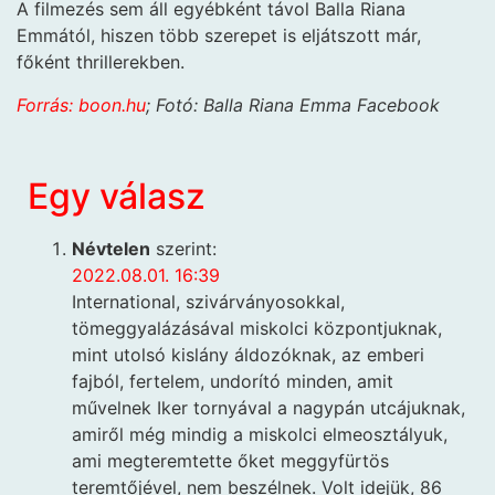
A filmezés sem áll egyébként távol Balla Riana
Emmától, hiszen több szerepet is eljátszott már,
főként thrillerekben.
Forrás: boon.hu
; Fotó: Balla Riana Emma Facebook
Egy válasz
Névtelen
szerint:
2022.08.01. 16:39
International, szivárványosokkal,
tömeggyalázásával miskolci központjuknak,
mint utolsó kislány áldozóknak, az emberi
fajból, fertelem, undorító minden, amit
művelnek Iker tornyával a nagypán utcájuknak,
amiről még mindig a miskolci elmeosztályuk,
ami megteremtette őket meggyfürtös
teremtőjével, nem beszélnek. Volt idejük, 86