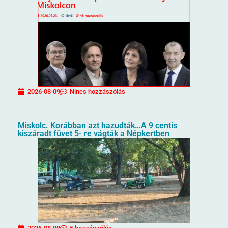
2026-08-09
Nincs hozzászólás
Miskolc. Korábban azt hazudták…A 9 centis
kiszáradt füvet 5- re vágták a Népkertben