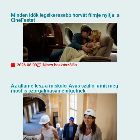
Minden idők legsikeresebb horvát filmje nyitja a
CineFestet
2026-08-09
Nincs hozzászólás
Az államé lesz a miskolci Avas szálló, amit még
most is szorgalmasan építgetnek