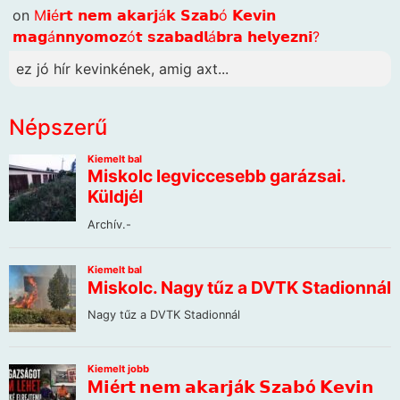
on
M𝗶é𝗿𝘁 𝗻𝗲𝗺 𝗮𝗸𝗮𝗿𝗷á𝗸 𝗦𝘇𝗮𝗯ó 𝗞𝗲𝘃𝗶𝗻
𝗺𝗮𝗴á𝗻𝗻𝘆𝗼𝗺𝗼𝘇ó𝘁 𝘀𝘇𝗮𝗯𝗮𝗱𝗹á𝗯𝗿𝗮 𝗵𝗲𝗹𝘆𝗲𝘇𝗻𝗶?
ez jó hír kevinkének, amig axt...
Népszerű