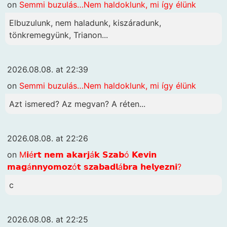
on
Semmi buzulás…Nem haldoklunk, mi így élünk
Elbuzulunk, nem haladunk, kiszáradunk,
tönkremegyünk, Trianon...
2026.08.08. at 22:39
on
Semmi buzulás…Nem haldoklunk, mi így élünk
Azt ismered? Az megvan? A réten...
2026.08.08. at 22:26
on
M𝗶é𝗿𝘁 𝗻𝗲𝗺 𝗮𝗸𝗮𝗿𝗷á𝗸 𝗦𝘇𝗮𝗯ó 𝗞𝗲𝘃𝗶𝗻
𝗺𝗮𝗴á𝗻𝗻𝘆𝗼𝗺𝗼𝘇ó𝘁 𝘀𝘇𝗮𝗯𝗮𝗱𝗹á𝗯𝗿𝗮 𝗵𝗲𝗹𝘆𝗲𝘇𝗻𝗶?
c
2026.08.08. at 22:25