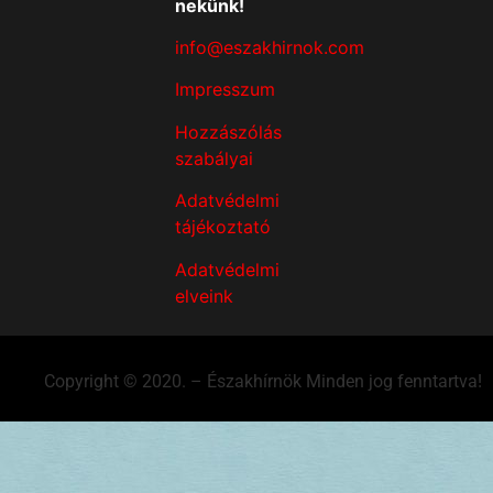
nekünk!
info@eszakhirnok.com
Impresszum
Hozzászólás
szabályai
Adatvédelmi
tájékoztató
Adatvédelmi
elveink
Copyright © 2020. – Északhírnök Minden jog fenntartva!