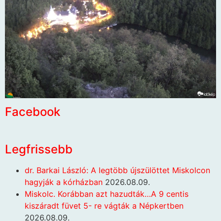
Facebook
Legfrissebb
dr. Barkai László: A legtöbb újszülöttet Miskolcon
hagyják a kórházban
2026.08.09.
Miskolc. Korábban azt hazudták…A 9 centis
kiszáradt füvet 5- re vágták a Népkertben
2026.08.09.