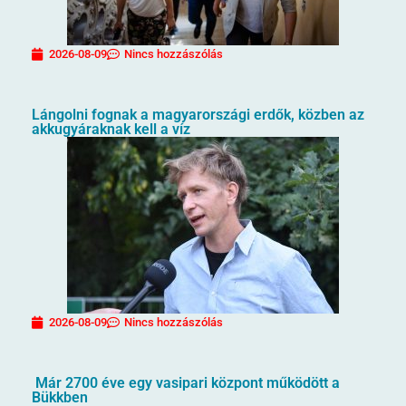
2026-08-09
Nincs hozzászólás
Lángolni fognak a magyarországi erdők, közben az
akkugyáraknak kell a víz
2026-08-09
Nincs hozzászólás
Már 2700 éve egy vasipari központ működött a
Bükkben