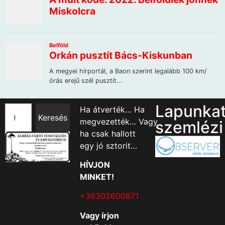
Lapunka
Ha átverték… Ha
Keresés
megvezették… Vagy
szemlézi
ha csak hallott
egy jó sztorit…
HÍVJON
MINKET!
+36302600871
Vagy írjon