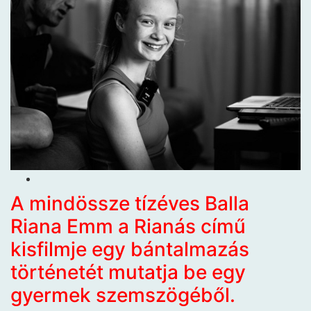
A mindössze tízéves Balla
Riana Emm a Rianás című
kisfilmje egy bántalmazás
történetét mutatja be egy
gyermek szemszögéből.