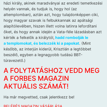
házi király, akinek maradványai az eredeti temetkezési
helyén vannak, és tudjuk is, hogy hol (az
altemplomban), aztán azt, hogy tulajdonképpen ciki,
hogy magyar szavak is felbukkannak az apátsági
alapítólevélben, hiszen illett volna latinra lefordítani
őket, és hogy annak idején a Vata-féle lázadásban azt
kérték a felkelők a királytól,
hadd rombolják le
a templomokat, és belezzék ki a papokat.
(Mint
később, az interjún kiderül, Krisztián a legtöbbet
beszélő, egyben a legnagyobb tudású BBT-
túravezető.)
A FOLYTATÁSHOZ VEDD MEG
A FORBES MAGAZIN
AKTUÁLIS SZÁMÁT!
Ha már megvetted, csak jelentkezz be!
BELÉPÉS
MAGAZIN VÁSÁRLÁSA