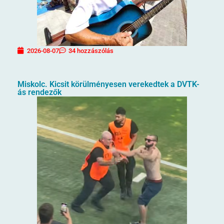
2026-08-07
34 hozzászólás
Miskolc. Kicsit körülményesen verekedtek a DVTK-
ás rendezők