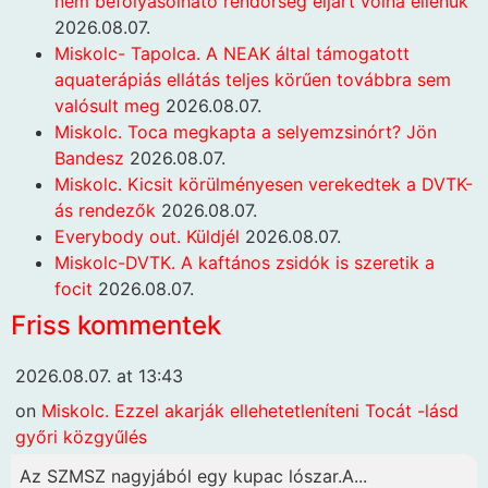
nem befolyásolható rendőrség eljárt volna ellenük
2026.08.07.
Miskolc- Tapolca. A NEAK által támogatott
aquaterápiás ellátás teljes körűen továbbra sem
valósult meg
2026.08.07.
Miskolc. Toca megkapta a selyemzsinórt? Jön
Bandesz
2026.08.07.
Miskolc. Kicsit körülményesen verekedtek a DVTK-
ás rendezők
2026.08.07.
Everybody out. Küldjél
2026.08.07.
Miskolc-DVTK. A kaftános zsidók is szeretik a
focit
2026.08.07.
Friss kommentek
2026.08.07. at 13:43
on
Miskolc. Ezzel akarják ellehetetleníteni Tocát -lásd
győri közgyűlés
Az SZMSZ nagyjából egy kupac lószar.A...