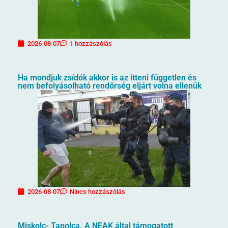
2026-08-07
1 hozzászólás
Ha mondjuk zsídók akkor is az itteni független és
nem befolyásolható rendőrség eljárt volna ellenük
2026-08-07
Nincs hozzászólás
Miskolc- Tapolca. A NEAK által támogatott