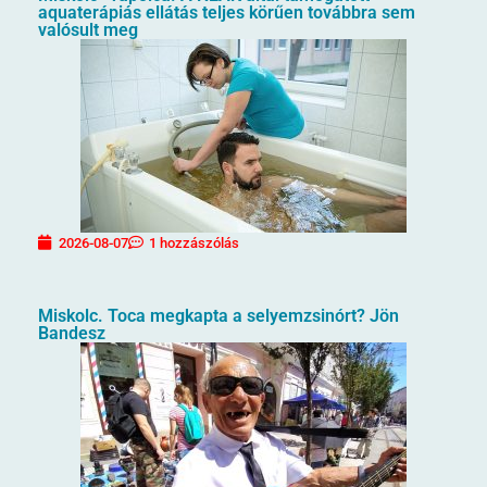
aquaterápiás ellátás teljes körűen továbbra sem
valósult meg
2026-08-07
1 hozzászólás
Miskolc. Toca megkapta a selyemzsinórt? Jön
Bandesz