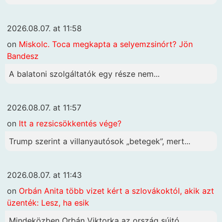
2026.08.07. at 11:58
on
Miskolc. Toca megkapta a selyemzsinórt? Jön
Bandesz
A balatoni szolgáltatók egy része nem...
2026.08.07. at 11:57
on
Itt a rezsicsökkentés vége?
Trump szerint a villanyautósok „betegek”, mert...
2026.08.07. at 11:43
on
Orbán Anita több vizet kért a szlovákoktól, akik azt
üzenték: Lesz, ha esik
Mindeközben Orbán Viktorka az ország sújtó...