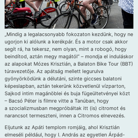
„Mindig a legalacsonyabb fokozaton kezdünk, hogy ne
ugorjon ki alólunk a kerékpár. És a motor csak akkor
segít rá, ha tekersz, nem olyan, mint a robogó, hogy
beindítod, aztán megy magától” – mondja el induláskor
az alapokat Mózes Krisztián, a Balaton Bike Tour (BBT)
túravezetője. Az apátság mellett legurulva
gyönyörködünk a délutáni, szinte giccses balatoni
képeslapban, aztán tekerünk közvetlenül vízparton,
Sajkod intim magánöblei és buja fügeültetvényei közt
– Bacsó Péter is filmre vitte a Tanúban, hogy
a szocializmusban megpróbáltak itt (is) citromot és
narancsot termeszteni, innen a Citromos elnevezés.
Eljutunk az Apáti templom romjáig, ahol Krisztián
elmeséli például, hogy I. András az egyetlen Árpád-