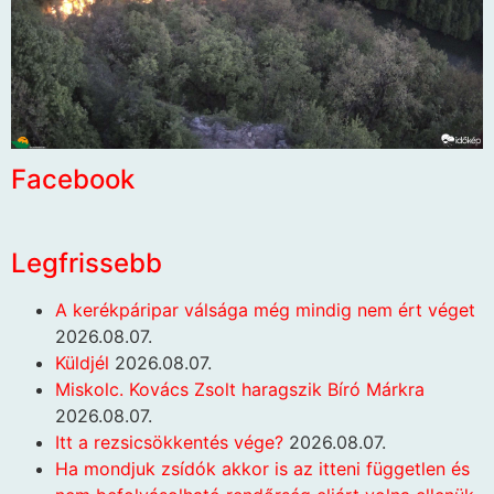
Facebook
Legfrissebb
A kerékpáripar válsága még mindig nem ért véget
2026.08.07.
Küldjél
2026.08.07.
Miskolc. Kovács Zsolt haragszik Bíró Márkra
2026.08.07.
Itt a rezsicsökkentés vége?
2026.08.07.
Ha mondjuk zsídók akkor is az itteni független és