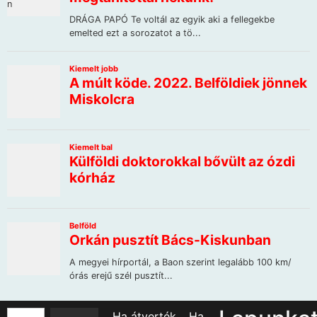
Ha átverték… Ha