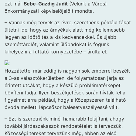
ezt már
Sebe-Gazdig Judit
(Velünk a Város)
önkormányzati képviselőjelölt mondta.
– Vannak még tervek az évre, szeretnénk például fákat
ültetni ide, hogy az árnyékuk alatt még kellemesebb
legyen az időtöltés a kis kedvencekkel. És újabb
szeméttárolót, valamint ülőpadokat is fogunk
kihelyezni a futtató környezetébe – árulta el.
Hozzátette, már eddig is nagyon sok emberrel beszélt
a 3-as választókerületben, de folyamatosan járja az
érintett utcákat, hogy a készülő problématérképet
bővíteni tudja. Ilyen beszélgetések során hívták fel a
figyelmét arra például, hogy a Középszeren található
óvoda melletti lépcsősor balesetveszélyessé vált.
– Ezt is szeretnénk minél hamarabb felújítani, ahogy
további járdaszakaszok rendbetételét is tervezzük.
Közösségi tereket tervezünk még, ebben az első