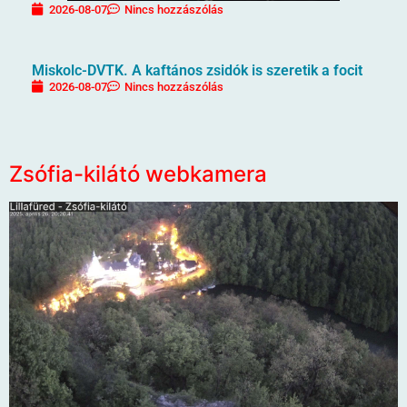
2026-08-07
Nincs hozzászólás
Miskolc-DVTK. A kaftános zsidók is szeretik a focit
2026-08-07
Nincs hozzászólás
Zsófia-kilátó webkamera