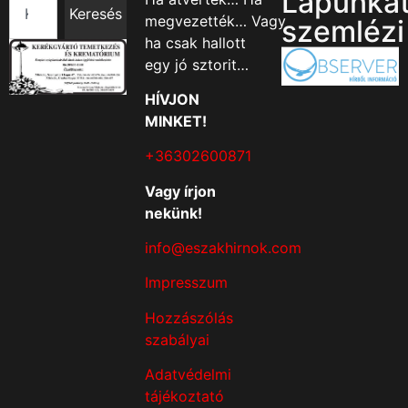
Lapunka
Keresés
megvezették… Vagy
szemlézi
ha csak hallott
egy jó sztorit…
HÍVJON
MINKET!
+36302600871
Vagy írjon
nekünk!
info@eszakhirnok.com
Impresszum
Hozzászólás
szabályai
Adatvédelmi
tájékoztató