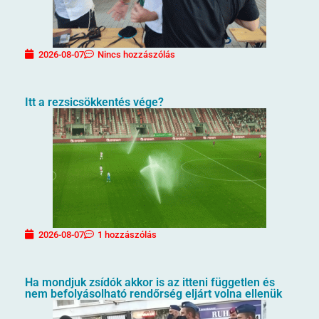
2026-08-07
Nincs hozzászólás
Itt a rezsicsökkentés vége?
2026-08-07
1 hozzászólás
Ha mondjuk zsídók akkor is az itteni független és
nem befolyásolható rendőrség eljárt volna ellenük