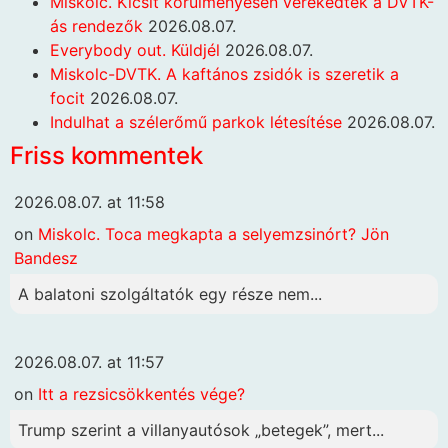
Miskolc. Kicsit körülményesen verekedtek a DVTK-
ás rendezők
2026.08.07.
Everybody out. Küldjél
2026.08.07.
Miskolc-DVTK. A kaftános zsidók is szeretik a
focit
2026.08.07.
Indulhat a szélerőmű parkok létesítése
2026.08.07.
Friss kommentek
2026.08.07. at 11:58
on
Miskolc. Toca megkapta a selyemzsinórt? Jön
Bandesz
A balatoni szolgáltatók egy része nem...
2026.08.07. at 11:57
on
Itt a rezsicsökkentés vége?
Trump szerint a villanyautósok „betegek”, mert...