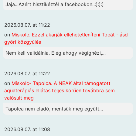
Jaja...Azért hisztikéztél a facebookon..:):):)
2026.08.07. at 11:22
on
Miskolc. Ezzel akarják ellehetetleníteni Tocát -lásd
győri közgyűlés
Nem kell validálnia. Elég ahogy végignézi,...
2026.08.07. at 11:22
on
Miskolc- Tapolca. A NEAK által támogatott
aquaterápiás ellátás teljes körűen továbbra sem
valósult meg
Tapolca nem eladó, mentsük meg együtt...
2026.08.07. at 11:08