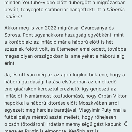
minden Youtube-videó előtt dübörgött a migrózásban
bevált, fenyegető scifihorror hangeffekt: itt a
háborús
infláció
!
Akkor meg is van 2022 migránsa, Gyurcsánya és
Sorosa. Pont ugyanakkora hazugság egyébként, mint
a korábbiak: az infláció már a háború előtt is hét
százalék fölött volt, és ütemesen emelkedett, továbbá
magas olyan országokban is, amelyeket a háború alig
érint.
Ja, és ott van még az az apró logikai bukfenc, hogy a
háború gazdasági hatása elsősorban az emelkedő
energiaárakon keresztül érezhető, így gerjeszti az
inflációt. Namármost köztudomású, hogy Orbán Viktor
napokkal a háború kitörése előtt Moszkvában arról
egyezett meg harcias barátjával, Vlagyimir Putyinnal a
futballpálya méretű asztal mellett, hogy röhejesen
olcsón (ötödáron!) irdatlan mennyiségű gázt kapunk. Ő
maga és Puytin is elmondta. Később azt is