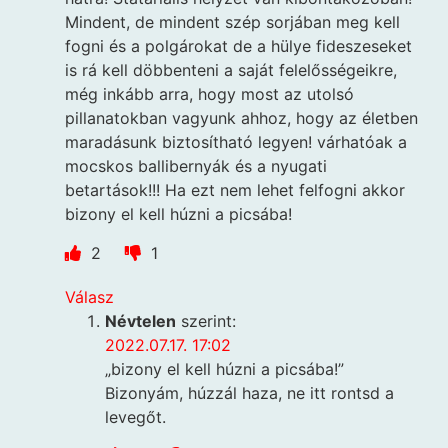
Mindent, de mindent szép sorjában meg kell
fogni és a polgárokat de a hülye fideszeseket
is rá kell döbbenteni a saját felelősségeikre,
még inkább arra, hogy most az utolsó
pillanatokban vagyunk ahhoz, hogy az életben
maradásunk biztosítható legyen! várhatóak a
mocskos ballibernyák és a nyugati
betartások!!! Ha ezt nem lehet felfogni akkor
bizony el kell húzni a picsába!
2
1
Válasz
Névtelen
szerint:
2022.07.17. 17:02
„bizony el kell húzni a picsába!”
Bizonyám, húzzál haza, ne itt rontsd a
levegőt.