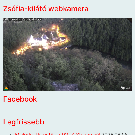
Zsófia-kilátó webkamera
Facebook
Legfrissebb
Miskolc. Nagy tűz a DVTK Stadionnál
2026.08.08.