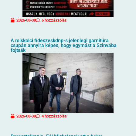
2026-08-08
6 hozzászólás
A miskolci fideszeskdnp-s jelenlegi garnitúra
csupán annyira képes, hogy egymást a Szinvába
fojtsák
2026-08-08
4 hozzászólás