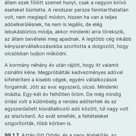
állam ezek fölött szemet hunyt, csak a nagyon kirívó
eseteket büntette. A rendszer persze fenntarthatatlan
volt, nem meglepő módon, hiszen ha van a teljes
adóelkerülésnek, ha nem is legális, de elég
lebukásbiztos módja, akkor mindenki arra törekszik,
az állam bevételei meg apadnak. A legtöbb cég inkább
kényszervállalkozásokba szorította a dolgozóit, hogy
olcsóbban tudjon működni.
A kormány néhány év után rájött, hogy itt valamit
csinállni kéne. Megpróbálták kedvezményes adóval
kifehéríteni a kisebb cégek, egyéni vállalkozások
forgalmát. Jött az eva: egyszerű, olcsó. Mindenki
imádta. Egy-két év felhőtlen öröm. De még mindig
óriási volt a különbség a rendes adóterhek és az
egyszerűsített kisvállalkozói adó között, túl nagy volt
az elszívóerő. Az evát emelték, a feltételeket
szigorították, több körben is.
98.1.7.
Aztán jött Orbán, és a nagy átalakítás, az