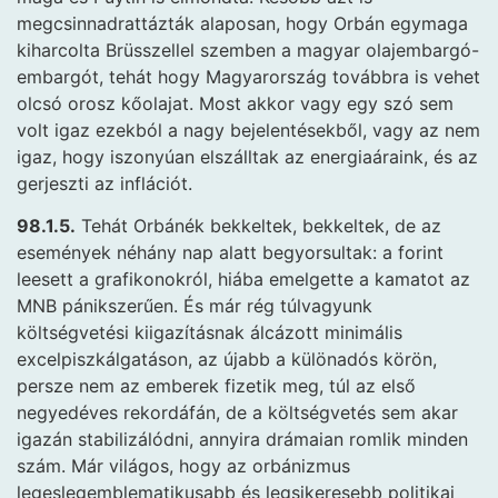
megcsinnadrattázták alaposan, hogy Orbán egymaga
kiharcolta Brüsszellel szemben a magyar olajembargó-
embargót, tehát hogy Magyarország továbbra is vehet
olcsó orosz kőolajat. Most akkor vagy egy szó sem
volt igaz ezekból a nagy bejelentésekből, vagy az nem
igaz, hogy iszonyúan elszálltak az energiaáraink, és az
gerjeszti az inflációt.
98.1.5.
Tehát Orbánék bekkeltek, bekkeltek, de az
események néhány nap alatt begyorsultak: a forint
leesett a grafikonokról, hiába emelgette a kamatot az
MNB pánikszerűen. És már rég túlvagyunk
költségvetési kiigazításnak álcázott minimális
excelpiszkálgatáson, az újabb a különadós körön,
persze nem az emberek fizetik meg, túl az első
negyedéves rekordáfán, de a költségvetés sem akar
igazán stabilizálódni, annyira drámaian romlik minden
szám. Már világos, hogy az orbánizmus
legeslegemblematikusabb és legsikeresebb politikai