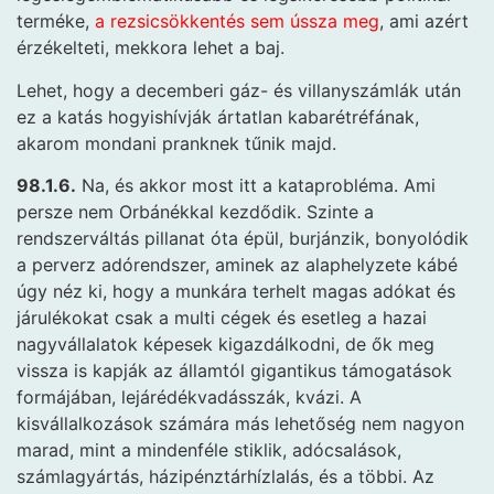
terméke,
a rezsicsökkentés sem ússza meg
, ami azért
érzékelteti, mekkora lehet a baj.
Lehet, hogy a decemberi gáz- és villanyszámlák után
ez a katás hogyishívják ártatlan kabarétréfának,
akarom mondani pranknek tűnik majd.
98.1.6.
Na, és akkor most itt a kataprobléma. Ami
persze nem Orbánékkal kezdődik. Szinte a
rendszerváltás pillanat óta épül, burjánzik, bonyolódik
a perverz adórendszer, aminek az alaphelyzete kábé
úgy néz ki, hogy a munkára terhelt magas adókat és
járulékokat csak a multi cégek és esetleg a hazai
nagyvállalatok képesek kigazdálkodni, de ők meg
vissza is kapják az államtól gigantikus támogatások
formájában, lejárédékvadásszák, kvázi. A
kisvállalkozások számára más lehetőség nem nagyon
marad, mint a mindenféle stiklik, adócsalások,
számlagyártás, házipénztárhízlalás, és a többi. Az