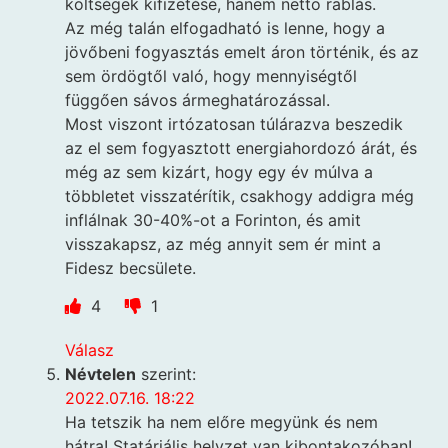
költségek kifizetése, hanem netto rablás.
Az még talán elfogadható is lenne, hogy a
jövőbeni fogyasztás emelt áron történik, és az
sem ördögtől való, hogy mennyiségtől
függően sávos ármeghatározással.
Most viszont irtózatosan túlárazva beszedik
az el sem fogyasztott energiahordozó árát, és
még az sem kizárt, hogy egy év múlva a
többletet visszatérítik, csakhogy addigra még
inflálnak 30-40%-ot a Forinton, és amit
visszakapsz, az még annyit sem ér mint a
Fidesz becsülete.
4
1
Válasz
Névtelen
szerint:
2022.07.16. 18:22
Ha tetszik ha nem előre megyünk és nem
hátra! Statáriális helyzet van kibontakozóban!