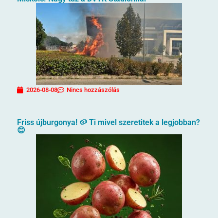
2026-08-08
Nincs hozzászólás
Friss újburgonya! 🥔 Ti mivel szeretitek a legjobban?
😊