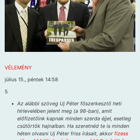
VÉLEMÉNY
július 15., péntek 14:58
5
Az alábbi szöveg Uj Péter főszerkesztő heti
hírlevelében jelent meg (a 98-ban), amit
előfizetőink kapnak minden szerda éjjel, esetleg
csütörtök hajnalban. Ha szeretnéd te is minden
héten olvasni Uj Péter friss írásait, akkor
fizess