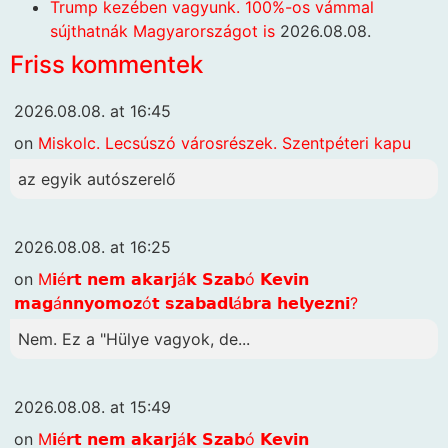
Trump kezében vagyunk. 100%-os vámmal
sújthatnák Magyarországot is
2026.08.08.
Friss kommentek
2026.08.08. at 16:45
on
Miskolc. Lecsúszó városrészek. Szentpéteri kapu
az egyik autószerelő
2026.08.08. at 16:25
on
M𝗶é𝗿𝘁 𝗻𝗲𝗺 𝗮𝗸𝗮𝗿𝗷á𝗸 𝗦𝘇𝗮𝗯ó 𝗞𝗲𝘃𝗶𝗻
𝗺𝗮𝗴á𝗻𝗻𝘆𝗼𝗺𝗼𝘇ó𝘁 𝘀𝘇𝗮𝗯𝗮𝗱𝗹á𝗯𝗿𝗮 𝗵𝗲𝗹𝘆𝗲𝘇𝗻𝗶?
Nem. Ez a "Hülye vagyok, de...
2026.08.08. at 15:49
on
M𝗶é𝗿𝘁 𝗻𝗲𝗺 𝗮𝗸𝗮𝗿𝗷á𝗸 𝗦𝘇𝗮𝗯ó 𝗞𝗲𝘃𝗶𝗻