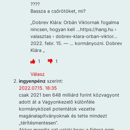
????
Bassza a csőrötöket, mi?
„Dobrev Klára: Orbán Viktornak fogalma
nincsen, hogyan kell …https://hang.hu ›
valasztas › dobrev-klara-orban-viktor…
2022. febr. 15. — … kormányozni. Dobrev
Klára „
1
1
Válasz
ingyenpénz
szerint:
2022.07.15. 18:35
csak 2021 ben 648 milliárd forint közvagyont
adott át a Vagyonkezelő különféle
kormányközeli potentátok vezette
magánalapítványoknak és tette mindezt
„térítésmentesen”.
Akkor mondja azt valaki,hogy a fidesz nem