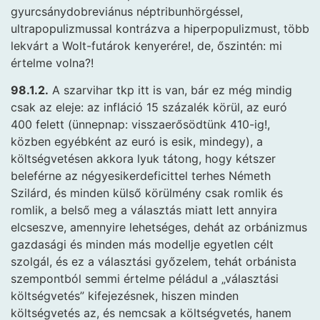
gyurcsánydobreviánus néptribunhörgéssel,
ultrapopulizmussal kontrázva a hiperpopulizmust, több
lekvárt a Wolt-futárok kenyerére!, de, őszintén: mi
értelme volna?!
98.1.2.
A szarvihar tkp itt is van, bár ez még mindig
csak az eleje: az infláció 15 százalék körül, az euró
400 felett (ünnepnap: visszaerősödtünk 410-ig!,
közben egyébként az euró is esik, mindegy), a
költségvetésen akkora lyuk tátong, hogy kétszer
beleférne az négyesikerdeficittel terhes Németh
Szilárd, és minden külső körülmény csak romlik és
romlik, a belső meg a választás miatt lett annyira
elcseszve, amennyire lehetséges, dehát az orbánizmus
gazdasági és minden más modellje egyetlen célt
szolgál, és ez a választási győzelem, tehát orbánista
szempontból semmi értelme péládul a „választási
költségvetés” kifejezésnek, hiszen minden
költségvetés az, és nemcsak a költségvetés, hanem