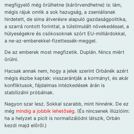
megfigyelő még örülhetne (kárörvendhetne) is: lám,
mégis rájuk omlik a sok hazugság, a zseniálisnak
hirdetett, de sima átverésre alapuló gazdaságpolitika,
a szarrá rontott forinttal, a túlstimulált növekedéssel, a
hülyeségekre és csókosoknak szórt EU-milliárdokkal,
a ne-az-emberekkel-fizettessék-meggel.
De az emberek most megfizetik. Duplán. Nincs miért
örülni.
Hacsak annak nem, hogy a jelek szerint Orbánék azért
mégis észbe kaptak: visszarántják a kormányt, és akár
konfliktusok, fájdalmas intézkedések árán is
stabilizálni próbálnak.
Nagyon szar lesz. Sokkal szarabb, mint hinnénk. De ez
még
mindig a jobbik lehetőség
. (És nincsenek illúzióim:
ha a helyzet a picit is normalizálódni látszik, Orbán
kezdi majd előről.)