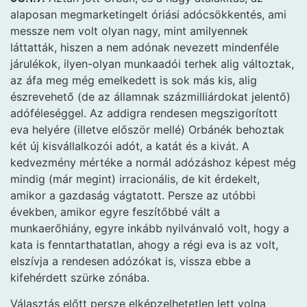
alaposan megmarketingelt óriási adócsökkentés, ami
messze nem volt olyan nagy, mint amilyennek
láttatták, hiszen a nem adónak nevezett mindenféle
járulékok, ilyen-olyan munkaadói terhek alig változtak,
az áfa meg még emelkedett is sok más kis, alig
észrevehető (de az államnak százmilliárdokat jelentő)
adóféleséggel. Az addigra rendesen megszigorított
eva helyére (illetve először mellé) Orbánék behoztak
két új kisvállalkozói adót, a katát és a kivát. A
kedvezmény mértéke a normál adózáshoz képest még
mindig (már megint) irracionális, de kit érdekelt,
amikor a gazdaság vágtatott. Persze az utóbbi
években, amikor egyre feszítőbbé vált a
munkaerőhiány, egyre inkább nyilvánvaló volt, hogy a
kata is fenntarthatatlan, ahogy a régi eva is az volt,
elszívja a rendesen adózókat is, vissza ebbe a
kifehérdett szürke zónába.
Választás előtt persze elképzelhetetlen lett volna