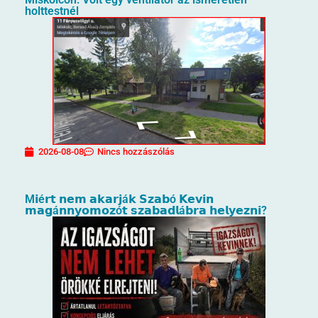
holttestnél
2026-08-08
Nincs hozzászólás
M𝗶é𝗿𝘁 𝗻𝗲𝗺 𝗮𝗸𝗮𝗿𝗷á𝗸 𝗦𝘇𝗮𝗯ó 𝗞𝗲𝘃𝗶𝗻
𝗺𝗮𝗴á𝗻𝗻𝘆𝗼𝗺𝗼𝘇ó𝘁 𝘀𝘇𝗮𝗯𝗮𝗱𝗹á𝗯𝗿𝗮 𝗵𝗲𝗹𝘆𝗲𝘇𝗻𝗶?