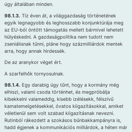
úgy általában minden.
98.1.3.
Tíz éven át, a világgazdaság történetének
egyik legnagyobb és leghosszabb konjunktúrája meg
az EU-ból öntött támogatás mellett bármivel lehetett
hülyéskedni. A gazdaságpolitika nem tudott nem
zseniálisnak tűnni, pláne hogy százmilliárdok mentek
arra, hogy annak hirdessék.
De az aranykor véget ért.
A szarfelhők tornyosulnak.
98.1.4.
Egy darabig úgy tűnt, hogy a kormány még
elhiszi, valami csoda történhet, és megpróbálja
kibekkelni valameddig, kisebb izélésekk, félszívű
kamatemelgetésekkel, óvatos kiigazításokkal, amiket
véletlenül sem volt szabad kiigazításnak nevezni.
Rutinból rákezdett a szokásos bűnbakkampányra is,
hadd égjenek a kommunikációs milliárdok, a héten már