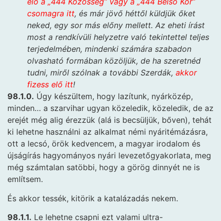
elő a „444 Közösség” vagy a „444 Belső Kör”
csomagra itt
, és már jövő héttől küldjük őket
neked, egy sor más előny mellett. Az eheti írást
most a rendkívüli helyzetre való tekintettel teljes
terjedelmében, mindenki számára szabadon
olvasható formában közöljük, de ha szeretnéd
tudni, miről szólnak a további Szerdák,
akkor
fizess elő itt
!
98.1.0.
Úgy készültem, hogy lazítunk, nyárközép,
minden… a szarvihar ugyan közeledik, közeledik, de az
erejét még alig érezzük (alá is becsüljük, bőven), tehát
ki lehetne használni az alkalmat némi nyáritémázásra,
ott a lecsó, örök kedvencem, a magyar irodalom és
újságírás hagyományos nyári levezetőgyakorlata, meg
még számtalan satöbbi, hogy a görög dinnyét ne is
említsem.
És akkor tessék, kitörik a katalázadás nekem.
98.1.1.
Le lehetne csapni ezt valami ultra-