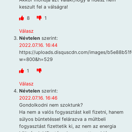
keszult fel a válságra!
8
1
Válasz
Névtelen
szerint:
2022.07.16. 16:44
https://uploads.disquscdn.com/images/b5e88b
w=800&h=529
1
Válasz
Névtelen
szerint:
2022.07.16. 16:46
Gondolkodni nem szoktunk?
Ha nem a valós fogyasztást kell fizetni, hanem
súlyos büntetéssel felárazva a múltbeli
fogyasztást fizettetik ki, az nem az energia