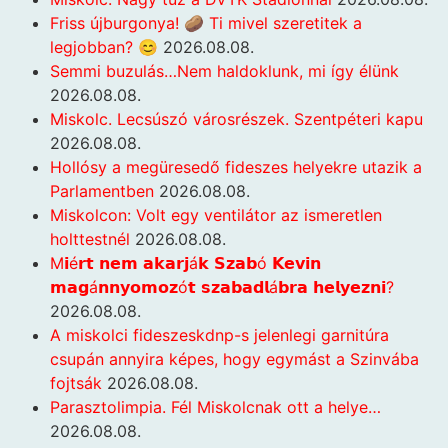
Friss újburgonya! 🥔 Ti mivel szeretitek a
legjobban? 😊
2026.08.08.
Semmi buzulás…Nem haldoklunk, mi így élünk
2026.08.08.
Miskolc. Lecsúszó városrészek. Szentpéteri kapu
2026.08.08.
Hollósy a megüresedő fideszes helyekre utazik a
Parlamentben
2026.08.08.
Miskolcon: Volt egy ventilátor az ismeretlen
holttestnél
2026.08.08.
M𝗶é𝗿𝘁 𝗻𝗲𝗺 𝗮𝗸𝗮𝗿𝗷á𝗸 𝗦𝘇𝗮𝗯ó 𝗞𝗲𝘃𝗶𝗻
𝗺𝗮𝗴á𝗻𝗻𝘆𝗼𝗺𝗼𝘇ó𝘁 𝘀𝘇𝗮𝗯𝗮𝗱𝗹á𝗯𝗿𝗮 𝗵𝗲𝗹𝘆𝗲𝘇𝗻𝗶?
2026.08.08.
A miskolci fideszeskdnp-s jelenlegi garnitúra
csupán annyira képes, hogy egymást a Szinvába
fojtsák
2026.08.08.
Parasztolimpia. Fél Miskolcnak ott a helye…
2026.08.08.