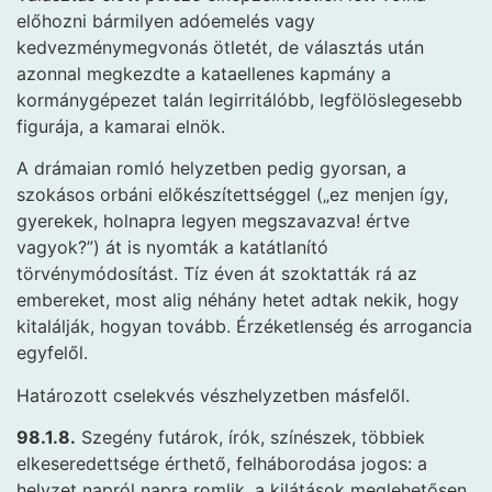
előhozni bármilyen adóemelés vagy
kedvezménymegvonás ötletét, de választás után
azonnal megkezdte a kataellenes kapmány a
kormánygépezet talán legirritálóbb, legfölöslegesebb
figurája, a kamarai elnök.
A drámaian romló helyzetben pedig gyorsan, a
szokásos orbáni előkészítettséggel („ez menjen így,
gyerekek, holnapra legyen megszavazva! értve
vagyok?”) át is nyomták a katátlanító
törvénymódosítást. Tíz éven át szoktatták rá az
embereket, most alig néhány hetet adtak nekik, hogy
kitalálják, hogyan tovább. Érzéketlenség és arrogancia
egyfelől.
Határozott cselekvés vészhelyzetben másfelől.
98.1.8.
Szegény futárok, írók, színészek, többiek
elkeseredettsége érthető, felháborodása jogos: a
helyzet napról napra romlik, a kilátások meglehetősen