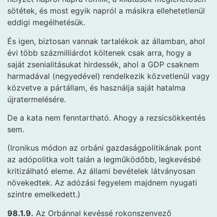
sötétek, és most egyik napról a másikra ellehetetlenül
eddigi megélhetésük.
És igen, biztosan vannak tartalékok az államban, ahol
évi több százmilliárdot költenek csak arra, hogy a
saját zsenialitásukat hirdessék, ahol a GDP csaknem
harmadával (negyedével) rendelkezik közvetlenül vagy
közvetve a pártállam, és használja saját hatalma
újratermelésére.
De a kata nem fenntartható. Ahogy a rezsicsökkentés
sem.
(Ironikus módon az orbáni gazdaságpolitikának pont
az adópolitka volt talán a legműködőbb, legkevésbé
kritizálható eleme. Az állami bevételek látványosan
növekedtek. Az adózási fegyelem majdnem nyugati
szintre emelkedett.)
98.1.9.
Az Orbánnal kevéssé rokonszenvező