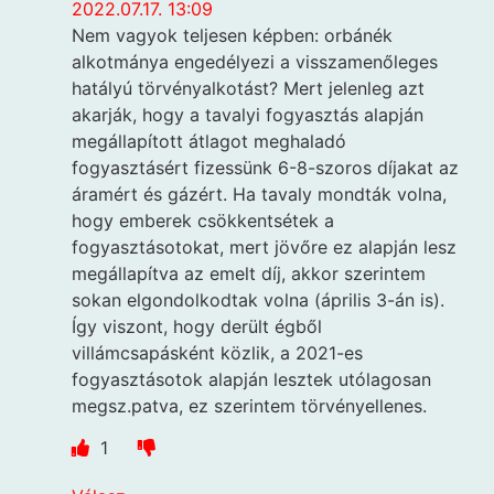
2022.07.17. 13:09
Nem vagyok teljesen képben: orbánék
alkotmánya engedélyezi a visszamenőleges
hatályú törvényalkotást? Mert jelenleg azt
akarják, hogy a tavalyi fogyasztás alapján
megállapított átlagot meghaladó
fogyasztásért fizessünk 6-8-szoros díjakat az
áramért és gázért. Ha tavaly mondták volna,
hogy emberek csökkentsétek a
fogyasztásotokat, mert jövőre ez alapján lesz
megállapítva az emelt díj, akkor szerintem
sokan elgondolkodtak volna (április 3-án is).
Így viszont, hogy derült égből
villámcsapásként közlik, a 2021-es
fogyasztásotok alapján lesztek utólagosan
megsz.patva, ez szerintem törvényellenes.
1