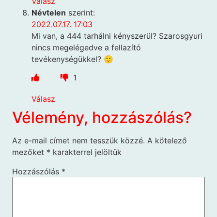
Válasz
Névtelen
szerint:
2022.07.17. 17:03
Mi van, a 444 tarhálni kényszerül? Szarosgyuri
nincs megelégedve a fellazító
tevékenységükkel? 🙂
1
Válasz
Vélemény, hozzászólás?
Az e-mail címet nem tesszük közzé.
A kötelező
mezőket
*
karakterrel jelöltük
Hozzászólás
*