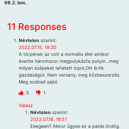
98.2. Ism.
11 Responses
Névtelen
szerint:
2022.07.15. 18:30
A törpének az volt a normális élet amikor
évente háromszor megpulykázta putyin…meg
milyen szépeket lehetett lopni,Ott értik
gazdaságot. Nem verseny, meg közbeszerzés.
Meg szabad sajtó
5
1
Válasz
Névtelen
szerint:
2022.07.16. 18:51
Eeegeen? Akkor ügyes ez a patás ördög.