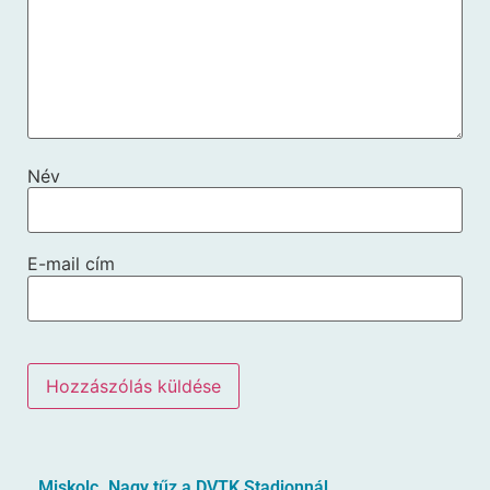
Név
E-mail cím
Miskolc. Nagy tűz a DVTK Stadionnál