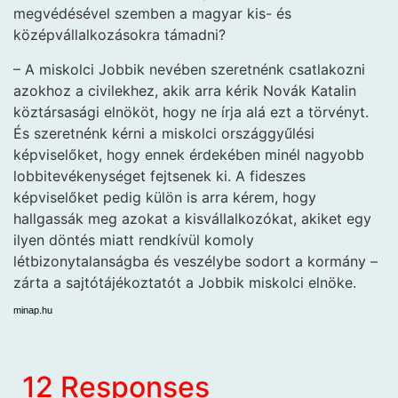
megvédésével szemben a magyar kis- és
középvállalkozásokra támadni?
– A miskolci Jobbik nevében szeretnénk csatlakozni
azokhoz a civilekhez, akik arra kérik Novák Katalin
köztársasági elnököt, hogy ne írja alá ezt a törvényt.
És szeretnénk kérni a miskolci országgyűlési
képviselőket, hogy ennek érdekében minél nagyobb
lobbitevékenységet fejtsenek ki. A fideszes
képviselőket pedig külön is arra kérem, hogy
hallgassák meg azokat a kisvállalkozókat, akiket egy
ilyen döntés miatt rendkívül komoly
létbizonytalanságba és veszélybe sodort a kormány –
zárta a sajtótájékoztatót a Jobbik miskolci elnöke.
minap.hu
12 Responses