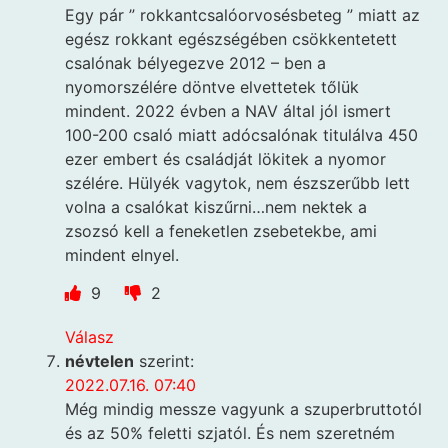
Egy pár ” rokkantcsalóorvosésbeteg ” miatt az
egész rokkant egészségében csökkentetett
csalónak bélyegezve 2012 – ben a
nyomorszélére döntve elvettetek tőlük
mindent. 2022 évben a NAV által jól ismert
100-200 csaló miatt adócsalónak titulálva 450
ezer embert és családját lökitek a nyomor
szélére. Hülyék vagytok, nem észszerűbb lett
volna a csalókat kiszűrni…nem nektek a
zsozsó kell a feneketlen zsebetekbe, ami
mindent elnyel.
9
2
Válasz
névtelen
szerint:
2022.07.16. 07:40
Még mindig messze vagyunk a szuperbruttotól
és az 50% feletti szjatól. És nem szeretném