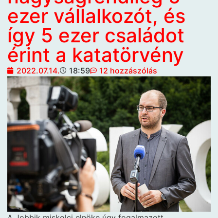
ezer vállalkozót, és
így 5 ezer családot
érint a katatörvény
2022.07.14.
18:59
12 hozzászólás
A Jobbik miskolci elnöke úgy fogalmazott,