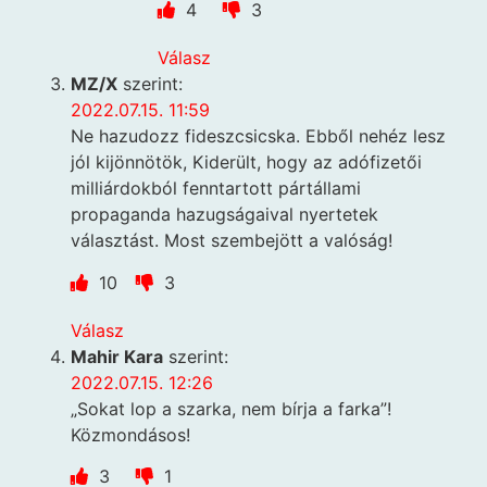
4
3
Válasz
MZ/X
szerint:
2022.07.15. 11:59
Ne hazudozz fideszcsicska. Ebből nehéz lesz
jól kijönnötök, Kiderült, hogy az adófizetői
milliárdokból fenntartott pártállami
propaganda hazugságaival nyertetek
választást. Most szembejött a valóság!
10
3
Válasz
Mahir Kara
szerint:
2022.07.15. 12:26
„Sokat lop a szarka, nem bírja a farka”!
Közmondásos!
3
1