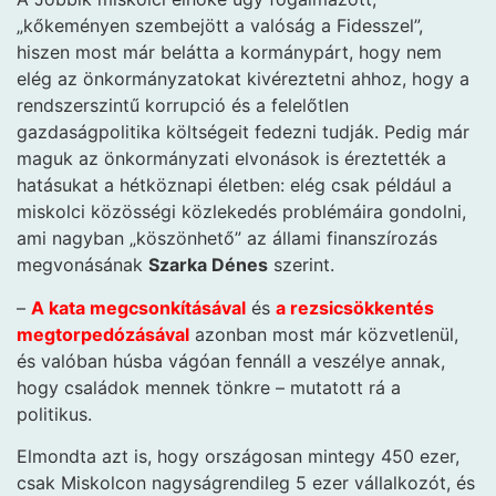
„kőkeményen szembejött a valóság a Fidesszel”,
hiszen most már belátta a kormánypárt, hogy nem
elég az önkormányzatokat kivéreztetni ahhoz, hogy a
rendszerszintű korrupció és a felelőtlen
gazdaságpolitika költségeit fedezni tudják. Pedig már
maguk az önkormányzati elvonások is éreztették a
hatásukat a hétköznapi életben: elég csak például a
miskolci közösségi közlekedés problémáira gondolni,
ami nagyban „köszönhető” az állami finanszírozás
megvonásának
Szarka Dénes
szerint.
–
A kata megcsonkításával
és
a rezsicsökkentés
megtorpedózásával
azonban most már közvetlenül,
és valóban húsba vágóan fennáll a veszélye annak,
hogy családok mennek tönkre – mutatott rá a
politikus.
Elmondta azt is, hogy országosan mintegy 450 ezer,
csak Miskolcon nagyságrendileg 5 ezer vállalkozót, és