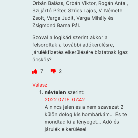
Orbán Balázs, Orbán Viktor, Rogán Antal,
Szijjártó Péter, Szűcs Lajos, V. Németh
Zsolt, Varga Judit, Varga Mihály és
Zsigmond Barna Pál.
Szóval a logikád szerint akkor a
felsoroltak a további adókerülésre,
járulékfizetés elkerülésére bíztatnak igaz
öcskös?
7
2
Válasz
névtelen
szerint:
2022.07.16. 07:42
A nincs jelen és a nem szavazat 2
külön dolog kis hombárkám… És te
mondtad ki a lényeget… Adó és
járulék elkerülése!