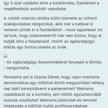
így 5 ezer családot érint a katatörvény. Esetükben a
megélhetésük sodródik veszélybe.
A Jobbik miskolci elnöke külön kiemelte az otthoni
szakápolásban dolgozókat, akik már a katával is
nehezen jöttek ki a fizetésükből – most egyenesen ott
tartunk, hogy szeptembertől már nem biztos, hogy el
tudják látni a feladatukat. Holott az egészségügyi
ellátás egy fontos szelete az övék.
– Az egészségügy összeomlásával fenyeget a döntés
– hangoztatta.
Felvetette azt is Szarka Dénes, hogy vajon mennyire
demokratikus egy milliókat érintő megszorítást néhány
nap alatt keresztülverni a parlamenten? Mennyire
családbarát az a kormány, ami milliók egzisztenciáját
sodorja veszélybe? Mennyire jobboldali és nemzeti
intézkedés a külföldi multik profitszerzésének