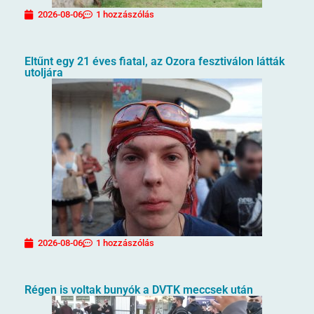
2026-08-06
1 hozzászólás
Eltűnt egy 21 éves fiatal, az Ozora fesztiválon látták
utoljára
2026-08-06
1 hozzászólás
Régen is voltak bunyók a DVTK meccsek után