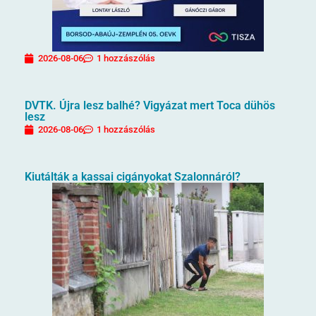
2026-08-06
1 hozzászólás
DVTK. Újra lesz balhé? Vigyázat mert Toca dühös
lesz
2026-08-06
1 hozzászólás
Kiutálták a kassai cigányokat Szalonnáról?