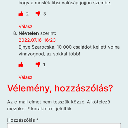
hogy a moslék libsi valóság jöjjön szembe.
2
3
Válasz
Névtelen
szerint:
2022.07.16. 16:23
Ejnye Szarocska, 10 000 családot kellett volna
vinnyognod, az sokkal több!
1
Válasz
Vélemény, hozzászólás?
Az e-mail címet nem tesszük közzé.
A kötelező
mezőket
*
karakterrel jelöltük
Hozzászólás
*