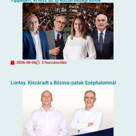
Tippeljen, ki lesz az új köztársasági elnök
2026-08-06
2 hozzászólás
Lontay. Kiszáradt a Bózsva-patak Széphalomnál