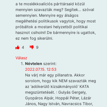
a te moslékkoalíciós párttársaid közül
mennyien szavazták meg? Segítek… szóval
semennyien. Mennyire egy álságos
megélhetési politikusok vagytok, hogy most
próbáltok a mostani helyzetből politikai
hasznot csiholni! De bármennyire is ugattok,
ez nem fog sikerülni.
4
9
Válasz
Névtelen
szerint:
2022.07.15. 12:53
Na várj már egy pillanatra. Akkor
sorolom, hogy kik NEM szavazták meg
az ‘adókerülő kizsákmányoló’ KATA
megszüntetését. : Gulyás Gergely,
Gyopáros Alpár, Hoppál Péter, Lázár
János, Nagy István, Navracsics Tibor,