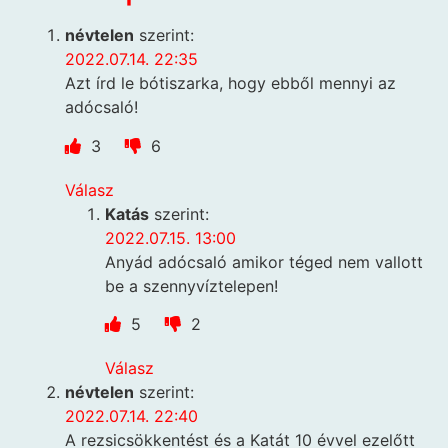
névtelen
szerint:
2022.07.14. 22:35
Azt írd le bótiszarka, hogy ebből mennyi az
adócsaló!
3
6
Válasz
Katás
szerint:
2022.07.15. 13:00
Anyád adócsaló amikor téged nem vallott
be a szennyvíztelepen!
5
2
Válasz
névtelen
szerint:
2022.07.14. 22:40
A rezsicsökkentést és a Katát 10 évvel ezelőtt