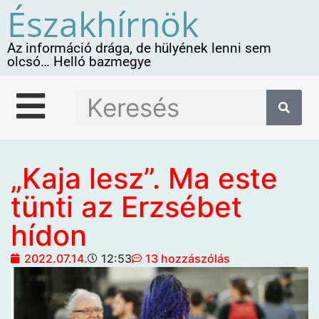
Északhírnök
Az információ drága, de hülyének lenni sem
olcsó… Helló bazmegye
„Kaja lesz”. Ma este
tünti az Erzsébet
hídon
2022.07.14.
12:53
13 hozzászólás