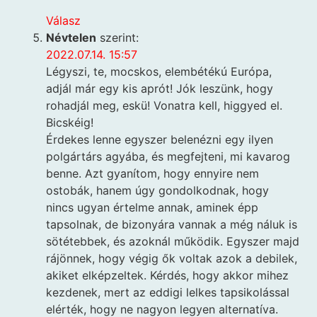
Válasz
Névtelen
szerint:
2022.07.14. 15:57
Légyszi, te, mocskos, elembétékú Európa,
adjál már egy kis aprót! Jók leszünk, hogy
rohadjál meg, eskü! Vonatra kell, higgyed el.
Bicskéig!
Érdekes lenne egyszer belenézni egy ilyen
polgártárs agyába, és megfejteni, mi kavarog
benne. Azt gyanítom, hogy ennyire nem
ostobák, hanem úgy gondolkodnak, hogy
nincs ugyan értelme annak, aminek épp
tapsolnak, de bizonyára vannak a még náluk is
sötétebbek, és azoknál működik. Egyszer majd
rájönnek, hogy végig ők voltak azok a debilek,
akiket elképzeltek. Kérdés, hogy akkor mihez
kezdenek, mert az eddigi lelkes tapsikolással
elérték, hogy ne nagyon legyen alternatíva.