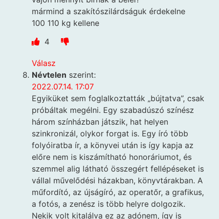
mármind a szakítószilárdságuk érdekelne
100 110 kg kellene
4
Válasz
Névtelen
szerint:
2022.07.14. 17:07
Egyiküket sem foglalkoztatták „bújtatva”, csak
próbáltak megélni. Egy szabadúszó színész
három színházban játszik, hat helyen
szinkronizál, olykor forgat is. Egy író több
folyóiratba ír, a könyvei után is így kapja az
előre nem is kiszámítható honoráriumot, és
szemmel alig látható összegért fellépéseket is
vállal művelődési házakban, könyvtárakban. A
műfordító, az újságíró, az operatőr, a grafikus,
a fotós, a zenész is több helyre dolgozik.
Nekik volt kitalálva ez az adónem, így is