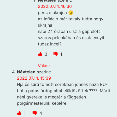
Névtelen
szerint:
2022.07.14. 16:36
persze ukrajna 🙂
az infláció már tavaly tudta hogy
ukrajna
napi 24 órában ülsz a gép előtt
szaros pelenkában és csak ennyit
tudsz incel?
3
1
Válasz
Névtelen
szerint:
2022.07.14. 15:39
Hja és sűrű tömött sorokban jönnek haza EU-
ból a patás ördög által elüldözöttek.???? .Márti
néni gyereke is megtér a független
polgármesterünk keblére.
1
4