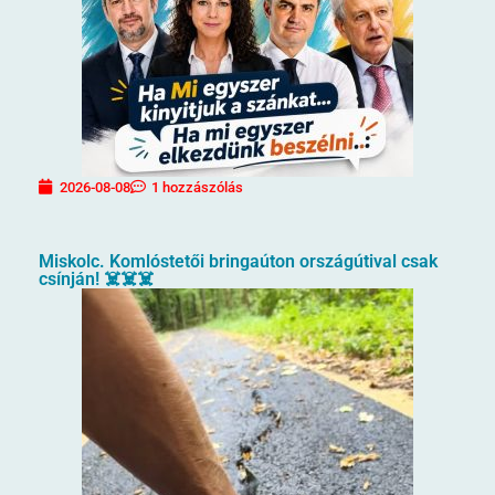
2026-08-08
1 hozzászólás
Miskolc. Komlóstetői bringaúton országútival csak
csínján! ☠️☠️☠️