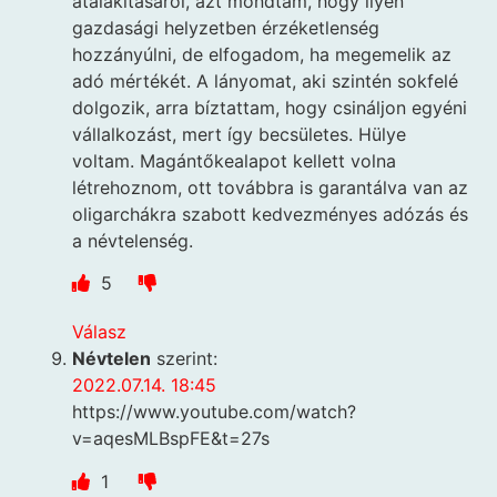
átalakításáról, azt mondtam, hogy ilyen
gazdasági helyzetben érzéketlenség
hozzányúlni, de elfogadom, ha megemelik az
adó mértékét. A lányomat, aki szintén sokfelé
dolgozik, arra bíztattam, hogy csináljon egyéni
vállalkozást, mert így becsületes. Hülye
voltam. Magántőkealapot kellett volna
létrehoznom, ott továbbra is garantálva van az
oligarchákra szabott kedvezményes adózás és
a névtelenség.
5
Válasz
Névtelen
szerint:
2022.07.14. 18:45
https://www.youtube.com/watch?
v=aqesMLBspFE&t=27s
1