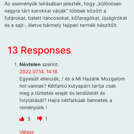
Az eseményük leírásában jelezték, hogy „különösen
nagyra tárt karokkal várják” többek között a
futárokat, balett-táncosokat, kőfaragókat, újságírókat
és a sajt-, illetve bármely tejipari termék készítőit.
13 Responses
Névtelen
szerint:
2022.07.14. 14:18
Egyesült ellenzék, / és a Mi Hazánk Mozgalom
hol vannak? Kétfarkú kutyapárt tartja csak
meg a tüntetés erejét és lendületét és
folytatását? Hajrá kétfarkúak bennetek a
reményünk !
3
1
Válasz