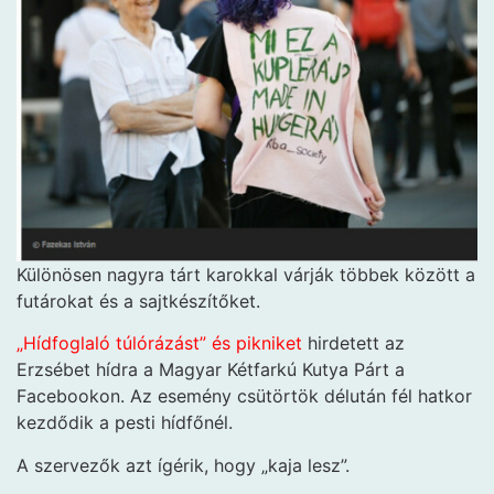
Különösen nagyra tárt karokkal várják többek között a
futárokat és a sajtkészítőket.
„Hídfoglaló túlórázást” és pikniket
hirdetett az
Erzsébet hídra a Magyar Kétfarkú Kutya Párt a
Facebookon. Az esemény csütörtök délután fél hatkor
kezdődik a pesti hídfőnél.
A szervezők azt ígérik, hogy „kaja lesz”.