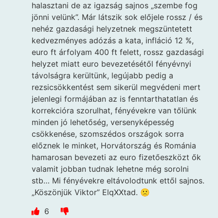
halasztani de az igazság sajnos „szembe fog
jönni velünk”. Már látszik sok előjele rossz / és
nehéz gazdasági helyzetnek megszüntetett
kedvezményes adózás a kata, infláció 12 %,
euro ft árfolyam 400 ft felett, rossz gazdasági
helyzet miatt euro bevezetésétől fényévnyi
távolságra kerültünk, legújabb pedig a
rezsicsökkentést sem sikerül megvédeni mert
jelenlegi formájában az is fenntarthatatlan és
korrekcióra szorulhat, fényévekre van tőlünk
minden jó lehetőség, versenyképesség
csökkenése, szomszédos országok sorra
előznek le minket, Horvátország és Románia
hamarosan bevezeti az euro fizetőeszközt ők
valamit jobban tudnak lehetne még sorolni
stb… Mi fényévekre eltávolodtunk ettől sajnos.
„Köszönjük Viktor” ElqXXtad. 🙁
6