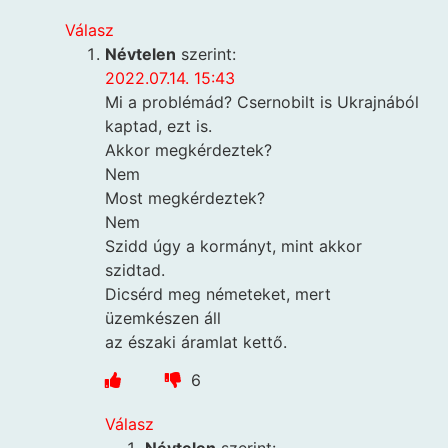
Válasz
Névtelen
szerint:
2022.07.14. 15:43
Mi a problémád? Csernobilt is Ukrajnából
kaptad, ezt is.
Akkor megkérdeztek?
Nem
Most megkérdeztek?
Nem
Szidd úgy a kormányt, mint akkor
szidtad.
Dicsérd meg németeket, mert
üzemkészen áll
az északi áramlat kettő.
6
Válasz