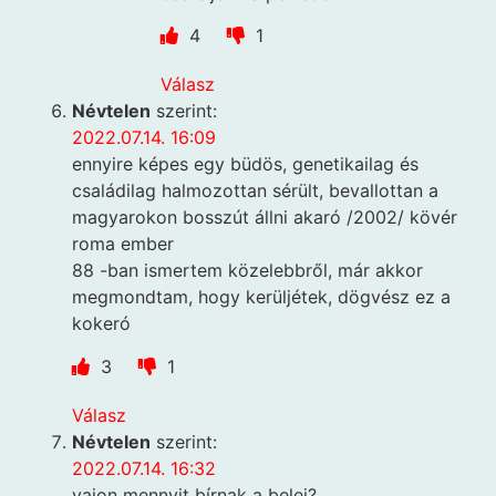
4
1
Válasz
Névtelen
szerint:
2022.07.14. 16:09
ennyire képes egy büdös, genetikailag és
családilag halmozottan sérült, bevallottan a
magyarokon bosszút állni akaró /2002/ kövér
roma ember
88 -ban ismertem közelebbről, már akkor
megmondtam, hogy kerüljétek, dögvész ez a
kokeró
3
1
Válasz
Névtelen
szerint:
2022.07.14. 16:32
vajon mennyit bírnak a belei?