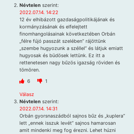
Névtelen
szerint:
2022.07.14. 14:22
12 év elhibázott gazdaságpolitikájának és
kormányzásának és elfelejtett
finomhangolásainak következtében Orbán
„félre fújó passzát szelében” rájöttünk
„szembe hugyozunk a széllel” és látjuk emiatt
hugyosak és büdösek lettünk. Ez itt a
rettenetesen nagy bűzös igazság röviden és
tömören.
6
1
Válasz
Névtelen
szerint:
2022.07.14. 14:31
Orbán gyorsnaszádból sajnos bűz és „kuplera”
lett „ennek isszuk levét” sajnos hamarosan
amit mindenki meg fog érezni. Lehet húzni