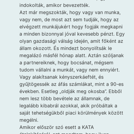
indokolták, amikor bevezették.
Azt már megszokták, hogy vagy van munka,
vagy nem, de most azt sem tudják, hogy az
elvégzett munkájukért hogy fogják megkapni
a minden bizonnyal jóval kevesebb pénzt. Egy
olyan gazdasági válság idején, amit főként az
állam okozott. És mindezt bonyolítsák le
megalázó másfél hónap alatt. Aztán szóljanak
a partnereiknek, hogy bocsánat, mégsem
tudom vállalni a munkát, vagy nem ennyiért.
Vagy alakítsanak kényszerkáeftét, és
gyűjtögessék az áfás számlákat, mint a 90-es
években. Esetleg „oldják meg okosba”. Ebből
nem lesz több bevétele az államnak, de
legalább kibabrál azokkal, akik próbáltak a
saját tehetségükből piaci körülmények között
megélni.
Amikor először szó esett a KATA