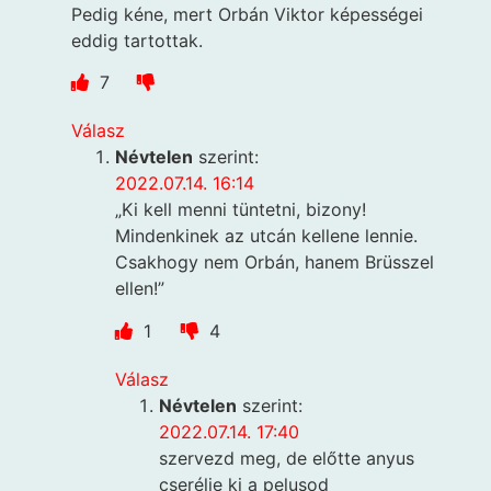
Pedig kéne, mert Orbán Viktor képességei
eddig tartottak.
7
Válasz
Névtelen
szerint:
2022.07.14. 16:14
„Ki kell menni tüntetni, bizony!
Mindenkinek az utcán kellene lennie.
Csakhogy nem Orbán, hanem Brüsszel
ellen!”
1
4
Válasz
Névtelen
szerint:
2022.07.14. 17:40
szervezd meg, de előtte anyus
cserélje ki a pelusod