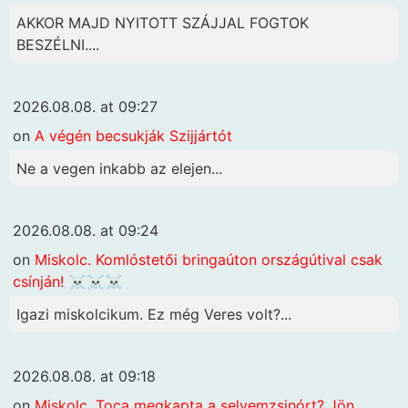
AKKOR MAJD NYITOTT SZÁJJAL FOGTOK
BESZÉLNI....
2026.08.08. at 09:27
on
A végén becsukják Szijjártót
Ne a vegen inkabb az elejen...
2026.08.08. at 09:24
on
Miskolc. Komlóstetői bringaúton országútival csak
csínján! ☠️☠️☠️
Igazi miskolcikum. Ez még Veres volt?...
2026.08.08. at 09:18
on
Miskolc. Toca megkapta a selyemzsinórt? Jön