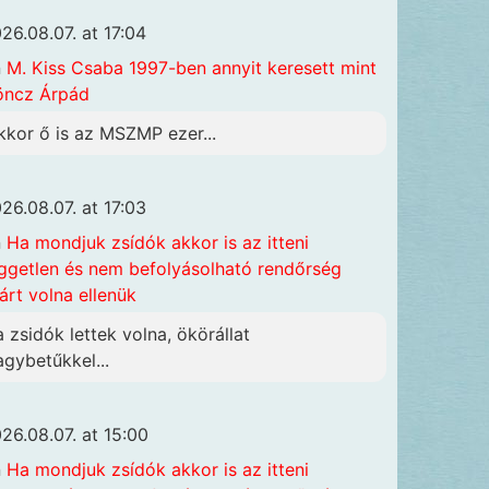
26.08.07. at 17:04
n
M. Kiss Csaba 1997-ben annyit keresett mint
öncz Árpád
kkor ő is az MSZMP ezer...
26.08.07. at 17:03
n
Ha mondjuk zsídók akkor is az itteni
ggetlen és nem befolyásolható rendőrség
járt volna ellenük
a zsidók lettek volna, ökörállat
agybetűkkel...
26.08.07. at 15:00
n
Ha mondjuk zsídók akkor is az itteni