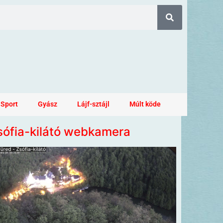
Sport
Gyász
Lájf-sztájl
Múlt köde
sófia-kilátó webkamera