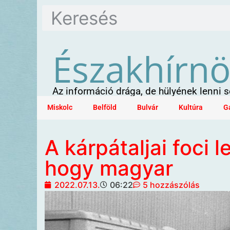
Északhírn
Az információ drága, de hülyének lenni
Miskolc
Belföld
Bulvár
Kultúra
G
A kárpátaljai foci 
hogy magyar
2022.07.13.
06:22
5 hozzászólás