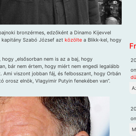
gbajnoki bronzérmes, edzőként a Dinamo Kijevvel
i kapitány Szabó József azt
közölte
a Blikk-kel, hogy
F
 hogy „elsősorban nem is az a baj, hogy
20
n, bár nem értem, hogy miért nem engedi legalább
o
. Ami viszont jobban fáj, és felbosszant, hogy Orbán
dü
ó orosz elnök, Vlagyimir Putyin fenekében van”.
A
20
o
M