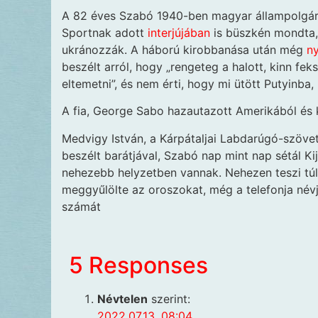
A 82 éves Szabó 1940-ben magyar állampolgárk
Sportnak adott
interjújában
is büszkén mondta, 
ukránozzák. A háború kirobbanása után még
ny
beszélt arról, hogy „rengeteg a halott, kinn fe
eltemetni”, és nem érti, hogy mi ütött Putyinba, 
A fia, George Sabo hazautazott Amerikából és k
Medvigy István, a Kárpátaljai Labdarúgó-szövet
beszélt barátjával, Szabó nap mint nap sétál Kij
nehezebb helyzetben vannak. Nehezen teszi tú
meggyűlölte az oroszokat, még a telefonja névj
számát
5 Responses
Névtelen
szerint:
2022.07.13. 08:04