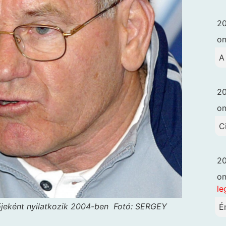
20
o
A
20
o
C
20
o
le
jeként nyilatkozik 2004-ben
Fotó: SERGEY
É