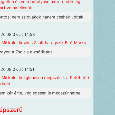
ggetlen és nem befolyásolható rendőrség
járt volna ellenük
ontos, nem szlovákok hanem csehek voltak....
26.08.07. at 14:58
n
Miskolc. Kovács Zsolt haragszik Bíró Márkra
egyen a Zsolt a a zsótibácsi...
26.08.07. at 14:51
n
Miskolc. Ideiglenesen megszűnik a Petőfi téri
rkoló
em kár érte, véglegesen is megszűnhetne...
épszerű