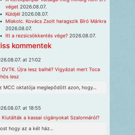
véget
2026.08.07.
Küldjél
2026.08.07.
Miskolc. Kovács Zsolt haragszik Bíró Márkra
2026.08.07.
Itt a rezsicsökkentés vége?
2026.08.07.
riss kommentek
26.08.07. at 21:02
n
DVTK. Újra lesz balhé? Vigyázat mert Toca
hös lesz
z MCC oktatója meglepődött azon, hogy...
26.08.07. at 18:55
n
Kiutálták a kassai cigányokat Szalonnáról?
ost hogy az a két ház...