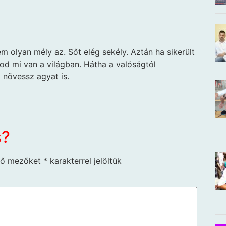
em olyan mély az. Sőt elég sekély. Aztán ha sikerült
tod mi van a világban. Hátha a valóságtól
növessz agyat is.
s?
ző mezőket
*
karakterrel jelöltük