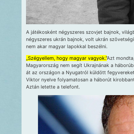
A játékosként négyszeres szovjet bajnok, vilá
négyszeres ukrán bajnok, volt ukrán szövetség
nem akar magyar lapokkal beszélni.
„Szégyellem, hogy magyar vagyok.”
Azt mondta,
Magyarország nem segít Ukrajnának a háborúba
át az országon a Nyugatról küldött fegyvereket
Viktor nyelve folyamatosan a háborút kirobbant
Aztán letette a telefont.