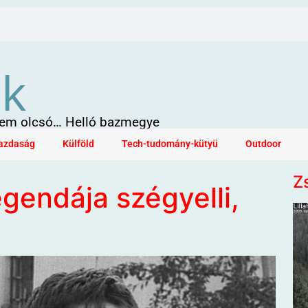
ök
 sem olcsó… Helló bazmegye
azdaság
Külföld
Tech-tudomány-kütyü
Outdoor
Z
legendája szégyelli,