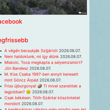
acebook
egfrissebb
A végén becsukják Szijjártót
2026.08.07.
Nem haldoklunk, mi így élünk
2026.08.07.
Miskolc. Toca megkapta a selyemzsinórt?
Jön Bandesz
2026.08.07.
M. Kiss Csaba 1997-ben annyit keresett
mint Göncz Árpád
2026.08.07.
Friss újburgonya! 🥔 Ti mivel szeretitek a
legjobban? 😊
2026.08.07.
Csak békésen. Tóth-Szántai köszöntetet
mondott
2026.08.07.
A kerékpáripar válsága még mindig nem ért