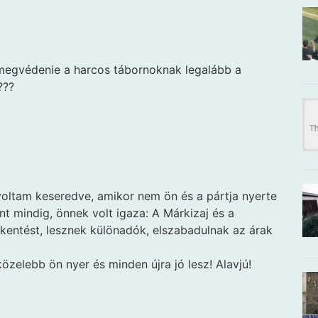
 megvédenie a harcos tábornoknak legalább a
???
voltam keseredve, amikor nem ön és a pártja nyerte
int mindig, önnek volt igaza: A Márkizaj és a
kentést, lesznek különadók, elszabadulnak az árak
özelebb ön nyer és minden újra jó lesz! Alavjú!