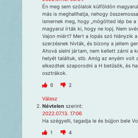
Én meg sem szólalok külföldön magyarul,
más is meghallhatja, nehogy összemossa
ismernek meg, hogy „mögötted lép be a fo
magyarul írták ki, hogy ne lopj. Nem své
Vajon miért? Mert a lopás szó hiányzik 
szerzésnek hívták, és bizony a jellem gen
Ahová síelni jártam, nem kellett zárni a k
helyét találtuk, stb. Amíg az enyém vol
elkezdtek szaporodni a H betűsök, és ha
osztrákok.
6
2
Válasz
Névtelen
szerint:
2022.07.13. 17:06
Ha szégyelli, tagadja le és bújjon bele 
1
4