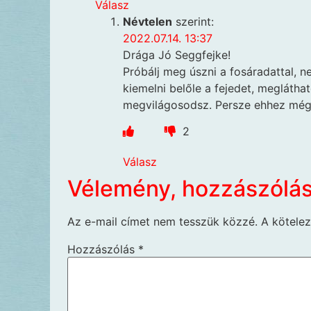
Válasz
Névtelen
szerint:
2022.07.14. 13:37
Drága Jó Seggfejke!
Próbálj meg úszni a fosáradattal, n
kiemelni belőle a fejedet, meglátha
megvilágosodsz. Persze ehhez még 
2
Válasz
Vélemény, hozzászólá
Az e-mail címet nem tesszük közzé.
A kötele
Hozzászólás
*