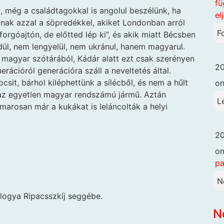
fü
 még a családtagokkal is angolul beszélünk, ha
el
nak azzal a söpredékkel, akiket Londonban arról
F
rgóajtón, de előtted lép ki”, és akik miatt Bécsben
dül, nem lengyelül, nem ukránul, hanem magyarul.
a magyar szótárából, Kádár alatt ezt csak szerényen
20
erációról generációra száll a neveltetés által.
ocsit, bárhol kiléphettünk a sílécből, és nem a hűlt
o
t az egyetlen magyar rendszámú jármű. Aztán
L
marosan már a kukákat is leláncolták a helyi
20
o
pa
N
Vologya Ripacsszkíj seggébe.
N