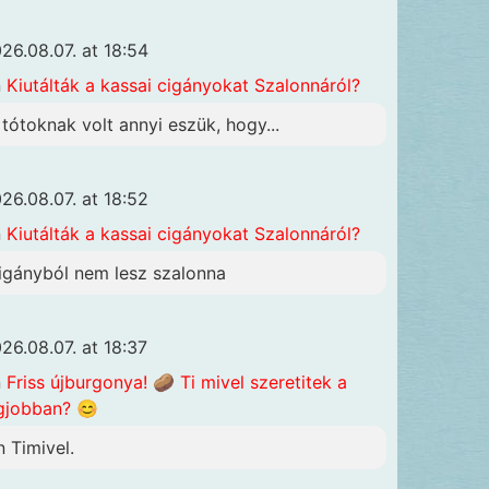
26.08.07. at 18:54
n
Kiutálták a kassai cigányokat Szalonnáról?
 tótoknak volt annyi eszük, hogy...
26.08.07. at 18:52
n
Kiutálták a kassai cigányokat Szalonnáról?
igányból nem lesz szalonna
26.08.07. at 18:37
n
Friss újburgonya! 🥔 Ti mivel szeretitek a
gjobban? 😊
n Timivel.