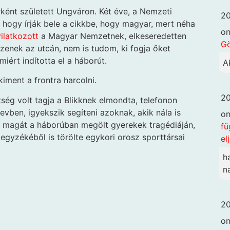
ént született Ungváron. Két éve, a Nemzeti
20
hogy írják bele a cikkbe, hogy magyar, mert néha
o
ilatkozott
a Magyar Nemzetnek, elkeseredetten
G
kszenek az utcán, nem is tudom, ki fogja őket
miért indította el a háborút.
A
iment a frontra harcolni.
20
ség volt tagja a Blikknek elmondta, telefonon
evben, igyekszik segíteni azoknak, akik nála is
o
l magát a háborúban megölt gyerekek tragédiáján,
fü
egyzékéből is törölte egykori orosz sporttársai
el
h
n
20
o