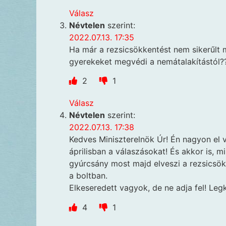
Válasz
Névtelen
szerint:
2022.07.13. 17:35
Ha már a rezsicsökkentést nem sikerűlt
gyerekeket megvédi a nemátalakítástól?
2
1
Válasz
Névtelen
szerint:
2022.07.13. 17:38
Kedves Miniszterelnök Úr! Én nagyon el 
áprilisban a válaszásokat! És akkor is, m
gyúrcsány most majd elveszi a rezsicsök
a boltban.
Elkeseredett vagyok, de ne adja fel! Legk
4
1