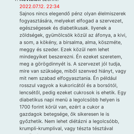
2022.07.12. 22:34
Sajnos nincs elegendő pénz olyan élelmiszerek
fogyasztására, melyeket elfogad a szervezet,
egészségesek és diabetikusak. Ilyenek a
zöldségek, gyümölcsök közül az áfonya, a kivi,
a som, a kökény, a birsalma, alma, köszméte,
meggy és szeder. Ezek közül nem lehet
mindegyiket beszerezni. Én ezeket szeretem,
meg a görögdinnyét is. A szervezet jól tudja,
mire van szüksége, miből szenved hiányt, vagy
mit nem szabad elfogyasztania. Én például
rosszul vagyok a kukoricától és a borsótól,
lencsétől, pedig ezeket cukrosok is ehetik. Egy
diabetikus napi menü a legolcsóbb helyen is
1700 forint körül van, ezért a cukor a
gazdagok betegsége, ők sikeresen le is
győzhetik. Nem lehet diétázni a legolcsóbb,
krumpli-krumplival, vagy tészta tésztával