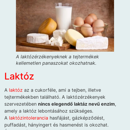
A laktózérzékenyeknek a tejtermékek
kellemetlen panaszokat okozhatnak.
Laktóz
A
laktóz
az a cukorféle, ami a tejben, illetve
tejtermékekben található. A laktózérzékenyek
szervezetében
nincs elegendő laktáz nevű enzim
,
amely a laktóz lebontásához szükséges.
A
laktózintolerancia
hasfájást, gázképződést,
puffadást, hányingert és hasmenést is okozhat.