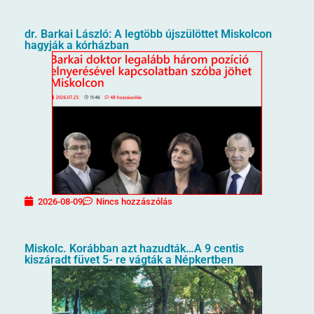
dr. Barkai László: A legtöbb újszülöttet Miskolcon
hagyják a kórházban
2026-08-09
Nincs hozzászólás
Miskolc. Korábban azt hazudták…A 9 centis
kiszáradt füvet 5- re vágták a Népkertben