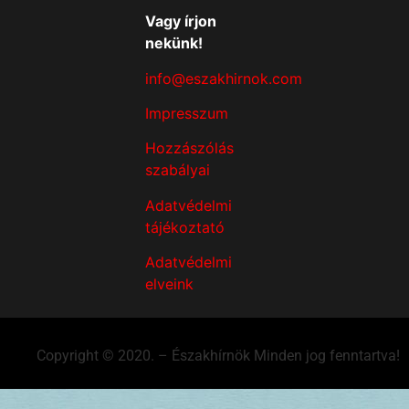
Vagy írjon
nekünk!
info@eszakhirnok.com
Impresszum
Hozzászólás
szabályai
Adatvédelmi
tájékoztató
Adatvédelmi
elveink
Copyright © 2020. – Északhírnök Minden jog fenntartva!