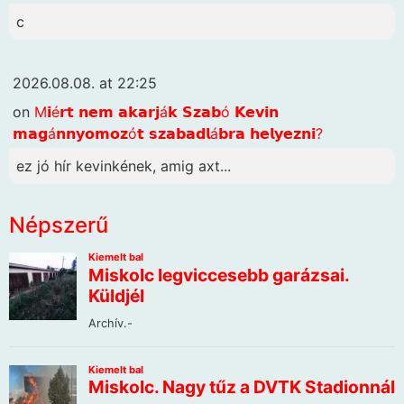
c
2026.08.08. at 22:25
on
M𝗶é𝗿𝘁 𝗻𝗲𝗺 𝗮𝗸𝗮𝗿𝗷á𝗸 𝗦𝘇𝗮𝗯ó 𝗞𝗲𝘃𝗶𝗻
𝗺𝗮𝗴á𝗻𝗻𝘆𝗼𝗺𝗼𝘇ó𝘁 𝘀𝘇𝗮𝗯𝗮𝗱𝗹á𝗯𝗿𝗮 𝗵𝗲𝗹𝘆𝗲𝘇𝗻𝗶?
ez jó hír kevinkének, amig axt...
Népszerű