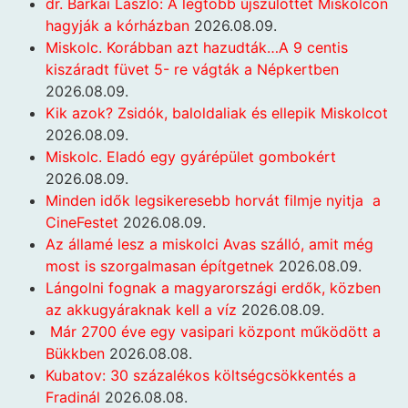
dr. Barkai László: A legtöbb újszülöttet Miskolcon
hagyják a kórházban
2026.08.09.
Miskolc. Korábban azt hazudták…A 9 centis
kiszáradt füvet 5- re vágták a Népkertben
2026.08.09.
Kik azok? Zsidók, baloldaliak és ellepik Miskolcot
2026.08.09.
Miskolc. Eladó egy gyárépület gombokért
2026.08.09.
Minden idők legsikeresebb horvát filmje nyitja a
CineFestet
2026.08.09.
Az államé lesz a miskolci Avas szálló, amit még
most is szorgalmasan építgetnek
2026.08.09.
Lángolni fognak a magyarországi erdők, közben
az akkugyáraknak kell a víz
2026.08.09.
Már 2700 éve egy vasipari központ működött a
Bükkben
2026.08.08.
Kubatov: 30 százalékos költségcsökkentés a
Fradinál
2026.08.08.