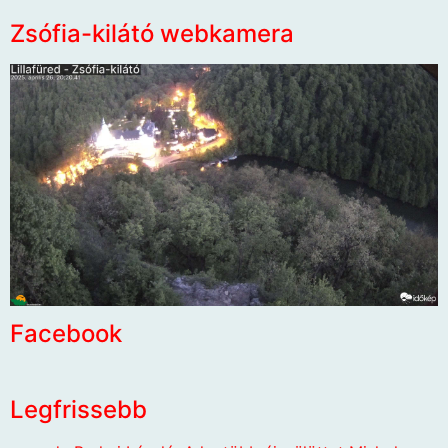
Zsófia-kilátó webkamera
Facebook
Legfrissebb