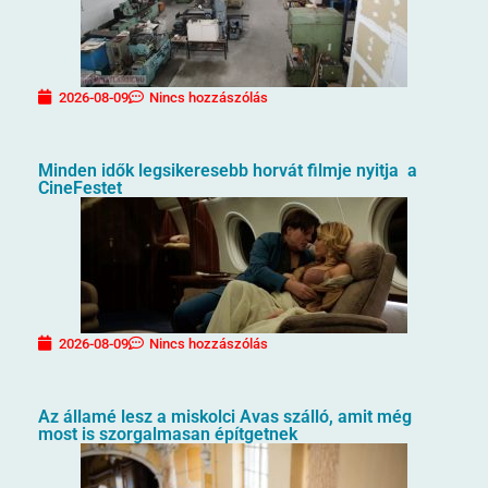
2026-08-09
Nincs hozzászólás
Minden idők legsikeresebb horvát filmje nyitja a
CineFestet
2026-08-09
Nincs hozzászólás
Az államé lesz a miskolci Avas szálló, amit még
most is szorgalmasan építgetnek