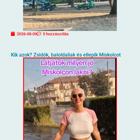
2026-08-09
5 hozzászólás
Kik azok? Zsidók, baloldaliak és ellepik Miskolcot