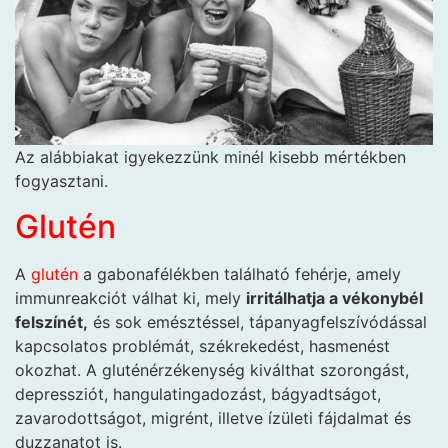
Az alábbiakat igyekezzünk minél kisebb mértékben
fogyasztani.
Glutén
A
glutén
a gabonafélékben található fehérje, amely
immunreakciót válhat ki, mely
irritálhatja a vékonybél
felszínét,
és sok emésztéssel, tápanyagfelszívódással
kapcsolatos problémát, székrekedést, hasmenést
okozhat. A gluténérzékenység kiválthat szorongást,
depressziót, hangulatingadozást, bágyadtságot,
zavarodottságot, migrént, illetve ízületi fájdalmat és
duzzanatot is.