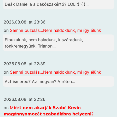
Deák Daniella a dákószakértő? LOL :):-))...
2026.08.08. at 23:36
on
Semmi buzulás…Nem haldoklunk, mi így élünk
Elbuzulunk, nem haladunk, kiszáradunk,
tönkremegyünk, Trianon...
2026.08.08. at 22:39
on
Semmi buzulás…Nem haldoklunk, mi így élünk
Azt ismered? Az megvan? A réten...
2026.08.08. at 22:26
on
M𝗶é𝗿𝘁 𝗻𝗲𝗺 𝗮𝗸𝗮𝗿𝗷á𝗸 𝗦𝘇𝗮𝗯ó 𝗞𝗲𝘃𝗶𝗻
𝗺𝗮𝗴á𝗻𝗻𝘆𝗼𝗺𝗼𝘇ó𝘁 𝘀𝘇𝗮𝗯𝗮𝗱𝗹á𝗯𝗿𝗮 𝗵𝗲𝗹𝘆𝗲𝘇𝗻𝗶?