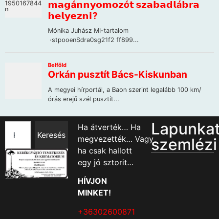
Lapunka
Ha átverték… Ha
Keresés
megvezették… Vagy
szemlézi
ha csak hallott
egy jó sztorit…
HÍVJON
MINKET!
+36302600871