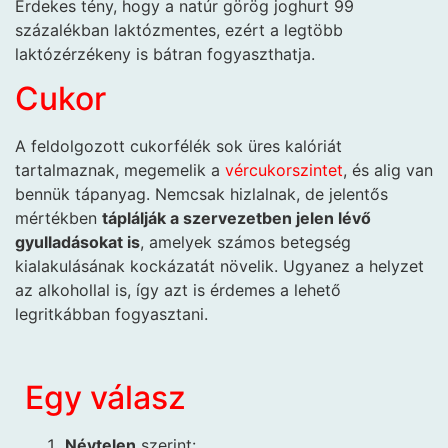
Érdekes tény, hogy a natúr görög joghurt 99
százalékban laktózmentes, ezért a legtöbb
laktózérzékeny is bátran fogyaszthatja.
Cukor
A feldolgozott cukorfélék sok üres kalóriát
tartalmaznak, megemelik a
vércukorszintet
, és alig van
bennük tápanyag. Nemcsak hizlalnak, de jelentős
mértékben
táplálják a szervezetben jelen lévő
gyulladásokat is
, amelyek számos betegség
kialakulásának kockázatát növelik. Ugyanez a helyzet
az alkohollal is, így azt is érdemes a lehető
legritkábban fogyasztani.
Egy válasz
Névtelen
szerint: