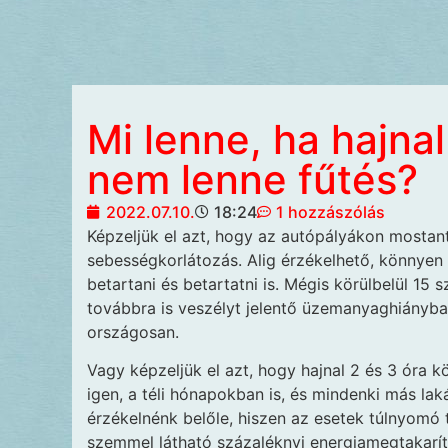
Mi lenne, ha hajnal
nem lenne fűtés?
2022.07.10.
18:24
1 hozzászólás
Képzeljük el azt, hogy az autópályákon mostant
sebességkorlátozás. Alig érzékelhető, könnyen
betartani és betartatni is. Mégis körülbelül 15 
továbbra is veszélyt jelentő üzemanyaghiányba
országosan.
Vagy képzeljük el azt, hogy hajnal 2 és 3 óra 
igen, a téli hónapokban is, és mindenki más la
érzékelnénk belőle, hiszen az esetek túlnyomó
szemmel látható százaléknyi energiamegtakarítá