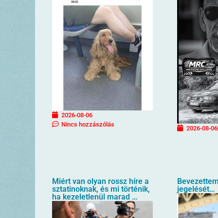
2026-08-06
Nincs hozzászólás
2026-08-06
Miért van olyan rossz híre a
Bevezettem
sztatinoknak, és mi történik,
jegelését…
ha kezeletlenül marad …