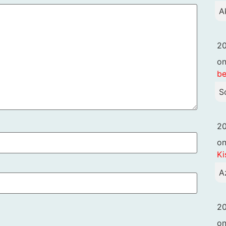
A
20
o
be
S
20
o
Ki
A
20
o