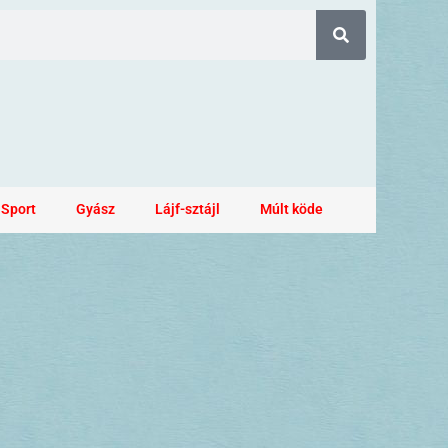
Sport
Gyász
Lájf-sztájl
Múlt köde