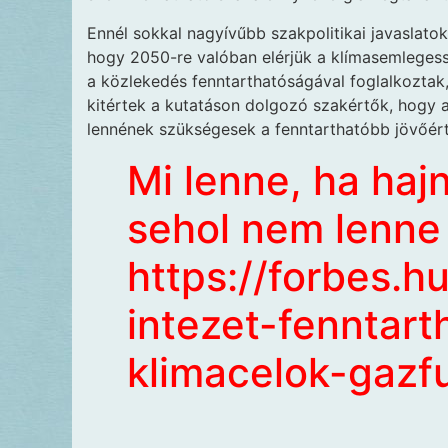
Ennél sokkal nagyívűbb szakpolitikai javaslatok
hogy 2050-re valóban elérjük a klímasemlegessé
a közlekedés fenntarthatóságával foglalkoztak
kitértek a kutatáson dolgozó szakértők, hogy 
lennének szükségesek a fenntarthatóbb jövőért
Mi lenne, ha hajn
sehol nem lenne
https://forbes.h
intezet-fenntart
klimacelok-gazf