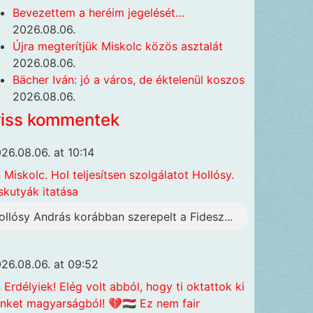
Bevezettem a heréim jegelését…
2026.08.06.
Újra megterítjük Miskolc közös asztalát
2026.08.06.
Bächer Iván: jó a város, de éktelenül koszos
2026.08.06.
riss kommentek
26.08.06. at 10:14
n
Miskolc. Hol teljesítsen szolgálatot Hollósy.
skutyák itatása
ollósy András korábban szerepelt a Fidesz...
26.08.06. at 09:52
n
Erdélyiek! Elég volt abból, hogy ti oktattok ki
nket magyarságból! 💔🇭🇺 Ez nem fair