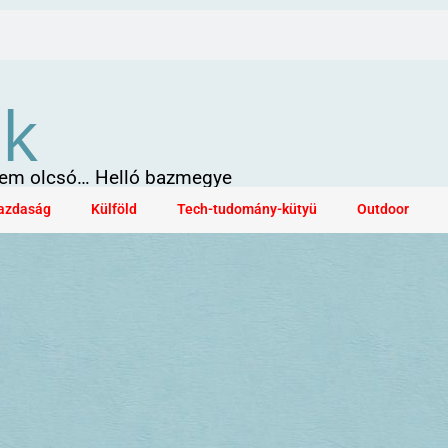
ök
 sem olcsó… Helló bazmegye
azdaság
Külföld
Tech-tudomány-kütyü
Outdoor