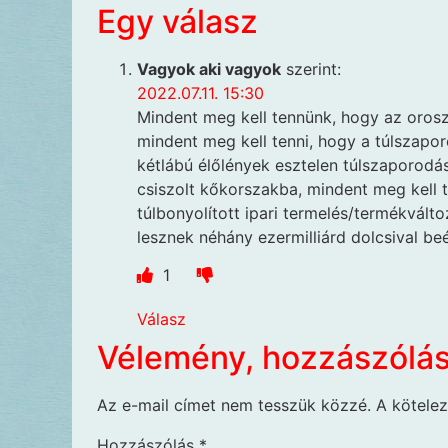
Egy válasz
Vagyok aki vagyok
szerint:
2022.07.11. 15:30
Mindent meg kell tennünk, hogy az oros
mindent meg kell tenni, hogy a túlszapo
kétlábú élőlények esztelen túlszaporodá
csiszolt kőkorszakba, mindent meg kell 
túlbonyolított ipari termelés/termékvált
lesznek néhány ezermilliárd dolcsival beé
1
Válasz
Vélemény, hozzászólá
Az e-mail címet nem tesszük közzé.
A kötele
Hozzászólás
*