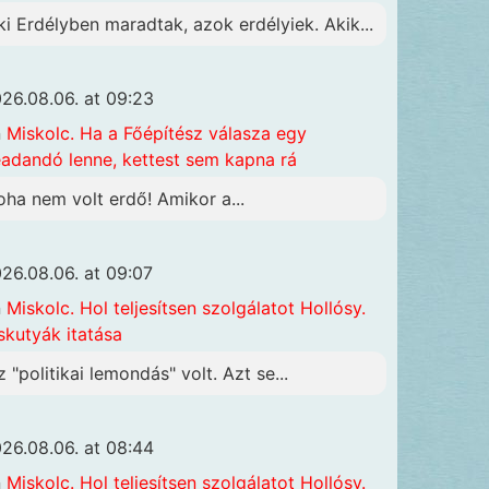
ki Erdélyben maradtak, azok erdélyiek. Akik...
26.08.06. at 09:23
n
Miskolc. Ha a Főépítész válasza egy
adandó lenne, kettest sem kapna rá
oha nem volt erdő! Amikor a...
26.08.06. at 09:07
n
Miskolc. Hol teljesítsen szolgálatot Hollósy.
skutyák itatása
z "politikai lemondás" volt. Azt se...
26.08.06. at 08:44
n
Miskolc. Hol teljesítsen szolgálatot Hollósy.