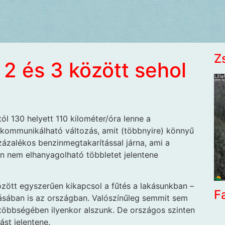
Z
 2 és 3 között sehol
ól 130 helyett 110 kilométer/óra lenne a
 kommunikálható változás, amit (többnyire) könnyű
százalékos benzinmegtakarítással járna, ami a
n nem elhanyagolható többletet jelentene
között egyszerűen kikapcsol a fűtés a lakásunkban –
F
kásában is az országban. Valószínűleg semmit sem
 többségében ilyenkor alszunk. De országos szinten
st jelentene.