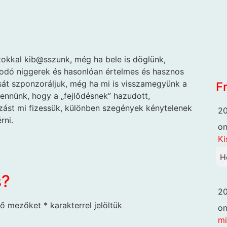
zokkal kib@sszunk, még ha bele is döglünk,
rodó niggerek és hasonlóan értelmes és hasznos
sát szponzoráljuk, még ha mi is visszamegyünk a
F
tennünk, hogy a „fejlődésnek” hazudott,
ozást mi fizessük, különben szegények kénytelenek
20
rni.
o
Ki
H
s?
20
ző mezőket
*
karakterrel jelöltük
o
mi