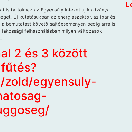
L
at is tartalmaz az Egyensúly Intézet új kiadványa,
get. Új kutatásukban az energiaszektor, az ipar és
, a bemutatást követő sajtóeseményen pedig arra is
a lakossági felhasználásban milyen változások
.
al 2 és 3 között
 fűtés?
u/zold/egyensuly-
hatosag-
uggoseg/