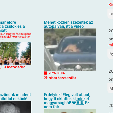
Ki
n
már előre
Menet közben szexeltek az
 a zsidók és a
autópályán, itt a videó
iatt
20
o
mi
"
4 hozzászólás
20
2026-08-06
Nincs hozzászólás
o
M
öszönünk mindent
Erdélyiek! Elég volt abból,
ítottál nekünk!
hogy ti oktattok ki minket
magyarságból! 💔🇭🇺 Ez
20
nem fair