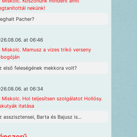
n
Miskolc. Köszönünk mindent amit
gtanítottál nekünk!
eghalt Pacher?
26.08.06. at 06:46
n
Miskolc. Mamusz a vizes trikó verseny
obogóján
z első feleségének mekkora volt?
26.08.06. at 06:34
n
Miskolc. Hol teljesítsen szolgálatot Hollósy.
skutyák itatása
z asszisztensei, Barta és Bajusz is...
épszerű