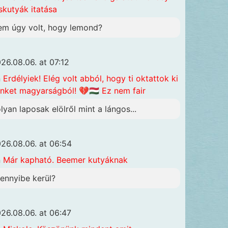
skutyák itatása
em úgy volt, hogy lemond?
26.08.06. at 07:12
n
Erdélyiek! Elég volt abból, hogy ti oktattok ki
nket magyarságból! 💔🇭🇺 Ez nem fair
olyan laposak elölről mint a lángos...
26.08.06. at 06:54
n
Már kapható. Beemer kutyáknak
ennyibe kerül?
26.08.06. at 06:47