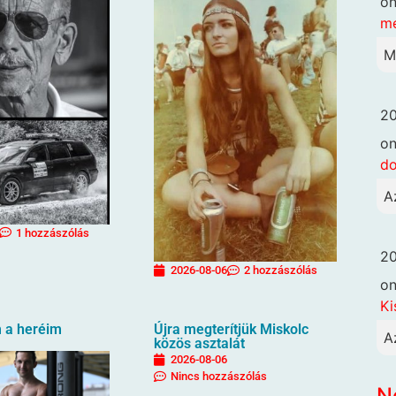
o
me
M
20
o
d
A
1 hozzászólás
20
2026-08-06
2 hozzászólás
o
Ki
 a heréim
Újra megterítjük Miskolc
A
közös asztalát
2026-08-06
Nincs hozzászólás
N