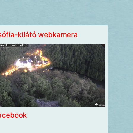
sófia-kilátó webkamera
acebook