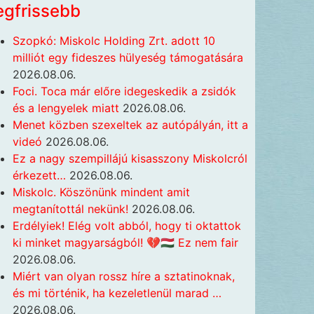
egfrissebb
Szopkó: Miskolc Holding Zrt. adott 10
milliót egy fideszes hülyeség támogatására
2026.08.06.
Foci. Toca már előre idegeskedik a zsidók
és a lengyelek miatt
2026.08.06.
Menet közben szexeltek az autópályán, itt a
videó
2026.08.06.
Ez a nagy szempillájú kisasszony Miskolcról
érkezett…
2026.08.06.
Miskolc. Köszönünk mindent amit
megtanítottál nekünk!
2026.08.06.
Erdélyiek! Elég volt abból, hogy ti oktattok
ki minket magyarságból! 💔🇭🇺 Ez nem fair
2026.08.06.
Miért van olyan rossz híre a sztatinoknak,
és mi történik, ha kezeletlenül marad …
2026.08.06.