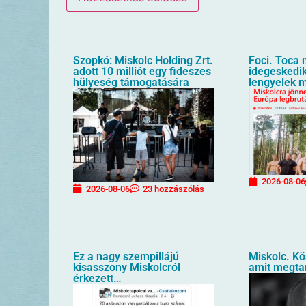
Szopkó: Miskolc Holding Zrt.
Foci. Toca 
adott 10 milliót egy fideszes
idegeskedik
hülyeség támogatására
lengyelek m
2026-08-06
2026-08-06
23 hozzászólás
Ez a nagy szempillájú
Miskolc. K
kisasszony Miskolcról
amit megtan
érkezett…