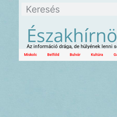
Északhírn
Az információ drága, de hülyének lenni
Miskolc
Belföld
Bulvár
Kultúra
G