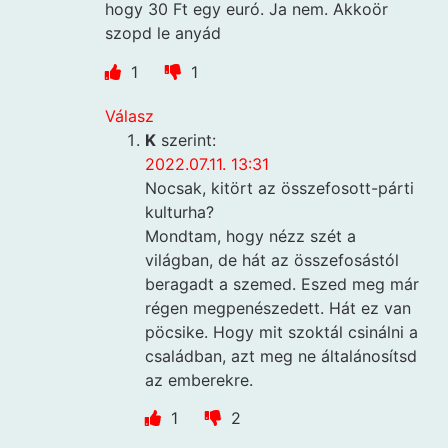
hogy 30 Ft egy euró. Ja nem. Akkoör
szopd le anyád
1
1
Válasz
K
szerint:
2022.07.11. 13:31
Nocsak, kitört az összefosott-párti
kulturha?
Mondtam, hogy nézz szét a
világban, de hát az összefosástól
beragadt a szemed. Eszed meg már
régen megpenészedett. Hát ez van
pöcsike. Hogy mit szoktál csinálni a
családban, azt meg ne általánosítsd
az emberekre.
1
2