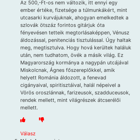
Az 500,-Ft-os nem változik, itt ennyi egy
ember értéke, fizetsége a túlmunkákért, mint
utcasarki kurvájuknak, ahogyan emelkedtek a
szlovák ötszáz forintos gitárjuk óta
fényevésen tetteik megtorlásaképpen, Vénusz
áldozással, penitenciás tisztulással. Úgy haltak
meg, megtisztulva. Hogy hová kerültek haláluk
után, nem tudhatom, övék a másik világ. Ez
Magyarország kormánya a nagypán utcájával
Miskolcnak, Ágnes főszereplőkkel, amik
helyett Románia áldozott, a fenevad
cigányaival, spiritisztáival, halál népeivel a
Vörös oroszlánnak, farizeusok, szadduceusok,
rendek mellett, mint világrészek átcserélői
mellett.
Válasz