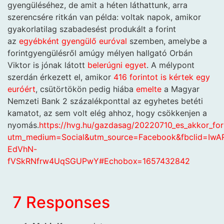
gyengüléséhez, de amit a héten láthattunk, arra
szerencsére ritkán van példa: voltak napok, amikor
gyakorlatilag szabadesést produkált a forint
az
egyébként gyengülő euróval
szemben, amelybe a
forintgyengülésről amúgy mélyen hallgató Orbán
Viktor is jónak látott
belerúgni egyet
. A mélypont
szerdán érkezett el, amikor
416 forintot is kértek egy
euróért
, csütörtökön pedig hiába
emelte
a Magyar
Nemzeti Bank 2 százalékponttal az egyhetes betéti
kamatot, az sem volt elég ahhoz, hogy csökkenjen a
nyomás.
https://hvg.hu/gazdasag/20220710_es_akkor_fori
utm_medium=Social&utm_source=Facebook&fbclid=Iw
EdVhN-
fVSkRNfrw4UqSGUPwY#Echobox=1657432842
7 Responses