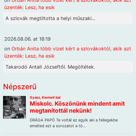
on
Orbán Anita több vizet kért a szlovákoktól, akik azt
üzenték: Lesz, ha esik
A szlovák megtiltotta a helyi műszaki...
2026.08.06. at 18:19
on
Orbán Anita több vizet kért a szlovákoktól, akik azt
üzenték: Lesz, ha esik
Takarodó Antall Józseftől. Megöltétek.
Népszerű