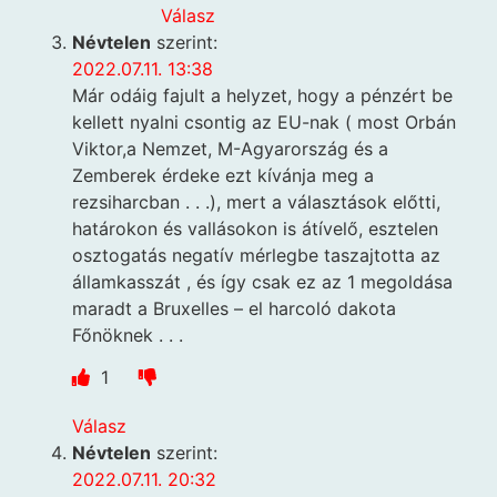
Válasz
Névtelen
szerint:
2022.07.11. 13:38
Már odáig fajult a helyzet, hogy a pénzért be
kellett nyalni csontig az EU-nak ( most Orbán
Viktor,a Nemzet, M-Agyarország és a
Zemberek érdeke ezt kívánja meg a
rezsiharcban . . .), mert a választások előtti,
határokon és vallásokon is átívelő, esztelen
osztogatás negatív mérlegbe taszajtotta az
államkasszát , és így csak ez az 1 megoldása
maradt a Bruxelles – el harcoló dakota
Főnöknek . . .
1
Válasz
Névtelen
szerint:
2022.07.11. 20:32