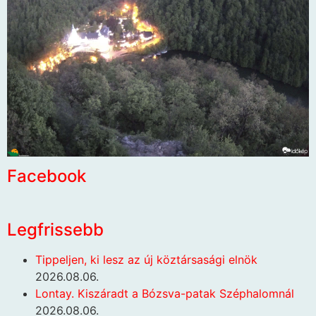
Facebook
Legfrissebb
Tippeljen, ki lesz az új köztársasági elnök
2026.08.06.
Lontay. Kiszáradt a Bózsva-patak Széphalomnál
2026.08.06.