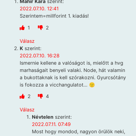
Mahir Kara
szerint:
2022.07.10. 12:41
Szerintem=millforint 1. kiadás!
1
2
Válasz
K
szerint:
2022.07.10. 16:28
Ismernie kellene a valóságot is, mielőtt a hvg
marhaságait benyeli valaki. Node, hát valamin
a bukottaknak is kell szórakozni. Gyurcsótány
is fokozza a vicchangulatot… 🙂
2
4
Válasz
Névtelen
szerint:
2022.07.11. 07:49
Most hogy mondod, nagyon örülök neki,