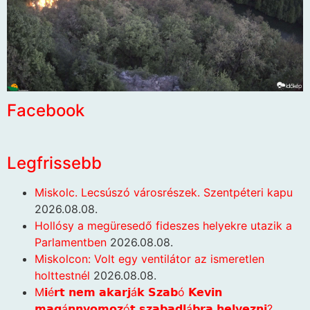
Facebook
Legfrissebb
Miskolc. Lecsúszó városrészek. Szentpéteri kapu
2026.08.08.
Hollósy a megüresedő fideszes helyekre utazik a
Parlamentben
2026.08.08.
Miskolcon: Volt egy ventilátor az ismeretlen
holttestnél
2026.08.08.
M𝗶é𝗿𝘁 𝗻𝗲𝗺 𝗮𝗸𝗮𝗿𝗷á𝗸 𝗦𝘇𝗮𝗯ó 𝗞𝗲𝘃𝗶𝗻
𝗺𝗮𝗴á𝗻𝗻𝘆𝗼𝗺𝗼𝘇ó𝘁 𝘀𝘇𝗮𝗯𝗮𝗱𝗹á𝗯𝗿𝗮 𝗵𝗲𝗹𝘆𝗲𝘇𝗻𝗶?