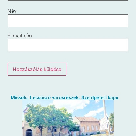
Név
E-mail cím
Miskolc. Lecsúszó városrészek. Szentpéteri kapu