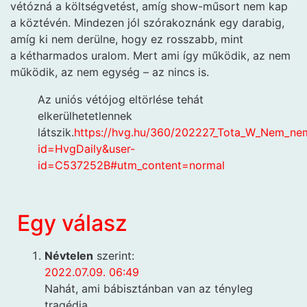
vétózná a költségvetést, amíg show-műsort nem kap
a köztévén. Mindezen jól szórakoznánk egy darabig,
amíg ki nem derülne, hogy ez rosszabb, mint
a kétharmados uralom. Mert ami így működik, az nem
működik, az nem egység – az nincs is.
Az uniós vétójog eltörlése tehát
elkerülhetetlennek
látszik.
https://hvg.hu/360/202227_Tota_W_Nem_n
id=HvgDaily&user-
id=C537252B#utm_content=normal
Egy válasz
Névtelen
szerint:
2022.07.09. 06:49
Nahát, ami bábisztánban van az tényleg
tragédia