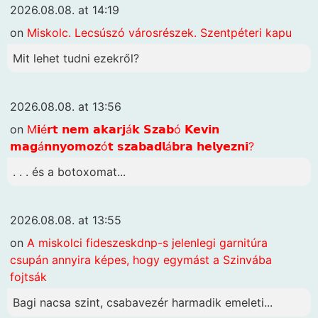
2026.08.08. at 14:19
on
Miskolc. Lecsúszó városrészek. Szentpéteri kapu
Mit lehet tudni ezekről?
2026.08.08. at 13:56
on
M𝗶é𝗿𝘁 𝗻𝗲𝗺 𝗮𝗸𝗮𝗿𝗷á𝗸 𝗦𝘇𝗮𝗯ó 𝗞𝗲𝘃𝗶𝗻
𝗺𝗮𝗴á𝗻𝗻𝘆𝗼𝗺𝗼𝘇ó𝘁 𝘀𝘇𝗮𝗯𝗮𝗱𝗹á𝗯𝗿𝗮 𝗵𝗲𝗹𝘆𝗲𝘇𝗻𝗶?
. . . és a botoxomat...
2026.08.08. at 13:55
on
A miskolci fideszeskdnp-s jelenlegi garnitúra
csupán annyira képes, hogy egymást a Szinvába
fojtsák
Bagi nacsa szint, csabavezér harmadik emeleti...