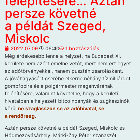
felépítésére… Aztán
persze követné
a példát Szeged,
Miskolc
2022.07.09.
06:40
1 hozzászólás
Még érdekesebb lenne a helyzet, ha Budapest XI.
kerülete nem azért emelne vétót, mert nem ért egyet
az adótörvényekkel, hanem pusztán zsarolásként.
A jóváhagyásért cserébe elkérne néhány tízmilliárdot
gombfocira és a polgármester magánvárának
felépítésére, valamint követelné, hogy a kerületi
hivatalban elhelyezett bitcoinbányák és zugkaszinók
körül
ne szaglásszon se az adóhivatal, se
a rendőrség.
Aztán persze követné a példát Szeged, Miskolc és
Hódmezővásárhely; Márki-Zay Péter szanaszét