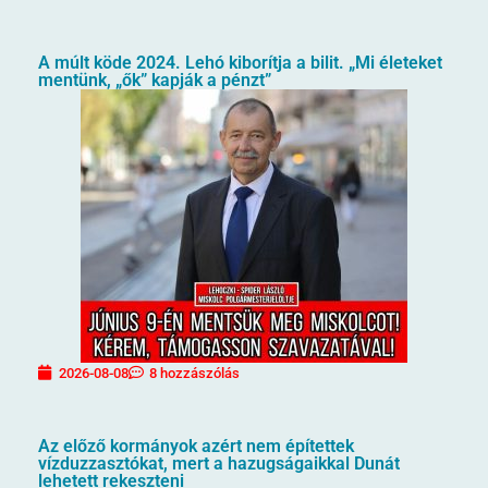
A múlt köde 2024. Lehó kiborítja a bilit. „Mi életeket
mentünk, „ők” kapják a pénzt”
2026-08-08
8 hozzászólás
Az előző kormányok azért nem építettek
vízduzzasztókat, mert a hazugságaikkal Dunát
lehetett rekeszteni