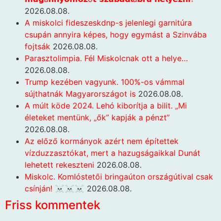
2026.08.08.
A miskolci fideszeskdnp-s jelenlegi garnitúra
csupán annyira képes, hogy egymást a Szinvába
fojtsák
2026.08.08.
Parasztolimpia. Fél Miskolcnak ott a helye…
2026.08.08.
Trump kezében vagyunk. 100%-os vámmal
sújthatnák Magyarországot is
2026.08.08.
A múlt köde 2024. Lehó kiborítja a bilit. „Mi
életeket mentünk, „ők” kapják a pénzt”
2026.08.08.
Az előző kormányok azért nem építettek
vízduzzasztókat, mert a hazugságaikkal Dunát
lehetett rekeszteni
2026.08.08.
Miskolc. Komlóstetői bringaúton országútival csak
csínján! ☠️☠️☠️
2026.08.08.
Friss kommentek