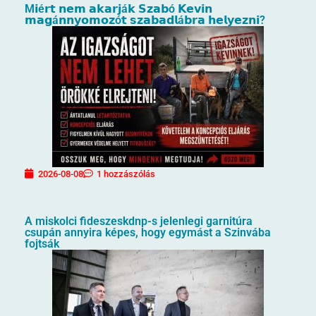
M𝗶é𝗿𝘁 𝗻𝗲𝗺 𝗮𝗸𝗮𝗿𝗷á𝗸 𝗦𝘇𝗮𝗯ó 𝗞𝗲𝘃𝗶𝗻
𝗺𝗮𝗴á𝗻𝗻𝘆𝗼𝗺𝗼𝘇ó𝘁 𝘀𝘇𝗮𝗯𝗮𝗱𝗹á𝗯𝗿𝗮 𝗵𝗲𝗹𝘆𝗲𝘇𝗻𝗶?
2026-08-08
1 hozzászólás
A miskolci fideszeskdnp-s jelenlegi garnitúra
csupán annyira képes, hogy egymást a Szinvába
fojtsák