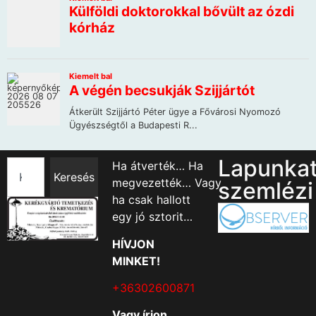
Lapunka
Ha átverték… Ha
Keresés
megvezették… Vagy
szemlézi
ha csak hallott
egy jó sztorit…
HÍVJON
MINKET!
+36302600871
Vagy írjon