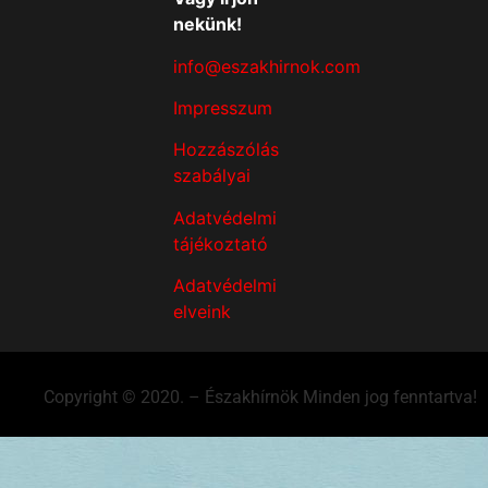
nekünk!
info@eszakhirnok.com
Impresszum
Hozzászólás
szabályai
Adatvédelmi
tájékoztató
Adatvédelmi
elveink
Copyright © 2020. – Északhírnök Minden jog fenntartva!