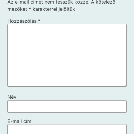
Az e-mail címet nem tesszük közzé.
A kötelező
mezőket
*
karakterrel jelöltük
Hozzászólás
*
Név
E-mail cím