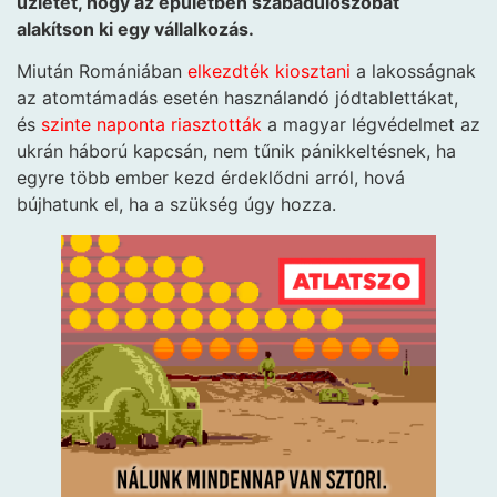
üzletet, hogy az épületben szabadulószobát
alakítson ki egy vállalkozás.
Miután Romániában
elkezdték kiosztani
a lakosságnak
az atomtámadás esetén használandó jódtablettákat,
és
szinte naponta riasztották
a magyar légvédelmet az
ukrán háború kapcsán, nem tűnik pánikkeltésnek, ha
egyre több ember kezd érdeklődni arról, hová
bújhatunk el, ha a szükség úgy hozza.