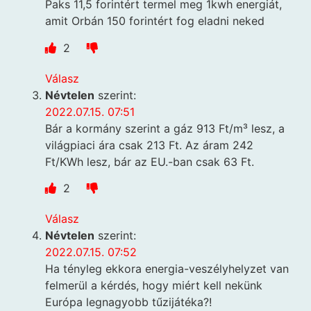
Paks 11,5 forintért termel meg 1kwh energiát,
amit Orbán 150 forintért fog eladni neked
2
Válasz
Névtelen
szerint:
2022.07.15. 07:51
Bár a kormány szerint a gáz 913 Ft/m³ lesz, a
világpiaci ára csak 213 Ft. Az áram 242
Ft/KWh lesz, bár az EU.-ban csak 63 Ft.
2
Válasz
Névtelen
szerint:
2022.07.15. 07:52
Ha tényleg ekkora energia-veszélyhelyzet van
felmerül a kérdés, hogy miért kell nekünk
Európa legnagyobb tűzijátéka?!