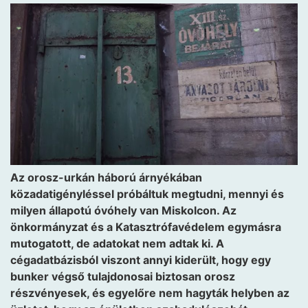
Az orosz-urkán háború árnyékában
közadatigényléssel próbáltuk megtudni, mennyi és
milyen állapotú óvóhely van Miskolcon. Az
önkormányzat és a Katasztrófavédelem egymásra
mutogatott, de adatokat nem adtak ki. A
cégadatbázisból viszont annyi kiderült, hogy egy
bunker végső tulajdonosai biztosan orosz
részvényesek, és egyelőre nem hagyták helyben az