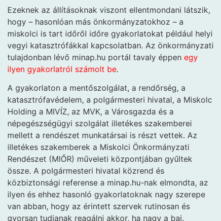
Ezeknek az állításoknak viszont ellentmondani látszik,
hogy – hasonlóan más önkormányzatokhoz – a
miskolci is tart időről időre gyakorlatokat például helyi
vegyi katasztrófákkal kapcsolatban. Az önkormányzati
tulajdonban lévő minap.hu portál tavaly éppen
egy
ilyen gyakorlatról számolt be
.
A gyakorlaton a mentőszolgálat, a rendőrség, a
katasztrófavédelem, a polgármesteri hivatal, a Miskolc
Holding a MIVÍZ, az MVK, a Városgazda és a
népegészségügyi szolgálat illetékes szakemberei
mellett a rendészet munkatársai is részt vettek. Az
illetékes szakemberek a Miskolci Önkormányzati
Rendészet (MIŐR) műveleti központjában gyűltek
össze. A polgármesteri hivatal közrend és
közbiztonsági referense a minap.hu-nak elmondta, az
ilyen és ehhez hasonló gyakorlatoknak nagy szerepe
van abban, hogy az érintett szervek rutinosan és
gyorsan tudjanak reagálni akkor, ha nagy a baj.