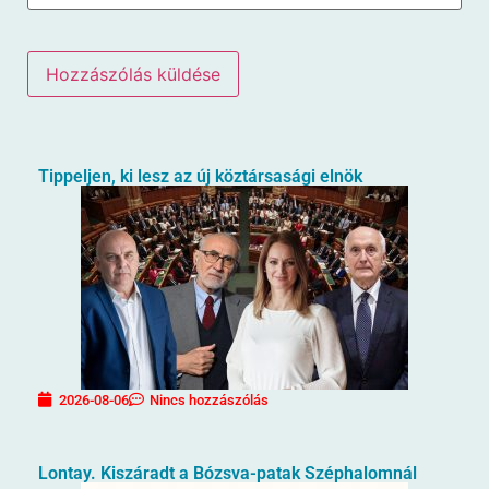
Tippeljen, ki lesz az új köztársasági elnök
2026-08-06
Nincs hozzászólás
Lontay. Kiszáradt a Bózsva-patak Széphalomnál