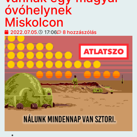
óvóhelynek
Miskolcon
2022.07.05.
17:06
8 hozzászólás