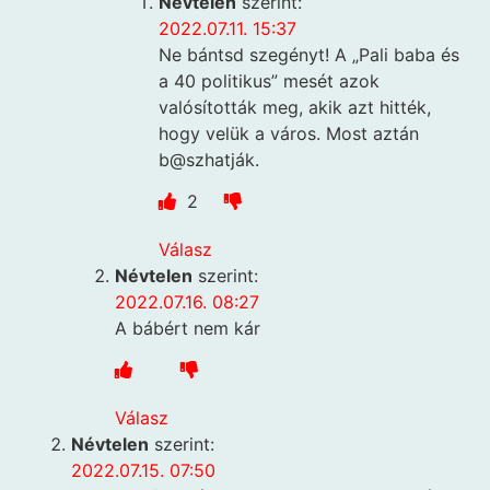
Névtelen
szerint:
2022.07.11. 15:37
Ne bántsd szegényt! A „Pali baba és
a 40 politikus” mesét azok
valósították meg, akik azt hitték,
hogy velük a város. Most aztán
b@szhatják.
2
Válasz
Névtelen
szerint:
2022.07.16. 08:27
A bábért nem kár
Válasz
Névtelen
szerint:
2022.07.15. 07:50