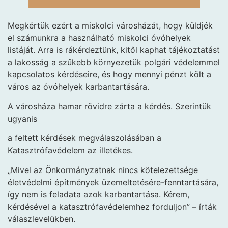
Megkértük ezért a miskolci városházát, hogy küldjék
el számunkra a használható miskolci óvóhelyek
listáját. Arra is rákérdeztünk, kitől kaphat tájékoztatást
a lakosság a szűkebb környezetük polgári védelemmel
kapcsolatos kérdéseire, és hogy mennyi pénzt költ a
város az óvóhelyek karbantartására.
A városháza hamar rövidre zárta a kérdés. Szerintük
ugyanis
a feltett kérdések megválaszolásában a
Katasztrófavédelem az illetékes.
„Mivel az Önkormányzatnak nincs kötelezettsége
életvédelmi építmények üzemeltetésére-fenntartására,
így nem is feladata azok karbantartása. Kérem,
kérdésével a katasztrófavédelemhez forduljon” – írták
válaszlevelükben.