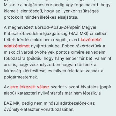
Miskolc alpolgármestere pedig úgy fogalmazott, hogy
kiemelt jelentőségű, hogy az ilyenkor szükséges
protokollt minden illetékes elsajátítsa.
A megnevezett Borsod-Abaúj-Zemplén Megyei
Katasztrófavédelmi Igazgatóság (BAZ MKI) emailben
feltett kérdéseinkre nem reagált, ezért
közérdekű
adatkérelmet
nyújtottunk be. Ebben rákérdeztünk a
miskolci városi óvóhelyek pontos címére és védelmi
fokozatára (például hogy hány ember fér be), valamint
arra is, hogy vészhelyzetben hogyan történik a
lakosság kiértesítése, és milyen feladatai vannak a
polgármesternek.
Az
erre érkezett válasz
szerint viszont hivatalos (papír
alapú) kataszteri nyilvántartás már nem létezik, a
BAZ MKI pedig nem minősül adatkezelőnek az
óvóhely-kataszter vonatkozásában.