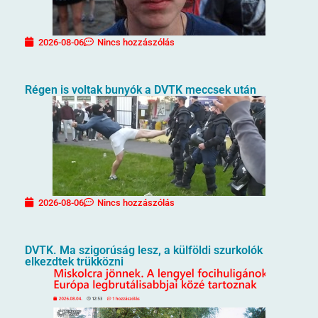
2026-08-06
Nincs hozzászólás
Régen is voltak bunyók a DVTK meccsek után
2026-08-06
Nincs hozzászólás
DVTK. Ma szigorúság lesz, a külföldi szurkolók
elkezdtek trükközni