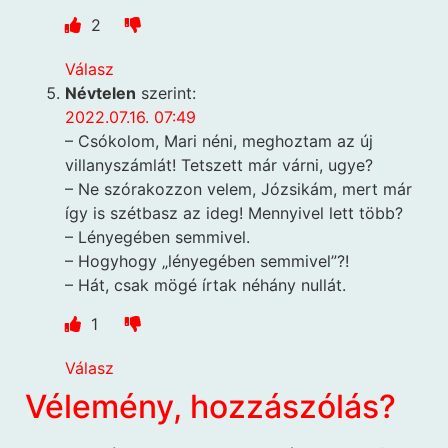
2
Válasz
Névtelen
szerint:
2022.07.16. 07:49
– Csókolom, Mari néni, meghoztam az új
villanyszámlát! Tetszett már várni, ugye?
– Ne szórakozzon velem, Józsikám, mert már
így is szétbasz az ideg! Mennyivel lett több?
– Lényegében semmivel.
– Hogyhogy „lényegében semmivel”?!
– Hát, csak mögé írtak néhány nullát.
1
Válasz
Vélemény, hozzászólás?