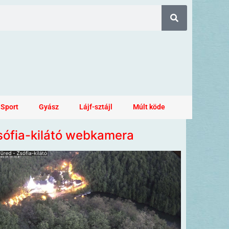
Sport
Gyász
Lájf-sztájl
Múlt köde
sófia-kilátó webkamera