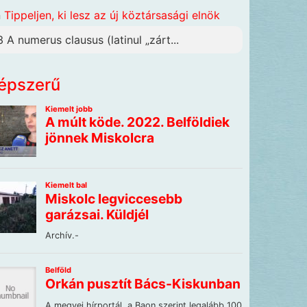
n
Tippeljen, ki lesz az új köztársasági elnök
3 A numerus clausus (latinul „zárt...
épszerű