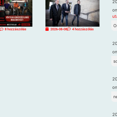
20
o
ut
O
2026-08-08
4 hozzászólás
8 hozzászólás
20
o
s
20
o
n
20