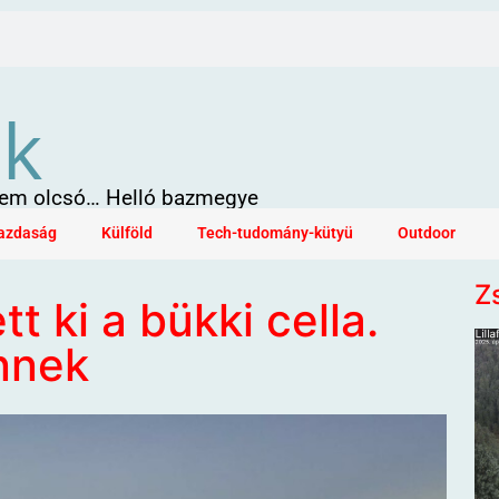
ök
 sem olcsó… Helló bazmegye
azdaság
Külföld
Tech-tudomány-kütyü
Outdoor
Z
t ki a bükki cella.
nnek