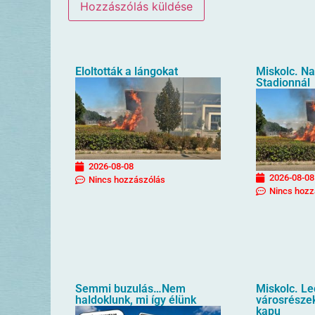
Eloltották a lángokat
Miskolc. N
Stadionnál
2026-08-08
2026-08-08
Nincs hozzászólás
Nincs hozz
Semmi buzulás…Nem
Miskolc. L
haldoklunk, mi így élünk
városrészek
kapu