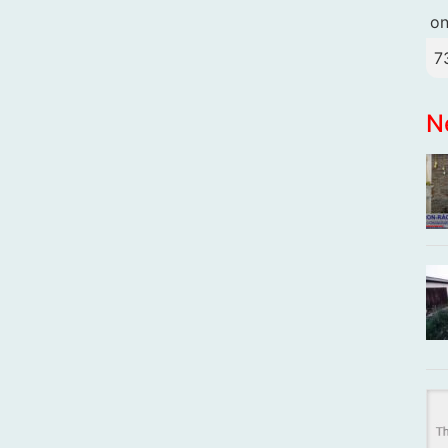
o
7
N