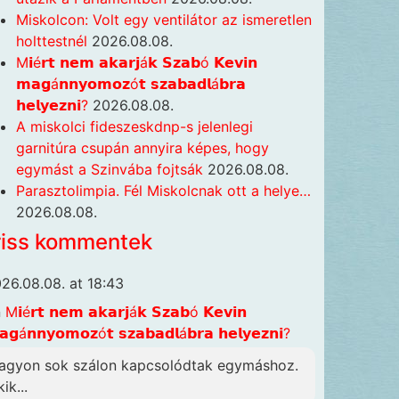
Miskolcon: Volt egy ventilátor az ismeretlen
holttestnél
2026.08.08.
M𝗶é𝗿𝘁 𝗻𝗲𝗺 𝗮𝗸𝗮𝗿𝗷á𝗸 𝗦𝘇𝗮𝗯ó 𝗞𝗲𝘃𝗶𝗻
𝗺𝗮𝗴á𝗻𝗻𝘆𝗼𝗺𝗼𝘇ó𝘁 𝘀𝘇𝗮𝗯𝗮𝗱𝗹á𝗯𝗿𝗮
𝗵𝗲𝗹𝘆𝗲𝘇𝗻𝗶?
2026.08.08.
A miskolci fideszeskdnp-s jelenlegi
garnitúra csupán annyira képes, hogy
egymást a Szinvába fojtsák
2026.08.08.
Parasztolimpia. Fél Miskolcnak ott a helye…
2026.08.08.
riss kommentek
26.08.08. at 18:43
n
M𝗶é𝗿𝘁 𝗻𝗲𝗺 𝗮𝗸𝗮𝗿𝗷á𝗸 𝗦𝘇𝗮𝗯ó 𝗞𝗲𝘃𝗶𝗻
𝗴á𝗻𝗻𝘆𝗼𝗺𝗼𝘇ó𝘁 𝘀𝘇𝗮𝗯𝗮𝗱𝗹á𝗯𝗿𝗮 𝗵𝗲𝗹𝘆𝗲𝘇𝗻𝗶?
agyon sok szálon kapcsolódtak egymáshoz.
ik...