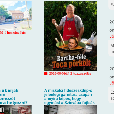
E
20
o
2 hozzászólás
Jö
M
me
20
2026-08-08
2 hozzászólás
o
Jö
 𝗮𝗸𝗮𝗿𝗷á𝗸
A miskolci fideszeskdnp-s
E
𝗶𝗻
jelenlegi garnitúra csupán
so
𝗼𝗺𝗼𝘇ó𝘁
annyira képes, hogy
𝗿𝗮 𝗵𝗲𝗹𝘆𝗲𝘇𝗻𝗶?
egymást a Szinvába fojtsák