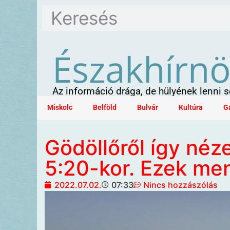
Északhírn
Az információ drága, de hülyének lenni
Miskolc
Belföld
Bulvár
Kultúra
G
Gödöllőről így nézet
5:20-kor. Ezek me
2022.07.02.
07:33
Nincs hozzászólás