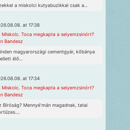
zekkel a miskolci kutyabuzikkal csak a...
26.08.08. at 17:38
n
Miskolc. Toca megkapta a selyemzsinórt?
n Bandesz
inden magyarországi cementgyár, kőbánya
llett élő...
26.08.08. at 17:34
n
Miskolc. Toca megkapta a selyemzsinórt?
n Bandesz
z Bíróság? Mennyé'mán magadnak, tatai
rtűzes....