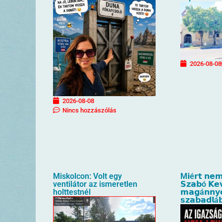
2026-08-08
2026-08-08
Nincs hozzászólás
Miskolcon: Volt egy
M𝗶é𝗿𝘁 𝗻𝗲𝗺
ventilátor az ismeretlen
𝗦𝘇𝗮𝗯ó 𝗞𝗲
holttestnél
𝗺𝗮𝗴á𝗻𝗻𝘆
𝘀𝘇𝗮𝗯𝗮𝗱𝗹á