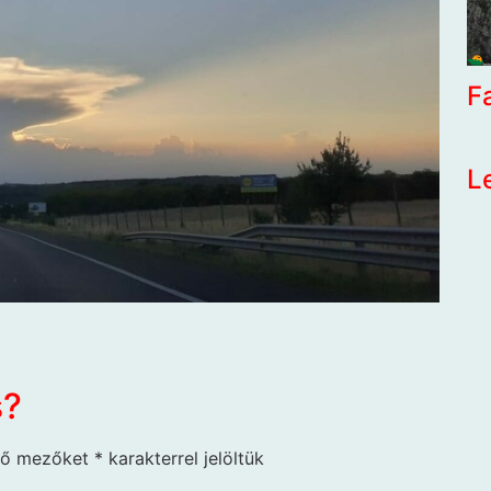
F
L
s?
ző mezőket
*
karakterrel jelöltük