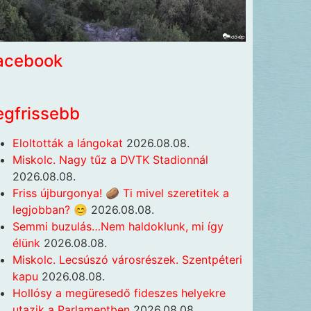
acebook
egfrissebb
Eloltották a lángokat
2026.08.08.
Miskolc. Nagy tűz a DVTK Stadionnál
2026.08.08.
Friss újburgonya! 🥔 Ti mivel szeretitek a
legjobban? 😊
2026.08.08.
Semmi buzulás…Nem haldoklunk, mi így
élünk
2026.08.08.
Miskolc. Lecsúszó városrészek. Szentpéteri
kapu
2026.08.08.
Hollósy a megüresedő fideszes helyekre
utazik a Parlamentben
2026.08.08.