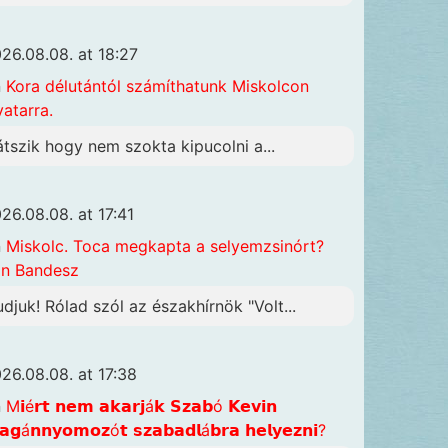
26.08.08. at 18:27
n
Kora délutántól számíthatunk Miskolcon
vatarra.
átszik hogy nem szokta kipucolni a...
26.08.08. at 17:41
n
Miskolc. Toca megkapta a selyemzsinórt?
n Bandesz
udjuk! Rólad szól az északhírnök "Volt...
26.08.08. at 17:38
n
M𝗶é𝗿𝘁 𝗻𝗲𝗺 𝗮𝗸𝗮𝗿𝗷á𝗸 𝗦𝘇𝗮𝗯ó 𝗞𝗲𝘃𝗶𝗻
𝗴á𝗻𝗻𝘆𝗼𝗺𝗼𝘇ó𝘁 𝘀𝘇𝗮𝗯𝗮𝗱𝗹á𝗯𝗿𝗮 𝗵𝗲𝗹𝘆𝗲𝘇𝗻𝗶?