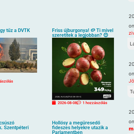
20
o
agy tűz a DVTK
Friss újburgonya! 🥔 Ti mivel
zi
szeretitek a legjobban? 😊
L
20
o
Jö
ászólás
T
2026-08-08
1 hozzászólás
20
o
ecsúszó
Hollósy a megüresedő
. Szentpéteri
fideszes helyekre utazik a
𝗺
Parlamentben