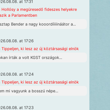
26.08.08. at 17:31
n
Hollósy a megüresedő fideszes helyekre
azik a Parlamentben
sztap Bender a nagy kooordíiiiináátor a...
26.08.08. at 17:26
n
Tippeljen, ki lesz az új köztársasági elnök
okan írták a volt KGST országok...
26.08.08. at 17:24
n
Tippeljen, ki lesz az új köztársasági elnök
em mi vagyunk a bosszú népe...
26.08.08. at 17:23