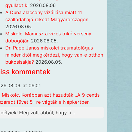
gyulladt ki
2026.08.06.
A Duna alacsony vízállása miatt 11
szállodahajó rekedt Magyarországon
2026.08.05.
Miskolc. Mamusz a vizes trikó verseny
dobogóján
2026.08.05.
Dr. Papp János miskolci traumatológus
mindenkitől megkérdezi, hogy van-e otthon
bukósisakja?
2026.08.05.
riss kommentek
26.08.06. at 06:01
n
Miskolc. Korábban azt hazudták…A 9 centis
száradt füvet 5- re vágták a Népkertben
rdélyiek! Elég volt abból, hogy ti...