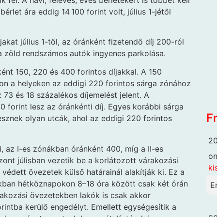
rlet ára eddig 14 100 forint volt, július 1-jétől
kat július 1-től, az óránként fizetendő díj 200-ról
a zöld rendszámos autók ingyenes parkolása.
nt 150, 220 és 400 forintos díjakkal. A 150
kon a helyeken az eddigi 220 forintos sárga zónához
z 73 és 18 százalékos díjemelést jelent. A
 forint lesz az óránkénti díj. Egyes korábbi sárga
F
lesznek olyan utcák, ahol az eddigi 220 forintos
20
, az I-es zónákban óránként 400, míg a II-es
o
zont júlisban vezetik be a korlátozott várakozási
ki
védett övezetek külső határainál alakítják ki. Ez a
ákban hétköznapokon 8–18 óra között csak két órán
E
rakozási övezetekben lakók is csak akkor
orintba kerülő engedélyt. Emellett egységesítik a