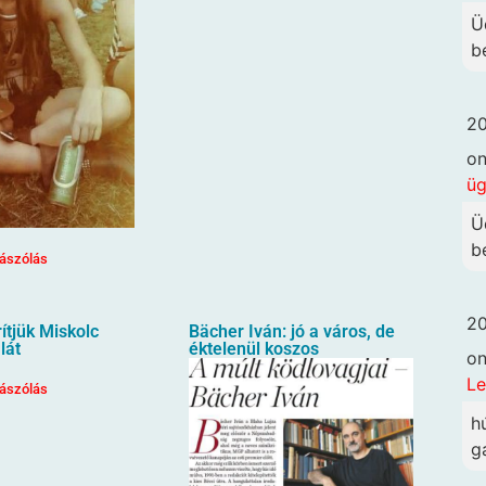
Ü
b
20
o
ü
Ü
b
ászólás
20
ítjük Miskolc
Bächer Iván: jó a város, de
lát
éktelenül koszos
o
Le
ászólás
h
g