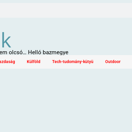
ök
 sem olcsó… Helló bazmegye
azdaság
Külföld
Tech-tudomány-kütyü
Outdoor