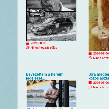
2026-08-06
Nincs hozzászólás
2026-08-06
Nincs hozz
Bevezettem a heréim
Újra megter
jegelését…
közös aszta
2026-08-06
Nincs hozz