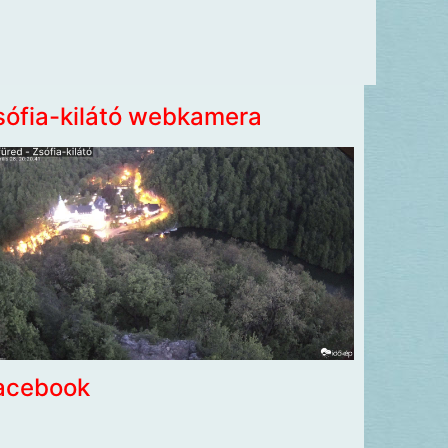
sófia-kilátó webkamera
acebook