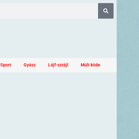
Sport
Gyász
Lájf-sztájl
Múlt köde