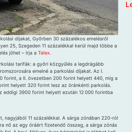
L
rkolási díjakat, Győrben 30 százalékos emelésről
en 25, Szegeden 11 százalékkal kerül majd többe a
és jöhet – írja a
Telex
.
kolási tarifák: a győri közgyűlés a legdrágább
omszorosára emelné a parkolási díjakat. Az I.
 forint, a II. övezetben 200 forint helyett 440, míg a
orint helyett 320 forint lesz az óránkénti parkolás.
z eddigi 3900 forint helyett ezután 12 000 forintba
kat, nagyjából 11 százalékkal. A sárga zónában 220-ról
tra nő az egy óráért fizetendő összeg, a sárga zónás
 fel. A havi, féléves, éves bérletekért is többet kell