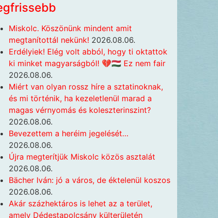
egfrissebb
Miskolc. Köszönünk mindent amit
megtanítottál nekünk!
2026.08.06.
Erdélyiek! Elég volt abból, hogy ti oktattok
ki minket magyarságból! 💔🇭🇺 Ez nem fair
2026.08.06.
Miért van olyan rossz híre a sztatinoknak,
és mi történik, ha kezeletlenül marad a
magas vérnyomás és koleszterinszint?
2026.08.06.
Bevezettem a heréim jegelését…
2026.08.06.
Újra megterítjük Miskolc közös asztalát
2026.08.06.
Bächer Iván: jó a város, de éktelenül koszos
2026.08.06.
Akár százhektáros is lehet az a terület,
amely Dédestapolcsány külterületén