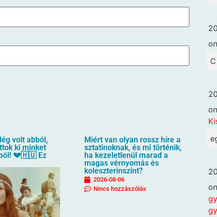
20
o
C
20
o
Ki
e
lég volt abból,
Miért van olyan rossz híre a
ttok ki minket
sztatinoknak, és mi történik,
ól! 💔🇭🇺 Ez
ha kezeletlenül marad a
magas vérnyomás és
koleszterinszint?
20
2026-08-06
o
Nincs hozzászólás
gy
gy