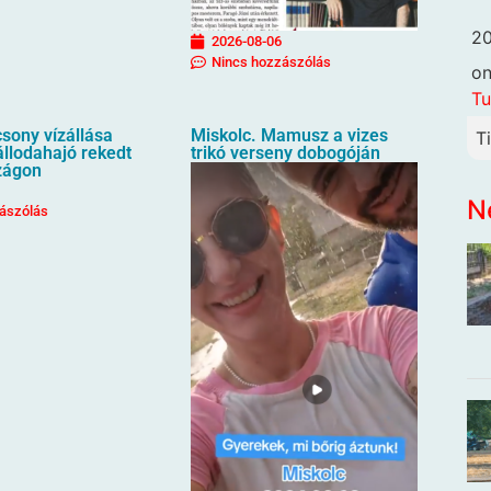
20
2026-08-06
Nincs hozzászólás
o
Tu
sony vízállása
Miskolc. Mamusz a vizes
T
állodahajó rekedt
trikó verseny dobogóján
zágon
N
ászólás