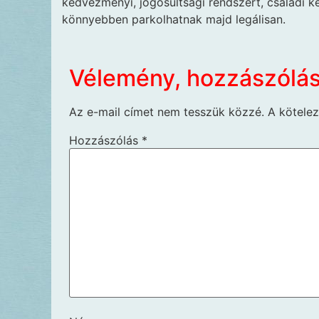
kedvezményi, jogosultsági rendszert, családi k
könnyebben parkolhatnak majd legálisan.
Vélemény, hozzászólá
Az e-mail címet nem tesszük közzé.
A kötele
Hozzászólás
*