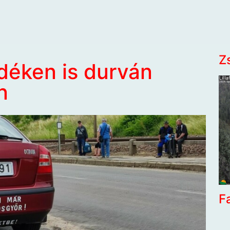
Z
idéken is durván
n
F