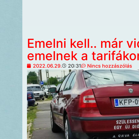
Emelni kell.. már v
emelnek a tarifáko
2022.06.29.
20:31
Nincs hozzászólás