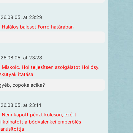
26.08.05. at 23:29
n
Halálos baleset Forró határában
26.08.05. at 23:28
n
Miskolc. Hol teljesítsen szolgálatot Hollósy.
skutyák itatása
gyéb, copokalacika?
26.08.05. at 23:14
n
Nem kapott pénzt kölcsön, ezért
ilkolhatott a bódvalenkei emberölés
anúsítottja