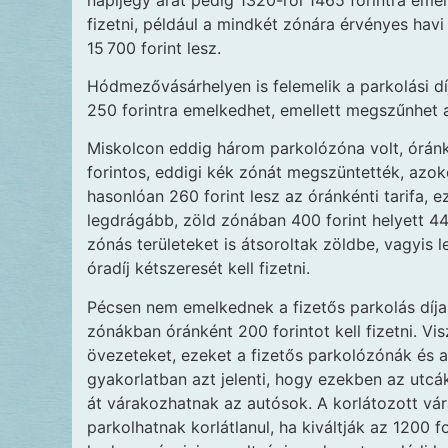
fizetni, például a mindkét zónára érvényes havi bé
15 700 forint lesz.
Hódmezővásárhelyen is felemelik a parkolási díja
250 forintra emelkedhet, emellett megszűnhet 
Miskolcon eddig három parkolózóna volt, óránké
forintos, eddigi kék zónát megszüntették, azo
hasonlóan 260 forint lesz az óránkénti tarifa, e
legdrágább, zöld zónában 400 forint helyett 440
zónás területeket is átsoroltak zöldbe, vagyis 
óradíj kétszeresét kell fizetni.
Pécsen nem emelkednek a fizetős parkolás díjai
zónákban óránként 200 forintot kell fizetni. Vis
övezeteket, ezeket a fizetős parkolózónák és a 
gyakorlatban azt jelenti, hogy ezekben az utc
át várakozhatnak az autósok. A korlátozott vá
parkolhatnak korlátlanul, ha kiváltják az 1200 f