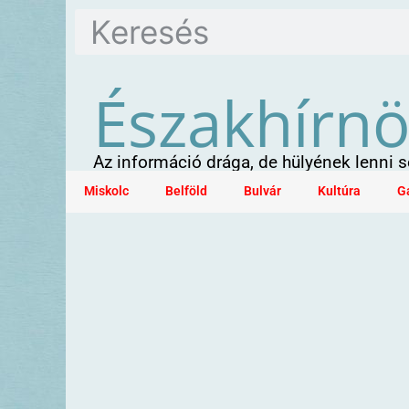
Északhírn
Az információ drága, de hülyének lenni
Miskolc
Belföld
Bulvár
Kultúra
G