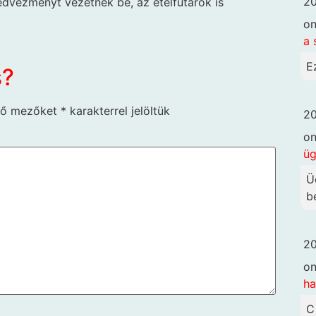
20
edvezményt vezetnek be, az ételfutárok is
o
a 
E
s?
ző mezőket
*
karakterrel jelöltük
20
o
ü
Ü
b
20
o
ha
C