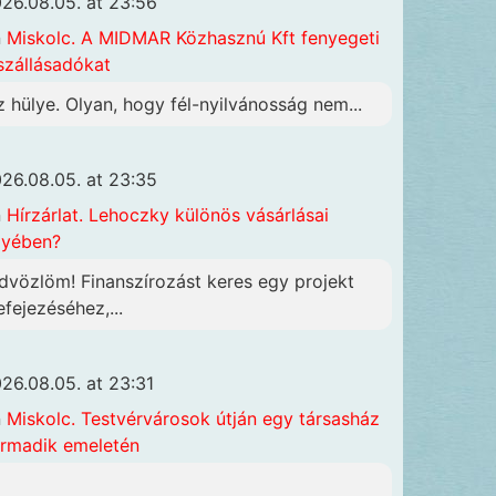
26.08.05. at 23:56
n
Miskolc. A MIDMAR Közhasznú Kft fenyegeti
szállásadókat
z hülye. Olyan, hogy fél-nyilvánosság nem...
26.08.05. at 23:35
n
Hírzárlat. Lehoczky különös vásárlásai
gyében?
dvözlöm! Finanszírozást keres egy projekt
efejezéséhez,...
26.08.05. at 23:31
n
Miskolc. Testvérvárosok útján egy társasház
rmadik emeletén