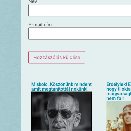
Név
E-mail cím
Miskolc. Köszönünk mindent
Erdélyiek! E
amit megtanítottál nekünk!
hogy ti okta
magyarságb
nem fair