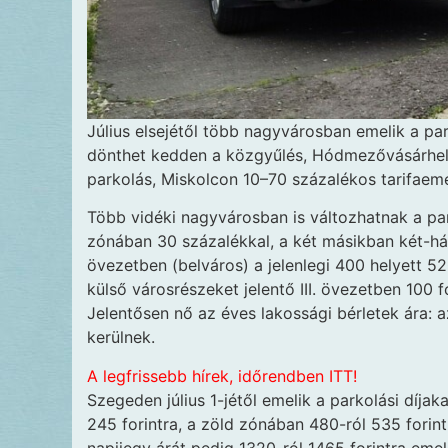
Július elsejétől több nagyvárosban emelik a pa
dönthet kedden a közgyűlés, Hódmezővásárhely
parkolás, Miskolcon 10–70 százalékos tarifaemel
Több vidéki nagyvárosban is változhatnak a par
zónában 30 százalékkal, a két másikban két-hár
övezetben (belváros) a jelenlegi 400 helyett 520
külső városrészeket jelentő III. övezetben 100 f
Jelentősen nő az éves lakossági bérletek ára: a
kerülnek.
A legfrissebb hírek, időrendben ITT!
Szegeden július 1-jétől emelik a parkolási díja
245 forintra, a zöld zónában 480-ról 535 forin
napijegy árát pedig 1320-ról 1465 forintra emelik