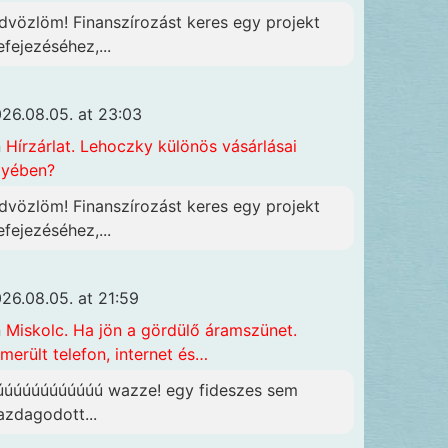
dvözlöm! Finanszírozást keres egy projekt
efejezéséhez,...
26.08.05. at 23:03
n
Hírzárlat. Lehoczky különös vásárlásai
gyében?
dvözlöm! Finanszírozást keres egy projekt
efejezéséhez,...
26.08.05. at 21:59
n
Miskolc. Ha jön a gördülő áramszünet.
merült telefon, internet és…
úúúúúúúúúúúú wazze! egy fideszes sem
azdagodott...