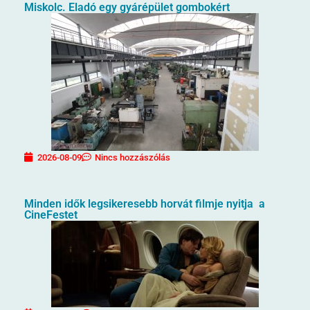
Miskolc. Eladó egy gyárépület gombokért
2026-08-09
Nincs hozzászólás
Minden idők legsikeresebb horvát filmje nyitja a
CineFestet