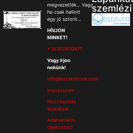
megvezették… Vagy
szemlézi
ha csak hallott
egy jó sztorit…
HÍVJON
MINKET!
+36302600871
Vagy írjon
nekünk!
info@eszakhirnok.com
Impresszum
Hozzászólás
szabályai
Adatvédelmi
tájékoztató