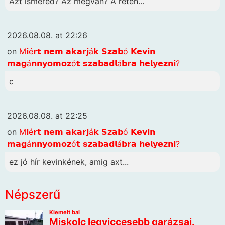
Azt ismered? Az megvan? A réten...
2026.08.08. at 22:26
on
M𝗶é𝗿𝘁 𝗻𝗲𝗺 𝗮𝗸𝗮𝗿𝗷á𝗸 𝗦𝘇𝗮𝗯ó 𝗞𝗲𝘃𝗶𝗻
𝗺𝗮𝗴á𝗻𝗻𝘆𝗼𝗺𝗼𝘇ó𝘁 𝘀𝘇𝗮𝗯𝗮𝗱𝗹á𝗯𝗿𝗮 𝗵𝗲𝗹𝘆𝗲𝘇𝗻𝗶?
c
2026.08.08. at 22:25
on
M𝗶é𝗿𝘁 𝗻𝗲𝗺 𝗮𝗸𝗮𝗿𝗷á𝗸 𝗦𝘇𝗮𝗯ó 𝗞𝗲𝘃𝗶𝗻
𝗺𝗮𝗴á𝗻𝗻𝘆𝗼𝗺𝗼𝘇ó𝘁 𝘀𝘇𝗮𝗯𝗮𝗱𝗹á𝗯𝗿𝗮 𝗵𝗲𝗹𝘆𝗲𝘇𝗻𝗶?
ez jó hír kevinkének, amig axt...
Népszerű