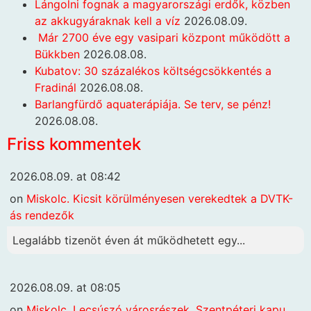
Lángolni fognak a magyarországi erdők, közben
az akkugyáraknak kell a víz
2026.08.09.
Már 2700 éve egy vasipari központ működött a
Bükkben
2026.08.08.
Kubatov: 30 százalékos költségcsökkentés a
Fradinál
2026.08.08.
Barlangfürdő aquaterápiája. Se terv, se pénz!
2026.08.08.
Friss kommentek
2026.08.09. at 08:42
on
Miskolc. Kicsit körülményesen verekedtek a DVTK-
ás rendezők
Legalább tizenöt éven át működhetett egy...
2026.08.09. at 08:05
on
Miskolc. Lecsúszó városrészek. Szentpéteri kapu