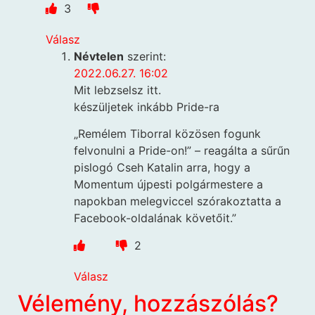
3
Válasz
Névtelen
szerint:
2022.06.27. 16:02
Mit lebzselsz itt.
készüljetek inkább Pride-ra
„Remélem Tiborral közösen fogunk
felvonulni a Pride-on!” – reagálta a sűrűn
pislogó Cseh Katalin arra, hogy a
Momentum újpesti polgármestere a
napokban melegviccel szórakoztatta a
Facebook-oldalának követőit.”
2
Válasz
Vélemény, hozzászólás?