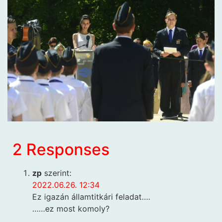
2 Responses
zp
szerint:
2022.06.26. 12:34
Ez igazán államtitkári feladat….
……ez most komoly?