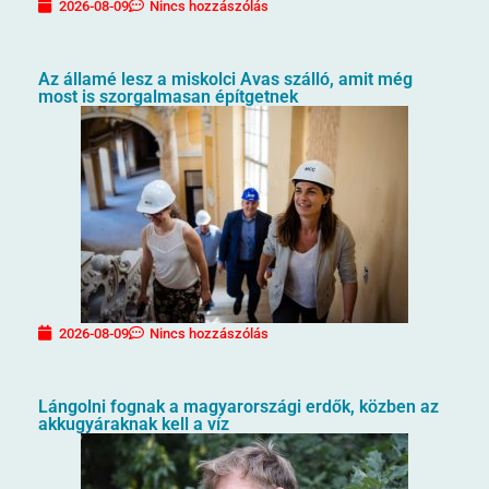
2026-08-09
Nincs hozzászólás
Az államé lesz a miskolci Avas szálló, amit még
most is szorgalmasan építgetnek
2026-08-09
Nincs hozzászólás
Lángolni fognak a magyarországi erdők, közben az
akkugyáraknak kell a víz