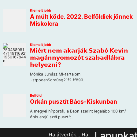
Lapunka
Ha átverték… Ha