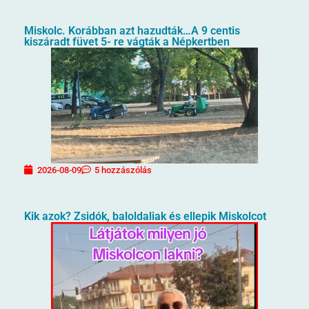
Miskolc. Korábban azt hazudták…A 9 centis
kiszáradt füvet 5- re vágták a Népkertben
2026-08-09
5 hozzászólás
Kik azok? Zsidók, baloldaliak és ellepik Miskolcot