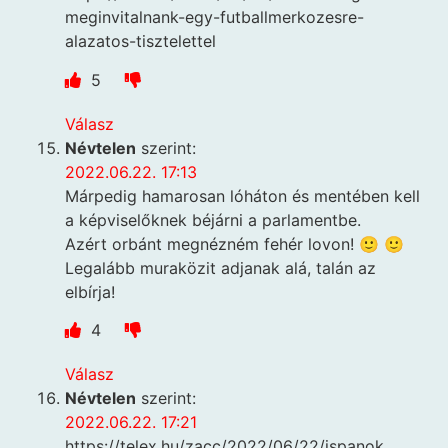
meginvitalnank-egy-futballmerkozesre-
alazatos-tisztelettel
5
Válasz
Névtelen
szerint:
2022.06.22. 17:13
Márpedig hamarosan lóháton és mentében kell
a képviselőknek béjárni a parlamentbe.
Azért orbánt megnézném fehér lovon! 🙂 🙂
Legalább muraközit adjanak alá, talán az
elbírja!
4
Válasz
Névtelen
szerint:
2022.06.22. 17:21
https://telex.hu/zacc/2022/06/22/ispanok