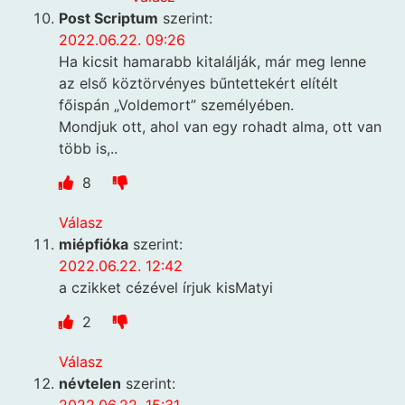
Post Scriptum
szerint:
2022.06.22. 09:26
Ha kicsit hamarabb kitalálják, már meg lenne
az első köztörvényes bűntettekért elítélt
főispán „Voldemort” személyében.
Mondjuk ott, ahol van egy rohadt alma, ott van
több is,..
8
Válasz
miépfióka
szerint:
2022.06.22. 12:42
a czikket cézével írjuk kisMatyi
2
Válasz
névtelen
szerint: