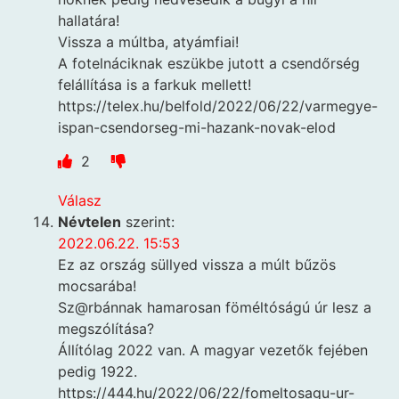
hallatára!
Vissza a múltba, atyámfiai!
A fotelnáciknak eszükbe jutott a csendőrség
felállítása is a farkuk mellett!
https://telex.hu/belfold/2022/06/22/varmegye-
ispan-csendorseg-mi-hazank-novak-elod
2
Válasz
Névtelen
szerint:
2022.06.22. 15:53
Ez az ország süllyed vissza a múlt bűzös
mocsarába!
Sz@rbánnak hamarosan föméltóságú úr lesz a
megszólítása?
Állítólag 2022 van. A magyar vezetők fejében
pedig 1922.
https://444.hu/2022/06/22/fomeltosagu-ur-