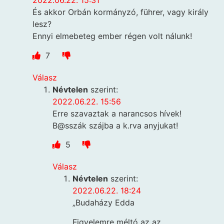
2022.06.22. 15:31
És akkor Orbán kormányzó, führer, vagy király
lesz?
Ennyi elmebeteg ember régen volt nálunk!
7
Válasz
Névtelen
szerint:
2022.06.22. 15:56
Erre szavaztak a narancsos hívek!
B@sszák szájba a k.rva anyjukat!
5
Válasz
Névtelen
szerint:
2022.06.22. 18:24
„Budaházy Edda
Figyelemre méltó az az