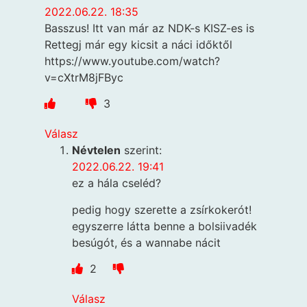
2022.06.22. 18:35
Basszus! Itt van már az NDK-s KISZ-es is
Rettegj már egy kicsit a náci időktől
https://www.youtube.com/watch?
v=cXtrM8jFByc
3
Válasz
Névtelen
szerint:
2022.06.22. 19:41
ez a hála cseléd?
pedig hogy szerette a zsírkokerót!
egyszerre látta benne a bolsiivadék
besúgót, és a wannabe nácit
2
Válasz