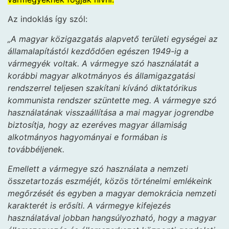
Az indoklás így szól:
„A magyar közigazgatás alapvető területi egységei az
államalapítástól kezdődően egészen 1949-ig a
vármegyék voltak. A vármegye szó használatát a
korábbi magyar alkotmányos és államigazgatási
rendszerrel teljesen szakítani kívánó diktatórikus
kommunista rendszer szüntette meg. A vármegye szó
használatának visszaállítása a mai magyar jogrendbe
biztosítja, hogy az ezeréves magyar államiság
alkotmányos hagyományai e formában is
továbbéljenek.
Emellett a vármegye szó használata a nemzeti
összetartozás eszméjét, közös történelmi emlékeink
megőrzését és egyben a magyar demokrácia nemzeti
karakterét is erősíti. A vármegye kifejezés
használatával jobban hangsúlyozható, hogy a magyar