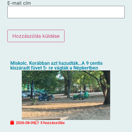
E-mail cím
Miskolc. Korábban azt hazudták…A 9 centis
kiszáradt füvet 5- re vágták a Népkertben
2026-08-09
5 hozzászólás