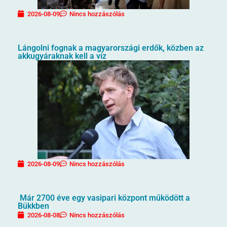
2026-08-09
Nincs hozzászólás
Lángolni fognak a magyarországi erdők, közben az
akkugyáraknak kell a víz
2026-08-09
Nincs hozzászólás
Már 2700 éve egy vasipari központ működött a
Bükkben
2026-08-08
Nincs hozzászólás