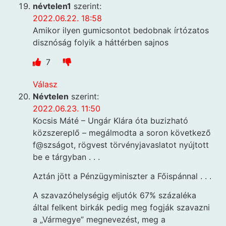
névtelen1
szerint:
2022.06.22. 18:58
Amikor ilyen gumicsontot bedobnak írtózatos
disznóság folyik a háttérben sajnos
7
Válasz
Névtelen
szerint:
2022.06.23. 11:50
Kocsis Máté – Ungár Klára óta buzizható
közszereplő – megálmodta a soron következő
f@szságot, rögvest törvényjavaslatot nyújtott
be e tárgyban . . .
Aztán jött a Pénzügyminiszter a Főispánnal . . .
A szavazóhelységig eljutók 67% százaléka
által felkent birkák pedig meg fogják szavazni
a „Vármegye” megnevezést, meg a