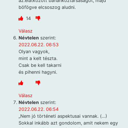
az.elátkozott banánköztársaságot, majd
böfögve elcsoszog aludni.
14
Válasz
Névtelen
szerint:
2022.06.22. 06:53
Olyan vagyok,
mint a kelt tészta.
Csak be kell takarni
és pihenni hagyni.
Válasz
Névtelen
szerint:
2022.06.22. 06:54
„Nem jó történeti aspektusai vannak. (…)
Sokkal inkább azt gondolom, amit nekem egy