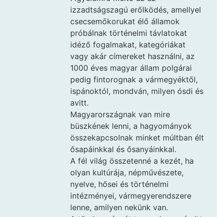
izzadtságszagú erőlködés, amellyel
csecsemőkorukat élő államok
próbálnak történelmi távlatokat
idéző fogalmakat, kategóriákat
vagy akár címereket használni, az
1000 éves magyar állam polgárai
pedig fintorognak a vármegyéktől,
ispánoktól, mondván, milyen ósdi és
avitt.
Magyarországnak van mire
büszkének lenni, a hagyományok
összekapcsolnak minket múltban élt
ősapáinkkal és ősanyáinkkal.
A fél világ összetenné a kezét, ha
olyan kultúrája, népművészete,
nyelve, hősei és történelmi
intézményei, vármegyerendszere
lenne, amilyen nekünk van.