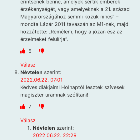
érintsenek benne, amelyek sértik emberek
érzékenységét, vagy amelyeknek a 21. század
Magyarországához semmi közük nincs” –
mondta Lázár 2011 tavaszán az M1-nek, majd
hozzátette: „Remélem, hogy a józan ész az
érzelmeket felülírja”.
5
Válasz
Névtelen
szerint:
2022.06.22. 07:01
Kedves diákjaim! Holnaptól lesztek szívesek
magiszter uramnak szólítani!
7
Válasz
Névtelen
szerint:
2022.06.22. 22:29