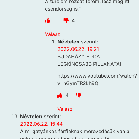
A türelem rózsát terem, lesz még itt
csendőrség is!”
4
Válasz
Névtelen
szerint:
2022.06.22. 19:21
BUDAHÁZY EDDA
LEGKÍNOSABB PILLANATAI
https://www.youtube.com/watch?
v=nGymTR2kh9Q
4
Válasz
Névtelen
szerint:
2022.06.22. 15:44
A mi gatyánkos férfiaknak merevedésük van a
nőknek pedig nedvesedik a bugyi a hír