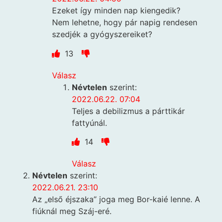
Ezeket így minden nap kiengedik?
Nem lehetne, hogy pár napig rendesen
szedjék a gyógyszereiket?
13
Válasz
Névtelen
szerint:
2022.06.22. 07:04
Teljes a debilizmus a párttikár
fattyúnál.
14
Válasz
Névtelen
szerint:
2022.06.21. 23:10
Az „első éjszaka” joga meg Bor-kaié lenne. A
fiúknál meg Száj-eré.