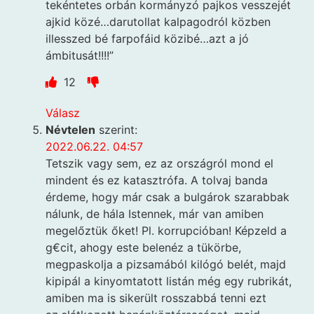
tekéntetes orbán kormányzó pajkos vesszejét
ajkid közé…darutollat kalpagodról közben
illesszed bé farpofáid közibé…azt a jó
ámbitusát!!!!”
12
Válasz
Névtelen
szerint:
2022.06.22. 04:57
Tetszik vagy sem, ez az országról mond el
mindent és ez katasztrófa. A tolvaj banda
érdeme, hogy már csak a bulgárok szarabbak
nálunk, de hála Istennek, már van amiben
megelőztük őket! Pl. korrupcióban! Képzeld a
g€cit, ahogy este belenéz a tükörbe,
megpaskolja a pizsamából kilógó belét, majd
kipipál a kinyomtatott listán még egy rubrikát,
amiben ma is sikerült rosszabbá tenni ezt