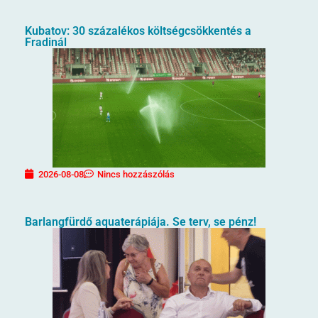
Kubatov: 30 százalékos költségcsökkentés a
Fradinál
2026-08-08
Nincs hozzászólás
Barlangfürdő aquaterápiája. Se terv, se pénz!