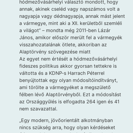
hódmezővásárhelyi választó mondott, hogy
annak, akinek cseléd vagy napszámos volt a
nagyapja vagy dédnagyapja, annak mást jelent
a vármegye, mint aki a XII. kerületből szemléli
a világot” – mondta még 2011-ben Lázár
János, amikor először merült fel a vármegyék
visszahozatalának ötlete, akkoriban az
Alaptörvény szövegezése miatt
Az egyet nem értését a hódmezővásárhelyi
fideszes politikus akkor gyorsan tettekre is
váltotta és a KDNP-s Harrach Péterrel
benyújtottak egy olyan módosítóindítványt,
ami törölte a vármegyéket a megszülető
félben lévő Alaptörvényből. Ezt a módosítást
az Országgyűlés is elfogadta 264 igen és 41
nem szavazattal.
„Egy modern, jövőorientált alkotmányban
nincs szükség arra, hogy olyan kérdéseket