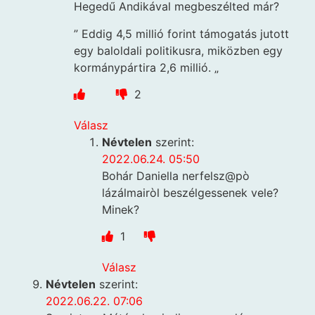
Hegedű Andikával megbeszélted már?
” Eddig 4,5 millió forint támogatás jutott
egy baloldali politikusra, miközben egy
kormánypártira 2,6 millió. „
2
Válasz
Névtelen
szerint:
2022.06.24. 05:50
Bohár Daniella nerfelsz@pò
lázálmairòl beszélgessenek vele?
Minek?
1
Válasz
Névtelen
szerint:
2022.06.22. 07:06