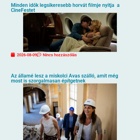
Minden idők legsikeresebb horvát filmje nyitja a
CineFestet
2026-08-09
Nincs hozzászólás
Az államé lesz a miskolci Avas szálló, amit még
most is szorgalmasan építgetnek