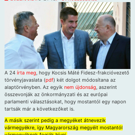
A 24
írta meg
, hogy Kocsis Máté Fidesz-frakcióvezető
törvényjavaslata (
pdf
) két dolgot módosítana az
alaptörvényben. Az egyik
nem újdonság
, aszerint
összevonják az önkormányzati és az európai
parlamenti választásokat, hogy mostantól egy napon
tartsák már a következőket is.
A másik szerint pedig a megyéket átnevezik
vármegyékre, így Magyarország megyéit mostantól
vármegyéknek fogják hívni.