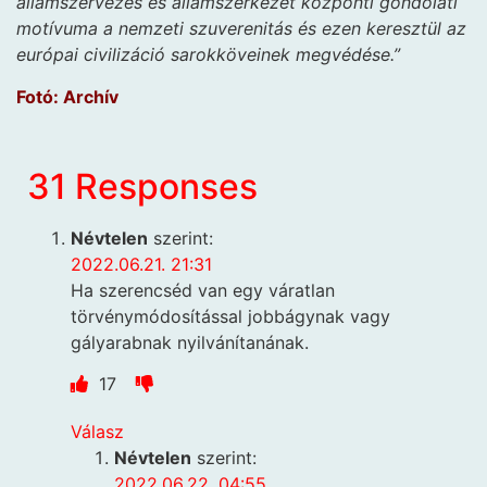
államszervezés és államszerkezet központi gondolati
motívuma a nemzeti szuverenitás és ezen keresztül az
európai civilizáció sarokköveinek megvédése.”
Fotó: Archív
31 Responses
Névtelen
szerint:
2022.06.21. 21:31
Ha szerencséd van egy váratlan
törvénymódosítással jobbágynak vagy
gályarabnak nyilvánítanának.
17
Válasz
Névtelen
szerint:
2022.06.22. 04:55