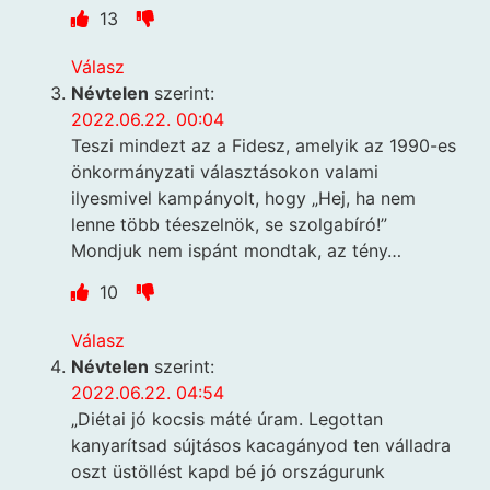
13
Válasz
Névtelen
szerint:
2022.06.22. 00:04
Teszi mindezt az a Fidesz, amelyik az 1990-es
önkormányzati választásokon valami
ilyesmivel kampányolt, hogy „Hej, ha nem
lenne több téeszelnök, se szolgabíró!”
Mondjuk nem ispánt mondtak, az tény…
10
Válasz
Névtelen
szerint:
2022.06.22. 04:54
„Diétai jó kocsis máté úram. Legottan
kanyarítsad sújtásos kacagányod ten válladra
oszt üstöllést kapd bé jó országurunk