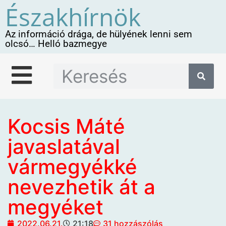
Északhírnök
Az információ drága, de hülyének lenni sem
olcsó… Helló bazmegye
Kocsis Máté
javaslatával
vármegyékké
nevezhetik át a
megyéket
2022.06.21.
21:18
31 hozzászólás