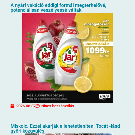
A nyári vakáció eddigi formái megterhelővé,
potenciálisan veszélyessé váltak
2026-08-07
Nincs hozzászólás
Miskolc. Ezzel akarják ellehetetleníteni Tocát -lásd
győri közgyűlés