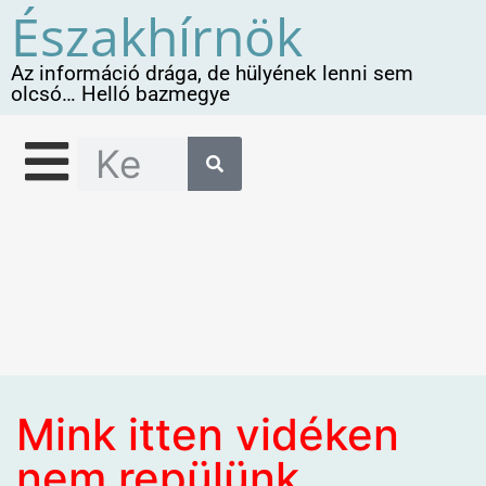
Északhírnök
Az információ drága, de hülyének lenni sem
olcsó… Helló bazmegye
Mink itten vidéken
nem repülünk