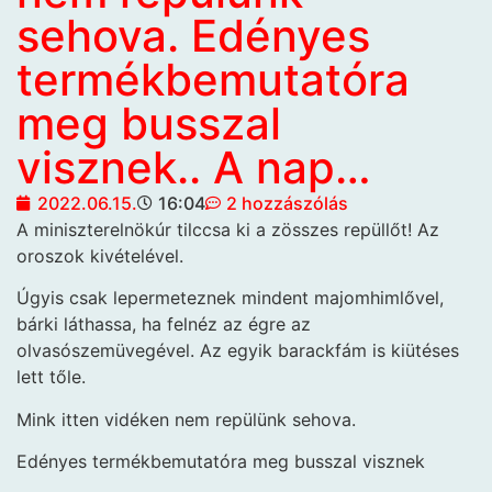
sehova. Edényes
termékbemutatóra
meg busszal
visznek.. A nap…
2022.06.15.
16:04
2 hozzászólás
A miniszterelnökúr tilccsa ki a zösszes repüllőt! Az
oroszok kivételével.
Úgyis csak lepermeteznek mindent majomhimlővel,
bárki láthassa, ha felnéz az égre az
olvasószemüvegével. Az egyik barackfám is kiütéses
lett tőle.
Mink itten vidéken nem repülünk sehova.
Edényes termékbemutatóra meg busszal visznek