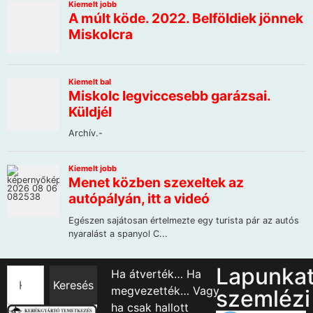
Lapunka
Ha átverték… Ha
Keresés
megvezették… Vagy
szemlézi
ha csak hallott