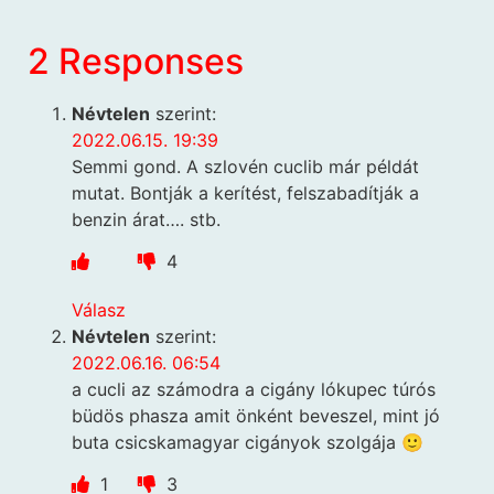
2 Responses
Névtelen
szerint:
2022.06.15. 19:39
Semmi gond. A szlovén cuclib már példát
mutat. Bontják a kerítést, felszabadítják a
benzin árat…. stb.
4
Válasz
Névtelen
szerint:
2022.06.16. 06:54
a cucli az számodra a cigány lókupec túrós
büdös phasza amit önként beveszel, mint jó
buta csicskamagyar cigányok szolgája 🙂
1
3