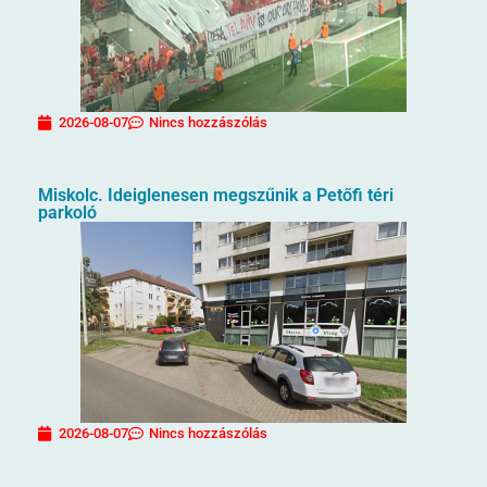
2026-08-07
Nincs hozzászólás
Miskolc. Ideiglenesen megszűnik a Petőfi téri
parkoló
2026-08-07
Nincs hozzászólás