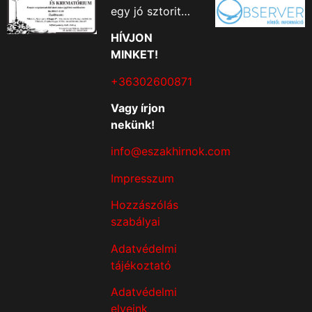
egy jó sztorit…
HÍVJON
MINKET!
+36302600871
Vagy írjon
nekünk!
info@eszakhirnok.com
Impresszum
Hozzászólás
szabályai
Adatvédelmi
tájékoztató
Adatvédelmi
elveink