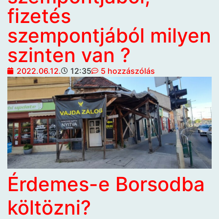
fizetés
szempontjából milyen
szinten van ?
2022.06.12.
12:35
5 hozzászólás
Érdemes-e Borsodba
költözni?