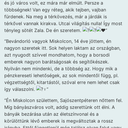
és jó város volt, ez mára már elmúlt. Persze a
többségnek! Van egy réteg, akik tejben, vajban
fürdenek. Na meg a térkövezés, már a járdák is
térkővel vannak kirakva. Utcai világítás nulla! Így most
tényleg sötét Zala. De én szeretem.
“
“Bevándorló vagyok Miskolcon, 14 éve jöttem, én
nagyon szeretek itt. Sok helyen laktam az országban,
azt nyugodt szívvel mondhatom, hogy a borsodi
emberek nagyon barátságosak és segítőkészek.
Nyilván nem mindenki, de a többség az. Hogy mik a
pénzkereseti lehetőségek, az sok mindentől függ, pl.
végzettségtől, kitartástól, szóval erre nem lehet csak
így válaszolni.
“
“Én Miskolcon születtem, Sajószentpéteren nőttem fel.
Míg bányàszváros volt, addig szerettünk ott élni. A
bányák bezárása után az életszínvonal és a
körülöttünk lévő emberek is megváltoztak a rossz
irányba. Ettől függetlenül még találsz olyan falut vagy