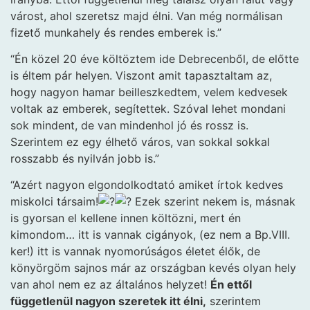
várost, ahol szeretsz majd élni. Van még normálisan
fizető munkahely és rendes emberek is.”
“Én közel 20 éve költöztem ide Debrecenből, de előtte
is éltem pár helyen. Viszont amit tapasztaltam az,
hogy nagyon hamar beilleszkedtem, velem kedvesek
voltak az emberek, segítettek. Szóval lehet mondani
sok mindent, de van mindenhol jó és rossz is.
Szerintem ez egy élhető város, van sokkal sokkal
rosszabb és nyilván jobb is.”
“Azért nagyon elgondolkodtató amiket írtok kedves
miskolci társaim!
Ezek szerint nekem is, másnak
is gyorsan el kellene innen költözni, mert én
kimondom… itt is vannak cigányok, (ez nem a Bp.VIII.
ker!) itt is vannak nyomorúságos életet élők, de
könyörgöm sajnos már az országban kevés olyan hely
van ahol nem ez az általános helyzet!
Én ettől
függetlenül nagyon szeretek itt élni,
szerintem