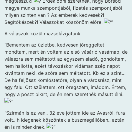
megtesszük!
Érdeklődni szeretnék, hogy Borsod
megye munka szempontjából, fizetés szempontjából
milyen szinten van ? Az emberek kedvesek?!
Segítőkészek?! Válaszokat köszönöm előre!
“
A válaszok közül mazsolázgatunk.
“Bementem az üzletbe, kedvesen jóreggeltet
mondtam, mert én voltam az első vásárló vasárnap, de
válaszra sem méltatott az egyszem eladó, gondoltam,
nem hallotta, ezért távozáskor vidáman szép napot
kívántam neki, de szóra sem méltatott. Kb ez a szint…
De ha feljössz Komlóstetőre, olyan a városrész, mint
egy falu. Ott születtem, ott öregszem, imádom. Értem,
hogy a poszt pikírt, de én nem szeretnék másutt élni.
“
“Szirmán is ez van.. 32 éve jöttem ide az Avasról, fura
volt.. h idegenek köszöntek a buszmegállóban.. aztán
én is mindenkinek..
“