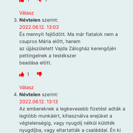
Válasz
Névtelen
szerint:
2022.06.12. 13:03
És mennyit fejlődött. Ma már fiatalok nem a
csupros Mária előtt, hanem
az újjászületett Vajda Zálogház kerengőjén
pettingelnek a testékszer
beadása elött.
1
Válasz
Névtelen
szerint:
2022.06.12. 13:13
Az embereknek a legkevesebb fizetést adták a
legtöbb munkáért, kihasználva erejüket a
végtelenségig, vagy nyugdíj nélkül küldték
nyugdíjba, vagy eltartatták a családdal. Én ki