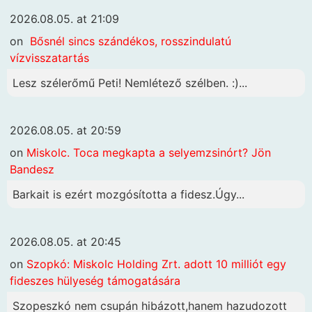
2026.08.05. at 21:09
on
Bősnél sincs szándékos, rosszindulatú
vízvisszatartás
Lesz szélerőmű Peti! Nemlétező szélben. :)...
2026.08.05. at 20:59
on
Miskolc. Toca megkapta a selyemzsinórt? Jön
Bandesz
Barkait is ezért mozgósította a fidesz.Úgy...
2026.08.05. at 20:45
on
Szopkó: Miskolc Holding Zrt. adott 10 milliót egy
fideszes hülyeség támogatására
Szopeszkó nem csupán hibázott,hanem hazudozott