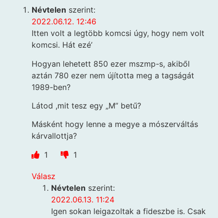
Névtelen
szerint:
2022.06.12. 12:46
Itten volt a legtöbb komcsi úgy, hogy nem volt
komcsi. Hát ezé’
Hogyan lehetett 850 ezer mszmp-s, akiből
aztán 780 ezer nem újította meg a tagságát
1989-ben?
Látod ,mit tesz egy „M” betű?
Másként hogy lenne a megye a mószerváltás
kárvallottja?
1
1
Válasz
Névtelen
szerint:
2022.06.13. 11:24
Igen sokan leigazoltak a fideszbe is. Csak