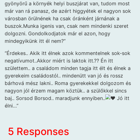
gyönyörű a környék helyi buszjárat van, tudom most
már van rá panasz, de azért higgyétek el nagyon sok
városban örülnének ha csak óránként járnának a
buszok.Munka igenis van, csak nem mindenki szeret
dolgozni. Gondolkodjatok már el azon, hogy
mindegyikünk itt él nem?”
“Érdekes.. Akik itt élnek azok kommentelnek sok-sok
negatívumot..Akkor miért is laktok itt.?? Én itt
születtem.. a családom minden tagja itt élt és élnek a
gyerekeim családostól.. mindenütt van jó és rossz
bárhová mész lakni.. Roma gyerekekkel dolgozom és
nagyon jól érzem magam köztük.. a szülőkkel sincs
baj.. Sorsod Borsod.. maradjunk ennyiben..
Jó itt
élni…”
5 Responses