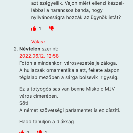
azt szégyellik. Vajon miért ellenzi kézzel-
lábbal a narancsos banda, hogy
nyilvánosságra hozzák az ügynöklistát?
1
Válasz
Névtelen
szerint:
2022.06.12. 12:58
Fotón a mindenkori városvezetés jelzáloga.
A hullazsák ornamentika alatt, fekete alapon
téglalap mezőben a sárga bolsevik irigység.
Ez a totyogós sas van benne Miskolc MJV
város címerében.
Sőt!
A német szövetségi parlamentet is ez dísziti.
Hadd tanuljon a diákság
1
1