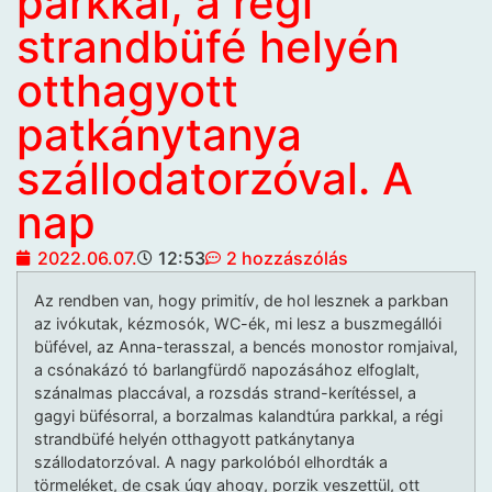
parkkal, a régi
strandbüfé helyén
otthagyott
patkánytanya
szállodatorzóval. A
nap
2022.06.07.
12:53
2 hozzászólás
Az rendben van, hogy primitív, de hol lesznek a parkban
az ivókutak, kézmosók, WC-ék, mi lesz a buszmegállói
büfével, az Anna-terasszal, a bencés monostor romjaival,
a csónakázó tó barlangfürdő napozásához elfoglalt,
szánalmas placcával, a rozsdás strand-kerítéssel, a
gagyi büfésorral, a borzalmas kalandtúra parkkal, a régi
strandbüfé helyén otthagyott patkánytanya
szállodatorzóval. A nagy parkolóból elhordták a
törmeléket, de csak úgy ahogy, porzik veszettül, ott