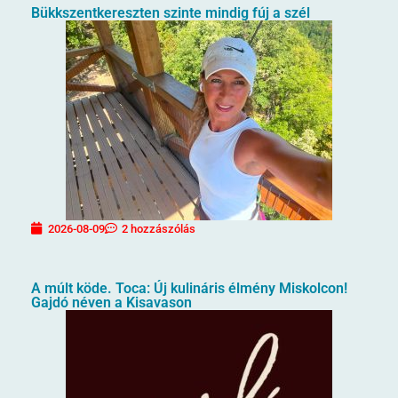
Bükkszentkereszten szinte mindig fúj a szél
2026-08-09
2 hozzászólás
A múlt köde. Toca: Új kulináris élmény Miskolcon!
Gajdó néven a Kisavason