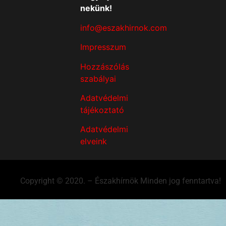
nekünk!
info@eszakhirnok.com
Impresszum
Hozzászólás
szabályai
Adatvédelmi
tájékoztató
Adatvédelmi
elveink
Copyright © 2020. – Északhírnök Minden jog fenntartva!