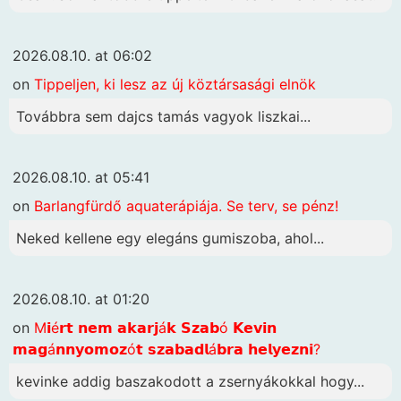
2026.08.10. at 06:02
on
Tippeljen, ki lesz az új köztársasági elnök
Továbbra sem dajcs tamás vagyok liszkai...
2026.08.10. at 05:41
on
Barlangfürdő aquaterápiája. Se terv, se pénz!
Neked kellene egy elegáns gumiszoba, ahol...
2026.08.10. at 01:20
on
M𝗶é𝗿𝘁 𝗻𝗲𝗺 𝗮𝗸𝗮𝗿𝗷á𝗸 𝗦𝘇𝗮𝗯ó 𝗞𝗲𝘃𝗶𝗻
𝗺𝗮𝗴á𝗻𝗻𝘆𝗼𝗺𝗼𝘇ó𝘁 𝘀𝘇𝗮𝗯𝗮𝗱𝗹á𝗯𝗿𝗮 𝗵𝗲𝗹𝘆𝗲𝘇𝗻𝗶?
kevinke addig baszakodott a zsernyákokkal hogy...