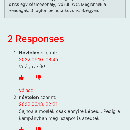
sincs egy kézmosóhely, ivókút, WC. Megjönnek a
vendégek. S rögtön bemutatkozunk. Szégyen.
2 Responses
Névtelen
szerint:
2022.06.10. 08:45
Virágozzék!
Válasz
névtelen
szerint:
2022.06.13. 22:21
Sajnos a moslék csak ennyire képes… Pedig a
kampányban meg iszapot is szedtek.