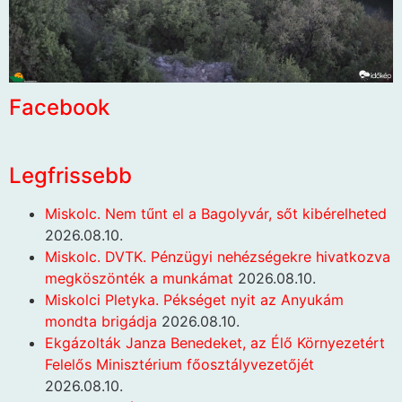
Facebook
Legfrissebb
Miskolc. Nem tűnt el a Bagolyvár, sőt kibérelheted
2026.08.10.
Miskolc. DVTK. Pénzügyi nehézségekre hivatkozva
megköszönték a munkámat
2026.08.10.
Miskolci Pletyka. Pékséget nyit az Anyukám
mondta brigádja
2026.08.10.
Ekgázolták Janza Benedeket, az Élő Környezetért
Felelős Minisztérium főosztályvezetőjét
2026.08.10.