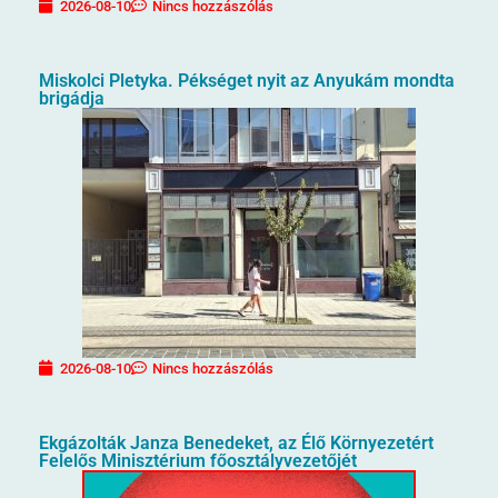
2026-08-10
Nincs hozzászólás
Miskolci Pletyka. Pékséget nyit az Anyukám mondta
brigádja
2026-08-10
Nincs hozzászólás
Ekgázolták Janza Benedeket, az Élő Környezetért
Felelős Minisztérium főosztályvezetőjét