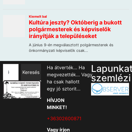
Lapunka
Ha átverték… Ha
Keresés
megvezették… Vagy
szemlézi
ha csak hallott
egy jó sztorit…
HÍVJON
MINKET!
+36302600871
Vagy írjon