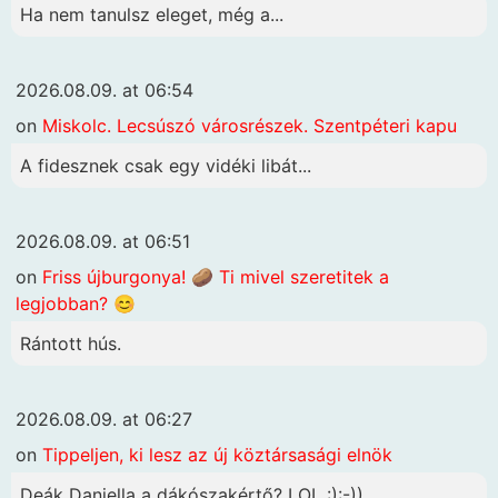
Ha nem tanulsz eleget, még a...
2026.08.09. at 06:54
on
Miskolc. Lecsúszó városrészek. Szentpéteri kapu
A fidesznek csak egy vidéki libát...
2026.08.09. at 06:51
on
Friss újburgonya! 🥔 Ti mivel szeretitek a
legjobban? 😊
Rántott hús.
2026.08.09. at 06:27
on
Tippeljen, ki lesz az új köztársasági elnök
Deák Daniella a dákószakértő? LOL :):-))...