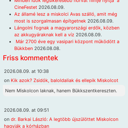
Minden idők legsikeresebb horvát filmje nyitja a
CineFestet
2026.08.09.
Az államé lesz a miskolci Avas szálló, amit még
most is szorgalmasan építgetnek
2026.08.09.
Lángolni fognak a magyarországi erdők, közben
az akkugyáraknak kell a víz
2026.08.09.
Már 2700 éve egy vasipari központ működött a
Bükkben
2026.08.08.
Friss kommentek
2026.08.09. at 10:38
on
Kik azok? Zsidók, baloldaliak és ellepik Miskolcot
Nem Miskolcon laknak, hanem Bükkszentkereszten.
2026.08.09. at 09:51
on
dr. Barkai László: A legtöbb újszülöttet Miskolcon
hagyják a kórházban