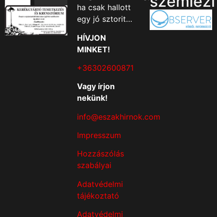
szemlézi
ha csak hallott
egy jó sztorit…
HÍVJON
MINKET!
+36302600871
Vagy írjon
nekünk!
info@eszakhirnok.com
Impresszum
Hozzászólás
szabályai
Adatvédelmi
tájékoztató
Adatvédelmi