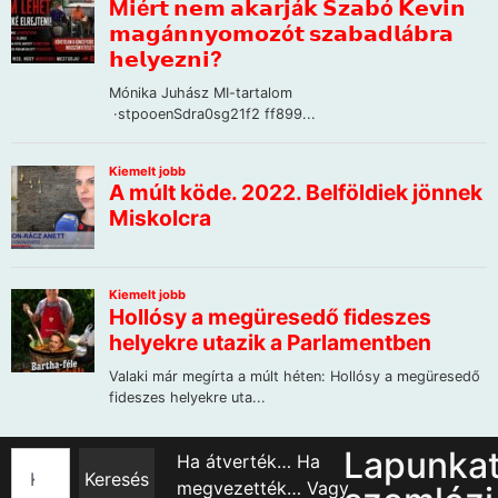
Lapunka
Ha átverték… Ha
Keresés
megvezették… Vagy