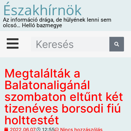
Északhírnök
Az információ drága, de hülyének lenni sem
olcsó… Helló bazmegye
Megtalálták a
Balatonaligánál
szombaton eltűnt két
tizenéves borsodi fiú
holttestét
2022.06.07.
12:55
Nincs hozzászólás