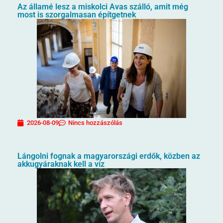
Az államé lesz a miskolci Avas szálló, amit még
most is szorgalmasan építgetnek
2026-08-09
Nincs hozzászólás
Lángolni fognak a magyarországi erdők, közben az
akkugyáraknak kell a víz