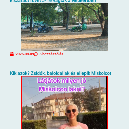
kiszáradt füvet 5- re vágták a Népkertben
2026-08-09
5 hozzászólás
Kik azok? Zsidók, baloldaliak és ellepik Miskolcot