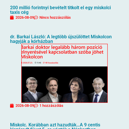
200 millió forintnyi bevételt titkolt el egy miskolci
taxis cég
2026-08-09
Nincs hozzászólás
dr. Barkai László: A legtöbb újszülöttet Miskolcon
hagyják a kórházban
2026-08-09
1 hozzászólás
Miskolc. Korábban azt hazudták…A 9 centis