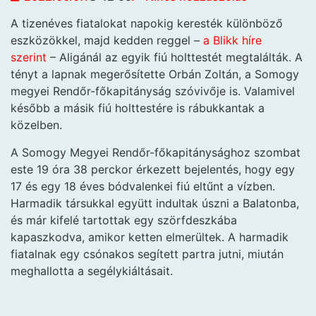
A tizenéves fiatalokat napokig keresték különböző
eszközökkel, majd kedden reggel –
a Blikk híre
szerint
– Aligánál az egyik fiú holttestét megtalálták. A
tényt a lapnak megerősítette Orbán Zoltán, a Somogy
megyei Rendőr-főkapitányság szóvivője is. Valamivel
később a másik fiú holttestére is rábukkantak a
közelben.
A Somogy Megyei Rendőr-főkapitánysághoz szombat
este 19 óra 38 perckor érkezett bejelentés, hogy egy
17 és egy 18 éves bódvalenkei fiú eltűnt a vízben.
Harmadik társukkal együtt indultak úszni a Balatonba,
és már kifelé tartottak egy szörfdeszkába
kapaszkodva, amikor ketten elmerültek. A harmadik
fiatalnak egy csónakos segített partra jutni, miután
meghallotta a segélykiáltásait.