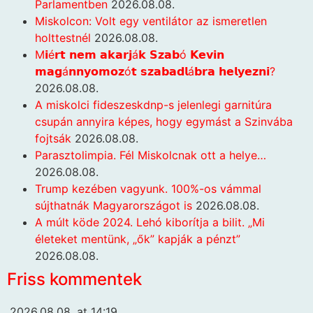
Parlamentben
2026.08.08.
Miskolcon: Volt egy ventilátor az ismeretlen
holttestnél
2026.08.08.
M𝗶é𝗿𝘁 𝗻𝗲𝗺 𝗮𝗸𝗮𝗿𝗷á𝗸 𝗦𝘇𝗮𝗯ó 𝗞𝗲𝘃𝗶𝗻
𝗺𝗮𝗴á𝗻𝗻𝘆𝗼𝗺𝗼𝘇ó𝘁 𝘀𝘇𝗮𝗯𝗮𝗱𝗹á𝗯𝗿𝗮 𝗵𝗲𝗹𝘆𝗲𝘇𝗻𝗶?
2026.08.08.
A miskolci fideszeskdnp-s jelenlegi garnitúra
csupán annyira képes, hogy egymást a Szinvába
fojtsák
2026.08.08.
Parasztolimpia. Fél Miskolcnak ott a helye…
2026.08.08.
Trump kezében vagyunk. 100%-os vámmal
sújthatnák Magyarországot is
2026.08.08.
A múlt köde 2024. Lehó kiborítja a bilit. „Mi
életeket mentünk, „ők” kapják a pénzt”
2026.08.08.
Friss kommentek
2026.08.08. at 14:19