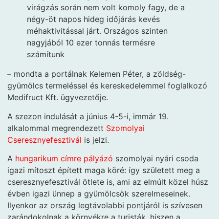
virágzás során nem volt komoly fagy, de a
négy-öt napos hideg időjárás kevés
méhaktivitással járt. Országos szinten
nagyjából 10 ezer tonnás termésre
számítunk
– mondta a portálnak Kelemen Péter, a zöldség-
gyümölcs termeléssel és kereskedelemmel foglalkozó
Medifruct Kft. ügyvezetője.
A szezon indulását a június 4-5-i, immár 19.
alkalommal megrendezett
Szomolyai
Cseresznyefesztivál
is jelzi.
A
hungarikum címre pályázó
szomolyai nyári csoda
igazi mítoszt épített maga köré: így született meg a
cseresznyefesztivál ötlete is, ami az elmúlt közel húsz
évben igazi ünnep a gyümölcsök szerelmeseinek.
Ilyenkor az ország legtávolabbi pontjáról is szívesen
zarándokolnak a környékre a turisták, hiszen a