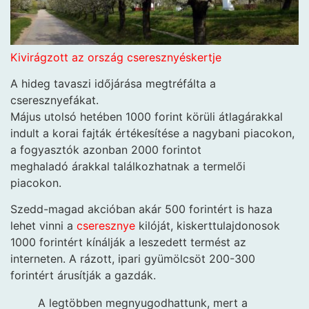
Kivirágzott az ország cseresznyéskertje
A hideg tavaszi időjárása megtréfálta a
cseresznyefákat.
Május utolsó hetében 1000 forint körüli átlagárakkal
indult a korai fajták értékesítése a nagybani piacokon,
a fogyasztók azonban 2000 forintot
meghaladó árakkal találkozhatnak a termelői
piacokon.
Szedd-magad akcióban akár 500 forintért is haza
lehet vinni a
cseresznye
kilóját, kiskerttulajdonosok
1000 forintért kínálják a leszedett termést az
interneten. A rázott, ipari gyümölcsöt 200-300
forintért árusítják a gazdák.
A legtöbben megnyugodhattunk, mert a