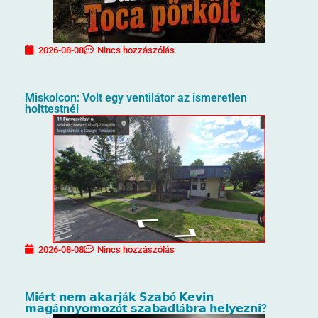
2026-08-08
Nincs hozzászólás
Miskolcon: Volt egy ventilátor az ismeretlen
holttestnél
2026-08-08
Nincs hozzászólás
M𝗶é𝗿𝘁 𝗻𝗲𝗺 𝗮𝗸𝗮𝗿𝗷á𝗸 𝗦𝘇𝗮𝗯ó 𝗞𝗲𝘃𝗶𝗻
𝗺𝗮𝗴á𝗻𝗻𝘆𝗼𝗺𝗼𝘇ó𝘁 𝘀𝘇𝗮𝗯𝗮𝗱𝗹á𝗯𝗿𝗮 𝗵𝗲𝗹𝘆𝗲𝘇𝗻𝗶?