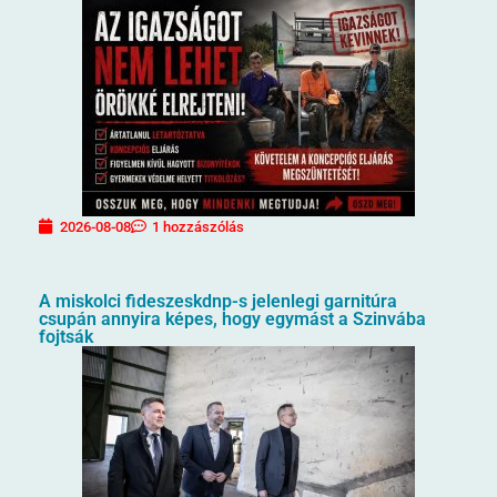
2026-08-08
1 hozzászólás
A miskolci fideszeskdnp-s jelenlegi garnitúra
csupán annyira képes, hogy egymást a Szinvába
fojtsák