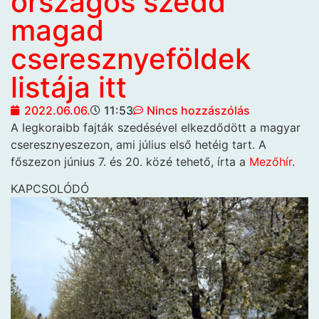
országos szedd
magad
cseresznyeföldek
listája itt
2022.06.06.
11:53
Nincs hozzászólás
A legkoraibb fajták szedésével elkezdődött a magyar
cseresznyeszezon, ami július első hetéig tart. A
főszezon június 7. és 20. közé tehető, írta a
Mezőhír
.
KAPCSOLÓDÓ