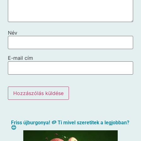
Név
E-mail cím
Friss újburgonya! 🥔 Ti mivel szeretitek a legjobban?
😊