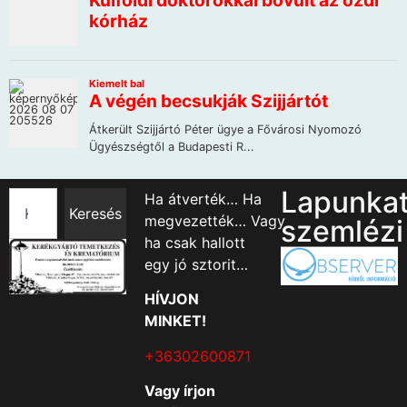
Lapunka
Ha átverték… Ha
Keresés
megvezették… Vagy
szemlézi
ha csak hallott
egy jó sztorit…
HÍVJON
MINKET!
+36302600871
Vagy írjon