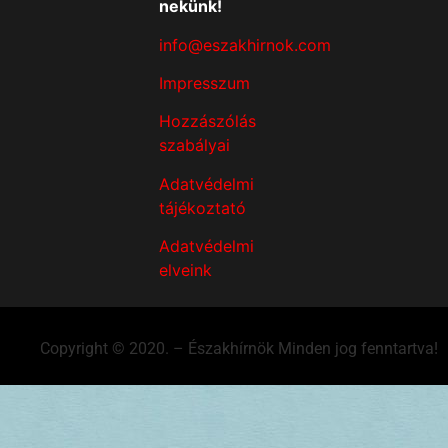
nekünk!
info@eszakhirnok.com
Impresszum
Hozzászólás
szabályai
Adatvédelmi
tájékoztató
Adatvédelmi
elveink
Copyright © 2020. – Északhírnök Minden jog fenntartva!