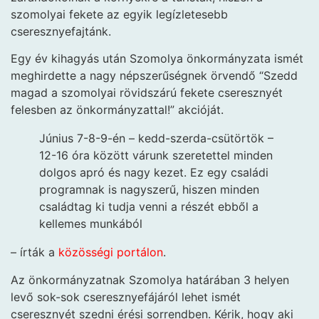
szomolyai fekete az egyik legízletesebb
cseresznyefajtánk.
Egy év kihagyás után Szomolya önkormányzata ismét
meghirdette a nagy népszerűségnek örvendő “Szedd
magad a szomolyai rövidszárú fekete cseresznyét
felesben az önkormányzattal!” akcióját.
Június 7-8-9-én – kedd-szerda-csütörtök –
12-16 óra között várunk szeretettel minden
dolgos apró és nagy kezet. Ez egy családi
programnak is nagyszerű, hiszen minden
családtag ki tudja venni a részét ebből a
kellemes munkából
– írták a
közösségi portálon
.
Az önkormányzatnak Szomolya határában 3 helyen
levő sok-sok cseresznyefájáról lehet ismét
cseresznyét szedni érési sorrendben. Kérik, hogy aki