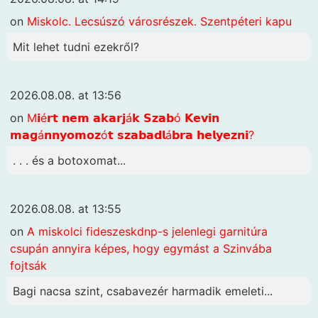
on
Miskolc. Lecsúszó városrészek. Szentpéteri kapu
Mit lehet tudni ezekről?
2026.08.08. at 13:56
on
M𝗶é𝗿𝘁 𝗻𝗲𝗺 𝗮𝗸𝗮𝗿𝗷á𝗸 𝗦𝘇𝗮𝗯ó 𝗞𝗲𝘃𝗶𝗻
𝗺𝗮𝗴á𝗻𝗻𝘆𝗼𝗺𝗼𝘇ó𝘁 𝘀𝘇𝗮𝗯𝗮𝗱𝗹á𝗯𝗿𝗮 𝗵𝗲𝗹𝘆𝗲𝘇𝗻𝗶?
. . . és a botoxomat...
2026.08.08. at 13:55
on
A miskolci fideszeskdnp-s jelenlegi garnitúra
csupán annyira képes, hogy egymást a Szinvába
fojtsák
Bagi nacsa szint, csabavezér harmadik emeleti...