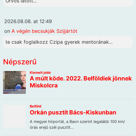
Orvos látott...
2026.08.08. at 12:49
on
A végén becsukják Szijjártót
te csak foglalkozz Czipa gyerek mentorának...
Népszerű