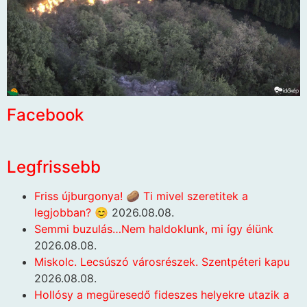
Facebook
Legfrissebb
Friss újburgonya! 🥔 Ti mivel szeretitek a
legjobban? 😊
2026.08.08.
Semmi buzulás…Nem haldoklunk, mi így élünk
2026.08.08.
Miskolc. Lecsúszó városrészek. Szentpéteri kapu
2026.08.08.
Hollósy a megüresedő fideszes helyekre utazik a