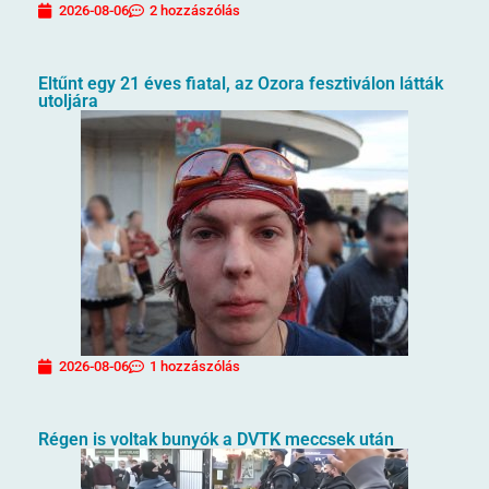
2026-08-06
2 hozzászólás
Eltűnt egy 21 éves fiatal, az Ozora fesztiválon látták
utoljára
2026-08-06
1 hozzászólás
Régen is voltak bunyók a DVTK meccsek után