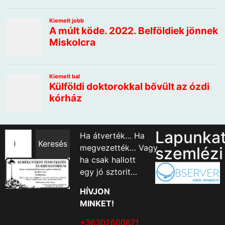
Lapunka
Ha átverték… Ha
Keresés
megvezették… Vagy
szemlézi
ha csak hallott
egy jó sztorit…
HÍVJON
MINKET!
+36302600871