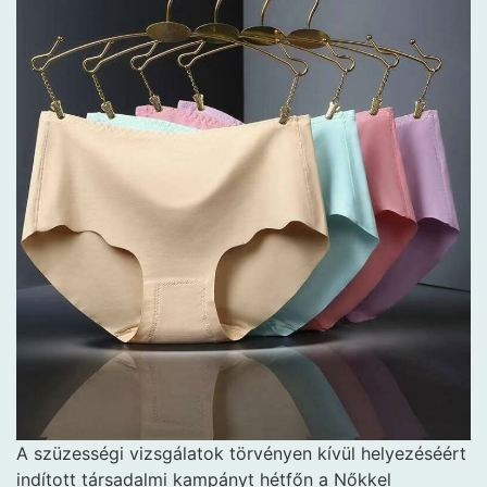
A szüzességi vizsgálatok törvényen kívül helyezéséért
indított társadalmi kampányt hétfőn a Nőkkel