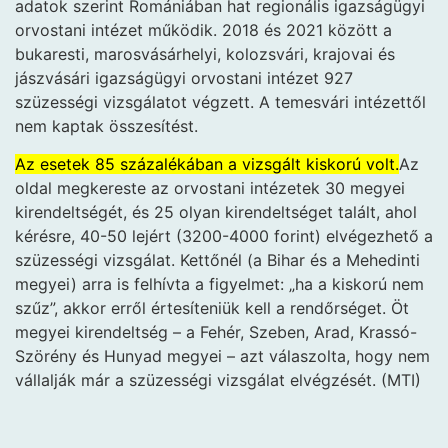
adatok szerint Romániában hat regionális igazságügyi
orvostani intézet működik. 2018 és 2021 között a
bukaresti, marosvásárhelyi, kolozsvári, krajovai és
jászvásári igazságügyi orvostani intézet 927
szüzességi vizsgálatot végzett. A temesvári intézettől
nem kaptak összesítést.
Az esetek 85 százalékában a vizsgált kiskorú volt.
Az
oldal megkereste az orvostani intézetek 30 megyei
kirendeltségét, és 25 olyan kirendeltséget talált, ahol
kérésre, 40-50 lejért (3200-4000 forint) elvégezhető a
szüzességi vizsgálat. Kettőnél (a Bihar és a Mehedinti
megyei) arra is felhívta a figyelmet: „ha a kiskorú nem
szűz”, akkor erről értesíteniük kell a rendőrséget. Öt
megyei kirendeltség – a Fehér, Szeben, Arad, Krassó-
Szörény és Hunyad megyei – azt válaszolta, hogy nem
vállalják már a szüzességi vizsgálat elvégzését. (MTI)