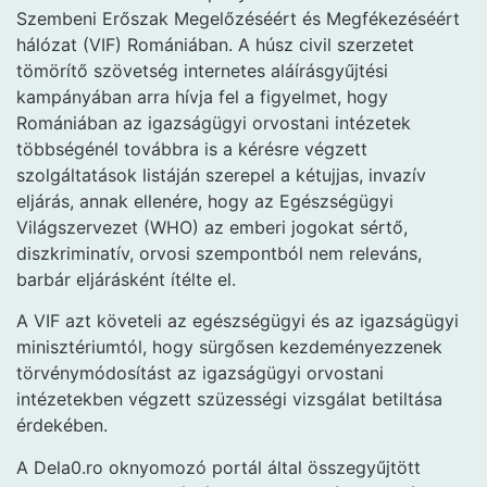
Szembeni Erőszak Megelőzéséért és Megfékezéséért
hálózat (VIF) Romániában. A húsz civil szerzetet
tömörítő szövetség internetes aláírásgyűjtési
kampányában arra hívja fel a figyelmet, hogy
Romániában az igazságügyi orvostani intézetek
többségénél továbbra is a kérésre végzett
szolgáltatások listáján szerepel a kétujjas, invazív
eljárás, annak ellenére, hogy az Egészségügyi
Világszervezet (WHO) az emberi jogokat sértő,
diszkriminatív, orvosi szempontból nem releváns,
barbár eljárásként ítélte el.
A VIF azt követeli az egészségügyi és az igazságügyi
minisztériumtól, hogy sürgősen kezdeményezzenek
törvénymódosítást az igazságügyi orvostani
intézetekben végzett szüzességi vizsgálat betiltása
érdekében.
A Dela0.ro oknyomozó portál által összegyűjtött