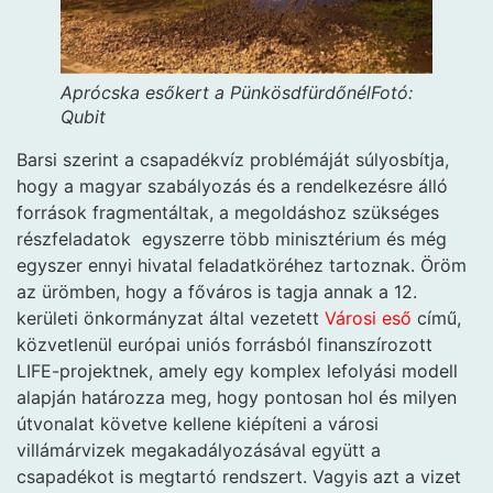
Aprócska esőkert a Pünkösdfürdőnél
Fotó:
Qubit
Barsi szerint a csapadékvíz problémáját súlyosbítja,
hogy a magyar szabályozás és a rendelkezésre álló
források fragmentáltak, a megoldáshoz szükséges
részfeladatok egyszerre több minisztérium és még
egyszer ennyi hivatal feladatköréhez tartoznak. Öröm
az ürömben, hogy a főváros is tagja annak a 12.
kerületi önkormányzat által vezetett
Városi eső
című,
közvetlenül európai uniós forrásból finanszírozott
LIFE-projektnek, amely egy komplex lefolyási modell
alapján határozza meg, hogy pontosan hol és milyen
útvonalat követve kellene kiépíteni a városi
villámárvizek megakadályozásával együtt a
csapadékot is megtartó rendszert. Vagyis azt a vizet