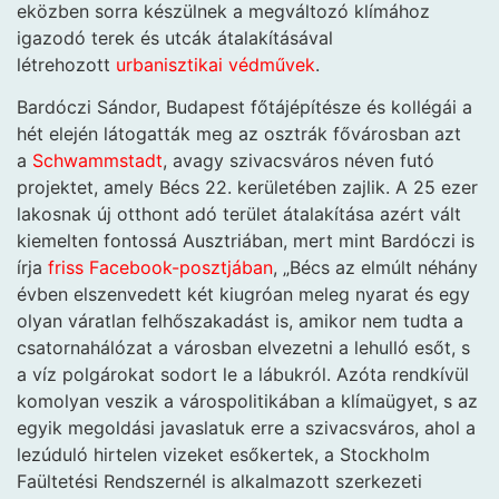
eközben sorra készülnek a megváltozó klímához
igazodó terek és utcák átalakításával
létrehozott
urbanisztikai védművek
.
Bardóczi Sándor, Budapest főtájépítésze és kollégái a
hét elején látogatták meg az osztrák fővárosban azt
a
Schwammstadt
, avagy szivacsváros néven futó
projektet, amely Bécs 22. kerületében zajlik. A 25 ezer
lakosnak új otthont adó terület átalakítása azért vált
kiemelten fontossá Ausztriában, mert mint Bardóczi is
írja
friss Facebook-posztjában
, „Bécs az elmúlt néhány
évben elszenvedett két kiugróan meleg nyarat és egy
olyan váratlan felhőszakadást is, amikor nem tudta a
csatornahálózat a városban elvezetni a lehulló esőt, s
a víz polgárokat sodort le a lábukról. Azóta rendkívül
komolyan veszik a várospolitikában a klímaügyet, s az
egyik megoldási javaslatuk erre a szivacsváros, ahol a
lezúduló hirtelen vizeket esőkertek, a Stockholm
Faültetési Rendszernél is alkalmazott szerkezeti