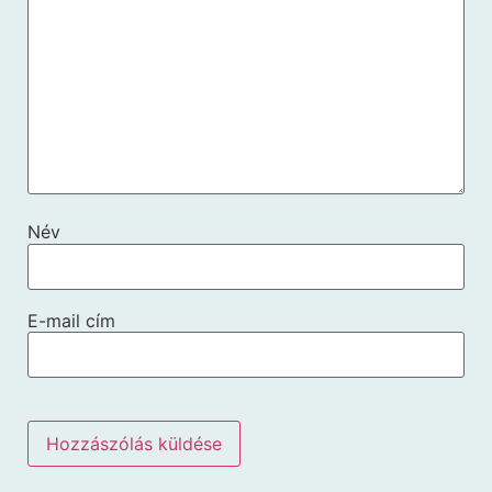
Név
E-mail cím