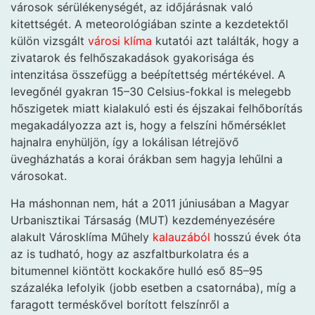
városok sérülékenységét, az időjárásnak való
kitettségét. A meteorológiában szinte a kezdetektől
külön vizsgált
városi klíma
kutatói azt találták, hogy a
zivatarok és felhőszakadások gyakorisága és
intenzitása összefügg a beépítettség mértékével. A
levegőnél gyakran 15–30 Celsius-fokkal is melegebb
hőszigetek miatt kialakuló esti és éjszakai felhőborítás
megakadályozza azt is, hogy a felszíni hőmérséklet
hajnalra enyhüljön, így a lokálisan létrejövő
üvegházhatás a korai órákban sem hagyja lehűlni a
városokat.
Ha máshonnan nem, hát a 2011 júniusában a Magyar
Urbanisztikai Társaság (MUT) kezdeményezésére
alakult Városklíma Műhely
kalauzából
hosszú évek óta
az is tudható, hogy az aszfaltburkolatra és a
bitumennel kiöntött kockakőre hulló eső 85–95
százaléka lefolyik (jobb esetben a csatornába), míg a
faragott terméskővel borított felszínről a