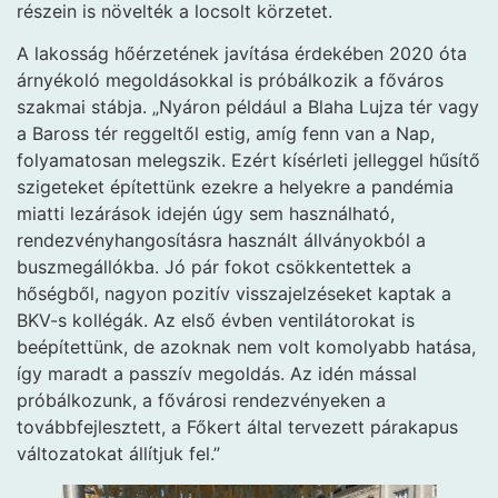
részein is növelték a locsolt körzetet.
A lakosság hőérzetének javítása érdekében 2020 óta
árnyékoló megoldásokkal is próbálkozik a főváros
szakmai stábja. „Nyáron például a Blaha Lujza tér vagy
a Baross tér reggeltől estig, amíg fenn van a Nap,
folyamatosan melegszik. Ezért kísérleti jelleggel hűsítő
szigeteket építettünk ezekre a helyekre a pandémia
miatti lezárások idején úgy sem használható,
rendezvényhangosításra használt állványokból a
buszmegállókba. Jó pár fokot csökkentettek a
hőségből, nagyon pozitív visszajelzéseket kaptak a
BKV-s kollégák. Az első évben ventilátorokat is
beépítettünk, de azoknak nem volt komolyabb hatása,
így maradt a passzív megoldás. Az idén mással
próbálkozunk, a fővárosi rendezvényeken a
továbbfejlesztett, a Főkert által tervezett párakapus
változatokat állítjuk fel.”