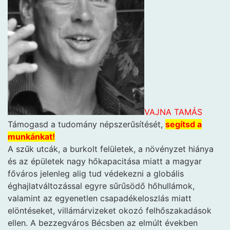
VAJNA TAMÁS
Támogasd a tudomány népszerűsítését,
segítsd a
munkánkat!
A szűk utcák, a burkolt felületek, a növényzet hiánya
és az épületek nagy hőkapacitása miatt a magyar
főváros jelenleg alig tud védekezni a globális
éghajlatváltozással egyre sűrűsödő hőhullámok,
valamint az egyenetlen csapadékeloszlás miatt
elöntéseket, villámárvizeket okozó felhőszakadások
ellen. A bezzegváros Bécsben az elmúlt években