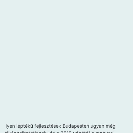
Ilyen léptékű fejlesztések Budapesten ugyan még
elképzelhetetlenek, de a 2019 végétől a magyar