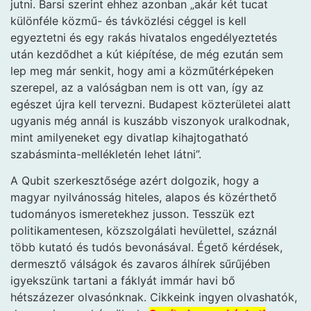
jutni. Barsi szerint ehhez azonban „akár két tucat
különféle közmű- és távközlési céggel is kell
egyeztetni és egy rakás hivatalos engedélyeztetés
után kezdődhet a kút kiépítése, de még ezután sem
lep meg már senkit, hogy ami a közműtérképeken
szerepel, az a valóságban nem is ott van, így az
egészet újra kell tervezni. Budapest közterületei alatt
ugyanis még annál is kuszább viszonyok uralkodnak,
mint amilyeneket egy divatlap kihajtogatható
szabásminta-mellékletén lehet látni”.
A Qubit szerkesztősége azért dolgozik, hogy a
magyar nyilvánosság hiteles, alapos és közérthető
tudományos ismeretekhez jusson. Tesszük ezt
politikamentesen, közszolgálati hevülettel, száznál
több kutató és tudós bevonásával. Égető kérdések,
dermesztő válságok és zavaros álhírek sűrűjében
igyekszünk tartani a fáklyát immár havi bő
hétszázezer olvasónknak. Cikkeink ingyen olvashatók,