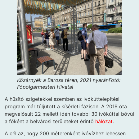
Közárnyék a Baross téren, 2021 nyarán
Fotó:
Főpolgármesteri Hivatal
A hűsítő szigetekkel szemben az ivókúttelepítési
program már túljutott a kísérleti fázison. A 2019 óta
megvalósult 22 mellett idén további 30 ivókúttal bővül
a főként a belvárosi területeket érintő
hálózat
.
A cél az, hogy 200 méterenként ivóvízhez lehessen