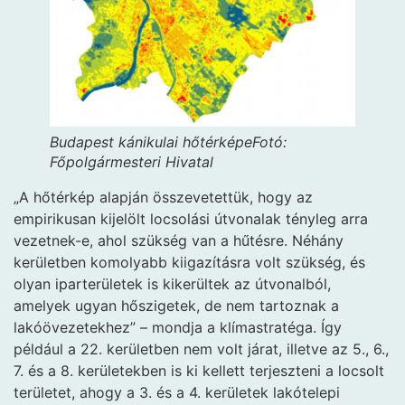
Budapest kánikulai hőtérképe
Fotó:
Főpolgármesteri Hivatal
„A hőtérkép alapján összevetettük, hogy az
empirikusan kijelölt locsolási útvonalak tényleg arra
vezetnek-e, ahol szükség van a hűtésre. Néhány
kerületben komolyabb kiigazításra volt szükség, és
olyan iparterületek is kikerültek az útvonalból,
amelyek ugyan hőszigetek, de nem tartoznak a
lakóövezetekhez” – mondja a klímastratéga. Így
például a 22. kerületben nem volt járat, illetve az 5., 6.,
7. és a 8. kerületekben is ki kellett terjeszteni a locsolt
területet, ahogy a 3. és a 4. kerületek lakótelepi