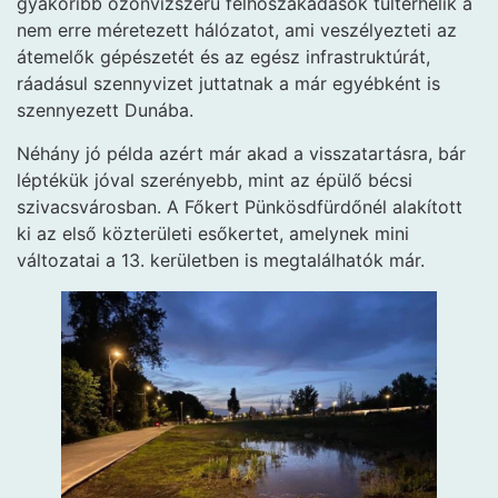
gyakoribb özönvízszerű felhőszakadások túlterhelik a
nem erre méretezett hálózatot, ami veszélyezteti az
átemelők gépészetét és az egész infrastruktúrát,
ráadásul szennyvizet juttatnak a már egyébként is
szennyezett Dunába.
Néhány jó példa azért már akad a visszatartásra, bár
léptékük jóval szerényebb, mint az épülő bécsi
szivacsvárosban. A Főkert Pünkösdfürdőnél alakított
ki az első közterületi esőkertet, amelynek mini
változatai a 13. kerületben is megtalálhatók már.