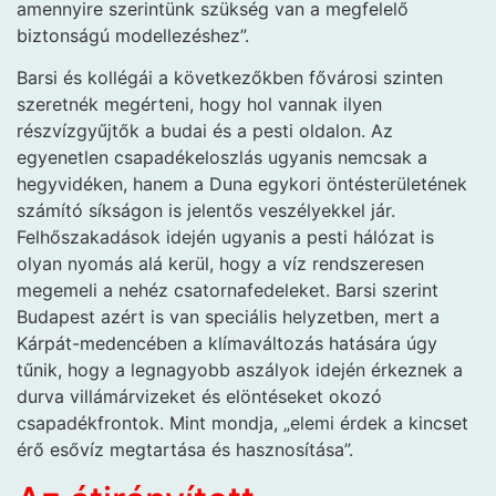
amennyire szerintünk szükség van a megfelelő
biztonságú modellezéshez”.
Barsi és kollégái a következőkben fővárosi szinten
szeretnék megérteni, hogy hol vannak ilyen
részvízgyűjtők a budai és a pesti oldalon. Az
egyenetlen csapadékeloszlás ugyanis nemcsak a
hegyvidéken, hanem a Duna egykori öntésterületének
számító síkságon is jelentős veszélyekkel jár.
Felhőszakadások idején ugyanis a pesti hálózat is
olyan nyomás alá kerül, hogy a víz rendszeresen
megemeli a nehéz csatornafedeleket. Barsi szerint
Budapest azért is van speciális helyzetben, mert a
Kárpát-medencében a klímaváltozás hatására úgy
tűnik, hogy a legnagyobb aszályok idején érkeznek a
durva villámárvizeket és elöntéseket okozó
csapadékfrontok. Mint mondja, „elemi érdek a kincset
érő esővíz megtartása és hasznosítása”.