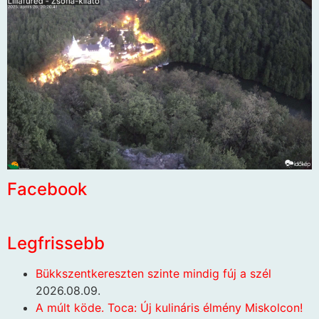
Facebook
Legfrissebb
Bükkszentkereszten szinte mindig fúj a szél
2026.08.09.
A múlt köde. Toca: Új kulináris élmény Miskolcon!