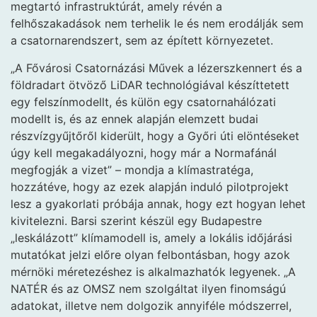
megtartó infrastruktúrát, amely révén a
felhőszakadások nem terhelik le és nem erodálják sem
a csatornarendszert, sem az épített környezetet.
„A Fővárosi Csatornázási Művek a lézerszkennert és a
földradart ötvöző LiDAR technológiával készíttetett
egy felszínmodellt, és külön egy csatornahálózati
modellt is, és az ennek alapján elemzett budai
részvízgyűjtőről kiderült, hogy a Győri úti elöntéseket
úgy kell megakadályozni, hogy már a Normafánál
megfogják a vizet” – mondja a klímastratéga,
hozzátéve, hogy az ezek alapján induló pilotprojekt
lesz a gyakorlati próbája annak, hogy ezt hogyan lehet
kivitelezni. Barsi szerint készül egy Budapestre
„leskálázott” klímamodell is, amely a lokális időjárási
mutatókat jelzi előre olyan felbontásban, hogy azok
mérnöki méretezéshez is alkalmazhatók legyenek. „A
NATÉR és az OMSZ nem szolgáltat ilyen finomságú
adatokat, illetve nem dolgozik annyiféle módszerrel,