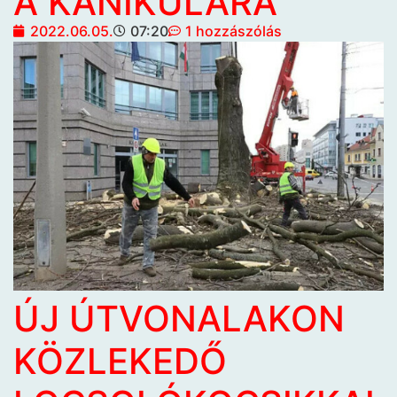
A KÁNIKULÁRA
2022.06.05.
07:20
1 hozzászólás
ÚJ ÚTVONALAKON
KÖZLEKEDŐ