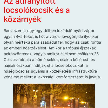
Az átirányított
locsolókocsik és a
közárnyék
Barsi szerint egy-egy délben lezúduló nyári zápor
ugyan 4–5 fokot is hűt a városi levegőn, de ilyenkor
olyan mértékű pára szabadul fel, hogy az csak rontja
az emberi hőérzékelést. Amikor a trópusi éjszakák
beköszöntenek, vagyis amikor éjjel sem csökken 25
Celsius-fok alá a hőmérséklet, csak a késő esti és
hajnali órákban indítják el a locsolókocsikat, a
hőséglocsolás ugyanis a közlekedési infrastruktúra
védelme mellett a lakossági komfortérzetet is javítja.