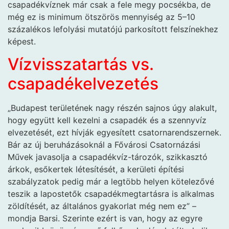
csapadékvíznek már csak a fele megy pocsékba, de
még ez is minimum ötszörös mennyiség az 5–10
százalékos lefolyási mutatójú parkosított felszínekhez
képest.
Vízvisszatartás vs.
csapadékelvezetés
„Budapest területének nagy részén sajnos úgy alakult,
hogy együtt kell kezelni a csapadék és a szennyvíz
elvezetését, ezt hívják egyesített csatornarendszernek.
Bár az új beruházásoknál a Fővárosi Csatornázási
Művek javasolja a csapadékvíz-tározók, szikkasztó
árkok, esőkertek létesítését, a kerületi építési
szabályzatok pedig már a legtöbb helyen kötelezővé
teszik a lapostetők csapadékmegtartásra is alkalmas
zöldítését, az általános gyakorlat még nem ez” –
mondja Barsi. Szerinte ezért is van, hogy az egyre