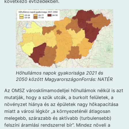
következő évtizedekben.
Hőhullámos napok gyakorisága 2021 és
2050 között Magyarországon
Forrás: NATÉR
Az OMSZ városklímamodelljei hőhullámok nélkül is azt
mutatják, hogy a szűk utcák, a burkolt felületek, a
növényzet hiánya és az épületek nagy hőkapacitása
miatt a városi légkör „a környezeténél átlagosan
melegebb, szárazabb és aktívabb (turbulensebb)
felszíni áramlási rendszerrel bír”. Mindez növeli a