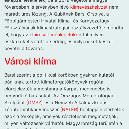
fővárosban is érvényben lévő
klímavészhelyzet
nem
maradt üres lózung. A Qubitnek Barsi Orsolya, a
Főpolgármesteri Hivatal Klíma- és Környezetügyi
Főosztályának klímastratégiai osztályvezetője mondta
el, hogy az
elhíresült méhlegelőkön
túl milyen
eszközöket vetett be eddig, és milyeneket készül
bevetni a főváros.
Városi klíma
Barsi szerint a politikusi körökben gyakran kutatói
pániknak tartott klímaforgatókönyvek régóta
előrejelezték a mostanra a Kárpát-medencébe is
begyűrűző hatásokat. Az Országos Meteorológiai
Szolgálat
(OMSZ)
és a Nemzeti Alkalmazkodási
Térinformatikai Rendszer
(NATÉR)
honlapjain elérhetők
azok a térképek, amelyek részletesen megmutatják,
milyen változások várhatók Magyarország területén a