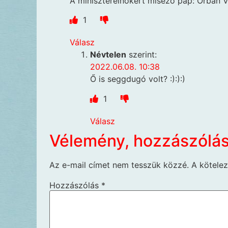
A miniszterelnökért miséző pap: Orbán V
1
Válasz
Névtelen
szerint:
2022.06.08. 10:38
Ő is seggdugó volt? :):):)
1
Válasz
Vélemény, hozzászólá
Az e-mail címet nem tesszük közzé.
A kötele
Hozzászólás
*