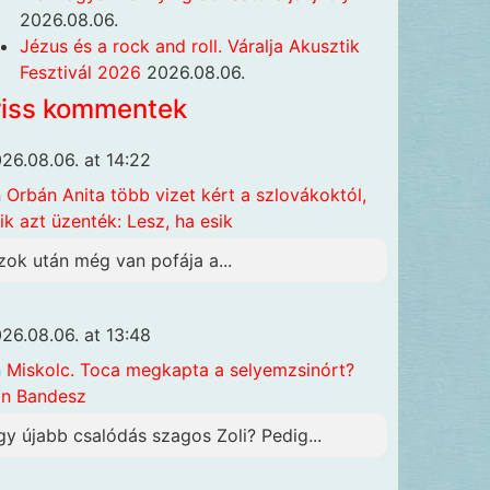
2026.08.06.
Jézus és a rock and roll. Váralja Akusztik
Fesztivál 2026
2026.08.06.
riss kommentek
26.08.06. at 14:22
n
Orbán Anita több vizet kért a szlovákoktól,
ik azt üzenték: Lesz, ha esik
zok után még van pofája a...
26.08.06. at 13:48
n
Miskolc. Toca megkapta a selyemzsinórt?
n Bandesz
gy újabb csalódás szagos Zoli? Pedig...