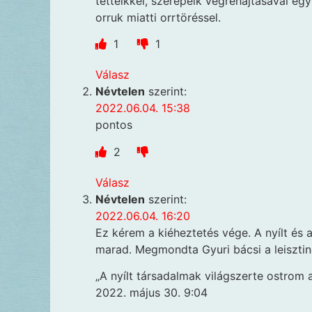
tetteikkel, szerepeik végrehajtásával egy
orruk miatti orrtöréssel.
1
1
Válasz
Névtelen
szerint:
2022.06.04. 15:38
pontos
2
Válasz
Névtelen
szerint:
2022.06.04. 16:20
Ez kérem a kiéheztetés vége. A nyílt és 
marad. Megmondta Gyuri bácsi a leisz
„A nyílt társadalmak világszerte ostrom a
2022. május 30. 9:04