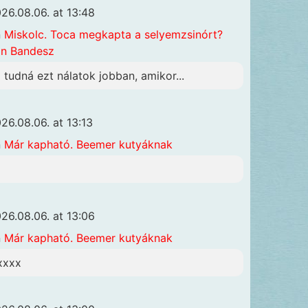
26.08.06. at 13:48
n
Miskolc. Toca megkapta a selyemzsinórt?
n Bandesz
i tudná ezt nálatok jobban, amikor...
26.08.06. at 13:13
n
Már kapható. Beemer kutyáknak
26.08.06. at 13:06
n
Már kapható. Beemer kutyáknak
09989a4a0e92000d8.png?
xxxx