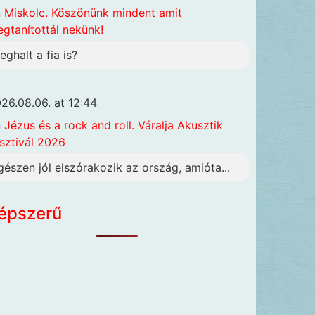
n
Miskolc. Köszönünk mindent amit
gtanítottál nekünk!
eghalt a fia is?
26.08.06. at 12:44
n
Jézus és a rock and roll. Váralja Akusztik
sztivál 2026
gészen jól elszórakozik az ország, amióta...
épszerű