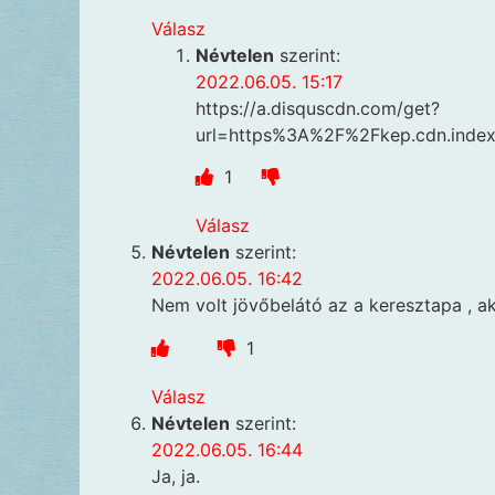
Válasz
Névtelen
szerint:
2022.06.05. 15:17
https://a.disquscdn.com/get?
url=https%3A%2F%2Fkep.cdn.in
1
Válasz
Névtelen
szerint:
2022.06.05. 16:42
Nem volt jövőbelátó az a keresztapa , a
1
Válasz
Névtelen
szerint:
2022.06.05. 16:44
Ja, ja.