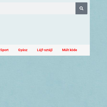
Sport
Gyász
Lájf-sztájl
Múlt köde