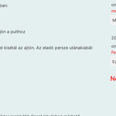
o
tban:
me
M
jön a pulthoz
20
o
l kisétál az ajtón. Az eladó persze utánakiabál:
Fe
E
N