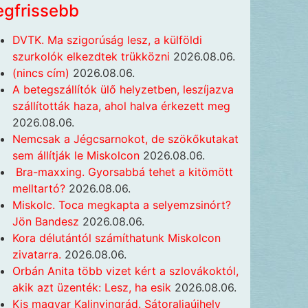
egfrissebb
DVTK. Ma szigorúság lesz, a külföldi
szurkolók elkezdtek trükközni
2026.08.06.
(nincs cím)
2026.08.06.
A betegszállítók ülő helyzetben, leszíjazva
szállították haza, ahol halva érkezett meg
2026.08.06.
Nemcsak a Jégcsarnokot, de szökőkutakat
sem állítják le Miskolcon
2026.08.06.
Bra-maxxing. Gyorsabbá tehet a kitömött
melltartó?
2026.08.06.
Miskolc. Toca megkapta a selyemzsinórt?
Jön Bandesz
2026.08.06.
Kora délutántól számíthatunk Miskolcon
zivatarra.
2026.08.06.
Orbán Anita több vizet kért a szlovákoktól,
akik azt üzenték: Lesz, ha esik
2026.08.06.
Kis magyar Kalinyingrád. Sátoraljaújhely