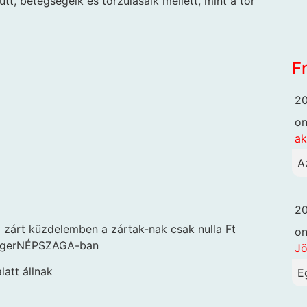
ütt, betegségeik és torzulásaik mellett, mint a tör
F
20
o
ak
A
20
a zárt küzdelemben a zártak-nak csak nulla Ft
o
tingerNÉPSZAGA-ban
Jö
latt állnak
E