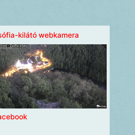
sófia-kilátó webkamera
acebook