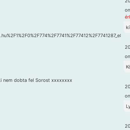
20
o
ér
k
dex.hu%2F1%2F0%2F774%2F7741%2F77412%2F7741287_e8
20
o
K
ki nem dobta fel Sorost xxxxxxxx
20
o
L
20