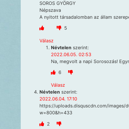
SOROS GYÖRGY
Népszava
A nyitott társadalomban az állam szere
5
Válasz
Névtelen
szerint:
2022.06.05. 02:53
Na, megvolt a napi Sorosozás! Egyr
6
Válasz
Névtelen
szerint:
2022.06.04. 17:10
https://uploads.disquscdn.com/imag
w=800&h=433
2