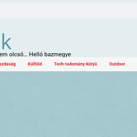
ök
 sem olcsó… Helló bazmegye
azdaság
Külföld
Tech-tudomány-kütyü
Outdoor