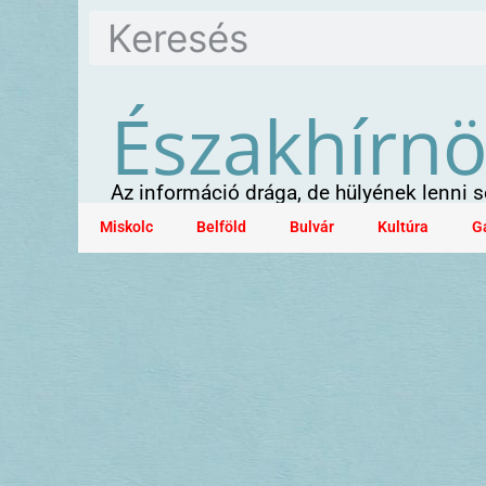
Északhírn
Az információ drága, de hülyének lenni
Miskolc
Belföld
Bulvár
Kultúra
G