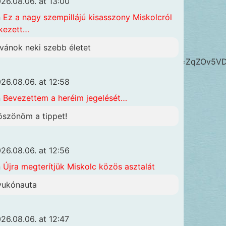
26.08.06. at 13:00
n
Ez a nagy szempillájú kisasszony Miskolcról
kezett…
ívánok neki szebb életet
3b1da7990b4c78228a6d2a085af499_wm.jpg&key=ZqZOv5
26.08.06. at 12:58
n
Bevezettem a heréim jegelését…
öszönöm a tippet!
26.08.06. at 12:56
n
Újra megterítjük Miskolc közös asztalát
yukónauta
26.08.06. at 12:47