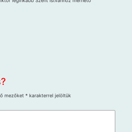
iktor leginkább Szent Istvánhoz mérhető
s?
ző mezőket
*
karakterrel jelöltük