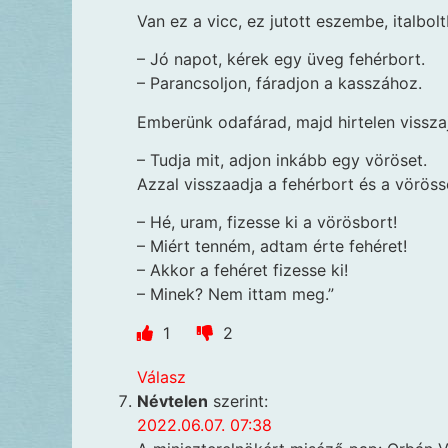
Van ez a vicc, ez jutott eszembe, italbol
– Jó napot, kérek egy üveg fehérbort.
– Parancsoljon, fáradjon a kasszához.
Emberünk odafárad, majd hirtelen vissza
– Tudja mit, adjon inkább egy vöröset.
Azzal visszaadja a fehérbort és a vörösse
– Hé, uram, fizesse ki a vörösbort!
– Miért tenném, adtam érte fehéret!
– Akkor a fehéret fizesse ki!
– Minek? Nem ittam meg.”
1
2
Válasz
Névtelen
szerint:
2022.06.07. 07:38