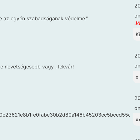
20
o
pe az egyén szabadságának védelme.”
Jö
K
20
o
e nevetségesebb vagy , lekvár!
x
20
o
es/d0c23621e8b1fe0fabe30b2d80a146b45203ec5bced55db
x