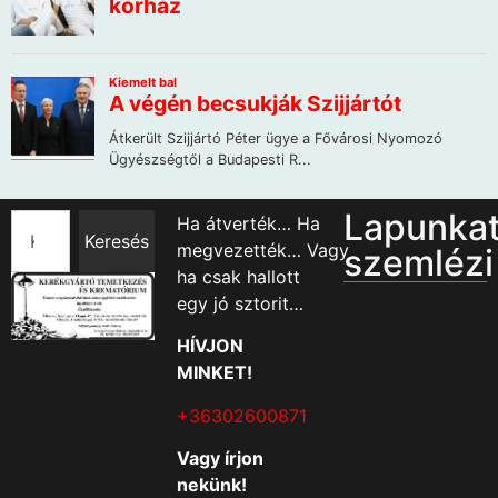
Lapunka
Ha átverték… Ha
Keresés
megvezették… Vagy
szemlézi
ha csak hallott
egy jó sztorit…
HÍVJON
MINKET!
+36302600871
Vagy írjon
nekünk!