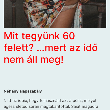
Mit tegyünk 60
felett? …mert az idő
nem áll meg!
Néhány alapszabály
1. Itt az ideje, hogy felhasználd azt a pénz, melyet
egész életed során megtakarítottál. Saját magadra