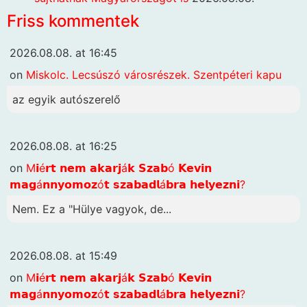
Friss kommentek
2026.08.08. at 16:45
on
Miskolc. Lecsúszó városrészek. Szentpéteri kapu
az egyik autószerelő
2026.08.08. at 16:25
on
M𝗶é𝗿𝘁 𝗻𝗲𝗺 𝗮𝗸𝗮𝗿𝗷á𝗸 𝗦𝘇𝗮𝗯ó 𝗞𝗲𝘃𝗶𝗻
𝗺𝗮𝗴á𝗻𝗻𝘆𝗼𝗺𝗼𝘇ó𝘁 𝘀𝘇𝗮𝗯𝗮𝗱𝗹á𝗯𝗿𝗮 𝗵𝗲𝗹𝘆𝗲𝘇𝗻𝗶?
Nem. Ez a "Hülye vagyok, de...
2026.08.08. at 15:49
on
M𝗶é𝗿𝘁 𝗻𝗲𝗺 𝗮𝗸𝗮𝗿𝗷á𝗸 𝗦𝘇𝗮𝗯ó 𝗞𝗲𝘃𝗶𝗻
𝗺𝗮𝗴á𝗻𝗻𝘆𝗼𝗺𝗼𝘇ó𝘁 𝘀𝘇𝗮𝗯𝗮𝗱𝗹á𝗯𝗿𝗮 𝗵𝗲𝗹𝘆𝗲𝘇𝗻𝗶?