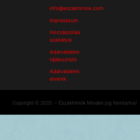
info@eszakhirnok.com
Impresszum
Hozzászólás
szabályai
Adatvédelmi
tájékoztató
Adatvédelmi
elveink
Copyright © 2020. – Északhírnök Minden jog fenntartva!