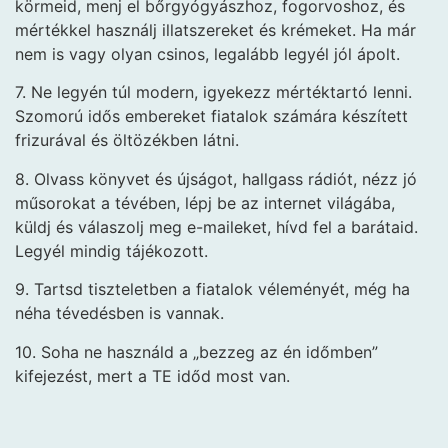
körmeid, menj el bőrgyógyászhoz, fogorvoshoz, és
mértékkel használj illatszereket és krémeket. Ha már
nem is vagy olyan csinos, legalább legyél jól ápolt.
7. Ne legyén túl modern, igyekezz mértéktartó lenni.
Szomorú idős embereket fiatalok számára készített
frizurával és öltözékben látni.
8. Olvass könyvet és újságot, hallgass rádiót, nézz jó
műsorokat a tévében, lépj be az internet világába,
küldj és válaszolj meg e-maileket, hívd fel a barátaid.
Legyél mindig tájékozott.
9. Tartsd tiszteletben a fiatalok véleményét, még ha
néha tévedésben is vannak.
10. Soha ne használd a „bezzeg az én időmben”
kifejezést, mert a TE időd most van.