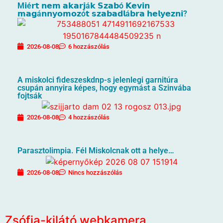
M𝗶é𝗿𝘁 𝗻𝗲𝗺 𝗮𝗸𝗮𝗿𝗷á𝗸 𝗦𝘇𝗮𝗯ó 𝗞𝗲𝘃𝗶𝗻
𝗺𝗮𝗴á𝗻𝗻𝘆𝗼𝗺𝗼𝘇ó𝘁 𝘀𝘇𝗮𝗯𝗮𝗱𝗹á𝗯𝗿𝗮 𝗵𝗲𝗹𝘆𝗲𝘇𝗻𝗶?
2026-08-08
6 hozzászólás
A miskolci fideszeskdnp-s jelenlegi garnitúra
csupán annyira képes, hogy egymást a Szinvába
fojtsák
2026-08-08
4 hozzászólás
Parasztolimpia. Fél Miskolcnak ott a helye…
2026-08-08
Nincs hozzászólás
Zsófia-kilátó webkamera