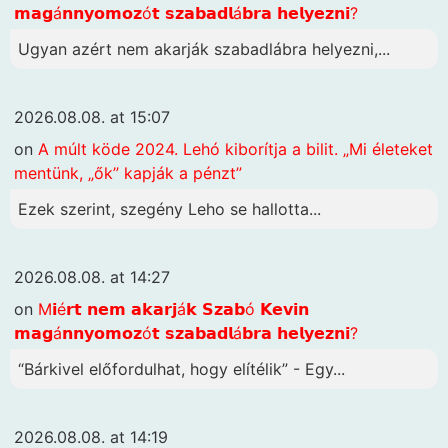
𝗺𝗮𝗴á𝗻𝗻𝘆𝗼𝗺𝗼𝘇ó𝘁 𝘀𝘇𝗮𝗯𝗮𝗱𝗹á𝗯𝗿𝗮 𝗵𝗲𝗹𝘆𝗲𝘇𝗻𝗶?
Ugyan azért nem akarják szabadlábra helyezni,...
2026.08.08. at 15:07
on
A múlt köde 2024. Lehó kiborítja a bilit. „Mi életeket
mentünk, „ők” kapják a pénzt”
Ezek szerint, szegény Leho se hallotta...
2026.08.08. at 14:27
on
M𝗶é𝗿𝘁 𝗻𝗲𝗺 𝗮𝗸𝗮𝗿𝗷á𝗸 𝗦𝘇𝗮𝗯ó 𝗞𝗲𝘃𝗶𝗻
𝗺𝗮𝗴á𝗻𝗻𝘆𝗼𝗺𝗼𝘇ó𝘁 𝘀𝘇𝗮𝗯𝗮𝗱𝗹á𝗯𝗿𝗮 𝗵𝗲𝗹𝘆𝗲𝘇𝗻𝗶?
“Bárkivel előfordulhat, hogy elítélik” - Egy...
2026.08.08. at 14:19