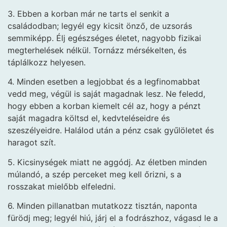
3. Ebben a korban már ne tarts el senkit a
családodban; legyél egy kicsit önző, de uzsorás
semmiképp. Élj egészséges életet, nagyobb fizikai
megterhelések nélkül. Tornázz mérsékelten, és
táplálkozz helyesen.
4. Minden esetben a legjobbat és a legfinomabbat
vedd meg, végül is saját magadnak lesz. Ne feledd,
hogy ebben a korban kiemelt cél az, hogy a pénzt
saját magadra költsd el, kedvteléseidre és
szeszélyeidre. Halálod után a pénz csak gyűlöletet és
haragot szít.
5. Kicsinységek miatt ne aggódj. Az életben minden
múlandó, a szép perceket meg kell őrizni, s a
rosszakat mielőbb elfeledni.
6. Minden pillanatban mutatkozz tisztán, naponta
fürödj meg; legyél hiú, járj el a fodrászhoz, vágasd le a