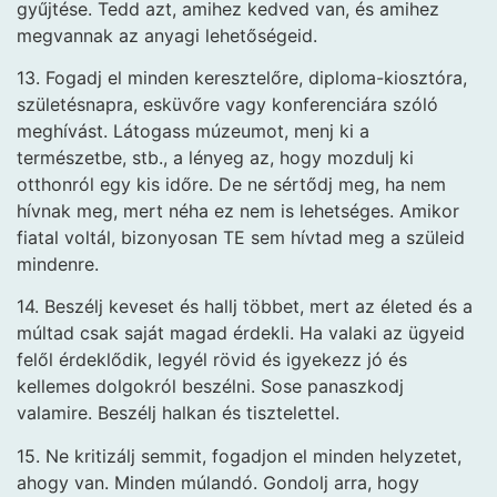
gyűjtése. Tedd azt, amihez kedved van, és amihez
megvannak az anyagi lehetőségeid.
13. Fogadj el minden keresztelőre, diploma-kiosztóra,
születésnapra, esküvőre vagy konferenciára szóló
meghívást. Látogass múzeumot, menj ki a
természetbe, stb., a lényeg az, hogy mozdulj ki
otthonról egy kis időre. De ne sértődj meg, ha nem
hívnak meg, mert néha ez nem is lehetséges. Amikor
fiatal voltál, bizonyosan TE sem hívtad meg a szüleid
mindenre.
14. Beszélj keveset és hallj többet, mert az életed és a
múltad csak saját magad érdekli. Ha valaki az ügyeid
felől érdeklődik, legyél rövid és igyekezz jó és
kellemes dolgokról beszélni. Sose panaszkodj
valamire. Beszélj halkan és tisztelettel.
15. Ne kritizálj semmit, fogadjon el minden helyzetet,
ahogy van. Minden múlandó. Gondolj arra, hogy