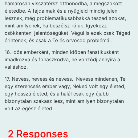
hamarosan visszatérsz otthonodba, a megszokott
életedbe. A fájdalmak és a nyűgjeid mindig jelen
lesznek, még problematikusabbakká teszed azokat,
mint amilyenek, ha beszélsz róluk. Igyekezz
csökkenteni jelentőségüket. Végül is ezek csak Téged
érintenek, és csak a Te és orvosod problémái.
16. Idős emberként, minden időben fanatikusként
imádkozva és fohászkodva, ne vonzódj annyira a
valláshoz.
17. Nevess, nevess és nevess. Nevess mindenen, Te
egy szerencsés ember vagy, Neked volt egy életed,
egy hosszú életed, és a halál csak egy újabb
bizonytalan szakasz lesz, mint amilyen bizonytalan
volt az egész életed.
2 Responses