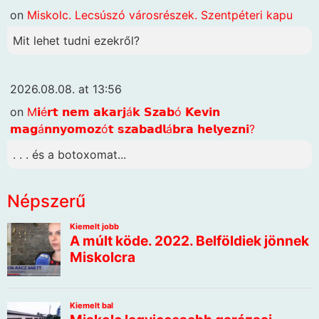
on
Miskolc. Lecsúszó városrészek. Szentpéteri kapu
Mit lehet tudni ezekről?
2026.08.08. at 13:56
on
M𝗶é𝗿𝘁 𝗻𝗲𝗺 𝗮𝗸𝗮𝗿𝗷á𝗸 𝗦𝘇𝗮𝗯ó 𝗞𝗲𝘃𝗶𝗻
𝗺𝗮𝗴á𝗻𝗻𝘆𝗼𝗺𝗼𝘇ó𝘁 𝘀𝘇𝗮𝗯𝗮𝗱𝗹á𝗯𝗿𝗮 𝗵𝗲𝗹𝘆𝗲𝘇𝗻𝗶?
. . . és a botoxomat...
Népszerű