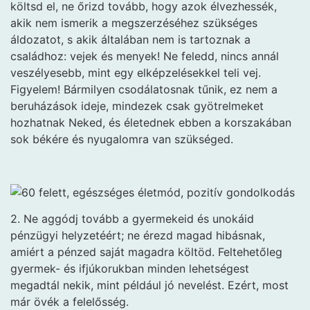
költsd el, ne őrizd tovább, hogy azok élvezhessék,
akik nem ismerik a megszerzéséhez szükséges
áldozatot, s akik általában nem is tartoznak a
családhoz: vejek és menyek! Ne feledd, nincs annál
veszélyesebb, mint egy elképzelésekkel teli vej.
Figyelem! Bármilyen csodálatosnak tűnik, ez nem a
beruházások ideje, mindezek csak gyötrelmeket
hozhatnak Neked, és életednek ebben a korszakában
sok békére és nyugalomra van szükséged.
2. Ne aggódj tovább a gyermekeid és unokáid
pénzügyi helyzetéért; ne érezd magad hibásnak,
amiért a pénzed saját magadra költöd. Feltehetőleg
gyermek- és ifjúkorukban minden lehetségest
megadtál nekik, mint például jó nevelést. Ezért, most
már övék a felelősség.