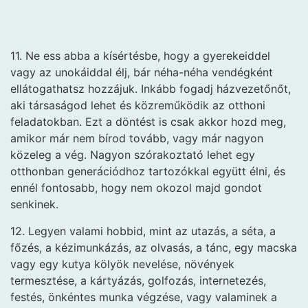
11. Ne ess abba a kísértésbe, hogy a gyerekeiddel
vagy az unokáiddal élj, bár néha-néha vendégként
ellátogathatsz hozzájuk. Inkább fogadj házvezetőnőt,
aki társaságod lehet és közreműködik az otthoni
feladatokban. Ezt a döntést is csak akkor hozd meg,
amikor már nem bírod tovább, vagy már nagyon
közeleg a vég. Nagyon szórakoztató lehet egy
otthonban generációdhoz tartozókkal együtt élni, és
ennél fontosabb, hogy nem okozol majd gondot
senkinek.
12. Legyen valami hobbid, mint az utazás, a séta, a
főzés, a kézimunkázás, az olvasás, a tánc, egy macska
vagy egy kutya kölyök nevelése, növények
termesztése, a kártyázás, golfozás, internetezés,
festés, önkéntes munka végzése, vagy valaminek a