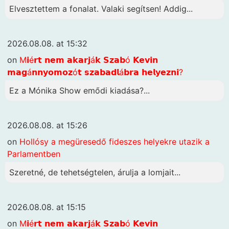
Elvesztettem a fonalat. Valaki segítsen! Addig...
2026.08.08. at 15:32
on
M𝗶é𝗿𝘁 𝗻𝗲𝗺 𝗮𝗸𝗮𝗿𝗷á𝗸 𝗦𝘇𝗮𝗯ó 𝗞𝗲𝘃𝗶𝗻
𝗺𝗮𝗴á𝗻𝗻𝘆𝗼𝗺𝗼𝘇ó𝘁 𝘀𝘇𝗮𝗯𝗮𝗱𝗹á𝗯𝗿𝗮 𝗵𝗲𝗹𝘆𝗲𝘇𝗻𝗶?
Ez a Mónika Show emődi kiadása?...
2026.08.08. at 15:26
on
Hollósy a megüresedő fideszes helyekre utazik a
Parlamentben
Szeretné, de tehetségtelen, árulja a lomjait...
2026.08.08. at 15:15
on
M𝗶é𝗿𝘁 𝗻𝗲𝗺 𝗮𝗸𝗮𝗿𝗷á𝗸 𝗦𝘇𝗮𝗯ó 𝗞𝗲𝘃𝗶𝗻