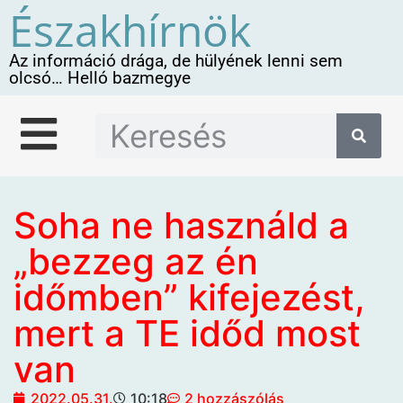
Északhírnök
Az információ drága, de hülyének lenni sem
olcsó… Helló bazmegye
Soha ne használd a
„bezzeg az én
időmben” kifejezést,
mert a TE időd most
van
2022.05.31.
10:18
2 hozzászólás