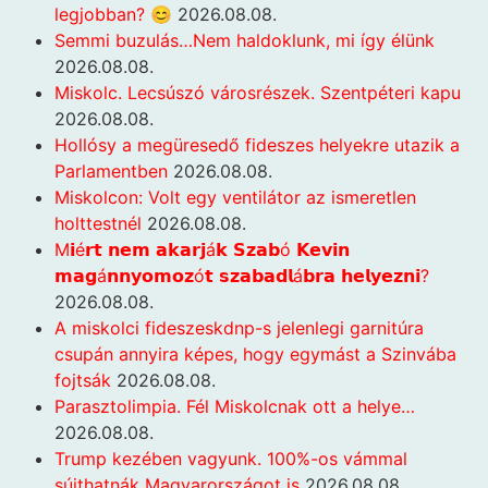
legjobban? 😊
2026.08.08.
Semmi buzulás…Nem haldoklunk, mi így élünk
2026.08.08.
Miskolc. Lecsúszó városrészek. Szentpéteri kapu
2026.08.08.
Hollósy a megüresedő fideszes helyekre utazik a
Parlamentben
2026.08.08.
Miskolcon: Volt egy ventilátor az ismeretlen
holttestnél
2026.08.08.
M𝗶é𝗿𝘁 𝗻𝗲𝗺 𝗮𝗸𝗮𝗿𝗷á𝗸 𝗦𝘇𝗮𝗯ó 𝗞𝗲𝘃𝗶𝗻
𝗺𝗮𝗴á𝗻𝗻𝘆𝗼𝗺𝗼𝘇ó𝘁 𝘀𝘇𝗮𝗯𝗮𝗱𝗹á𝗯𝗿𝗮 𝗵𝗲𝗹𝘆𝗲𝘇𝗻𝗶?
2026.08.08.
A miskolci fideszeskdnp-s jelenlegi garnitúra
csupán annyira képes, hogy egymást a Szinvába
fojtsák
2026.08.08.
Parasztolimpia. Fél Miskolcnak ott a helye…
2026.08.08.
Trump kezében vagyunk. 100%-os vámmal
sújthatnák Magyarországot is
2026.08.08.