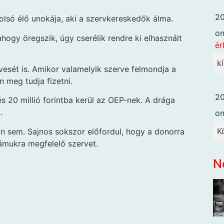
20
tolsó élő unokája, aki a szervkereskedők álma.
o
ahogy öregszik, úgy cserélik rendre ki elhasznált
ér
k
vesét is. Amikor valamelyik szerve felmondja a
n meg tudja fizetni.
20
s 20 millió forintba kerül az OEP-nek. A drága
.
o
K
n sem. Sajnos sokszor előfordul, hogy a donorra
ámukra megfelelő szervet.
N