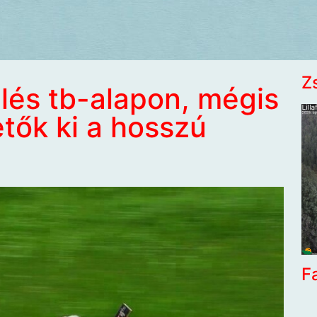
Z
lés tb-alapon, mégis
etők ki a hosszú
F