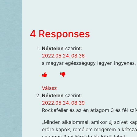
4 Responses
Névtelen
szerint:
2022.05.24. 08:36
a magyar egészségügy legyen ingyenes, 
Válasz
Névtelen
szerint:
2022.05.24. 08:39
Rockefeller és az én átlagom 3 és fél szí
„Minden alkalommal, amikor új szívet kap
erőre kapok, remélem megérem a kétszázat
vagyona 3 milliárd dollár körül lehet.