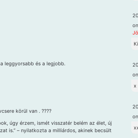
20
o
Jö
K
a leggyorsabb és a legjobb.
20
o
x
20
vcsere körül van . ????
o
ok, úgy érzem, ismét visszatér belém az élet, új
x
 is.” – nyilatkozta a milliárdos, akinek becsült