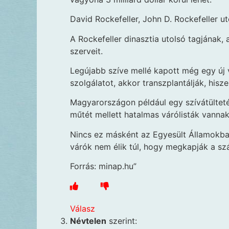
David Rockefeller, John D. Rockefeller u
A Rockefeller dinasztia utolsó tagjának, 
szerveit.
Legújabb szíve mellé kapott még egy új 
szolgálatot, akkor transzplantálják, hisze
Magyarországon például egy szívátülteté
műtét mellett hatalmas várólisták vannak
Nincs ez másként az Egyesült Államokba
várók nem élik túl, hogy megkapják a sz
Forrás: minap.hu”
Válasz
Névtelen
szerint: