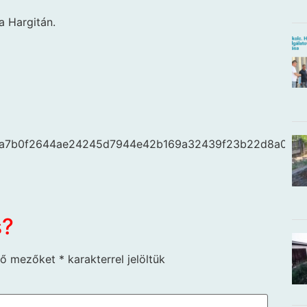
a Hargitán.
s/8a7b0f2644ae24245d7944e42b169a32439f23b22d8a01a2
s?
ző mezőket
*
karakterrel jelöltük