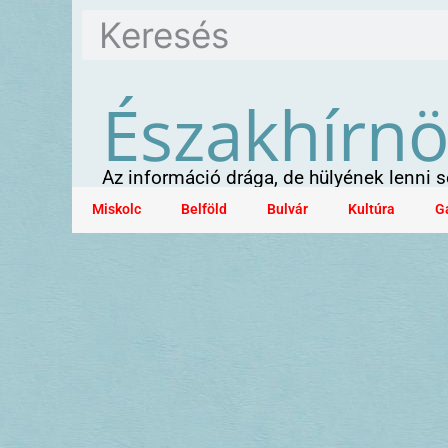
Északhírn
Az információ drága, de hülyének lenni
Miskolc
Belföld
Bulvár
Kultúra
G