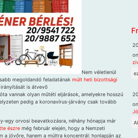
F
20
o
zi
Nem véletlenül
e
ntosabb megoldandó feladatának
múlt heti bizottsági
irányítását is átvevő
20
ta vannak olyan műtéti eljárások, amelyekre hosszú
 helyzeten pedig a koronavírus-járvány csak tovább
o
Jö
gy-egy orvosi beavatkozásra, néhány hónapja már
A
tte észre
még február elején, hogy a Nemzeti
 a jövőre, hanem a múltra koncentrál: honlapján az