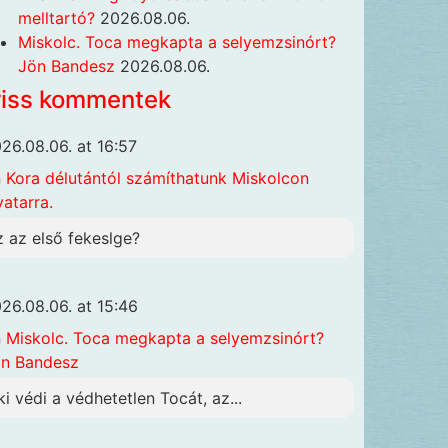
melltartó?
2026.08.06.
Miskolc. Toca megkapta a selyemzsinórt?
Jön Bandesz
2026.08.06.
riss kommentek
26.08.06. at 16:57
n
Kora délutántól számíthatunk Miskolcon
vatarra.
z az első fekeslge?
26.08.06. at 15:46
n
Miskolc. Toca megkapta a selyemzsinórt?
n Bandesz
ki védi a védhetetlen Tocát, az...