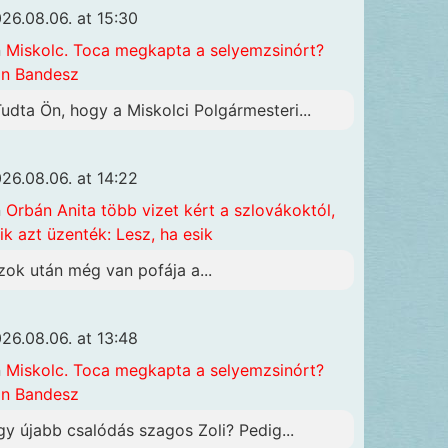
26.08.06. at 15:30
n
Miskolc. Toca megkapta a selyemzsinórt?
n Bandesz
Tudta Ön, hogy a Miskolci Polgármesteri...
26.08.06. at 14:22
n
Orbán Anita több vizet kért a szlovákoktól,
ik azt üzenték: Lesz, ha esik
zok után még van pofája a...
26.08.06. at 13:48
n
Miskolc. Toca megkapta a selyemzsinórt?
n Bandesz
gy újabb csalódás szagos Zoli? Pedig...