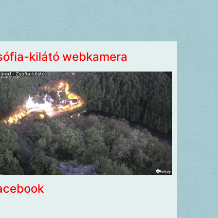
sófia-kilátó webkamera
acebook