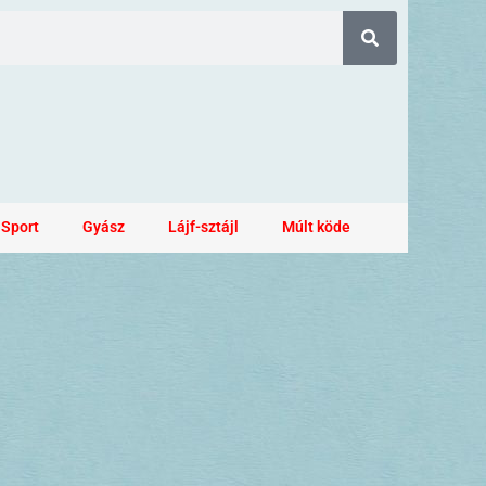
Sport
Gyász
Lájf-sztájl
Múlt köde