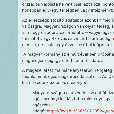
országos várólista helyett csak azt közli, pont
hónapban egy-egy térségben vagy intézményb
Az egészségbiztosító adataiból azonban még í
valóságra. Magyarországon van olyan térség, ah
várni egy csípőprotézis-műtétre – vagyis egy-e
tarthatott. Egy 47 éves szívműtött férfi pedig
n
mennie, de csak négy évvel későbbi időpontot t
A magyar kormány az elmúlt években próbálta u
magánegészségügyre tolta át a feladatot.
A magánellátást ma már kényszerből rengeteg o
fájdalommal, egészségkárosodással élni. Az 
kiemelkedünk az uniós mezőnyből:
Magyarországon a közvetlen, zsebből fize
egészségügyi kiadás több mint egynegyedé
egészének
átlagát.
https://hvg.hu/360/20220524_varo