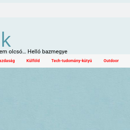
ök
 sem olcsó… Helló bazmegye
azdaság
Külföld
Tech-tudomány-kütyü
Outdoor