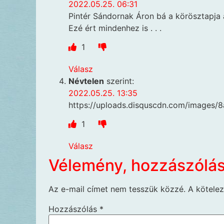
2022.05.25. 06:31
Pintér Sándornak Áron bá a körösztapja 
Ezé ért mindenhez is . . .
1
Válasz
Névtelen
szerint:
2022.05.25. 13:35
https://uploads.disquscdn.com/image
1
Válasz
Vélemény, hozzászólá
Az e-mail címet nem tesszük közzé.
A kötele
Hozzászólás
*