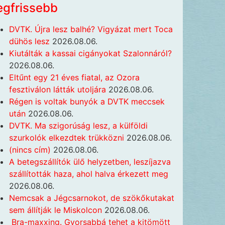
egfrissebb
DVTK. Újra lesz balhé? Vigyázat mert Toca
dühös lesz
2026.08.06.
Kiutálták a kassai cigányokat Szalonnáról?
2026.08.06.
Eltűnt egy 21 éves fiatal, az Ozora
fesztiválon látták utoljára
2026.08.06.
Régen is voltak bunyók a DVTK meccsek
után
2026.08.06.
DVTK. Ma szigorúság lesz, a külföldi
szurkolók elkezdtek trükközni
2026.08.06.
(nincs cím)
2026.08.06.
A betegszállítók ülő helyzetben, leszíjazva
szállították haza, ahol halva érkezett meg
2026.08.06.
Nemcsak a Jégcsarnokot, de szökőkutakat
sem állítják le Miskolcon
2026.08.06.
Bra-maxxing. Gyorsabbá tehet a kitömött