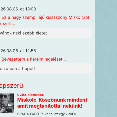
26.08.06. at 13:00
n
Ez a nagy szempillájú kisasszony Miskolcról
kezett…
ívánok neki szebb életet
26.08.06. at 12:58
n
Bevezettem a heréim jegelését…
öszönöm a tippet!
épszerű