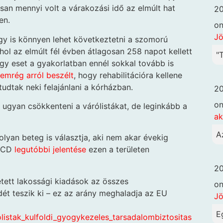
osan mennyi volt a várakozási idő az elmúlt hat
20
en.
o
Jö
gy is könnyen lehet következtetni a szomorú
ol az elmúlt fél évben átlagosan 258 napot kellett
"
gy eset a gyakorlatban ennél sokkal tovább is
emrég arról beszélt
, hogy rehabilitációra kellene
udtak neki felajánlani a kórházban.
20
o
gyan csökkenteni a várólistákat, de leginkább a
ak
A
lyan beteg is választja, aki nem akar évekig
OECD
legutóbbi jelentése
ezen a területen
20
tett lakossági kiadások az összes
o
t teszik ki – ez az arány meghaladja az EU
Jö
E
listak_kulfoldi_gyogykezeles_tarsadalombiztositas