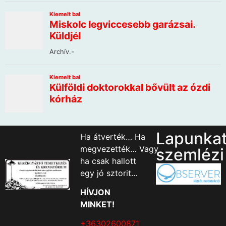
Lapunka
Ha átverték… Ha
megvezették… Vagy
szemlézi
ha csak hallott
egy jó sztorit…
HÍVJON
MINKET!
+36302600871