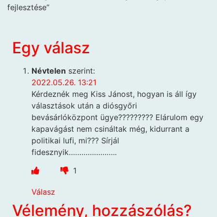
fejlesztése”
Egy válasz
Névtelen
szerint:
2022.05.26. 13:21
Kérdeznék meg Kiss Jánost, hogyan is áll így
választások után a diósgyőri
bevásárlóközpont ügye????????? Elárulom egy
kapavágást nem csináltak még, kidurrant a
politikai lufi, mi??? Sírjál
fidesznyik…………………..
1
Válasz
Vélemény, hozzászólás?