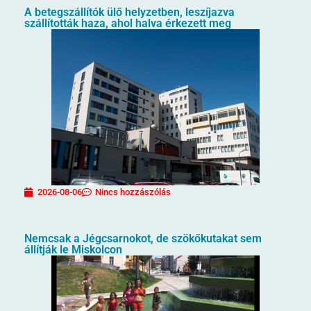
A betegszállítók ülő helyzetben, leszíjazva
szállították haza, ahol halva érkezett meg
2026-08-06
Nincs hozzászólás
Nemcsak a Jégcsarnokot, de szökőkutakat sem
állítják le Miskolcon