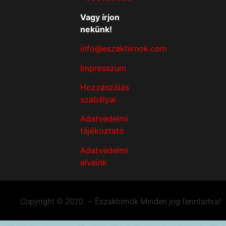
Vagy írjon
nekünk!
info@eszakhirnok.com
Impresszum
Hozzászólás
szabályai
Adatvédelmi
tájékoztató
Adatvédelmi
elveink
Copyright © 2020. – Északhírnök Minden jog fenntartva!