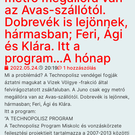
az Avas-szállótól.
Dobrevék is lejönnek,
hármasban; Feri, Ági
és Klára. Itt a
program…A hónap
2022.05.24.
20:19
1 hozzászólás
Mi a problémád? A Technopolisz vendégei fogják
áztatni magukat a Vizek Völgye -frakció által
felvirágoztatott zsákfaluban. A Juno csak egy metró
megállóra van az Avas-szállótól. Dobrevék is lejönnek,
hármasban; Feri, Ági és Klára.
Itt a program:
“A TECHNOPOLISZ PROGRAM
A Technopolisz Program Miskolc és vonzáskörzete
fejlesztési projektjeit tartalmazza a 2007-2013 közötti