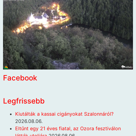
Facebook
Legfrissebb
Kiutálták a kassai cigányokat Szalonnáról?
2026.08.06.
Eltűnt egy 21 éves fiatal, az Ozora fesztiválon
látták utoljára
2026.08.06.