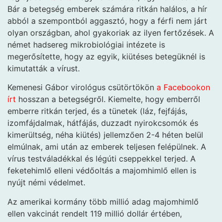
Bár a betegség emberek számára ritkán halálos, a hír
abból a szempontból aggasztó, hogy a férfi nem járt
olyan országban, ahol gyakoriak az ilyen fertőzések. A
német hadsereg mikrobiológiai intézete is
megerősítette, hogy az egyik, kiütéses betegüknél is
kimutatták a vírust.
Kemenesi Gábor virológus csütörtökön
a Facebookon
írt
hosszan a betegségről. Kiemelte, hogy emberről
emberre ritkán terjed, és a tünetek (láz, fejfájás,
izomfájdalmak, hátfájás, duzzadt nyirokcsomók és
kimerültség, néha kiütés) jellemzően 2-4 héten belül
elmúlnak, ami után az emberek teljesen felépülnek. A
vírus testváladékkal és légúti cseppekkel terjed. A
feketehimlő elleni védőoltás a majomhimlő ellen is
nyújt némi védelmet.
Az amerikai kormány több millió adag majomhimlő
ellen vakcinát rendelt 119 millió dollár értében,