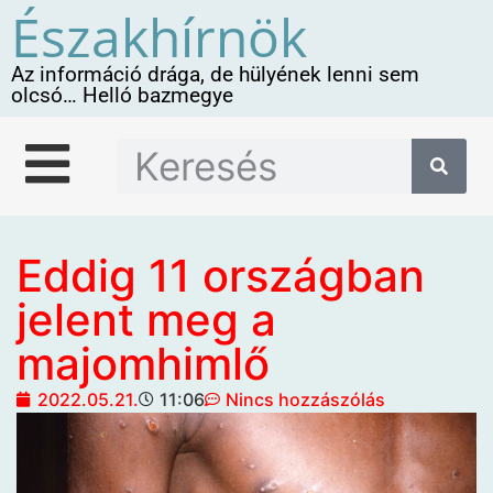
Északhírnök
Az információ drága, de hülyének lenni sem
olcsó… Helló bazmegye
Eddig 11 országban
jelent meg a
majomhimlő
2022.05.21.
11:06
Nincs hozzászólás