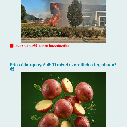
2026-08-08
Nincs hozzászólás
Friss újburgonya! 🥔 Ti mivel szeretitek a legjobban?
😊