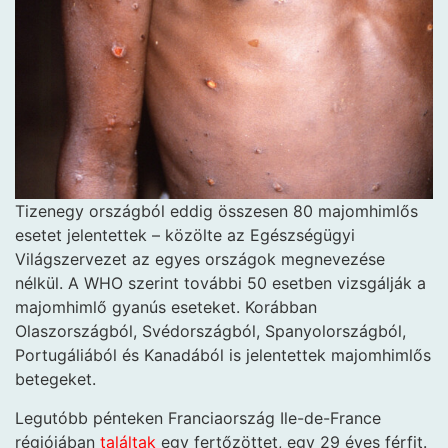
Tizenegy országból eddig összesen 80 majomhimlős
esetet jelentettek – közölte az Egészségügyi
Világszervezet az egyes országok megnevezése
nélkül. A WHO szerint további 50 esetben vizsgálják a
majomhimlő gyanús eseteket. Korábban
Olaszországból, Svédországból, Spanyolországból,
Portugáliából és Kanadából is jelentettek majomhimlős
betegeket.
Legutóbb pénteken Franciaország Ile-de-France
régiójában
találtak
egy fertőzöttet, egy 29 éves férfit.