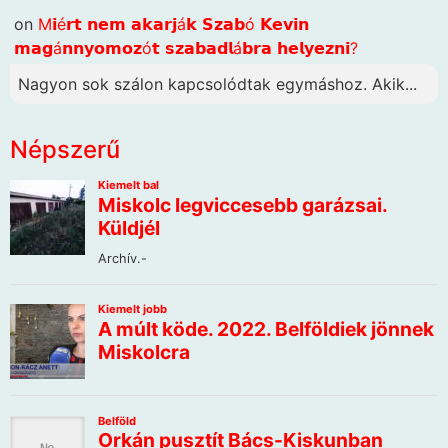
on
M𝗶é𝗿𝘁 𝗻𝗲𝗺 𝗮𝗸𝗮𝗿𝗷á𝗸 𝗦𝘇𝗮𝗯ó 𝗞𝗲𝘃𝗶𝗻
𝗺𝗮𝗴á𝗻𝗻𝘆𝗼𝗺𝗼𝘇ó𝘁 𝘀𝘇𝗮𝗯𝗮𝗱𝗹á𝗯𝗿𝗮 𝗵𝗲𝗹𝘆𝗲𝘇𝗻𝗶?
Nagyon sok szálon kapcsolódtak egymáshoz. Akik...
Népszerű