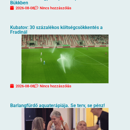
Bükkben
2026-08-08
Nincs hozzászólás
Kubatov: 30 százalékos költségcsökkentés a
Fradinál
2026-08-08
Nincs hozzászólás
Barlangfürdő aquaterápiája. Se terv, se pénz!