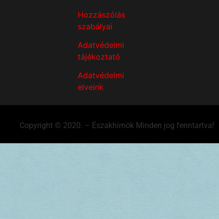
Hozzászólás
szabályai
Adatvédelmi
tájékoztató
Adatvédelmi
elveink
Copyright © 2020. – Északhírnök Minden jog fenntartva!