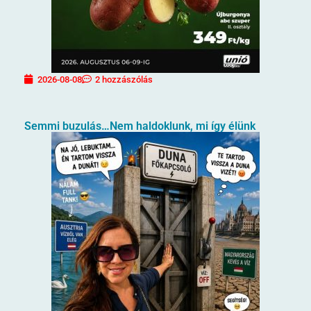
2026-08-08
2 hozzászólás
Semmi buzulás…Nem haldoklunk, mi így élünk