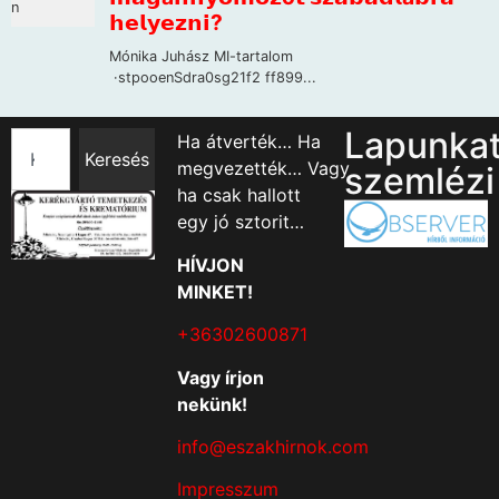
Lapunka
Ha átverték… Ha
Keresés
megvezették… Vagy
szemlézi
ha csak hallott
egy jó sztorit…
HÍVJON
MINKET!
+36302600871
Vagy írjon
nekünk!
info@eszakhirnok.com
Impresszum