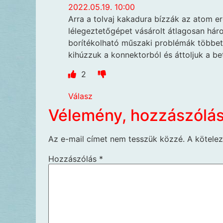
2022.05.19. 10:00
Arra a tolvaj kakadura bízzák az atom er
lélegeztetőgépet vásárolt átlagosan háro
borítékolható műszaki problémák többet 
kihúzzuk a konnektorból és áttoljuk a be
2
Válasz
Vélemény, hozzászólá
Az e-mail címet nem tesszük közzé.
A kötele
Hozzászólás
*