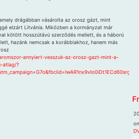
 amely drágábban vásárolta az orosz gázt, mint
ggé elzárt Litvánia. Miközben a kormányzat már
l kötött hosszútávú szerződés mellett, és a háború
b lett, hazánk nemcsak a korábbiakhoz, hanem más
rosz
haromszor-annyiert-vesszuk-az-orosz-gazt-mint-a-
-atlag/?
&utm_campaign=G7o&fbclid=IwAR1nx9vIo0iDt1ECd60srgi
F
20
o
DV