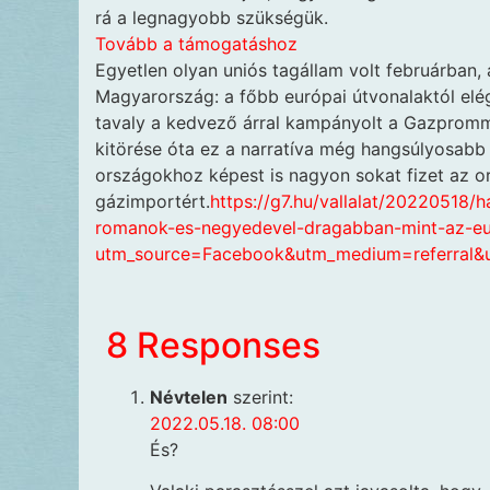
rá a legnagyobb szükségük.
Tovább a támogatáshoz
Egyetlen olyan uniós tagállam volt februárban,
Magyarország: a főbb európai útvonalaktól elé
tavaly a kedvező árral kampányolt a Gazpromma
kitörése óta ez a narratíva még hangsúlyosab
országokhoz képest is nagyon sokat fizet az o
gázimportért.
https://g7.hu/vallalat/20220518/
romanok-es-negyedevel-dragabban-mint-az-eu
utm_source=Facebook&utm_medium=referral
8 Responses
Névtelen
szerint:
2022.05.18. 08:00
És?