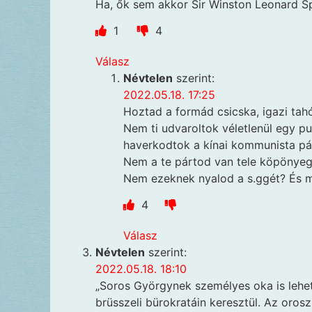
Ha, ők sem akkor Sir Winston Leonard Sp
1
4
Válasz
Névtelen
szerint:
2022.05.18. 17:25
Hoztad a formád csicska, igazi tah
Nem ti udvaroltok véletlenül egy 
haverkodtok a kínai kommunista pá
Nem a te pártod van tele köpönyeg
Nem ezeknek nyalod a s.ggét? És mé
4
Válasz
Névtelen
szerint:
2022.05.18. 18:10
„Soros Györgynek személyes oka is lehet
brüsszeli bürokratáin keresztül. Az or