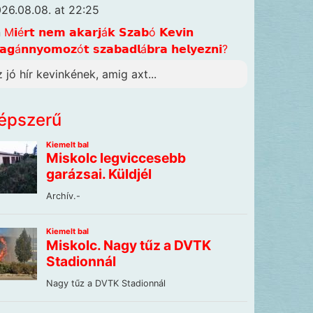
26.08.08. at 22:25
n
M𝗶é𝗿𝘁 𝗻𝗲𝗺 𝗮𝗸𝗮𝗿𝗷á𝗸 𝗦𝘇𝗮𝗯ó 𝗞𝗲𝘃𝗶𝗻
𝗴á𝗻𝗻𝘆𝗼𝗺𝗼𝘇ó𝘁 𝘀𝘇𝗮𝗯𝗮𝗱𝗹á𝗯𝗿𝗮 𝗵𝗲𝗹𝘆𝗲𝘇𝗻𝗶?
z jó hír kevinkének, amig axt...
épszerű