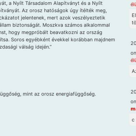
át, a Nyílt Társadalom Alapítványt és a Nyílt
él
ítványát. Az orosz hatóságok úgy ítélték meg,
E
kázatot jelentenek, mert azok veszélyeztetik
t
 állam biztonságát. Moszkva számos alkalommal
ánst, hogy megpróbált beavatkozni az ország
pítsa. Soros egyébként évekkel korábban majdnem
20
dasági válság idején.”
o
él
A
20
függőség, mint az orosz energiafüggőség.
o
𝗺
c