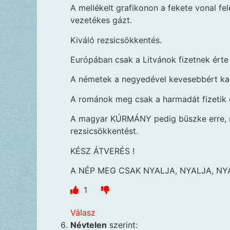
A mellékelt grafikonon a fekete vonal felet
vezetékes gázt.
Kiváló rezsicsökkentés.
Európában csak a Litvánok fizetnek érte
A németek a negyedével kevesebbért ka
A románok meg csak a harmadát fizetik 
A magyar KÚRMÁNY pedig büszke erre, m
rezsicsökkentést.
KÉSZ ÁTVERÉS !
A NÉP MEG CSAK NYALJA, NYALJA, NYAL
1
Válasz
Névtelen
szerint: