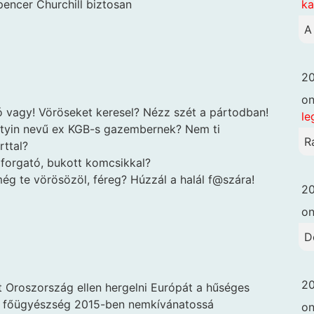
k
encer Churchill biztosan
A
20
o
ó vagy! Vöröseket keresel? Nézz szét a pártodban!
le
putyin nevű ex KGB-s gazembernek? Nem ti
R
rttal?
forgató, bukott komcsikkal?
g te vörösözöl, féreg? Húzzál a halál f@szára!
20
o
D
20
 Oroszország ellen hergelni Európát a hűséges
osz főügyészség 2015-ben nemkívánatossá
o