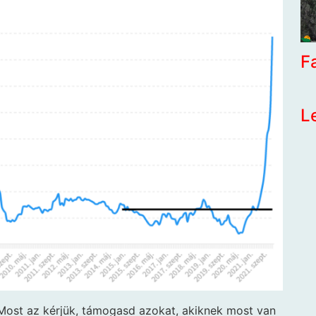
F
L
 Most az kérjük, támogasd azokat, akiknek most van