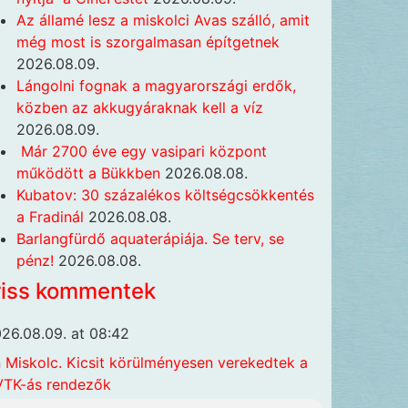
Az államé lesz a miskolci Avas szálló, amit
még most is szorgalmasan építgetnek
2026.08.09.
Lángolni fognak a magyarországi erdők,
közben az akkugyáraknak kell a víz
2026.08.09.
Már 2700 éve egy vasipari központ
működött a Bükkben
2026.08.08.
Kubatov: 30 százalékos költségcsökkentés
TBXaSuzRQZgwpWon4ff2GUKV_1krUcQTGEok
a Fradinál
2026.08.08.
Barlangfürdő aquaterápiája. Se terv, se
pénz!
2026.08.08.
riss kommentek
26.08.09. at 08:42
n
Miskolc. Kicsit körülményesen verekedtek a
TK-ás rendezők