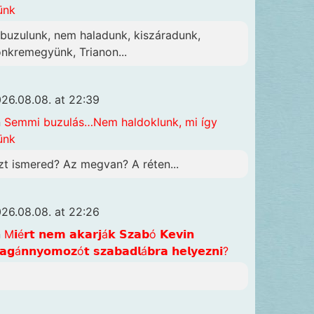
ünk
lbuzulunk, nem haladunk, kiszáradunk,
önkremegyünk, Trianon...
26.08.08. at 22:39
n
Semmi buzulás…Nem haldoklunk, mi így
ünk
zt ismered? Az megvan? A réten...
26.08.08. at 22:26
n
M𝗶é𝗿𝘁 𝗻𝗲𝗺 𝗮𝗸𝗮𝗿𝗷á𝗸 𝗦𝘇𝗮𝗯ó 𝗞𝗲𝘃𝗶𝗻
𝗴á𝗻𝗻𝘆𝗼𝗺𝗼𝘇ó𝘁 𝘀𝘇𝗮𝗯𝗮𝗱𝗹á𝗯𝗿𝗮 𝗵𝗲𝗹𝘆𝗲𝘇𝗻𝗶?