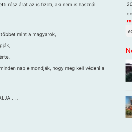
20
ti rész árát az is fizeti, aki nem is használ
o
𝗺
e
 többet mint a magyarok,
pják,
N
érte.
inden nap elmondják, hogy meg kell védeni a
JA . . .