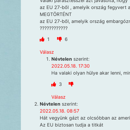
Valaki parasztésszel azt javasolta, hogy
az EU 27-ből , amelyik ország fegyvert aka
MEGTÖRTÉNT
az EU 27-ből, amelyik ország embargózni 
????????????
1
6
Válasz
Névtelen
szerint:
2022.05.18. 17:30
Ha valaki olyan hülye akar lenni, min
3
Válasz
Névtelen
szerint:
2022.05.18. 08:57
Hát vegyünk gázt az olcsóbban az amerika
Az EU biztosan tudja a titkát