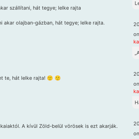
L
r szállítani, hát tegye; lelke rajta
akar olajban-gázban, hát tegye; lelke rajta.
20
o
k
„
20
t te, hát lelke rajta! 🙂 🙂
o
k
H
20
iaktól. A kívül Zöld-belül vörösek is ezt akarják.
o