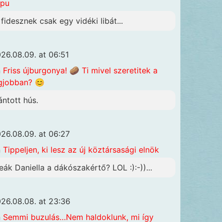
apu
 fidesznek csak egy vidéki libát...
26.08.09. at 06:51
n
Friss újburgonya! 🥔 Ti mivel szeretitek a
gjobban? 😊
ántott hús.
26.08.09. at 06:27
n
Tippeljen, ki lesz az új köztársasági elnök
eák Daniella a dákószakértő? LOL :):-))...
26.08.08. at 23:36
n
Semmi buzulás…Nem haldoklunk, mi így