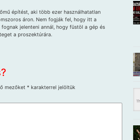
őmű építést, aki több ezer használhatatlan
mszoros áron. Nem fogják fel, hogy itt a
fognak jelenteni annál, hogy füstöl a gép és
teget a proszektúrára.
s?
ző mezőket
*
karakterrel jelöltük