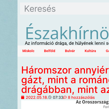
Északhírn
Az információ drága, de hülyének lenni
Miskolc
Belföld
Bulvár
Kultúra
G
Háromszor annyiér
gázt, mint a romá
drágábban, mint a
2022.05.18.
07:33
8 hozzászólás