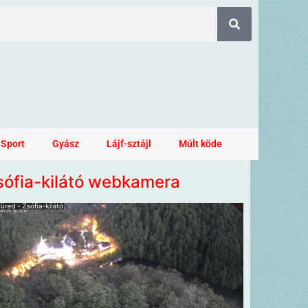
Sport
Gyász
Lájf-sztájl
Múlt köde
sófia-kilátó webkamera