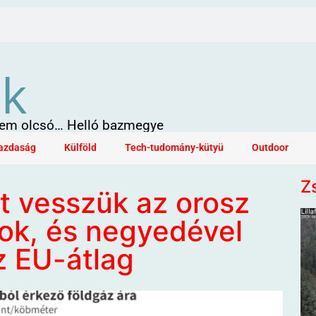
ök
 sem olcsó… Helló bazmegye
azdaság
Külföld
Tech-tudomány-kütyü
Outdoor
Z
t vesszük az orosz
nok, és negyedével
z EU-átlag