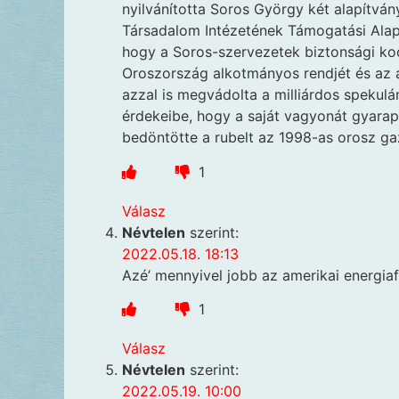
nyilvánította Soros György két alapítvány
Társadalom Intézetének Támogatási Alap
hogy a Soros-szervezetek biztonsági koc
Oroszország alkotmányos rendjét és az
azzal is megvádolta a milliárdos spekul
érdekeibe, hogy a saját vagyonát gyara
bedöntötte a rubelt az 1998-as orosz gaz
1
Válasz
Névtelen
szerint:
2022.05.18. 18:13
Azé’ mennyivel jobb az amerikai energia
1
Válasz
Névtelen
szerint:
2022.05.19. 10:00