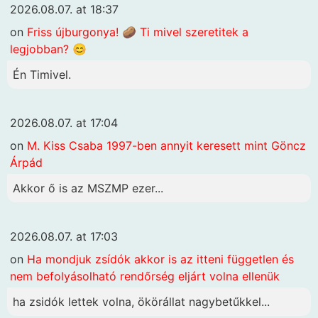
2026.08.07. at 18:37
on
Friss újburgonya! 🥔 Ti mivel szeretitek a
legjobban? 😊
Én Timivel.
2026.08.07. at 17:04
on
M. Kiss Csaba 1997-ben annyit keresett mint Göncz
Árpád
Akkor ő is az MSZMP ezer...
2026.08.07. at 17:03
on
Ha mondjuk zsídók akkor is az itteni független és
nem befolyásolható rendőrség eljárt volna ellenük
ha zsidók lettek volna, ökörállat nagybetűkkel...