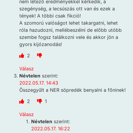
nem létező eredményekkel kérkedik, a
szegénység, a lecsúszás ott van és ezek a
tények! A többi csak fikció!
A szomorú valóságot lehet takargatni, lehet
róla hazudozni, mellébeszélni de előbb utóbb
szembe fogsz találkozni vele és akkor jön a
gyors kijózanodás!
2
Válasz
Névtelen
szerint:
2022.05.17. 14:43
Összegyűlt a NER söpredék benyalni a főninek!
2
1
Válasz
Névtelen
szerint:
2022.05.17. 16:22