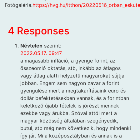
Fotógaléria.
https://hvg.hu/itthon/20220516_orban_eskute
4 Responses
Névtelen
szerint:
2022.05.17. 09:47
a magasabb infláció, a gyenge forint, az
összeomló oktatás, stb, inkább az átlagos
vagy átlag alatti helyzetű magyarokat sújtja
jobban. Engem sem nagyon zavar a forint
gyengülése mert a megtakarításaink euro és
dollár befektetésekben vannak, és a forintban
keletkező újabb tételek is jórészt mennek
ezekbe vagy árukba. Szóval attól mert a
magyar közösség általában szegényedik,
butul, stb még nem következik, hogy mindenki
így jár. Mi a középosztályban és annak is a