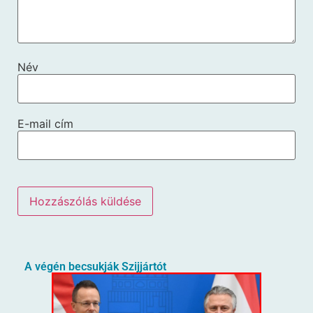
Név
E-mail cím
A végén becsukják Szijjártót