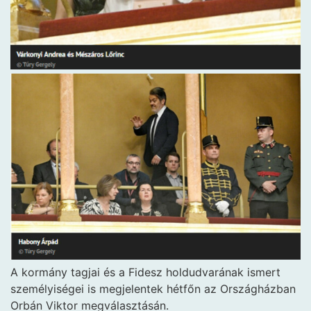
A kormány tagjai és a Fidesz holdudvarának ismert
személyiségei is megjelentek hétfőn az Országházban
Orbán Viktor megválasztásán.