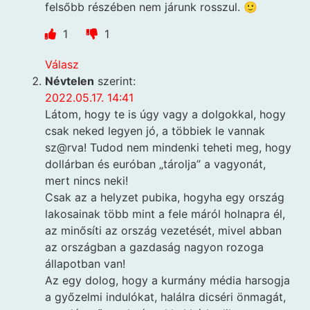
felsőbb részében nem járunk rosszul. 🙂
1
1
Válasz
Névtelen
szerint:
2022.05.17. 14:41
Látom, hogy te is úgy vagy a dolgokkal, hogy
csak neked legyen jó, a többiek le vannak
sz@rva! Tudod nem mindenki teheti meg, hogy
dollárban és euróban „tárolja” a vagyonát,
mert nincs neki!
Csak az a helyzet pubika, hogyha egy ország
lakosainak több mint a fele máról holnapra él,
az minősíti az ország vezetését, mivel abban
az országban a gazdaság nagyon rozoga
állapotban van!
Az egy dolog, hogy a kurmány média harsogja
a győzelmi indulókat, halálra dicséri önmagát,