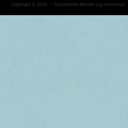
Copyright © 2020. – Északhírnök Minden jog fenntartva!