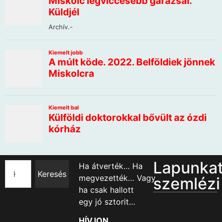
Lapunka
Ha átverték… Ha
Keresés
megvezették… Vagy
szemlézi
ha csak hallott
egy jó sztorit…
HÍVJON