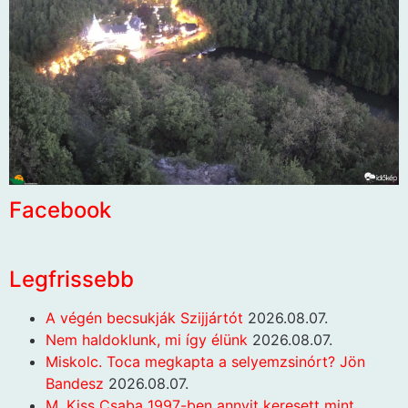
Facebook
Legfrissebb
A végén becsukják Szijjártót
2026.08.07.
Nem haldoklunk, mi így élünk
2026.08.07.
Miskolc. Toca megkapta a selyemzsinórt? Jön
Bandesz
2026.08.07.
M. Kiss Csaba 1997-ben annyit keresett mint