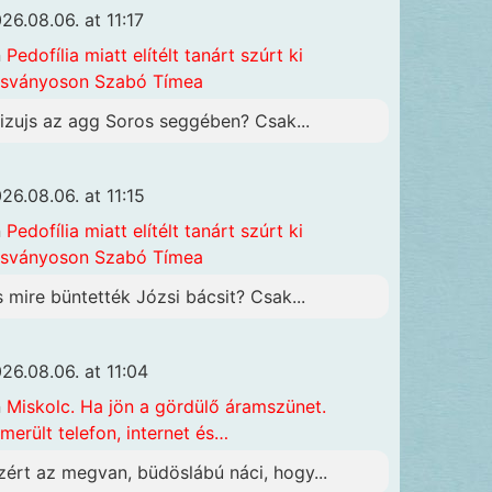
26.08.06. at 11:17
n
Pedofília miatt elítélt tanárt szúrt ki
sványoson Szabó Tímea
izujs az agg Soros seggében? Csak...
26.08.06. at 11:15
n
Pedofília miatt elítélt tanárt szúrt ki
sványoson Szabó Tímea
s mire büntették Józsi bácsit? Csak...
26.08.06. at 11:04
n
Miskolc. Ha jön a gördülő áramszünet.
merült telefon, internet és…
zért az megvan, büdöslábú náci, hogy...