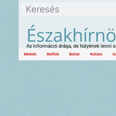
Északhírn
Az információ drága, de hülyének lenni
Miskolc
Belföld
Bulvár
Kultúra
G