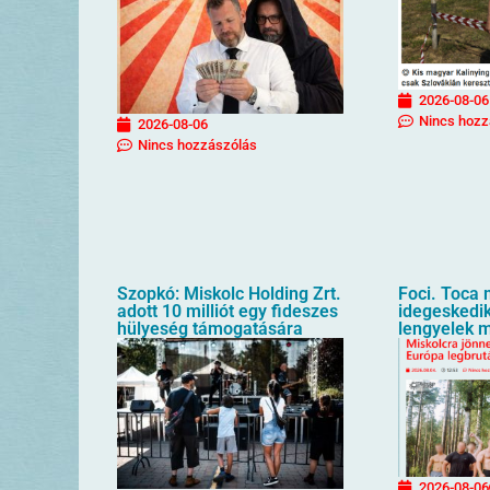
2026-08-06
Nincs hozz
2026-08-06
Nincs hozzászólás
Szopkó: Miskolc Holding Zrt.
Foci. Toca 
adott 10 milliót egy fideszes
idegeskedik
hülyeség támogatására
lengyelek m
2026-08-06