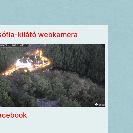
sófia-kilátó webkamera
acebook