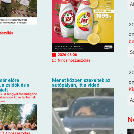
A
20
ászólás
o
be
S
2026-08-06
Nincs hozzászólás
20
már előre
Menet közben szexeltek az
o
 a zsidók és a
autópályán, itt a videó
Ki
iatt
A
N
4 hozzászólás