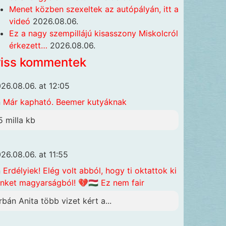
Menet közben szexeltek az autópályán, itt a
videó
2026.08.06.
Ez a nagy szempillájú kisasszony Miskolcról
érkezett…
2026.08.06.
riss kommentek
26.08.06. at 12:05
n
Már kapható. Beemer kutyáknak
5 milla kb
26.08.06. at 11:55
n
Erdélyiek! Elég volt abból, hogy ti oktattok ki
nket magyarságból! 💔🇭🇺 Ez nem fair
rbán Anita több vizet kért a...