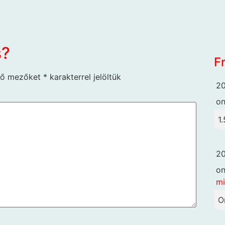
s?
F
ző mezőket
*
karakterrel jelöltük
20
o
1.
20
o
mi
O