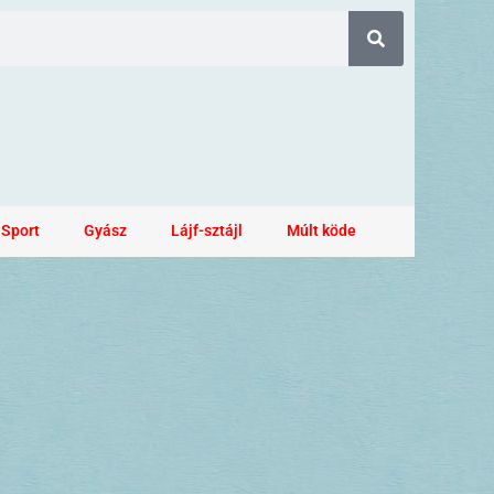
Sport
Gyász
Lájf-sztájl
Múlt köde