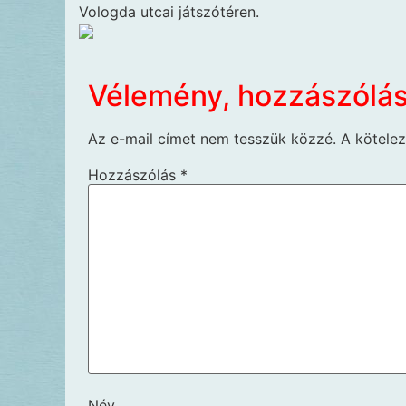
Vologda utcai játszótéren.
Vélemény, hozzászólá
Az e-mail címet nem tesszük közzé.
A kötele
Hozzászólás
*
Név