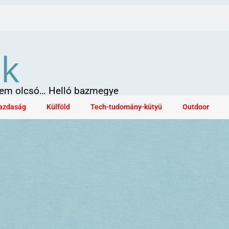
ök
 sem olcsó… Helló bazmegye
azdaság
Külföld
Tech-tudomány-kütyü
Outdoor