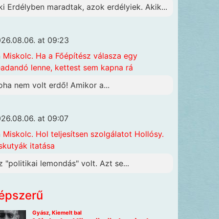
ki Erdélyben maradtak, azok erdélyiek. Akik...
26.08.06. at 09:23
n
Miskolc. Ha a Főépítész válasza egy
adandó lenne, kettest sem kapna rá
oha nem volt erdő! Amikor a...
26.08.06. at 09:07
n
Miskolc. Hol teljesítsen szolgálatot Hollósy.
skutyák itatása
z "politikai lemondás" volt. Azt se...
épszerű