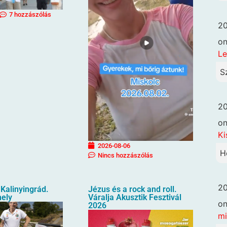
7 hozzászólás
20
o
Le
S
20
o
Ki
2026-08-06
H
Nincs hozzászólás
20
Kalinyingrád.
Jézus és a rock and roll.
hely
Váralja Akusztik Fesztivál
o
2026
mi