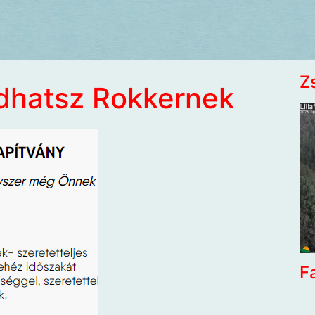
Z
dhatsz Rokkernek
F