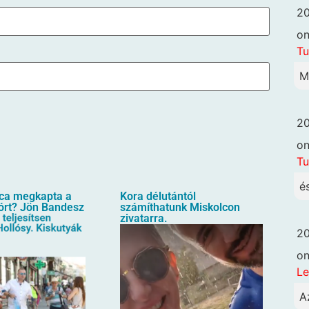
20
o
Tu
M
20
o
Tu
é
oca megkapta a
Kora délutántól
órt? Jön Bandesz
számíthatunk Miskolcon
zivatarra.
20
o
Le
A