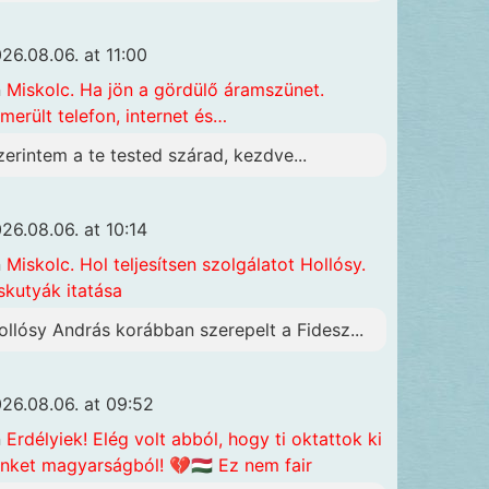
26.08.06. at 11:00
n
Miskolc. Ha jön a gördülő áramszünet.
merült telefon, internet és…
zerintem a te tested szárad, kezdve...
26.08.06. at 10:14
n
Miskolc. Hol teljesítsen szolgálatot Hollósy.
skutyák itatása
ollósy András korábban szerepelt a Fidesz...
26.08.06. at 09:52
n
Erdélyiek! Elég volt abból, hogy ti oktattok ki
nket magyarságból! 💔🇭🇺 Ez nem fair