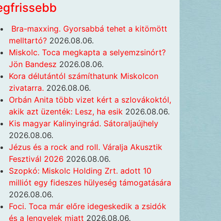
egfrissebb
Bra-maxxing. Gyorsabbá tehet a kitömött
melltartó?
2026.08.06.
Miskolc. Toca megkapta a selyemzsinórt?
Jön Bandesz
2026.08.06.
Kora délutántól számíthatunk Miskolcon
zivatarra.
2026.08.06.
Orbán Anita több vizet kért a szlovákoktól,
akik azt üzenték: Lesz, ha esik
2026.08.06.
Kis magyar Kalinyingrád. Sátoraljaújhely
2026.08.06.
Jézus és a rock and roll. Váralja Akusztik
Fesztivál 2026
2026.08.06.
Szopkó: Miskolc Holding Zrt. adott 10
milliót egy fideszes hülyeség támogatására
2026.08.06.
Foci. Toca már előre idegeskedik a zsidók
és a lengyelek miatt
2026.08.06.