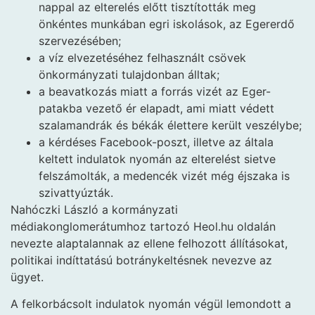
nappal az elterelés előtt tisztították meg
önkéntes munkában egri iskolások, az Egererdő
szervezésében;
a víz elvezetéséhez felhasznált csövek
önkormányzati tulajdonban álltak;
a beavatkozás miatt a forrás vizét az Eger-
patakba vezető ér elapadt, ami miatt védett
szalamandrák és békák élettere került veszélybe;
a kérdéses Facebook-poszt, illetve az általa
keltett indulatok nyomán az elterelést sietve
felszámolták, a medencék vizét még éjszaka is
szivattyúzták.
Nahóczki László a kormányzati
médiakonglomerátumhoz tartozó Heol.hu oldalán
nevezte alaptalannak az ellene felhozott állításokat,
politikai indíttatású botránykeltésnek nevezve az
ügyet.
A felkorbácsolt indulatok nyomán végül lemondott a