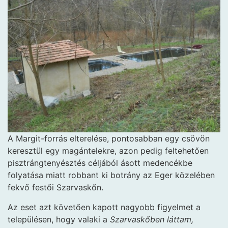
A Margit-forrás elterelése, pontosabban egy csövön
keresztül egy magántelekre, azon pedig feltehetően
pisztrángtenyésztés céljából ásott medencékbe
folyatása miatt robbant ki botrány az Eger közelében
fekvő festői Szarvaskőn.
Az eset azt követően kapott nagyobb figyelmet a
településen, hogy valaki a
Szarvaskőben láttam,