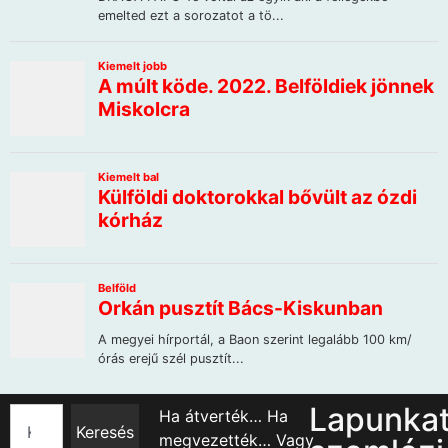
Lapunka
Ha átverték… Ha
Keresés
megvezették… Vagy