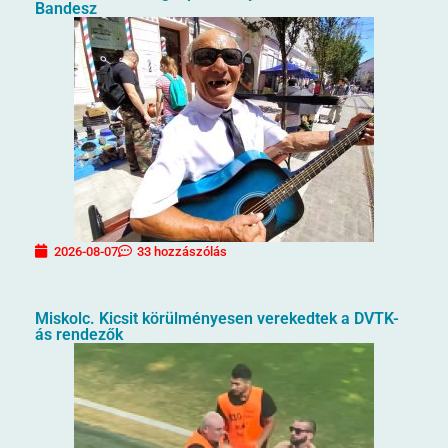
Bandesz
2026-08-07
33 hozzászólás
Miskolc. Kicsit körülményesen verekedtek a DVTK-
ás rendezők