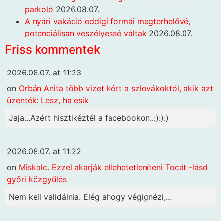
parkoló
2026.08.07.
A nyári vakáció eddigi formái megterhelővé,
potenciálisan veszélyessé váltak
2026.08.07.
Friss kommentek
2026.08.07. at 11:23
on
Orbán Anita több vizet kért a szlovákoktól, akik azt
üzenték: Lesz, ha esik
Jaja...Azért hisztikéztél a facebookon..:):):)
2026.08.07. at 11:22
on
Miskolc. Ezzel akarják ellehetetleníteni Tocát -lásd
győri közgyűlés
Nem kell validálnia. Elég ahogy végignézi,...