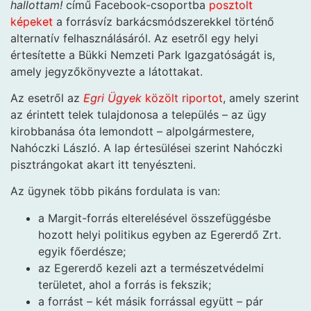
hallottam!
című Facebook-csoportba
posztolt
képeket
a forrásvíz barkácsmódszerekkel történő
alternatív felhasználásáról. Az esetről egy helyi
értesítette a Bükki Nemzeti Park Igazgatóságát is,
amely jegyzőkönyvezte a látottakat.
Az esetről az
Egri Ügyek
közölt riportot
, amely szerint
az érintett telek tulajdonosa a település – az ügy
kirobbanása óta lemondott – alpolgármestere,
Nahóczki László. A lap értesülései szerint Nahóczki
pisztrángokat akart itt tenyészteni.
Az ügynek több pikáns fordulata is van:
a Margit-forrás elterelésével összefüggésbe
hozott helyi politikus egyben az Egererdő Zrt.
egyik főerdésze;
az Egererdő kezeli azt a természetvédelmi
területet, ahol a forrás is fekszik;
a forrást – két másik forrással együtt – pár