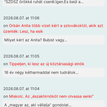
"SZDSZ örökké ruhát cserél.Igen.És beül a...
2026.08.07. at 11:06
on
Orbán Anita több vizet kért a szlovákoktól, akik azt
üzenték: Lesz, ha esik
Milyet kért az Anita? Bubist vagy...
2026.08.07. at 11:05
on
Tippeljen, ki lesz az új köztársasági elnök
16 év négy kétharmaddal nem tudrátok...
2026.08.07. at 11:04
on
Miskolc. Az „északhirnököt nem olvassa senki”
A „magyar az, aki vállalja” gondolat...