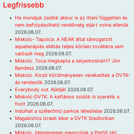
Legfrissebb
Ha mondjuk zsídók akkor is az itteni független és
nem befolyásolható rendőrség eljárt volna ellenük
2026.08.07.
Miskolc- Tapolca. A NEAK által támogatott
aquaterápiás ellátás teljes körűen továbbra sem
valósult meg
2026.08.07.
Miskolc. Toca megkapta a selyemzsinórt? Jön
Bandesz
2026.08.07.
Miskolc. Kicsit körülményesen verekedtek a DVTK-
ás rendezők
2026.08.07.
Everybody out. Küldjél
2026.08.07.
Miskolc-DVTK. A kaftános zsidók is szeretik a
focit
2026.08.07.
Indulhat a szélerőmű parkok létesítése
2026.08.07.
Magabiztos izraeli siker a DVTK Stadionban
2026.08.07.
Miskolc. Ideiglenesen megszűnik a Petőfi téri