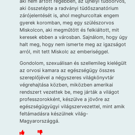
aki nem ártott régebben, az újhelyi tüdőorvos,
aki összetépte a radványi tüdőszanatórium
zárójelentését is, ahol meghurcoltak engem
gyerek koromban, meg egy szülészorvos
Miskolcon, aki megműtött és felkiáltott, mit
keresek ebben a városban. Sajnálom, hogy úgy
halt meg, hogy nem ismerte meg az igazságot
arról, mit tett Miskolc az emberiséggel.
Gondolom, szexuálisan és szellemileg kielégült
az orvosi kamara az egészségügy összes
szereplőjével a négyszeres világkönyvtár
végrehajtása közben, miközben amerikai
rendszert vezettek be, meg járták a világot
professzorokként, készülve a jövőre az
egészségügyügyi világszervezettel, mint amik
feltámadásra készülnek világ-
Magyarországgá.