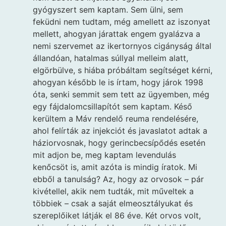
gyógyszert sem kaptam. Sem ülni, sem
feküdni nem tudtam, még amellett az iszonyat
mellett, ahogyan járattak engem gyalázva a
nemi szervemet az ikertornyos cigányság által
állandóan, hatalmas súllyal melleim alatt,
elgörbülve, s hiába próbáltam segítséget kérni,
ahogyan később le is írtam, hogy járok 1998
óta, senki semmit sem tett az ügyemben, még
egy fájdalomcsillapítót sem kaptam. Késő
kerültem a Máv rendelő reuma rendelésére,
ahol felírták az injekciót és javaslatot adtak a
háziorvosnak, hogy gerincbecsípődés esetén
mit adjon be, meg kaptam levendulás
kenőcsöt is, amit azóta is mindig íratok. Mi
ebből a tanulság? Az, hogy az orvosok – pár
kivétellel, akik nem tudták, mit műveltek a
többiek – csak a saját elmeosztályukat és
szereplőiket látják el 86 éve. Két orvos volt,