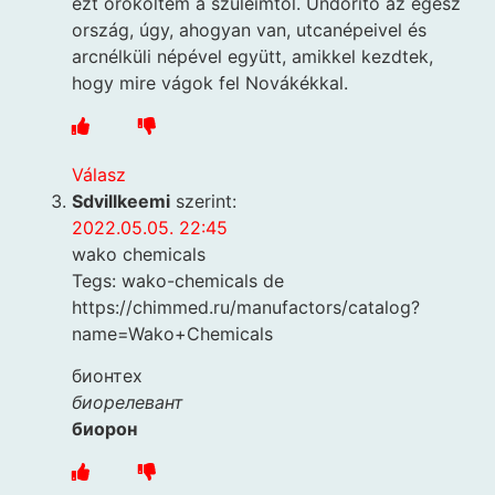
ezt örököltem a szüleimtől. Undorító az egész
ország, úgy, ahogyan van, utcanépeivel és
arcnélküli népével együtt, amikkel kezdtek,
hogy mire vágok fel Novákékkal.
Válasz
Sdvillkeemi
szerint:
2022.05.05. 22:45
wako chemicals
Tegs: wako-chemicals de
https://chimmed.ru/manufactors/catalog?
name=Wako+Chemicals
бионтеx
биорелевант
биорон