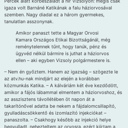
Percek alatt körbeszaladt a hír Vizsolyon: mégis csak
igaza volt Barnáné Katikának a falu háziorvosával
szemben. Nagy diadal ez a három gyermekes,
tanulatlan asszonynak.
Amikor panaszt tette a Magyar Orvosi
Kamara Országos Etikai Bizottságánál, még
reménytelennek tűnt, hogy tanúk, pénz és
ügyvéd nélkül bármire is juthat a háziorvos
ellen – aki egyben Vizsoly polgármestere is.
– Nem én győztem. Hanem az igazság – szögezte le
az atv.hu-nak mindjárt az elején a korábban
közmunkás Katika. – A kálváriám két éve kezdődött,
amikor a fájós lábammal elmentem a háziorvoshoz, és
az asszisztens távollétében öt napon át a
takarítónővel adatta be nekem a fájdalomcsillapító,
gyulladáscsökkentő és izomlazító injekciókat –
panaszolta. – Csakhogy később az injekció helye
begyulladt, nehezteltem az orvosra, ezért kiírtam a