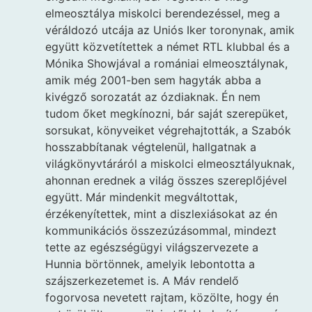
elmeosztálya miskolci berendezéssel, meg a
véráldozó utcája az Uniós Iker toronynak, amik
együtt közvetítettek a német RTL klubbal és a
Mónika Showjával a romániai elmeosztálynak,
amik még 2001-ben sem hagyták abba a
kivégző sorozatát az ózdiaknak. Én nem
tudom őket megkínozni, bár saját szerepüket,
sorsukat, könyveiket végrehajtották, a Szabók
hosszabbítanak végtelenül, hallgatnak a
világkönyvtáráról a miskolci elmeosztályuknak,
ahonnan erednek a világ összes szereplőjével
együtt. Már mindenkit megváltottak,
érzékenyítettek, mint a diszlexiásokat az én
kommunikációs összezúzásommal, mindezt
tette az egészségügyi világszervezete a
Hunnia börtönnek, amelyik lebontotta a
szájszerkezetemet is. A Máv rendelő
fogorvosa nevetett rajtam, közölte, hogy én