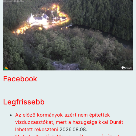
Facebook
Legfrissebb
Az előző kormányok azért nem építettek
vízduzzasztókat, mert a hazugságaikkal Dunát
lehetett rekeszteni
2026.08.08.