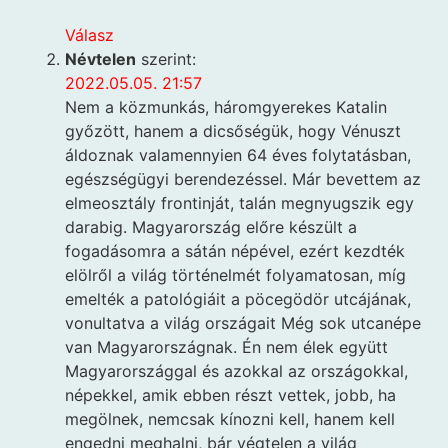
Válasz
Névtelen
szerint:
2022.05.05. 21:57
Nem a közmunkás, háromgyerekes Katalin
győzött, hanem a dicsőségük, hogy Vénuszt
áldoznak valamennyien 64 éves folytatásban,
egészségügyi berendezéssel. Már bevettem az
elmeosztály frontinját, talán megnyugszik egy
darabig. Magyarország előre készült a
fogadásomra a sátán népével, ezért kezdték
elölről a világ történelmét folyamatosan, míg
emelték a patológiáit a pöcegödör utcájának,
vonultatva a világ országait Még sok utcanépe
van Magyarországnak. Én nem élek együtt
Magyarországgal és azokkal az országokkal,
népekkel, amik ebben részt vettek, jobb, ha
megölnek, nemcsak kínozni kell, hanem kell
engedni meghalni, bár végtelen a világ