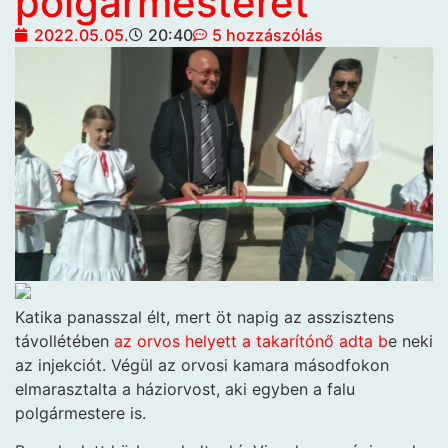
polgármesterét
2022.05.05.
20:40
5 hozzászólás
Katika panasszal élt, mert öt napig az asszisztens
távollétében
az orvos helyett a takarítónő adta b
e neki
az injekciót. Végül az orvosi kamara másodfokon
elmarasztalta a háziorvost, aki egyben a falu
polgármestere is.