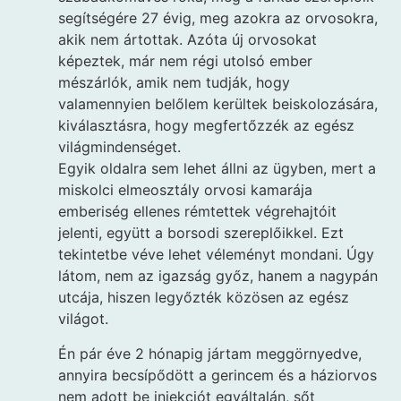
segítségére 27 évig, meg azokra az orvosokra,
akik nem ártottak. Azóta új orvosokat
képeztek, már nem régi utolsó ember
mészárlók, amik nem tudják, hogy
valamennyien belőlem kerültek beiskolozására,
kiválasztásra, hogy megfertőzzék az egész
világmindenséget.
Egyik oldalra sem lehet állni az ügyben, mert a
miskolci elmeosztály orvosi kamarája
emberiség ellenes rémtettek végrehajtóit
jelenti, együtt a borsodi szereplőikkel. Ezt
tekintetbe véve lehet véleményt mondani. Úgy
látom, nem az igazság győz, hanem a nagypán
utcája, hiszen legyőzték közösen az egész
világot.
Én pár éve 2 hónapig jártam meggörnyedve,
annyira becsípődött a gerincem és a háziorvos
nem adott be injekciót egyáltalán, sőt