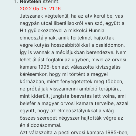
Névtelen
szerint:
2022.05.05. 21:16
Játszanak végtelenül, ha az atv kerül be, vas
nagypán utcai liberálisokról van szó, együtt a
Hit gyülekezetével a miskolci Hunnia
elmeosztálynak, amik fertelmet hajtottak
végre kutyás hosszabbítóikkal a családomon.
Így is vannak a médiájukban berendezve. Nem
lehet állást foglalni az ügyben, mivel az orvosi
kamara 1995-ben azt válaszolta kivizsgálás
kérésemkor, hogy mi történt a megyei
kórházban, miért fenyegetettek meg többen,
ne próbáljak visszamenni ambíció terápiára,
mint kiderült, jungista beavatás lett volna, ami
belefér a magyar orvosi kamara terveibe, azzal
együtt, hogy az elmeosztályukkal a világ
összes szerepét négyszer hajtották végre az
én áldozásommal.
Azt válaszolta a pesti orvosi kamara 1995-ben,