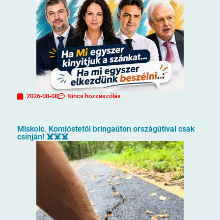
2026-08-08
Nincs hozzászólás
Miskolc. Komlóstetői bringaúton országútival csak
csínján! ☠️☠️☠️