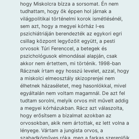
hogy Miskolcra bízza a sorsomat. Én nem
tudhattam, hogy ők éppen hol járnak a
világpolitikai történelmi korok ismétlésénél,
sem azt, hogy a megyei kórház I-es
pszichiátriáján berendezték az egykori egri
csillag központ legyőzőit együtt, a pesti
orvosok Túri Ferenccel, a betegek és
pszichológusok elmondásai alapján, csak
akkor nem értettem, mi történik. 1998-ban
Rácznak írtam egy hosszú levelet, azzal, hogy
a miskolci elmeosztály skizoprenjei nem
élhetnek házaséletet, meg hasonlókkal, mivel
egyáltalán nem voltam magamnál. De azt fel
tudtam sorolni, melyik orvos mit művelt addig
a megyei kórházukban. Rácz azt válaszolta,
hogy erősítsem a bizalmat azokban az
orvosokban, akik nem ártottak, ez lett volna a
lényege. Vártam a jungista orvos, a
szabadköműves róka, meg a farkas szereplőik