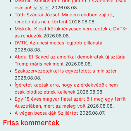
Miskolc. Komlóstetői bringaúton országútival csak
csínján! ☠️☠️☠️
2026.08.08.
Tóth-Szántai József. Minden rendben zajlott,
rendbontás nem történt
2026.08.08.
Miskolc. Kicsit körülményesen verekedtek a DVTK-
ás rendezők
2026.08.08.
DVTK. Az uncsi meccs legjobb pillanatai
2026.08.08.
Abdul El-Sayed az amerikai demokraták új sztárja,
Trump máris nekiment
2026.08.08.
Szakszervezetekkel is egyeztetett a miniszter
2026.08.08.
Ígéretet kaptak arra, hogy az érdekvédők nem
csak biodíszletnek kellenek
2026.08.08.
Egy 18 éves magyar fiatal azért ölt meg egy férfit
Ausztriában, mert az meleg volt
2026.08.08.
A végén becsukják Szijjártót
2026.08.07.
Friss kommentek