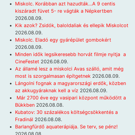
Miskolc. Korábban azt hazudták…A 9 centis
kiszáradt füvet 5- re vágták a Népkertben
2026.08.09.
Kik azok? Zsidók, baloldaliak és ellepik Miskolcot
2026.08.09.
Miskolc. Eladó egy gyárépület gombokért
2026.08.09.
Minden idők legsikeresebb horvát filmje nyitja a
CineFestet
2026.08.09.
Az államé lesz a miskolci Avas szálló, amit még
most is szorgalmasan építgetnek
2026.08.09.
Lángolni fognak a magyarországi erdők, közben
az akkugyáraknak kell a víz
2026.08.09.
Már 2700 éve egy vasipari központ működött a
Bükkben
2026.08.08.
Kubatov: 30 százalékos költségcsökkentés a
Fradinál
2026.08.08.
Barlangfürdő aquaterápiája. Se terv, se pénz!
2026.08.08.