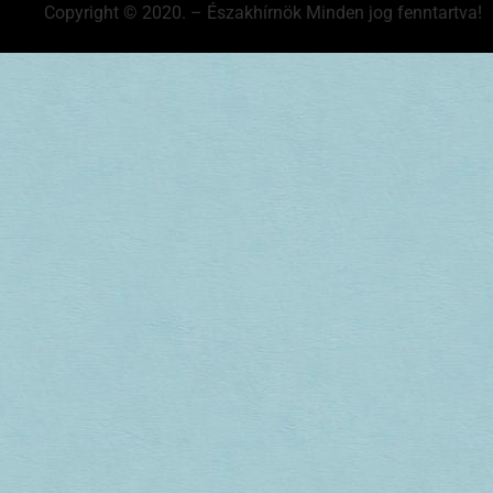
Copyright © 2020. – Északhírnök Minden jog fenntartva!