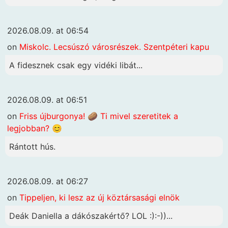
2026.08.09. at 06:54
on
Miskolc. Lecsúszó városrészek. Szentpéteri kapu
A fidesznek csak egy vidéki libát...
2026.08.09. at 06:51
on
Friss újburgonya! 🥔 Ti mivel szeretitek a
legjobban? 😊
Rántott hús.
2026.08.09. at 06:27
on
Tippeljen, ki lesz az új köztársasági elnök
Deák Daniella a dákószakértő? LOL :):-))...