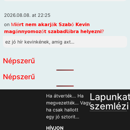
2026.08.08. at 22:25
on
M𝗶é𝗿𝘁 𝗻𝗲𝗺 𝗮𝗸𝗮𝗿𝗷á𝗸 𝗦𝘇𝗮𝗯ó 𝗞𝗲𝘃𝗶𝗻
𝗺𝗮𝗴á𝗻𝗻𝘆𝗼𝗺𝗼𝘇ó𝘁 𝘀𝘇𝗮𝗯𝗮𝗱𝗹á𝗯𝗿𝗮 𝗵𝗲𝗹𝘆𝗲𝘇𝗻𝗶?
ez jó hír kevinkének, amig axt...
Népszerű
Népszerű
Lapunka
Ha átverték… Ha
megvezették… Vagy
szemlézi
ha csak hallott
egy jó sztorit…
HÍVJON