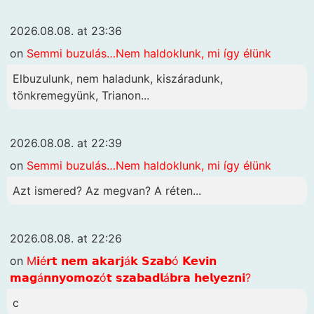
2026.08.08. at 23:36
on
Semmi buzulás…Nem haldoklunk, mi így élünk
Elbuzulunk, nem haladunk, kiszáradunk,
tönkremegyünk, Trianon...
2026.08.08. at 22:39
on
Semmi buzulás…Nem haldoklunk, mi így élünk
Azt ismered? Az megvan? A réten...
2026.08.08. at 22:26
on
M𝗶é𝗿𝘁 𝗻𝗲𝗺 𝗮𝗸𝗮𝗿𝗷á𝗸 𝗦𝘇𝗮𝗯ó 𝗞𝗲𝘃𝗶𝗻
𝗺𝗮𝗴á𝗻𝗻𝘆𝗼𝗺𝗼𝘇ó𝘁 𝘀𝘇𝗮𝗯𝗮𝗱𝗹á𝗯𝗿𝗮 𝗵𝗲𝗹𝘆𝗲𝘇𝗻𝗶?
c