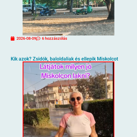
2026-08-09
6 hozzászólás
Kik azok? Zsidók, baloldaliak és ellepik Miskolcot