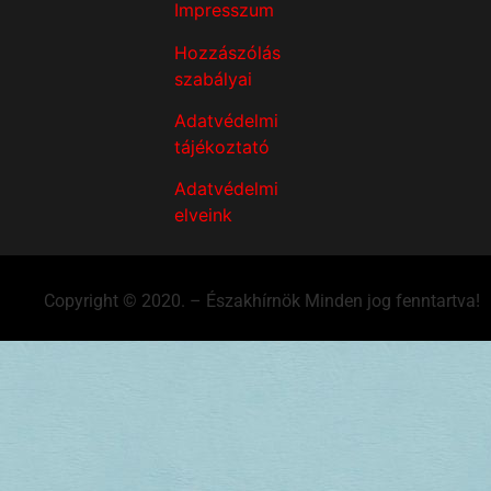
Impresszum
Hozzászólás
szabályai
Adatvédelmi
tájékoztató
Adatvédelmi
elveink
Copyright © 2020. – Északhírnök Minden jog fenntartva!