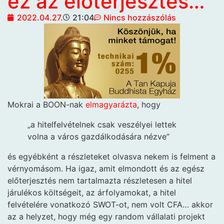
ez az előterjesztés…
2022.04.27.
21:04
Nincs hozzászólás
Mokrai a BOON-nak
elmagyarázta
, hogy
„a hitelfelvételnek csak veszélyei lettek
volna a város gazdálkodására nézve”
és egyébként a részleteket olvasva nekem is felment a
vérnyomásom. Ha igaz, amit elmondott és az egész
előterjesztés nem tartalmazta részletesen a hitel
járulékos költségeit, az árfolyamokat, a hitel
felvételére vonatkozó SWOT-ot, nem volt CFA… akkor
az a helyzet, hogy még egy random vállalati projekt