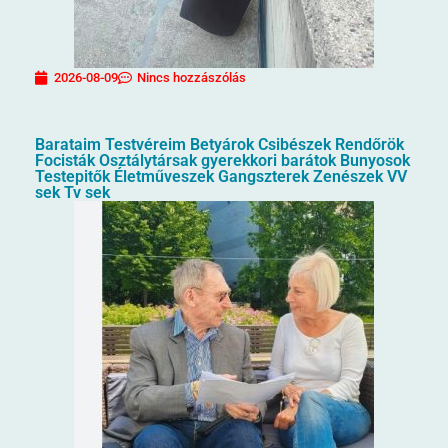
2026-08-09
Nincs hozzászólás
Barataim Testvéreim Betyárok Csibészek Rendőrök
Focisták Osztálytársak gyerekkori barátok Bunyosok
Testepitők Életműveszek Gangszterek Zenészek VV
sek Tv sek