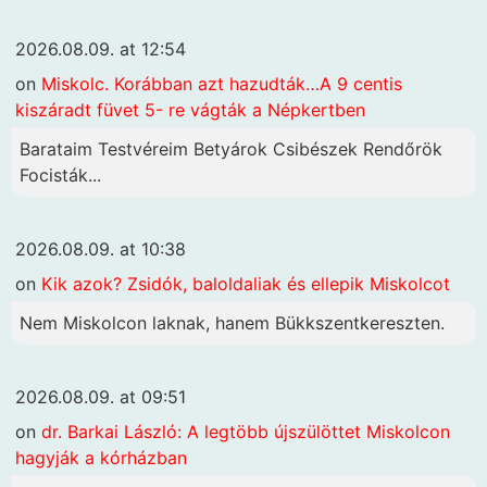
2026.08.09. at 12:54
on
Miskolc. Korábban azt hazudták…A 9 centis
kiszáradt füvet 5- re vágták a Népkertben
Barataim Testvéreim Betyárok Csibészek Rendőrök
Focisták...
2026.08.09. at 10:38
on
Kik azok? Zsidók, baloldaliak és ellepik Miskolcot
Nem Miskolcon laknak, hanem Bükkszentkereszten.
2026.08.09. at 09:51
on
dr. Barkai László: A legtöbb újszülöttet Miskolcon
hagyják a kórházban