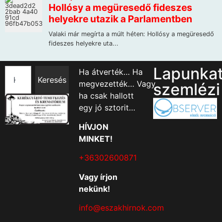
Lapunka
Ha átverték… Ha
Keresés
megvezették… Vagy
szemlézi
ha csak hallott
egy jó sztorit…
HÍVJON
MINKET!
+36302600871
Vagy írjon
nekünk!
info@eszakhirnok.com