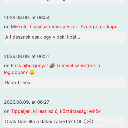
2026.08.09. at 06:54
on
Miskolc. Lecsúszó városrészek. Szentpéteri kapu
A fidesznek csak egy vidéki libát...
2026.08.09. at 06:51
on
Friss újburgonya! 🥔 Ti mivel szeretitek a
legjobban? 😊
Rántott hús.
2026.08.09. at 06:27
on
Tippeljen, ki lesz az új köztársasági elnök
Deák Daniella a dákószakértő? LOL :):-))...