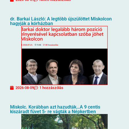
dr. Barkai László: A legtöbb újszülöttet Miskolcon
hagyják a kórházban
2026-08-09
1 hozzászólás
Miskolc. Korábban azt hazudták…A 9 centis
kiszáradt füvet 5- re vágták a Népkertben