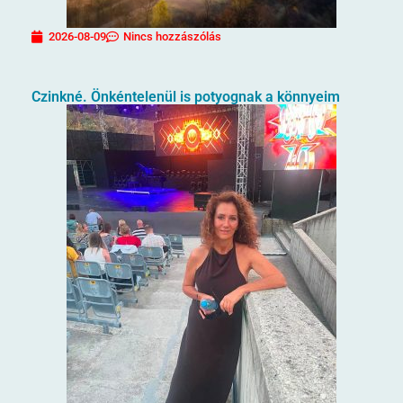
2026-08-09
Nincs hozzászólás
Czinkné. Önkéntelenül is potyognak a könnyeim