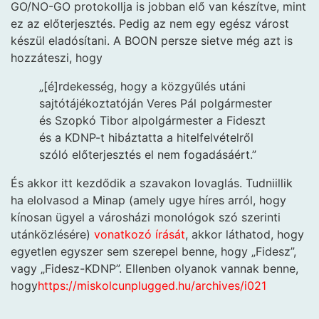
GO/NO-GO protokollja is jobban elő van készítve, mint
ez az előterjesztés. Pedig az nem egy egész várost
készül eladósítani. A BOON persze sietve még azt is
hozzáteszi, hogy
„[é]rdekesség, hogy a közgyűlés utáni
sajtótájékoztatóján Veres Pál polgármester
és Szopkó Tibor alpolgármester a Fideszt
és a KDNP-t hibáztatta a hitelfelvételről
szóló előterjesztés el nem fogadásáért.”
És akkor itt kezdődik a szavakon lovaglás. Tudniillik
ha elolvasod a Minap (amely ugye híres arról, hogy
kínosan ügyel a városházi monológok szó szerinti
utánközlésére)
vonatkozó írását
, akkor láthatod, hogy
egyetlen egyszer sem szerepel benne, hogy „Fidesz”,
vagy „Fidesz-KDNP”. Ellenben olyanok vannak benne,
hogy
https://miskolcunplugged.hu/archives/i021