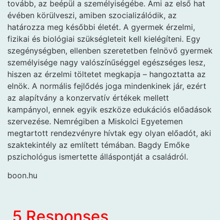
tovább, az beépül a személyiségébe. Ami az első hat
évében körülveszi, amiben szocializálódik, az
határozza meg későbbi életét. A gyermek érzelmi,
fizikai és biológiai szükségleteit kell kielégíteni. Egy
szegénységben, ellenben szeretetben felnövő gyermek
személyisége nagy valószínűséggel egészséges lesz,
hiszen az érzelmi töltetet megkapja – hangoztatta az
elnök. A normális fejlődés joga mindenkinek jár, ezért
az alapítvány a konzervatív értékek mellett
kampányol, ennek egyik eszköze edukációs előadások
szervezése. Nemrégiben a Miskolci Egyetemen
megtartott rendezvényre hívtak egy olyan előadót, aki
szaktekintély az említett témában. Bagdy Emőke
pszichológus ismertette álláspontját a családról.
boon.hu
5 Responses