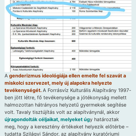
A
genderizmus ideológiája ellen emelte fel szavát a
miskolci szervezet, mely új alapokra helyezte
tevékenységét.
A Forrásvíz Kulturális Alapítvány 1997-
ben jött létre, fő tevékenysége a jótékonyság mellett
halmozottan hátrányos helyzetű gyermekek segítése
volt. Tavaly tisztújítás volt az alapítványnál, akkor
újragondolták céljaikat, melyeket úg
y határoztak
meg, hogy a keresztény értékeket helyezik előtérbe –
tudatta Szilágyi Sándor, az alapítvány kuratóriumi