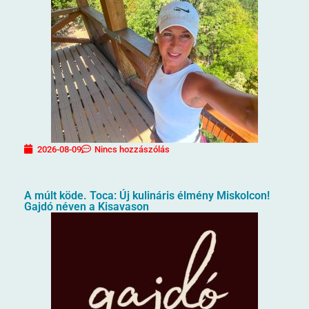
2026-08-09
Nincs hozzászólás
A múlt köde. Toca: Új kulináris élmény Miskolcon!
Gajdó néven a Kisavason