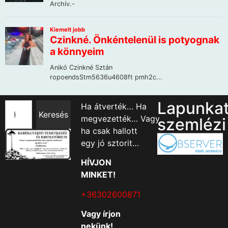
Lapunka
Ha átverték… Ha
Keresés
megvezették… Vagy
szemlézi
ha csak hallott
egy jó sztorit…
HÍVJON
MINKET!
+36302600871
Vagy írjon
nekünk!