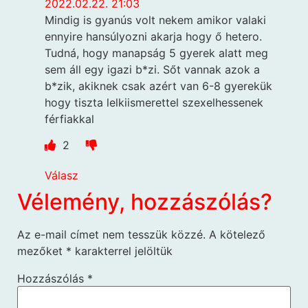
2022.02.22. 21:03
Mindig is gyanús volt nekem amikor valaki
ennyire hansúlyozni akarja hogy ő hetero.
Tudná, hogy manapság 5 gyerek alatt meg
sem áll egy igazi b*zi. Sőt vannak azok a
b*zik, akiknek csak azért van 6-8 gyerekük
hogy tiszta lelkiismerettel szexelhessenek
férfiakkal
2
Válasz
Vélemény, hozzászólás?
Az e-mail címet nem tesszük közzé.
A kötelező
mezőket
*
karakterrel jelöltük
Hozzászólás
*