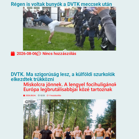
Régen is voltak bunyók a DVTK meccsek után
2026-08-06
Nincs hozzászólás
DVTK. Ma szigorúság lesz, a külföldi szurkolók
elkezdtek trükközni