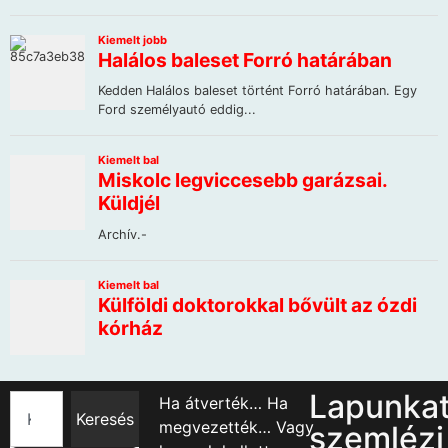
Lapunka
Ha átverték… Ha
Keresés
megvezették… Vagy
szemlézi