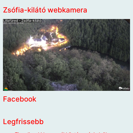
Zsófia-kilátó webkamera
Facebook
Legfrissebb