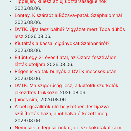
Tippeljen, ki lesz az új köztársasági elnök
2026.08.06.
Lontay. Kiszáradt a Bózsva-patak Széphalomnál
2026.08.06.
DVTK. Újra lesz balhé? Vigyázat mert Toca dühös
lesz
2026.08.06.
Kiutálták a kassai cigányokat Szalonnáról?
2026.08.06.
Eltűnt egy 21 éves fiatal, az Ozora fesztiválon
látták utoljára
2026.08.06.
Régen is voltak bunyók a DVTK meccsek után
2026.08.06.
DVTK. Ma szigorúság lesz, a külföldi szurkolók
elkezdtek trükközni
2026.08.06.
(nincs cím)
2026.08.06.
A betegszállítók ülő helyzetben, leszíjazva
szállították haza, ahol halva érkezett meg
2026.08.06.
Nemcsak a Jégcsarnokot, de szökőkutakat sem