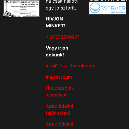
ha csak hallott
egy jó sztorit…
HÍVJON
MINKET!
+36302600871
Vagy írjon
nekünk!
info@eszakhirnok.com
Impresszum
Hozzászólás
szabályai
Adatvédelmi
tájékoztató
Adatvédelmi