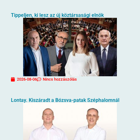
Tippeljen, ki lesz az új köztársasági elnök
2026-08-06
Nincs hozzászólás
Lontay. Kiszáradt a Bózsva-patak Széphalomnál