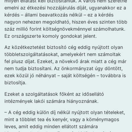
milyen ellátást kell biztosítaniuk. A város nem szeretné
emelni az étkezési hozzájárulás díját, ugyanakkor ez a
kérdés – állami beavatkozás nélkül – ez a kérdés
nagyon nehezen megoldható, hiszen éves szinten több
száz millió forint költségnövekménnyel számolhatunk.
Ez országszerte komoly gondokat jelent.
Az közétkeztetést biztosító cég eddig nyújtott olyan
többletszolgáltatásokat, amelyekért nem számoltak
fel plusz díjat. Ezeket, a növekvő árak miatt a cég már
nem tudja biztosítani. Az önkormányzat úgy döntött,
ezek közül jó néhányat – saját költségén – továbbra is
biztosítja.
Ezeket a szolgáltatások főként az idősellátó
intézmények lakói számára hiányoznának.
– A cég eddig külön díj nélkül nyújtott olyan tételeket,
mint a többlet tea és kenyér, vagy a köménymagos
leves, amit eddig minden ellátott számára