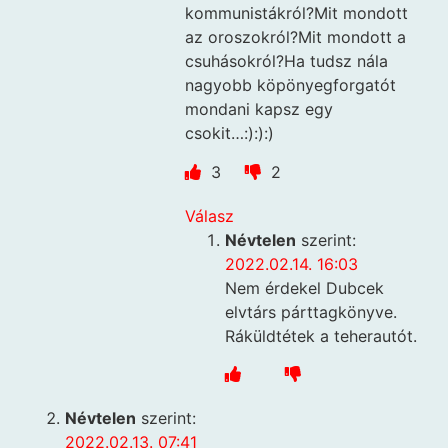
kommunistákról?Mit mondott
az oroszokról?Mit mondott a
csuhásokról?Ha tudsz nála
nagyobb köpönyegforgatót
mondani kapsz egy
csokit…:):):)
3
2
Válasz
Névtelen
szerint:
2022.02.14. 16:03
Nem érdekel Dubcek
elvtárs párttagkönyve.
Ráküldtétek a teherautót.
Névtelen
szerint:
2022.02.13. 07:41