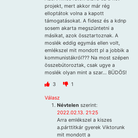
projekt, mert akkor már rég
elloptátok volna a kapott
támogatásokat. A fidesz és a kdnp
sosem akarta megszüntetni a
másikat, azok össztartoznak. A
moslék eddig egymás ellen volt,
emlékszel mit mondott pl a jobbik a
kommunistákról??? Na most szépen
összebútoroztak, csak ugye a
moslék olyan mint a szar… BÜDÖS!
3
1
Válasz
Névtelen
szerint:
2022.02.13. 21:25
Arra emlékszel a kiszes
a.párttitkár gyerek Viktorunk
mit mondott a