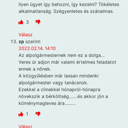
ilyen ügyet így behozni, így kezelni? Tökéletes
alkalmatlanság. Szégyenletes és szánalmas.
3
Válasz
zp
szerint:
2022.02.14. 14:10
Az alpolgármesternek nem ez a dolga…
Veres úr adjon már valami értelmes feladatot
ennek a nőnek.
A közgyűlésben már lassan mindenki
alpolgármester vagy tanácsnok.
Ezekkel a címekkel hónapról-hónapra
növekszik a bérköltség…….és akkor jön a
köménymagleves ára………
1
Válasz