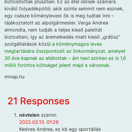
biztosítottak pluszban. Ez az étel idősek számára
kiváló folyadékpótló: akik szinte semmit nem esznek,
egy csésze köménylevest ők is meg tudtak inni –
tájékoztatott az alpolgármester. Varga Andrea
elmondta, nem tudják a teljes kieső palettát
biztosítani, így az áremelkedés miatt kieső „grátisz”
szolgáltatások közü
l a köménymagos leves
megtartására összpontosít az önkormányzat, amelyet
30 éve kapnak az ellátottak – ám havi szinten ez is 1,6
millió forintos költséget jelent majd a városnak.
minap.hu
21 Responses
névtelen
szerint:
2022.02.13. 01:29
Kedves Andrea, ez kb egy sportállás