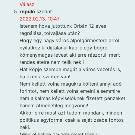
Válasz
repülő
szerint:
2022.02.13. 10:47
Istenem hova jutottunk Orbán 12 éves
regnálása, tolvajlása után?
Hogy egy nagy város alpolgármestere arról
nyilatkozik, díjtalanul kap-e egy bögre
köménymagas levest aki erre rászorul, mert
rendes ételre nem telik neki!
Hát köpje szembe magát a város vezetés is,
ha ezen a szinten van!
Nem kellett volna magukra költeni annyi adó
forintot, nem kellett volna emelni a semmire
nem alkalmas képviselőknek fizetett pénzeket,
hanem átmenetileg megvonni!
Akkor erre most azt tudom mondani, minden
politikus egyforma, csak a saját zsebe fontos
neki.
Mind el kellen zavarni követ törni!