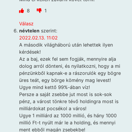
8
1
Válasz
névtelen
szerint:
2022.02.13. 11:02
A második világháború után lehettek ilyen
kérdések!
Az a baj, ezek fel sem fogják, mennyire alja
dolog arról dönteni, és nyilatkozni, hogy a mi
pénzünkből kapnak-e a rászorulók egy bögre
üres teát, egy börge kömény mag levest!
Ugye mind kettő 99%-ában víz!
Persze a saját zsebbe jut most is sok-sok
pénz, a várost tönkre tévő holdingra most is
milliárdokat pocsékol a város!
Ugye 1 milliárd az 1000 millió, és hány 1000
millió Ft-t nyúlt már le a holding, és mennyi
ment ebből magán zsebekbe!