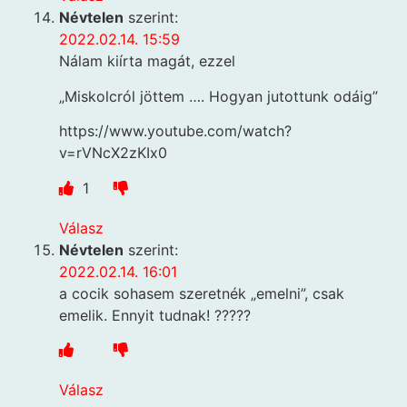
Névtelen
szerint:
2022.02.14. 15:59
Nálam kiírta magát, ezzel
„Miskolcról jöttem …. Hogyan jutottunk odáig”
https://www.youtube.com/watch?
v=rVNcX2zKIx0
1
Válasz
Névtelen
szerint:
2022.02.14. 16:01
a cocik sohasem szeretnék „emelni”, csak
emelik. Ennyit tudnak! ?????
Válasz