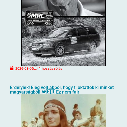
2026-08-06
1 hozzászólás
Erdélyiek! Elég volt abból, hogy ti oktattok ki minket
magyarságból! 💔🇭🇺 Ez nem fair