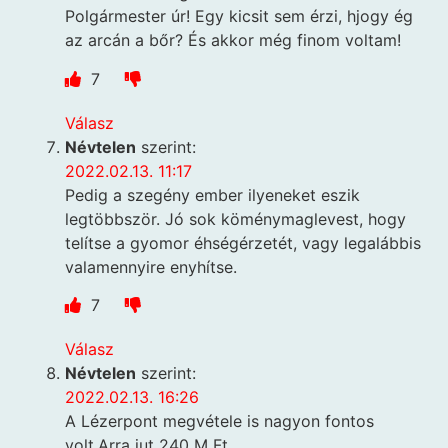
Polgármester úr! Egy kicsit sem érzi, hjogy ég
az arcán a bőr? És akkor még finom voltam!
7
Válasz
Névtelen
szerint:
2022.02.13. 11:17
Pedig a szegény ember ilyeneket eszik
legtöbbször. Jó sok köménymaglevest, hogy
telítse a gyomor éhségérzetét, vagy legalábbis
valamennyire enyhítse.
7
Válasz
Névtelen
szerint:
2022.02.13. 16:26
A Lézerpont megvétele is nagyon fontos
volt.Arra jut 240 M Ft.