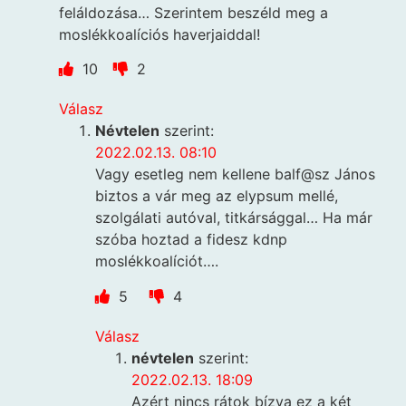
feláldozása… Szerintem beszéld meg a
moslékkoalíciós haverjaiddal!
10
2
Válasz
Névtelen
szerint:
2022.02.13. 08:10
Vagy esetleg nem kellene balf@sz János
biztos a vár meg az elypsum mellé,
szolgálati autóval, titkársággal… Ha már
szóba hoztad a fidesz kdnp
moslékkoalíciót….
5
4
Válasz
névtelen
szerint:
2022.02.13. 18:09
Azért nincs rátok bízva ez a két