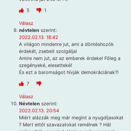
5
1
Válasz
névtelen
szerint:
2022.02.13. 18:42
A világon mindenre jut, ami a döntéshozók
érdekét, zsebeit szolgálja!
Amire nem jut, az az emberek érdeke! Főleg a
szegényeké, elesetteké!
És ezt a baromságot hívják demokráciának?!
7
Válasz
Névtelen
szerint:
2022.02.13. 20:54
Miért alázzák meg már megint a nyugdíjasokat
? Mert ettől szavazatokat remélnek ? Hát