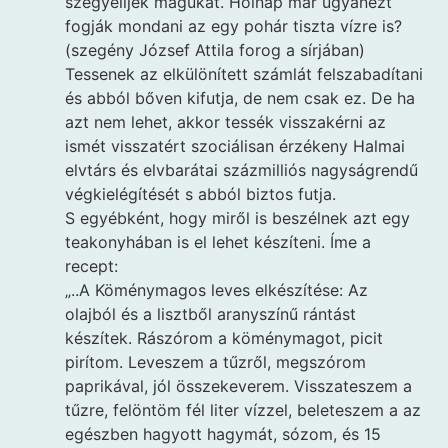
szégyelljék magukat. Holnap már ugyanezt
fogják mondani az egy pohár tiszta vízre is?
(szegény József Attila forog a sírjában)
Tessenek az elkülönített számlát felszabadítani
és abból bőven kifutja, de nem csak ez. De ha
azt nem lehet, akkor tessék visszakérni az
ismét visszatért szociálisan érzékeny Halmai
elvtárs és elvbarátai százmilliós nagyságrendű
végkielégítését s abból biztos futja.
S egyébként, hogy miről is beszélnek azt egy
teakonyhában is el lehet készíteni. Íme a
recept:
„..A Köménymagos leves elkészítése: Az
olajból és a lisztből aranyszínű rántást
készítek. Rászórom a köménymagot, picit
pirítom. Leveszem a tűzről, megszórom
paprikával, jól összekeverem. Visszateszem a
tűzre, felöntöm fél liter vízzel, beleteszem a az
egészben hagyott hagymát, sózom, és 15