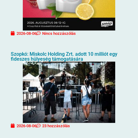
2026-08-06
Nincs hozzászólás
Szopkó: Miskolc Holding Zrt. adott 10 milliót egy
fideszes hülyeség támogatására
2026-08-06
23 hozzászólás