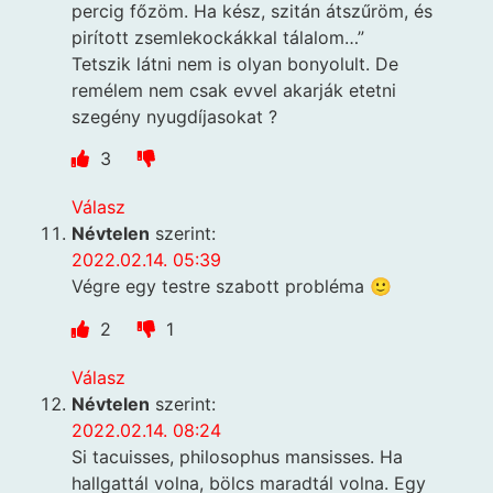
percig főzöm. Ha kész, szitán átszűröm, és
pirított zsemlekockákkal tálalom…”
Tetszik látni nem is olyan bonyolult. De
remélem nem csak evvel akarják etetni
szegény nyugdíjasokat ?
3
Válasz
Névtelen
szerint:
2022.02.14. 05:39
Végre egy testre szabott probléma 🙂
2
1
Válasz
Névtelen
szerint:
2022.02.14. 08:24
Si tacuisses, philosophus mansisses. Ha
hallgattál volna, bölcs maradtál volna. Egy