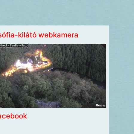
sófia-kilátó webkamera
acebook