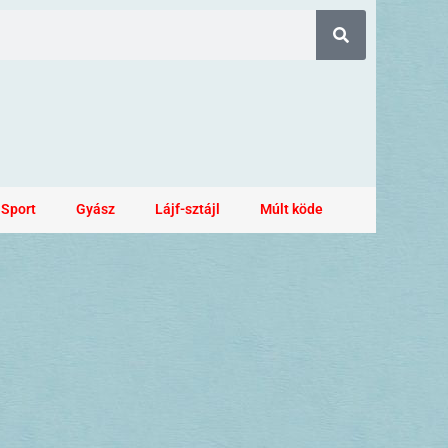
Sport
Gyász
Lájf-sztájl
Múlt köde