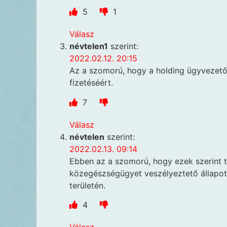
5
1
Válasz
névtelen1
szerint:
2022.02.12. 20:15
Az a szomorú, hogy a holding ügyvezető
fizetéséért.
7
Válasz
névtelen
szerint:
2022.02.13. 09:14
Ebben az a szomorú, hogy ezek szerint t
közegészségügyet veszélyeztető állapot
területén.
4
Válasz