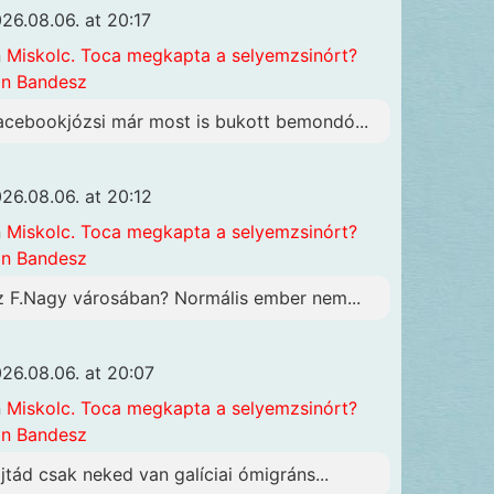
26.08.06. at 20:17
n
Miskolc. Toca megkapta a selyemzsinórt?
n Bandesz
acebookjózsi már most is bukott bemondó...
26.08.06. at 20:12
n
Miskolc. Toca megkapta a selyemzsinórt?
n Bandesz
z F.Nagy városában? Normális ember nem...
26.08.06. at 20:07
n
Miskolc. Toca megkapta a selyemzsinórt?
n Bandesz
ajtád csak neked van galíciai ómigráns...