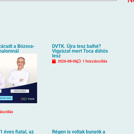
záradt a Bózsva-
DVTK. Újra lesz balhé?
halomnál
Vigyázat mert Toca dühös
lesz
2026-08-06
1 hozzászólás
ászólás
1 éves fiatal, az
Régen is voltak bunyók a