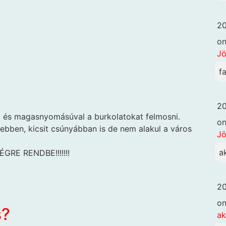
20
o
Jö
f
20
ni és magasnyomásúval a burkolatokat felmosni.
o
bben, kicsit csúnyábban is de nem alakul a város
Jö
a
RE RENDBE!!!!!!!
20
o
s?
ak