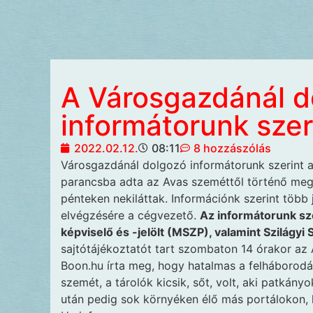
A Városgazdánál d
informátorunk szer
2022.02.12.
08:11
8 hozzászólás
Városgazdánál dolgozó informátorunk szerint a
parancsba adta az Avas szeméttől történő megt
pénteken nekiláttak. Információnk szerint több
elvégzésére a cégvezető.
Az informátorunk sze
képviselő és -jelölt (MSZP), valamint Szilágyi
sajtótájékoztatót tart szombaton 14 órakor az
Boon.hu írta meg, hogy hatalmas a felháborodás 
szemét, a tárolók kicsik, sőt, volt, aki patkány
után pedig sok környéken élő más portálokon