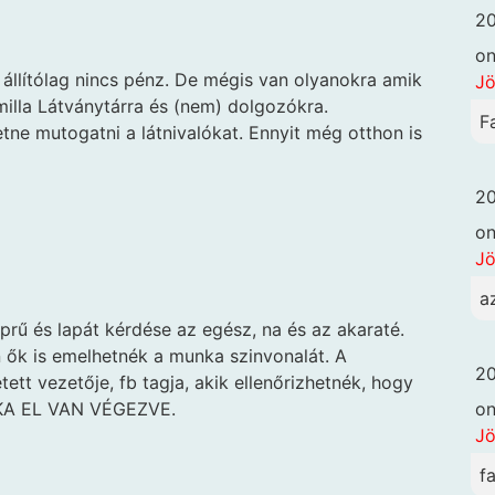
20
o
állítólag nincs pénz. De mégis van olyanokra amik
Jö
milla Látványtárra és (nem) dolgozókra.
F
etne mutogatni a látnivalókat. Ennyit még otthon is
20
o
Jö
a
prű és lapát kérdése az egész, na és az akaraté.
 ők is emelhetnék a munka szinvonalát. A
20
ett vezetője, fb tagja, akik ellenőrizhetnék, hogy
o
UNKA EL VAN VÉGEZVE.
Jö
f