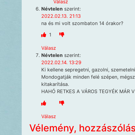
Válasz
Névtelen
szerint:
2022.02.13. 21:13
na és mi volt szombaton 14 órakor?
1
Válasz
Névtelen
szerint:
2022.02.14. 13:29
Ki kellene sepregetni, gazolni, szemetel
Mondogatják minden felé szépen, mégsze
kitakarítása.
HAHÓ RETKES A VÁROS TEGYÉK MÁR VÉG
Válasz
Vélemény, hozzászólá