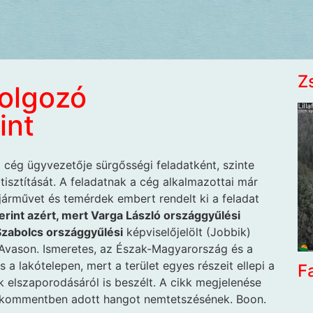
Z
olgozó
int
 cég ügyvezetője sürgősségi feladatként, szinte
isztítását. A feladatnak a cég alkalmazottai már
 járművet és temérdek embert rendelt ki a feladat
rint azért, mert Varga László országgyűlési
 Szabolcs országgyűlési
képviselőjelölt (Jobbik)
 Avason. Ismeretes, az Észak-Magyarország és a
a lakótelepen, mert a terület egyes részeit ellepi a
F
ok elszaporodásáról is beszélt. A cikk megjelenése
, kommentben adott hangot nemtetszésének. Boon.