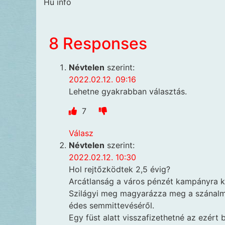
Hu info
8 Responses
Névtelen
szerint:
2022.02.12. 09:16
Lehetne gyakrabban választás.
7
Válasz
Névtelen
szerint:
2022.02.12. 10:30
Hol rejtőzködtek 2,5 évig?
Arcátlanság a város pénzét kampányra kö
Szilágyi meg magyarázza meg a szánalma
édes semmittevéséről.
Egy füst alatt visszafizethetné az ezért b