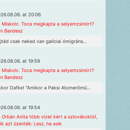
26.08.06. at 20:06
n
Miskolc. Toca megkapta a selyemzsinórt?
n Bandesz
ajtád csak neked van galíciai ómigráns...
26.08.06. at 19:59
n
Miskolc. Toca megkapta a selyemzsinórt?
n Bandesz
kkor Dafke! "Amikor a Paksi Atomerőmű...
26.08.06. at 19:54
n
Orbán Anita több vizet kért a szlovákoktól,
ik azt üzenték: Lesz, ha esik