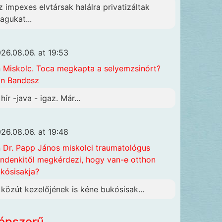
z impexes elvtársak halálra privatizáltak
agukat...
26.08.06. at 19:53
n
Miskolc. Toca megkapta a selyemzsinórt?
n Bandesz
hír -java - igaz. Már...
26.08.06. at 19:48
n
Dr. Papp János miskolci traumatológus
ndenkitől megkérdezi, hogy van-e otthon
kósisakja?
 közút kezelőjének is kéne bukósisak...
épszerű