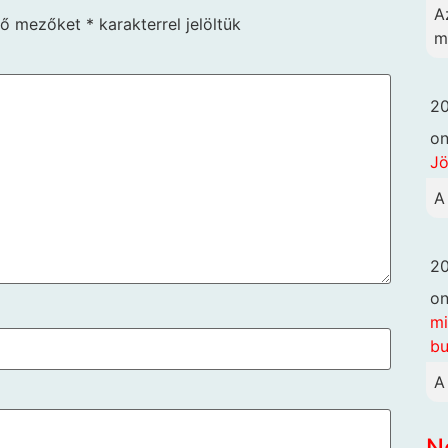
A
ző mezőket
*
karakterrel jelöltük
m
20
o
Jö
A 
20
o
mi
bu
A
N