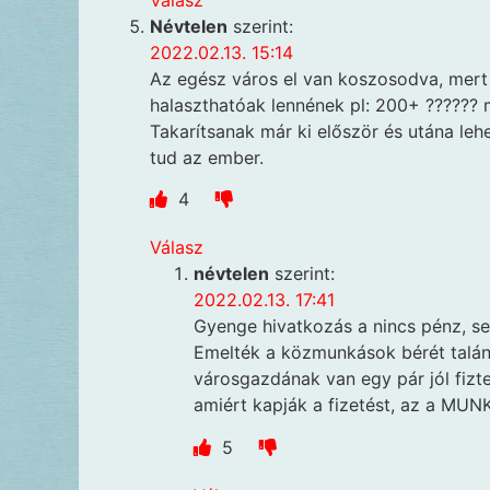
Névtelen
szerint:
2022.02.13. 15:14
Az egész város el van koszosodva, mert 
halaszthatóak lennének pl: 200+ ?????? 
Takarítsanak már ki először és utána leh
tud az ember.
4
Válasz
névtelen
szerint:
2022.02.13. 17:41
Gyenge hivatkozás a nincs pénz, se
Emelték a közmunkások bérét talán
városgazdának van egy pár jól fiztet
amiért kapják a fizetést, az a M
5