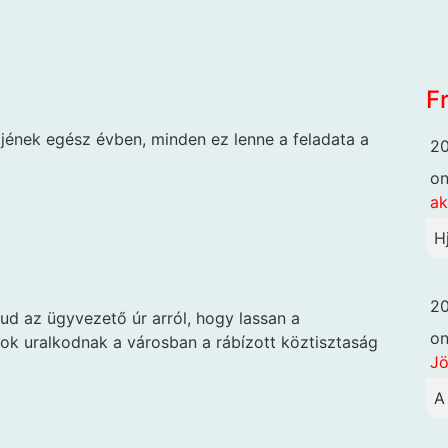
F
jének egész évben, minden ez lenne a feladata a
20
o
ak
H
20
ud az ügyvezető úr arról, hogy lassan a
o
ok uralkodnak a városban a rábízott köztisztaság
Jö
A