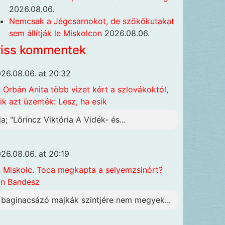
2026.08.06.
Nemcsak a Jégcsarnokot, de szökőkutakat
sem állítják le Miskolcon
2026.08.06.
riss kommentek
26.08.06. at 20:32
n
Orbán Anita több vizet kért a szlovákoktól,
ik azt üzenték: Lesz, ha esik
ja; "Lőrincz Viktória A Vidék- és...
26.08.06. at 20:19
n
Miskolc. Toca megkapta a selyemzsinórt?
n Bandesz
 baginacsázó majkák szintjére nem megyek...