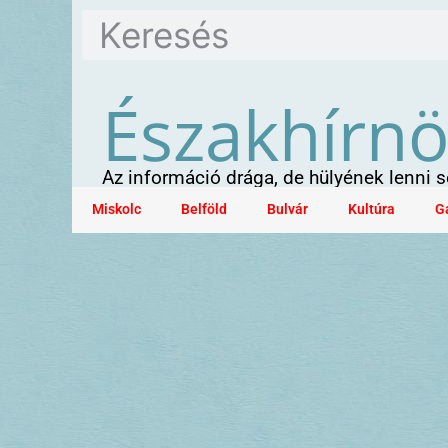
Északhírn
Az információ drága, de hülyének lenni
Miskolc
Belföld
Bulvár
Kultúra
G