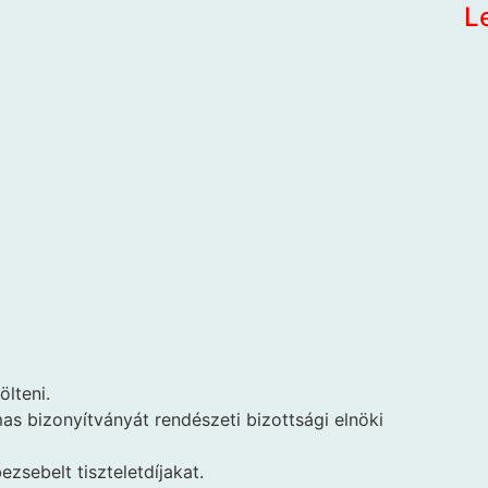
L
lteni.
s bizonyítványát rendészeti bizottsági elnöki
ezsebelt tiszteletdíjakat.