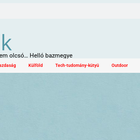
ök
 sem olcsó… Helló bazmegye
azdaság
Külföld
Tech-tudomány-kütyü
Outdoor