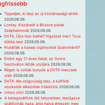
egfrissebb
Tippeljen, ki lesz az új köztársasági elnök
2026.08.06.
Lontay. Kiszáradt a Bózsva-patak
Széphalomnál
2026.08.06.
DVTK. Újra lesz balhé? Vigyázat mert Toca
dühös lesz
2026.08.06.
Kiutálták a kassai cigányokat Szalonnáról?
2026.08.06.
Eltűnt egy 21 éves fiatal, az Ozora
fesztiválon látták utoljára
2026.08.06.
Régen is voltak bunyók a DVTK meccsek
után
2026.08.06.
DVTK. Ma szigorúság lesz, a külföldi
szurkolók elkezdtek trükközni
2026.08.06.
(nincs cím)
2026.08.06.
A betegszállítók ülő helyzetben, leszíjazva
szállították haza, ahol halva érkezett meg