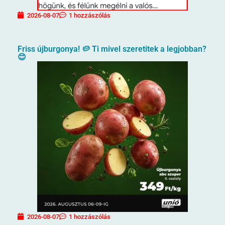
2026-08-07
1 hozzászólás
Friss újburgonya! 🥔 Ti mivel szeretitek a legjobban?
😊
2026-08-07
1 hozzászólás