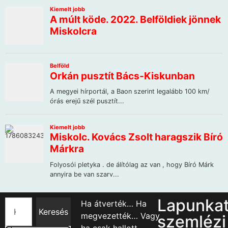
Lapunka
Ha átverték… Ha
Keresés
megvezették… Vagy
szemlézi
ha csak hallott