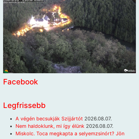
Facebook
Legfrissebb
A végén becsukják Szijjártót
2026.08.07.
Nem haldoklunk, mi így élünk
2026.08.07.
Miskolc. Toca megkapta a selyemzsinórt? Jön