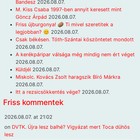
Bandesz
2026.08.07.
M. Kiss Csaba 1997-ben annyit keresett mint
Göncz Árpád
2026.08.07.
Friss újburgonya! 🥔 Ti mivel szeretitek a
legjobban? 😊
2026.08.07.
Csak békésen. Tóth-Szántai köszöntetet mondott
2026.08.07.
A kerékpáripar válsága még mindig nem ért véget
2026.08.07.
Küldjél
2026.08.07.
Miskolc. Kovács Zsolt haragszik Bíró Márkra
2026.08.07.
Itt a rezsicsökkentés vége?
2026.08.07.
Friss kommentek
2026.08.07. at 21:02
on
DVTK. Újra lesz balhé? Vigyázat mert Toca dühös
lesz