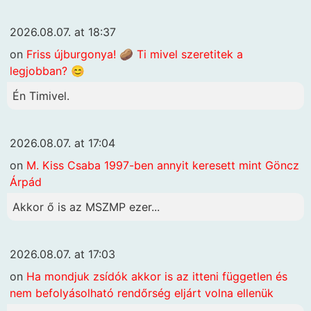
2026.08.07. at 18:37
on
Friss újburgonya! 🥔 Ti mivel szeretitek a
legjobban? 😊
Én Timivel.
2026.08.07. at 17:04
on
M. Kiss Csaba 1997-ben annyit keresett mint Göncz
Árpád
Akkor ő is az MSZMP ezer...
2026.08.07. at 17:03
on
Ha mondjuk zsídók akkor is az itteni független és
nem befolyásolható rendőrség eljárt volna ellenük