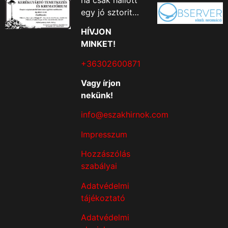
egy jó sztorit…
HÍVJON
MINKET!
+36302600871
Vagy írjon
nekünk!
info@eszakhirnok.com
Impresszum
Hozzászólás
szabályai
Adatvédelmi
tájékoztató
Adatvédelmi