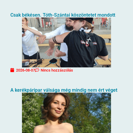
Csak békésen. Tóth-Szántai köszöntetet mondott
2026-08-07
Nincs hozzászólás
A kerékpáripar válsága még mindig nem ért véget