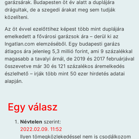
garázsárak. Budapesten öt év alatt a duplájára
drágultak, de a szegedi árakat meg sem tudják
közelíteni.
Az öt évvel ezelőttihez képest több mint duplájára
emelkedett a fővárosi garázsok ára – derül ki az
Ingatlan.com elemzéséből. Egy budapesti garázs
átlagos ára jelenleg 5,3 millió forint, ami 9 százalékkal
magasabb a tavalyi árnál, de 2019 és 2017 februárjával
összevetve már 30 és 121 százalékos áremelkedés
észlelhető – irják több mint 50 ezer hirdetés adatai
alapján.
Egy válasz
Névtelen
szerint:
2022.02.09. 11:52
Ilyen tömegközlekedéssel nem is csodálkozom