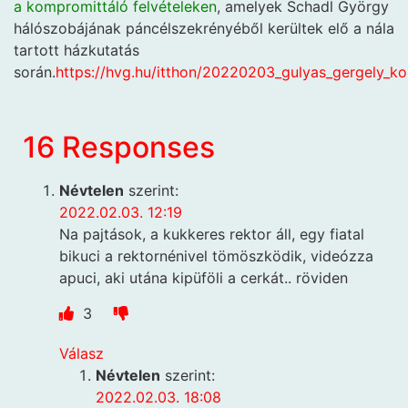
a
kompromittáló felvételeken
, amelyek Schadl György
hálószobájának páncélszekrényéből kerültek elő a nála
tartott házkutatás
során.
https://hvg.hu/itthon/20220203_gulyas_gergely_k
16 Responses
Névtelen
szerint:
2022.02.03. 12:19
Na pajtások, a kukkeres rektor áll, egy fiatal
bikuci a rektornénivel tömöszködik, videózza
apuci, aki utána kipüföli a cerkát.. röviden
3
Válasz
Névtelen
szerint:
2022.02.03. 18:08