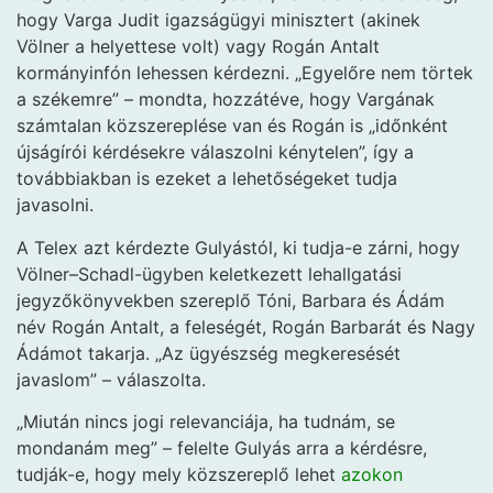
hogy Varga Judit igazságügyi minisztert (akinek
Völner a helyettese volt) vagy Rogán Antalt
kormányinfón lehessen kérdezni. „Egyelőre nem törtek
a székemre” – mondta, hozzátéve, hogy Vargának
számtalan közszereplése van és Rogán is „időnként
újságírói kérdésekre válaszolni kénytelen”, így a
továbbiakban is ezeket a lehetőségeket tudja
javasolni.
A Telex azt kérdezte Gulyástól, ki tudja-e zárni, hogy
Völner–Schadl-ügyben keletkezett lehallgatási
jegyzőkönyvekben szereplő Tóni, Barbara és Ádám
név Rogán Antalt, a feleségét, Rogán Barbarát és Nagy
Ádámot takarja. „Az ügyészség megkeresését
javaslom” – válaszolta.
„Miután nincs jogi relevanciája, ha tudnám, se
mondanám meg” – felelte Gulyás arra a kérdésre,
tudják-e, hogy mely közszereplő lehet
azokon