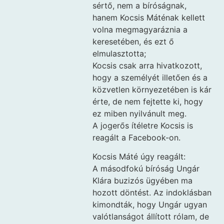
sértő, nem a bíróságnak,
hanem Kocsis Máténak kellett
volna megmagyaráznia a
keresetében, és ezt ő
elmulasztotta;
Kocsis csak arra hivatkozott,
hogy a személyét illetően és a
közvetlen környezetében is kár
érte, de nem fejtette ki, hogy
ez miben nyilvánult meg.
A jogerős ítéletre Kocsis is
reagált a Facebook-on.
Kocsis Máté úgy reagált:
A másodfokú bíróság Ungár
Klára buzizós ügyében ma
hozott döntést. Az indoklásban
kimondták, hogy Ungár ugyan
valótlanságot állított rólam, de