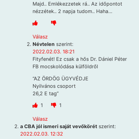
Majd.. Emlékezzetek rá.. Az időpontot
nézzétek.. 2 napja tudom.. Haha…
Válasz
Névtelen
szerint:
2022.02.03. 18:21
Fityfenét! Ez csak a hős Dr. Dániel Péter
FB mocskolódása külföldről
“AZ ÖRDÖG ÜGYVÉDJE
Nyilvános csoport
26,2 E tag”
1
1
Válasz
a CBA jól ismeri saját vevőkörét
szerint:
2022.02.03. 12:32