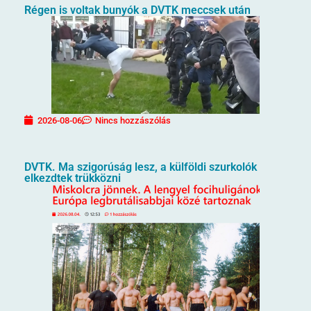
Régen is voltak bunyók a DVTK meccsek után
2026-08-06
Nincs hozzászólás
DVTK. Ma szigorúság lesz, a külföldi szurkolók
elkezdtek trükközni