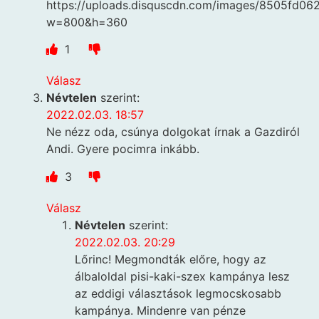
https://uploads.disquscdn.com/images/8505fd
w=800&h=360
1
Válasz
Névtelen
szerint:
2022.02.03. 18:57
Ne nézz oda, csúnya dolgokat írnak a Gazdiról
Andi. Gyere pocimra inkább.
3
Válasz
Névtelen
szerint:
2022.02.03. 20:29
Lőrinc! Megmondták előre, hogy az
álbaloldal pisi-kaki-szex kampánya lesz
az eddigi választások legmocskosabb
kampánya. Mindenre van pénze