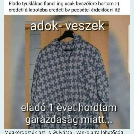
Megkérdezték azt is Gulyástól, van-e arra lehetőség,