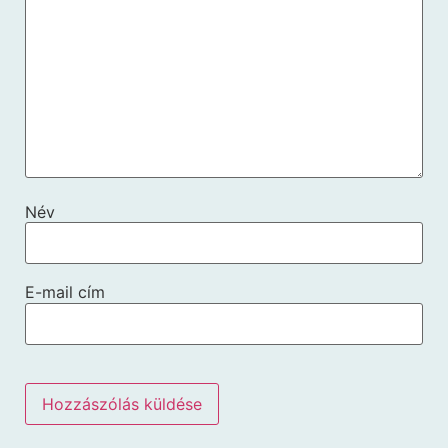
Név
E-mail cím