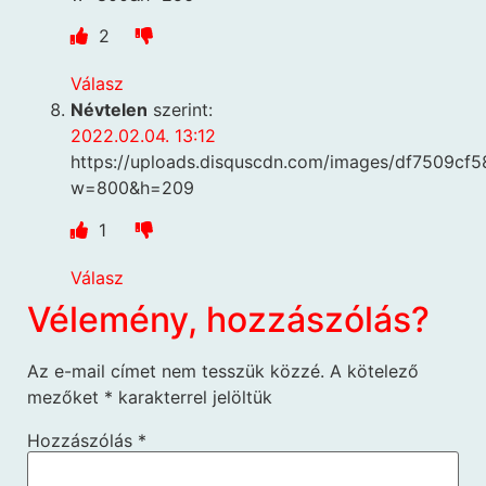
2
Válasz
Névtelen
szerint:
2022.02.04. 13:12
https://uploads.disquscdn.com/images/df7509c
w=800&h=209
1
Válasz
Vélemény, hozzászólás?
Az e-mail címet nem tesszük közzé.
A kötelező
mezőket
*
karakterrel jelöltük
Hozzászólás
*