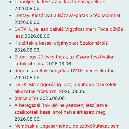
Tippeljen, ki lesz az új köztársasági elnök
2026.08.06.
Lontay. Kiszáradt a Bózsva-patak Széphalomnál
2026.08.06.
DVTK. Újra lesz balhé? Vigyázat mert Toca dühös
lesz
2026.08.06.
Kiutálták a kassai cigányokat Szalonnáról?
2026.08.06.
Eltűnt egy 21 éves fiatal, az Ozora fesztiválon
látták utoljára
2026.08.06.
Régen is voltak bunyók a DVTK meccsek után
2026.08.06.
DVTK. Ma szigorúság lesz, a külföldi szurkolók
elkezdtek trükközni
2026.08.06.
(nincs cím)
2026.08.06.
A betegszállítók ülő helyzetben, leszíjazva
szállították haza, ahol halva érkezett meg
2026.08.06.
Nemcsak a Jégcsarnokot, de szökőkutakat sem