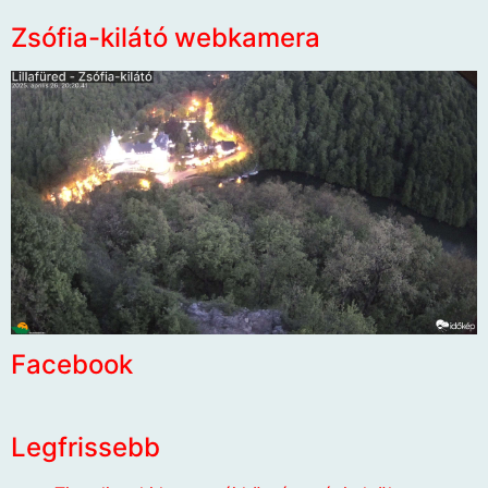
Zsófia-kilátó webkamera
Facebook
Legfrissebb