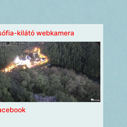
sófia-kilátó webkamera
acebook