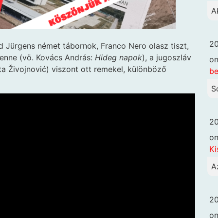
A
20
rd Jürgens német tábornok, Franco Nero olasz tiszt,
enne (vö. Kovács András:
Hideg napok
), a jugoszláv
o
ta Živojnović) viszont ott remekel, különböző
be
S
20
o
Ki
A
20
o