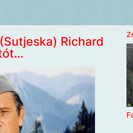
Z
(Sutjeska) Richard
itót…
F