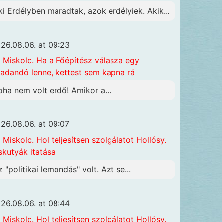
ki Erdélyben maradtak, azok erdélyiek. Akik...
26.08.06. at 09:23
n
Miskolc. Ha a Főépítész válasza egy
adandó lenne, kettest sem kapna rá
oha nem volt erdő! Amikor a...
26.08.06. at 09:07
n
Miskolc. Hol teljesítsen szolgálatot Hollósy.
skutyák itatása
z "politikai lemondás" volt. Azt se...
26.08.06. at 08:44
n
Miskolc. Hol teljesítsen szolgálatot Hollósy.