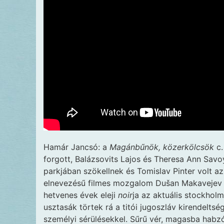
Hamár Jancsó: a
Magánbűnök, közerkölcsök
c.
forgott, Balázsovits Lajos és Theresa Ann Savo
parkjában szökellnek és Tomislav Pinter volt az
elnevezésű filmes mozgalom Dušan Makavejev ut
hetvenes évek eleji
noir
ja az aktuális stockhol
usztasák törtek rá a titói jugoszláv kirendelts
személyi sérülésekkel. Sűrű vér, magasba habzó