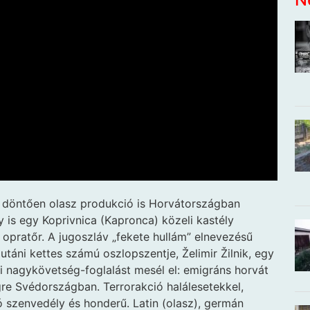
 döntően olasz produkció is Horvátországban
y is egy Koprivnica (Kapronca) közeli kastély
 opratőr. A jugoszláv „fekete hullám” elnevezésű
áni kettes számú oszlopszentje, Želimir Žilnik, egy
mi nagykövetség-foglalást mesél el: emigráns horvát
égre Svédországban. Terrorakció halálesetekkel,
 szenvedély és honderű. Latin (olasz), germán