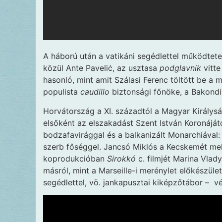
A háború után a vatikáni segédlettel működtet
közül Ante Paveliċ, az usztasa
podglavnik
vitte
hasonló, mint amit Szálasi Ferenc töltött be a 
populista
caudillo
biztonsági főnöke, a Bakondi 
Horvátország a XI. századtól a Magyar Királys
elsőként az elszakadást Szent István Koronájától,
bodzafavirággal és a balkanizált Monarchiával:
szerb főséggel. Jancsó Miklós a Kecskemét mell
koprodukcióban
Sirokkó
c. filmjét Marina Vlad
másról, mint a Marseille-i merénylet előkészüle
segédlettel, vö. jankapusztai kiképzőtábor – vé