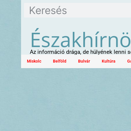
Északhírn
Az információ drága, de hülyének lenni
Miskolc
Belföld
Bulvár
Kultúra
G