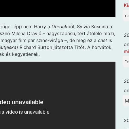
Ki
n
 Krüger épp nem Harry a
Derrick
ből, Sylvia Koscina a
sznő Milena Dravić – nagyszabású, tért átölelő mozi,
20
 magyar filmipar színe-virága –, de még ez a
cast
is
o
Sutjeska
) Richard Burton játszotta Titót. A horvátok
mi
sak és kegyetlenek.
"
20
o
M
20