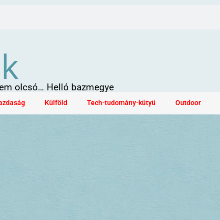
ök
 sem olcsó… Helló bazmegye
azdaság
Külföld
Tech-tudomány-kütyü
Outdoor