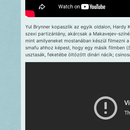
Yul Brynner kopaszlik az egyik oldalon, Hardy
szexi partizánlány, akárcsak a Makavejev-színé
mint amilyeneket mostanában készül filmezni a
smafu ahhoz képest, hogy egy másik filmben (
usztasák, feketébe öltözött dinári nácik; csino