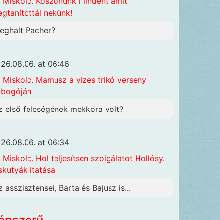
n
Miskolc. Köszönünk mindent amit
gtanítottál nekünk!
eghalt Pacher?
26.08.06. at 06:46
n
Miskolc. Mamusz a vizes trikó verseny
obogóján
z első feleségének mekkora volt?
26.08.06. at 06:34
n
Miskolc. Hol teljesítsen szolgálatot Hollósy.
skutyák itatása
z asszisztensei, Barta és Bajusz is...
épszerű