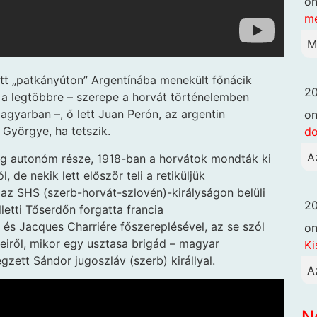
o
me
M
ett „patkányúton” Argentínába menekült főnácik
20
 a legtöbbre – szerepe a horvát történelemben
magyarban –, ő lett Juan Perón, az argentin
o
Györgye, ha tetszik.
d
A
ág autonóm része, 1918-ban a horvátok mondták ki
 de nekik lett először teli a retiküljük
 az SHS (szerb-horvát-szlovén)-királyságon belüli
20
etti Tőserdőn forgatta francia
y és Jacques Charriére főszereplésével, az se szól
o
teiről, mikor egy usztasa brigád – magyar
Ki
gzett Sándor jugoszláv (szerb) királlyal.
A
N