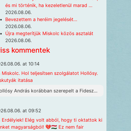
és mi történik, ha kezeletlenül marad …
2026.08.06.
Bevezettem a heréim jegelését…
2026.08.06.
Újra megterítjük Miskolc közös asztalát
2026.08.06.
riss kommentek
26.08.06. at 10:14
n
Miskolc. Hol teljesítsen szolgálatot Hollósy.
skutyák itatása
ollósy András korábban szerepelt a Fidesz...
26.08.06. at 09:52
n
Erdélyiek! Elég volt abból, hogy ti oktattok ki
nket magyarságból! 💔🇭🇺 Ez nem fair