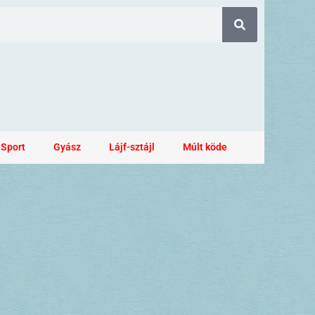
Sport
Gyász
Lájf-sztájl
Múlt köde