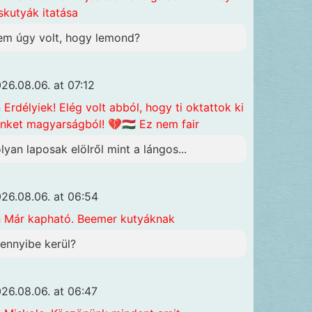
skutyák itatása
em úgy volt, hogy lemond?
26.08.06. at 07:12
n
Erdélyiek! Elég volt abból, hogy ti oktattok ki
nket magyarságból! 💔🇭🇺 Ez nem fair
olyan laposak elölről mint a lángos...
26.08.06. at 06:54
n
Már kapható. Beemer kutyáknak
ennyibe kerül?
26.08.06. at 06:47