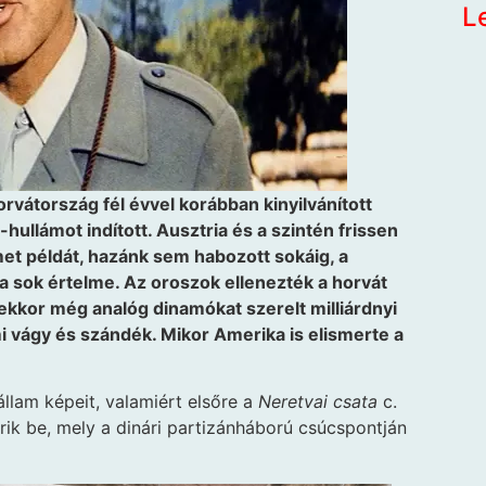
L
vátország fél évvel korábban kinyilvánított
hullámot indított. Ausztria és a szintén frissen
met példát, hazánk sem habozott sokáig, a
a sok értelme. Az oroszok ellenezték a horvát
 ekkor még analóg dinamókat szerelt milliárdnyi
lmi vágy és szándék. Mikor Amerika is elismerte a
llam képeit, valamiért elsőre a
Neretvai csata
c.
grik be, mely a dinári partizánháború csúcspontján