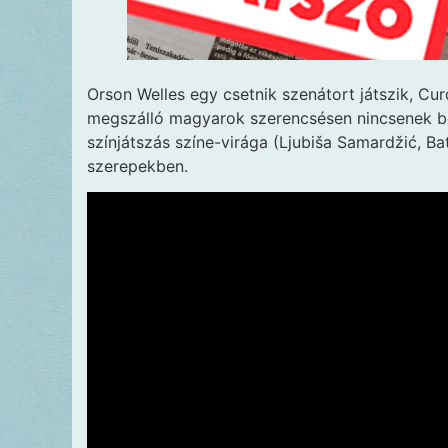
Orson Welles egy csetnik szenátort játszik, Cu
megszálló magyarok szerencsésen nincsenek b
színjátszás színe-virága (Ljubiša Samardžić, Ba
szerepekben.