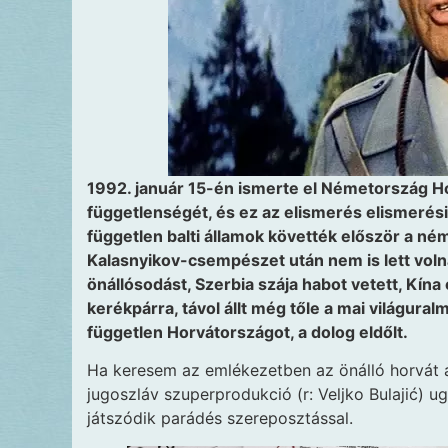
1992. január 15-én ismerte el Németország Hor
függetlenségét, és ez az elismerés elismerési-
független balti államok követték először a né
Kalasnyikov-csempészet után nem is lett voln
önállósodást, Szerbia szája habot vetett, Kína
kerékpárra, távol állt még tőle a mai világura
független Horvátországot, a dolog eldőlt.
Ha keresem az emlékezetben az önálló horvát á
jugoszláv szuperprodukció (r: Veljko Bulajić) u
játszódik parádés szereposztással.