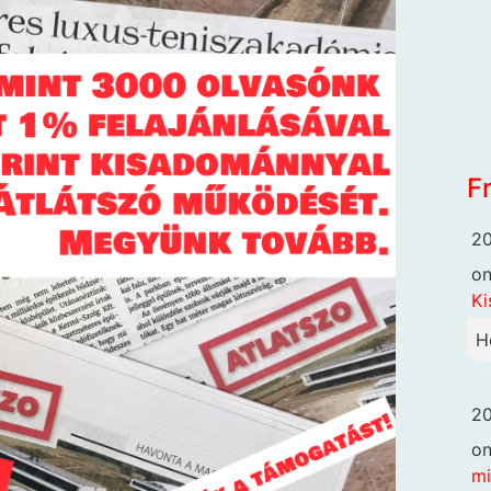
F
20
o
Ki
H
20
o
mi