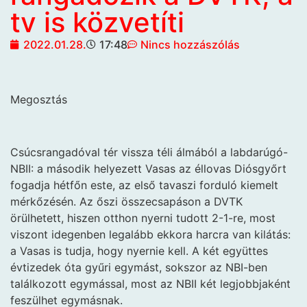
tv is közvetíti
2022.01.28.
17:48
Nincs hozzászólás
Megosztás
Csúcsrangadóval tér vissza téli álmából a labdarúgó-
NBII: a második helyezett Vasas az éllovas Diósgyőrt
fogadja hétfőn este, az első tavaszi forduló kiemelt
mérkőzésén. Az őszi összecsapáson a DVTK
örülhetett, hiszen otthon nyerni tudott 2-1-re, most
viszont idegenben legalább ekkora harcra van kilátás:
a Vasas is tudja, hogy nyernie kell. A két együttes
évtizedek óta gyűri egymást, sokszor az NBI-ben
találkozott egymással, most az NBII két legjobbjaként
feszülhet egymásnak.