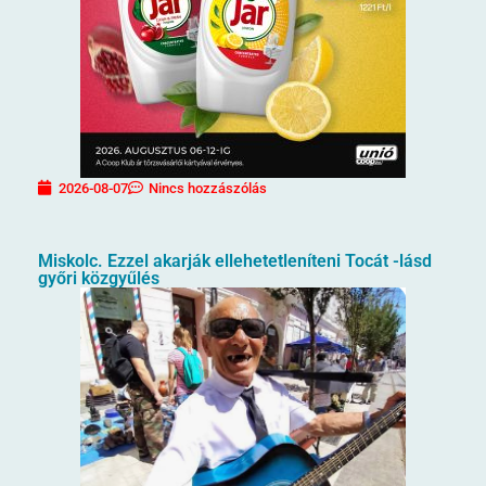
2026-08-07
Nincs hozzászólás
Miskolc. Ezzel akarják ellehetetleníteni Tocát -lásd
győri közgyűlés