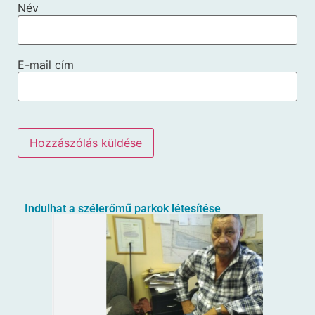
Név
E-mail cím
Indulhat a szélerőmű parkok létesítése