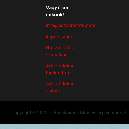
Vagy írjon
nekünk!
info@eszakhirnok.com
Impresszum
Hozzászólás
szabályai
Adatvédelmi
tájékoztató
Adatvédelmi
elveink
Copyright © 2020. – Északhírnök Minden jog fenntartva!