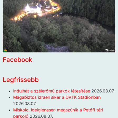
Facebook
Legfrissebb
Indulhat a szélerőmű parkok létesítése
2026.08.07.
Magabiztos izraeli siker a DVTK Stadionban
2026.08.07.
Miskolc. Ideiglenesen megszűnik a Petőfi téri
parkoló
2026.08.07.