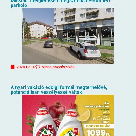
Miskolc. Ideiglenesen megszűnik a Petőfi téri
parkoló
2026-08-07
Nincs hozzászólás
A nyári vakáció eddigi formái megterhelővé,
potenciálisan veszélyessé váltak