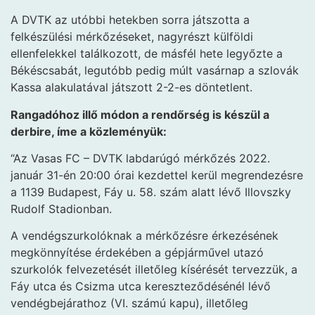
A DVTK az utóbbi hetekben sorra játszotta a
felkészülési mérkőzéseket, nagyrészt külföldi
ellenfelekkel találkozott, de másfél hete legyőzte a
Békéscsabát, legutóbb pedig múlt vasárnap a szlovák
Kassa alakulatával játszott 2-2-es döntetlent.
Rangadóhoz illő módon a rendőrség is készül a
derbire, íme a közleményük:
“Az Vasas FC – DVTK labdarúgó mérkőzés 2022.
január 31-én 20:00 órai kezdettel kerül megrendezésre
a 1139 Budapest, Fáy u. 58. szám alatt lévő Illovszky
Rudolf Stadionban.
A vendégszurkolóknak a mérkőzésre érkezésének
megkönnyítése érdekében a gépjárművel utazó
szurkolók felvezetését illetőleg kísérését tervezzük, a
Fáy utca és Csizma utca kereszteződésénél lévő
vendégbejárathoz (VI. számú kapu), illetőleg