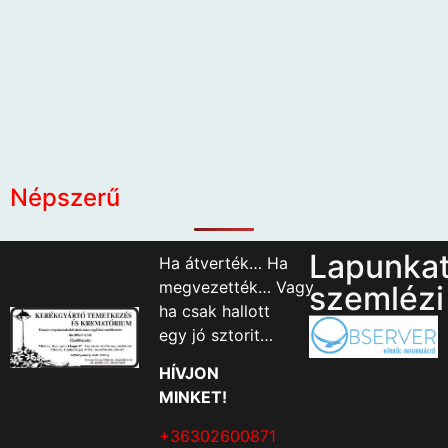
Népszerű
Lapunka
Ha átverték… Ha
megvezették… Vagy
szemlézi
ha csak hallott
egy jó sztorit…
HÍVJON
MINKET!
+36302600871