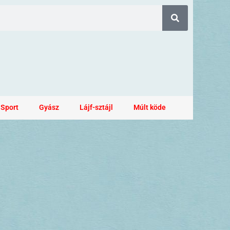
Sport
Gyász
Lájf-sztájl
Múlt köde