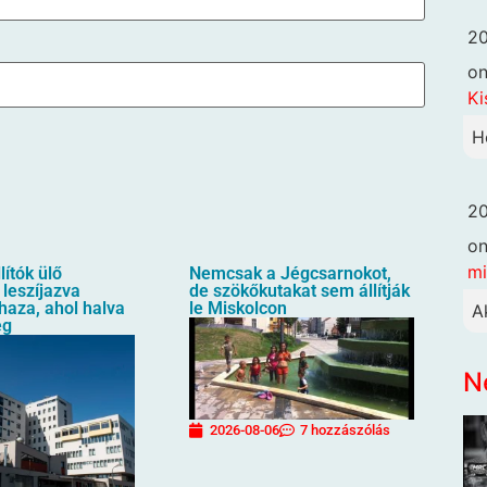
20
o
Ki
H
20
o
mi
lítók ülő
Nemcsak a Jégcsarnokot,
 leszíjazva
de szökőkutakat sem állítják
 haza, ahol halva
le Miskolcon
A
eg
N
2026-08-06
7 hozzászólás