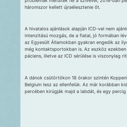
problémák merültek fel a szívével, 2018-ban pe
háromszor kellett újraélesztenie őt.
A hivatalos ajánlások alapján ICD-vel nem ajá
intenzitású mozgás, de a fiatal, jó formában lé
az Egyesült Államokban gyakran engedik az ilye
még kontaktsportokban is. Az eszköz ezekben 
páciens, illetve az ICD sérülése is viszonylag ri
A dánok csütörtökon 18 órakor szintén Koppenh
Belgium lesz az ellenfelük. Az már korábban ki
percében kirúgják majd a labdát, és egy percig 