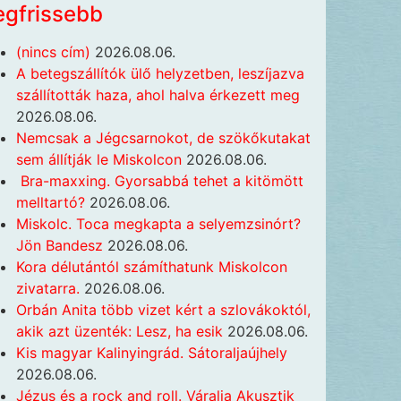
egfrissebb
(nincs cím)
2026.08.06.
A betegszállítók ülő helyzetben, leszíjazva
szállították haza, ahol halva érkezett meg
2026.08.06.
Nemcsak a Jégcsarnokot, de szökőkutakat
sem állítják le Miskolcon
2026.08.06.
Bra-maxxing. Gyorsabbá tehet a kitömött
melltartó?
2026.08.06.
Miskolc. Toca megkapta a selyemzsinórt?
Jön Bandesz
2026.08.06.
Kora délutántól számíthatunk Miskolcon
zivatarra.
2026.08.06.
Orbán Anita több vizet kért a szlovákoktól,
akik azt üzenték: Lesz, ha esik
2026.08.06.
Kis magyar Kalinyingrád. Sátoraljaújhely
2026.08.06.
Jézus és a rock and roll. Váralja Akusztik