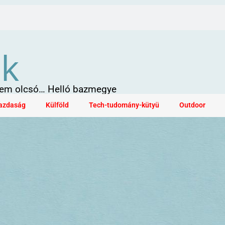
ök
 sem olcsó… Helló bazmegye
azdaság
Külföld
Tech-tudomány-kütyü
Outdoor