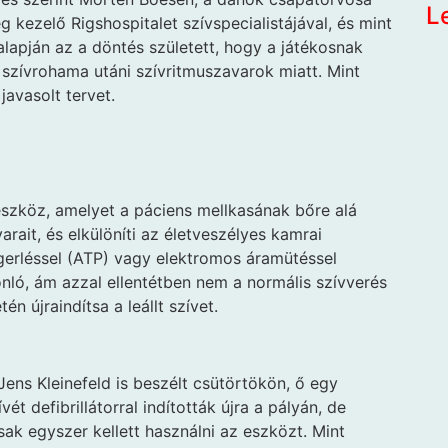
L
g kezelő Rigshospitalet szívspecialistájával, és mint
alapján az a döntés született, hogy a játékosnak
 szívrohama utáni szívritmuszavarok miatt. Mint
javasolt tervet.
 eszköz, amelyet a páciens mellkasának bőre alá
arait, és elkülöníti az életveszélyes kamrai
gerléssel (ATP) vagy elektromos áramütéssel
ó, ám azzal ellentétben nem a normális szívverés
n újraindítsa a leállt szívet.
Jens Kleinefeld is beszélt csütörtökön, ő egy
t defibrillátorral indították újra a pályán, de
sak egyszer kellett használni az eszközt. Mint