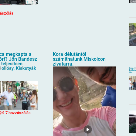
ászólás
oca megkapta a
Kora délutántól
órt? Jön Bandesz
számíthatunk Miskolcon
zivatarra.
7 hozzászólás