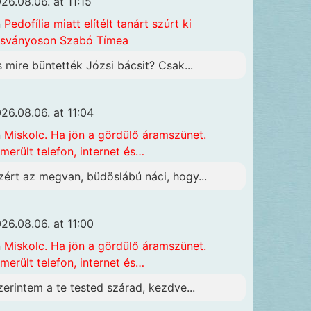
26.08.06. at 11:15
n
Pedofília miatt elítélt tanárt szúrt ki
sványoson Szabó Tímea
s mire büntették Józsi bácsit? Csak...
26.08.06. at 11:04
n
Miskolc. Ha jön a gördülő áramszünet.
merült telefon, internet és…
zért az megvan, büdöslábú náci, hogy...
26.08.06. at 11:00
n
Miskolc. Ha jön a gördülő áramszünet.
merült telefon, internet és…
zerintem a te tested szárad, kezdve...