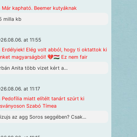
n
Már kapható. Beemer kutyáknak
5 milla kb
26.08.06. at 11:55
n
Erdélyiek! Elég volt abból, hogy ti oktattok ki
nket magyarságból! 💔🇭🇺 Ez nem fair
rbán Anita több vizet kért a...
26.08.06. at 11:17
n
Pedofília miatt elítélt tanárt szúrt ki
sványoson Szabó Tímea
izujs az agg Soros seggében? Csak...