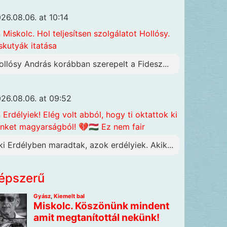
26.08.06. at 10:14
n
Miskolc. Hol teljesítsen szolgálatot Hollósy.
skutyák itatása
ollósy András korábban szerepelt a Fidesz...
26.08.06. at 09:52
n
Erdélyiek! Elég volt abból, hogy ti oktattok ki
nket magyarságból! 💔🇭🇺 Ez nem fair
ki Erdélyben maradtak, azok erdélyiek. Akik...
épszerű