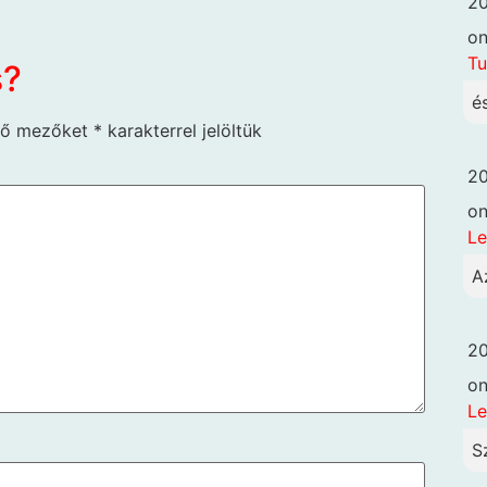
20
o
Tu
s?
é
ző mezőket
*
karakterrel jelöltük
20
o
Le
A
20
o
Le
S