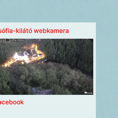
sófia-kilátó webkamera
acebook