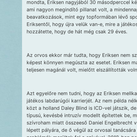
mondta, Eriksen nagyjából 30 másodperccel késő
ami nagyon megindító pillanat volt, a mindenna
beavatkozások, mint egy topformában lévő spor
Eriksentől, hogy újra velük van-e, mire a játék
hozzátette, hogy de hát még csak 29 éves.
Az orvos ekkor már tudta, hogy Eriksen nem s
képest könnyen megúszta az esetet. Eriksen már
teljesen magánál volt, mielőtt elszállították voln
Azt egyelőre nem tudni, hogy az Eriksen mellk
játékos labdarúgói karrierjét. Az nem példa nél
közt a holland Daley Blind is ICD-vel játszik, 
típusú, kevésbé intruzív modellt építettek be, 
szívroham miatt összeeső Daniel Engelbrecht volt
lépett pályára, de ő végül az orvosai tanácsár