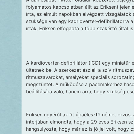
folyamatos kapcsolatban állt az Eriksent jelenle
írta, az elmúlt napokban elvégzett vizsgálatok 
szüksége van egy kadrioverter-defibrillátorra a
írták, Eriksen elfogadta a több szakértő által is 
A kardioverter-defibrillátor (ICD) egy miniatűr
ültetnek be. A szerkezet észleli a szív ritmuszav
ritmuszavarokat, amelyeket speciális sorozatin
megszüntet. A működése a pacemakerhez hasonl
beállítására való, hanem arra, hogy szükség eseté
Eriksen ügyéről az őt újraélesztő német orvos, 
interjúban elmondta, hogy a 29 éves Eriksen szívé
hangsúlyozta, hogy már az is jó jel volt, hogy c