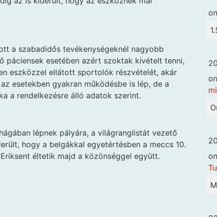
dig az is kiderült, hogy az eszköznek már
o
1.
nlott a szabadidős tevékenységeknél nagyobb
vő páciensek esetében azért szoktak kivételt tenni,
20
n eszközzel ellátott sportolók részvételét, akár
o
az esetekben gyakran működésbe is lép, de a
mi
tka a rendelkezésre álló adatok szerint.
O
ágában lépnek pályára, a világranglistát vezető
20
derült, hogy a belgákkal egyetértésben a meccs 10.
o
Eriksent éltetik majd a közönséggel együtt.
Tu
M