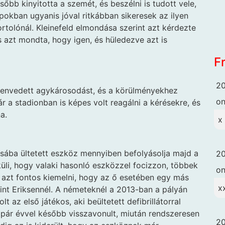
bb kinyitotta a szemét, és beszélni is tudott vele,
pokban ugyanis jóval ritkábban sikeresek az ilyen
tolónál. Kleinefeld elmondása szerint azt kérdezte
os azt mondta, hogy igen, és hüledezve azt is
F
20
zenvedett agykárosodást, és a körülményekhez
o
 a stadionban is képes volt reagálni a kérésekre, és
a.
x
asába ültetett eszköz mennyiben befolyásolja majd a
20
küli, hogy valaki hasonló eszközzel focizzon, többek
o
de azt fontos kiemelni, hogy az ő esetében egy más
x
mint Eriksennél. A németeknél a 2013-ban a pályán
 az első játékos, aki beültetett defibrillátorral
a pár évvel később visszavonult, miután rendszeresen
20