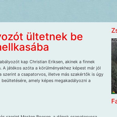
Z
ozót ültetnek be
mellkasába
zabályozót kap Christian Eriksen, akinek a finnek
n. A játékos azóta a körülményekhez képest már jól
a szerint a csapatorvos, illetve más szakértők is úgy
öz beültetésére, amely képes megakadályozni a
F
zés szerint Morten Boesen, a dánok csapatorvosa