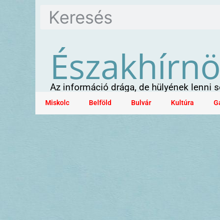
Északhírn
Az információ drága, de hülyének lenni
Miskolc
Belföld
Bulvár
Kultúra
G