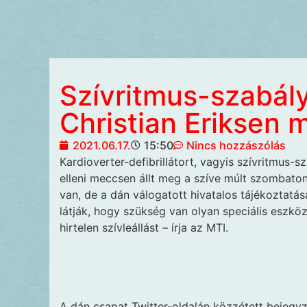
Szívritmus-szabály
Christian Eriksen 
2021.06.17.
15:50
Nincs hozzászólás
Kardioverter-defibrillátort, vagyis szívritmus-s
elleni meccsen állt meg a szíve múlt szombato
van, de a dán válogatott hivatalos tájékoztatás
látják, hogy szükség van olyan speciális eszk
hirtelen szívleállást – írja az MTI.
A dán csapat Twitter-oldalán közzétett bejegy