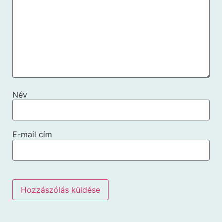
Név
E-mail cím