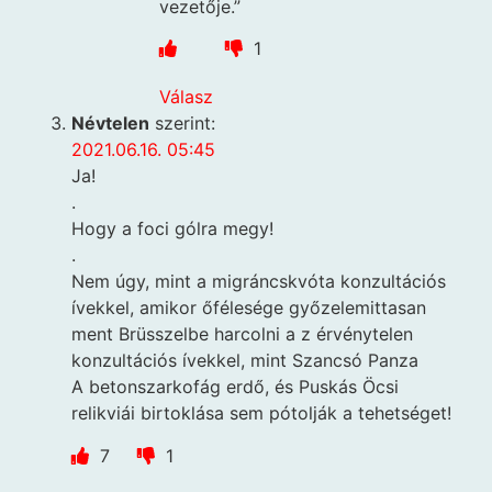
vezetője.”
1
Válasz
Névtelen
szerint:
2021.06.16. 05:45
Ja!
.
Hogy a foci gólra megy!
.
Nem úgy, mint a migráncskvóta konzultációs
ívekkel, amikor őfélesége győzelemittasan
ment Brüsszelbe harcolni a z érvénytelen
konzultációs ívekkel, mint Szancsó Panza
A betonszarkofág erdő, és Puskás Öcsi
relikviái birtoklása sem pótolják a tehetséget!
7
1