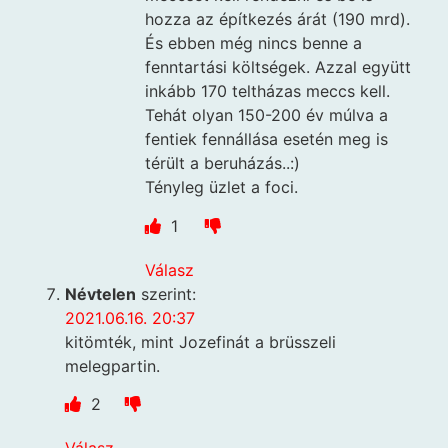
hozza az építkezés árát (190 mrd).
És ebben még nincs benne a
fenntartási költségek. Azzal együtt
inkább 170 teltházas meccs kell.
Tehát olyan 150-200 év múlva a
fentiek fennállása esetén meg is
térült a beruházás..:)
Tényleg üzlet a foci.
1
Válasz
Névtelen
szerint:
2021.06.16. 20:37
kitömték, mint Jozefinát a brüsszeli
melegpartin.
2