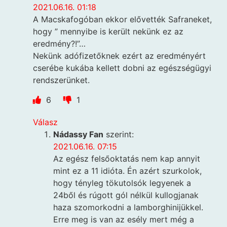
2021.06.16. 01:18
A Macskafogóban ekkor elővették Safraneket,
hogy ” mennyibe is került nekünk ez az
eredmény?!”…
Nekünk adófizetőknek ezért az eredményért
cserébe kukába kellett dobni az egészségügyi
rendszerünket.
6
1
Válasz
Nádassy Fan
szerint:
2021.06.16. 07:15
Az egész felsőoktatás nem kap annyit
mint ez a 11 idióta. Én azért szurkolok,
hogy tényleg tökutolsók legyenek a
24ből és rúgott gól nélkül kullogjanak
haza szomorkodni a lamborghinijükkel.
Erre meg is van az esély mert még a