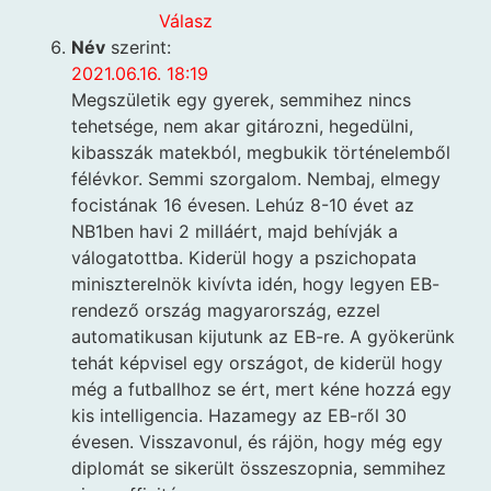
Válasz
Név
szerint:
2021.06.16. 18:19
Megszületik egy gyerek, semmihez nincs
tehetsége, nem akar gitározni, hegedülni,
kibasszák matekból, megbukik történelemből
félévkor. Semmi szorgalom. Nembaj, elmegy
focistának 16 évesen. Lehúz 8-10 évet az
NB1ben havi 2 milláért, majd behívják a
válogatottba. Kiderül hogy a pszichopata
miniszterelnök kivívta idén, hogy legyen EB-
rendező ország magyarország, ezzel
automatikusan kijutunk az EB-re. A gyökerünk
tehát képvisel egy országot, de kiderül hogy
még a futballhoz se ért, mert kéne hozzá egy
kis intelligencia. Hazamegy az EB-ről 30
évesen. Visszavonul, és rájön, hogy még egy
diplomát se sikerült összeszopnia, semmihez