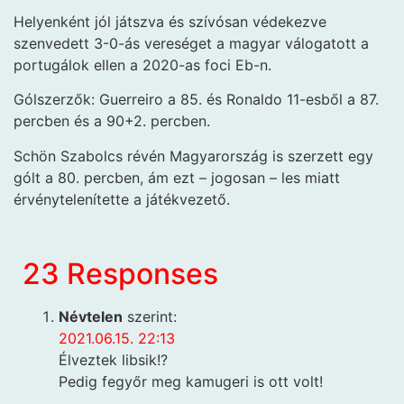
Helyenként jól játszva és szívósan védekezve
szenvedett 3-0-ás vereséget a magyar válogatott a
portugálok ellen a 2020-as foci Eb-n.
Gólszerzők: Guerreiro a 85. és Ronaldo 11-esből a 87.
percben és a 90+2. percben.
Schön Szabolcs révén Magyarország is szerzett egy
gólt a 80. percben, ám ezt – jogosan – les miatt
érvénytelenítette a játékvezető.
23 Responses
Névtelen
szerint:
2021.06.15. 22:13
Élveztek libsik!?
Pedig fegyőr meg kamugeri is ott volt!