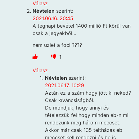
Válasz
Névtelen
szerint:
2021.06.16. 20:45
A tegnapi bevétel 1400 millió Ft körül van
csak a jegyekből…
nem üzlet a foci ????
1
Válasz
Névtelen
szerint:
2021.06.17. 10:29
Aztán ez a szám hogy jött ki neked?
Csak kíváncsiságból.
De mondjuk, hogy annyi és
tételezzük fel hogy minden eb-n mi
rendezünk meg három meccset.
Akkor már csak 135 teltházas eb
meccset kell rendezni és be is