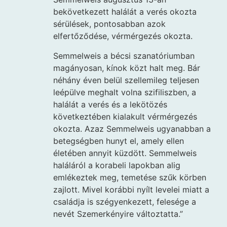
bekövetkezett halálát a verés okozta
sérülések, pontosabban azok
elfertőződése, vérmérgezés okozta.
Semmelweis a bécsi szanatóriumban
magányosan, kínok közt halt meg. Bár
néhány éven belül szellemileg teljesen
leépülve meghalt volna szifiliszben, a
halálát a verés és a lekötözés
következtében kialakult vérmérgezés
okozta. Azaz Semmelweis ugyanabban a
betegségben hunyt el, amely ellen
életében annyit küzdött. Semmelweis
haláláról a korabeli lapokban alig
emlékeztek meg, temetése szűk körben
zajlott. Mivel korábbi nyílt levelei miatt a
családja is szégyenkezett, felesége a
nevét Szemerkényire változtatta.”