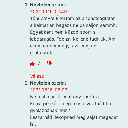
Névtelen
szerint:
2021.06.16. 07:49
Tóni bátyó! Énértem ez a tehetségtelen,
alkalmatlan bagázs ne csináljon semmit.
Egyébként nem küzdő sport a
labdarúgás. Focizni kellene tudniuk. Ami
ennyire nem megy, azt meg ne
erőltessék.
7
Válasz
Névtelen
szerint:
2021.06.16. 08:03
Ne ríjál már itt mint egy fürdősk….. !
Ennyi pénzért még te is elviselnéd ha
gyaláznának nem?
Leszarnád, leköpnéd még saját magadat
is .