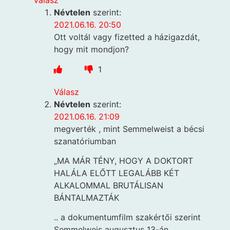
Válasz
Névtelen
szerint:
2021.06.16. 20:50
Ott voltál vagy fizetted a házigazdát,
hogy mit mondjon?
1
Válasz
Névtelen
szerint:
2021.06.16. 21:09
megverték , mint Semmelweist a bécsi
szanatóriumban
„MA MÁR TÉNY, HOGY A DOKTORT
HALÁLA ELŐTT LEGALÁBB KÉT
ALKALOMMAL BRUTÁLISAN
BÁNTALMAZTÁK
.. a dokumentumfilm szakértői szerint
Semmelweis augusztus 13-án