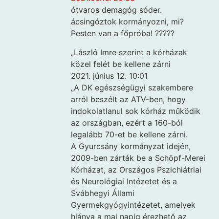
ótvaros demagóg sóder.
ácsingóztok kormányozni, mi?
Pesten van a főpróba! ?????
„László Imre szerint a kórházak
közel felét be kellene zárni
2021. június 12. 10:01
„A DK egészségügyi szakembere
arról beszélt az ATV-ben, hogy
indokolatlanul sok kórház működik
az országban, ezért a 160-ból
legalább 70-et be kellene zárni.
A Gyurcsány kormányzat idején,
2009-ben zárták be a Schöpf-Merei
Kórházat, az Országos Pszichiátriai
és Neurológiai Intézetet és a
Svábhegyi Állami
Gyermekgyógyintézetet, amelyek
hiánya a mai napig érezhető az