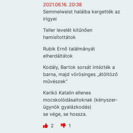
2021.06.16. 20:38
Semmelweist halálba kergették az
irigyei
Teller levelét kitűnően
hamisítottátok
Rubik Ernő találmányát
elherdáltátok
Kodály, Bartok sorsát intézték a
barna, majd vörösinges „átöltöző
művészek”
Karikó Katalin ellenes
mocskolódásaitoknak (kényszer-
ügynök gyalázkodás)
se vége, se hossza.
2
1