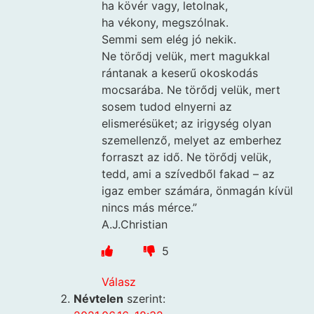
ha kövér vagy, letolnak,
ha vékony, megszólnak.
Semmi sem elég jó nekik.
Ne törődj velük, mert magukkal
rántanak a keserű okoskodás
mocsarába. Ne törődj velük, mert
sosem tudod elnyerni az
elismerésüket; az irigység olyan
szemellenző, melyet az emberhez
forraszt az idő. Ne törődj velük,
tedd, ami a szívedből fakad – az
igaz ember számára, önmagán kívül
nincs más mérce.”
A.J.Christian
5
Válasz
Névtelen
szerint: