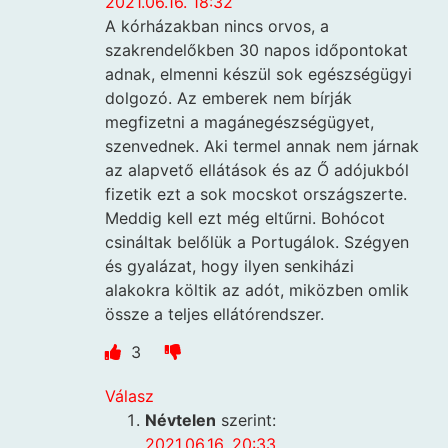
2021.06.16. 18:32
A kórházakban nincs orvos, a
szakrendelőkben 30 napos időpontokat
adnak, elmenni készül sok egészségügyi
dolgozó. Az emberek nem bírják
megfizetni a magánegészségügyet,
szenvednek. Aki termel annak nem járnak
az alapvető ellátások és az Ő adójukból
fizetik ezt a sok mocskot országszerte.
Meddig kell ezt még eltűrni. Bohócot
csináltak belőlük a Portugálok. Szégyen
és gyalázat, hogy ilyen senkiházi
alakokra költik az adót, miközben omlik
össze a teljes ellátórendszer.
3
Válasz
Névtelen
szerint:
2021.06.16. 20:33