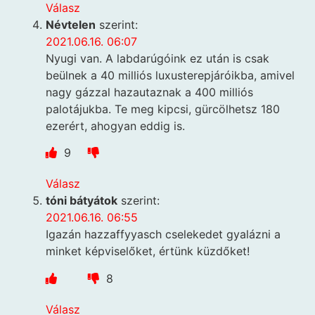
Válasz
Névtelen
szerint:
2021.06.16. 06:07
Nyugi van. A labdarúgóink ez után is csak
beülnek a 40 milliós luxusterepjáróikba, amivel
nagy gázzal hazautaznak a 400 milliós
palotájukba. Te meg kipcsi, gürcölhetsz 180
ezerért, ahogyan eddig is.
9
Válasz
tóni bátyátok
szerint:
2021.06.16. 06:55
Igazán hazzaffyyasch cselekedet gyalázni a
minket képviselőket, értünk küzdőket!
8
Válasz