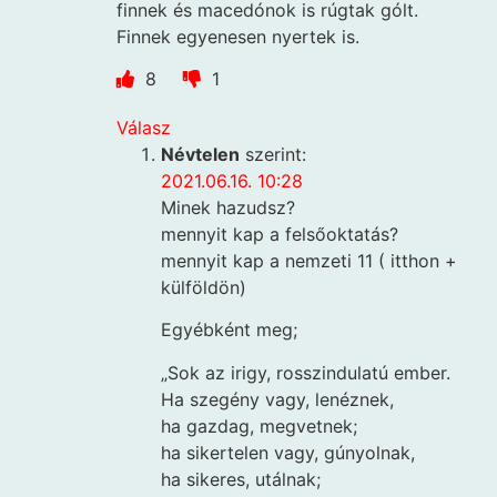
finnek és macedónok is rúgtak gólt.
Finnek egyenesen nyertek is.
8
1
Válasz
Névtelen
szerint:
2021.06.16. 10:28
Minek hazudsz?
mennyit kap a felsőoktatás?
mennyit kap a nemzeti 11 ( itthon +
külföldön)
Egyébként meg;
„Sok az irigy, rosszindulatú ember.
Ha szegény vagy, lenéznek,
ha gazdag, megvetnek;
ha sikertelen vagy, gúnyolnak,
ha sikeres, utálnak;