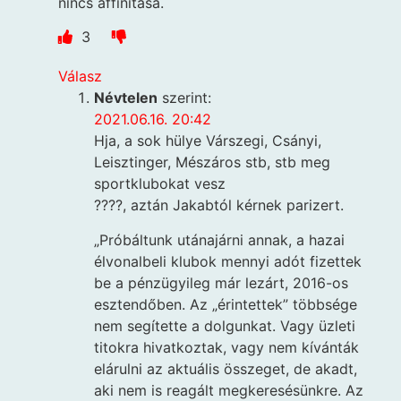
nincs affinitása.
3
Válasz
Névtelen
szerint:
2021.06.16. 20:42
Hja, a sok hülye Várszegi, Csányi,
Leisztinger, Mészáros stb, stb meg
sportklubokat vesz
????, aztán Jakabtól kérnek parizert.
„Próbáltunk utánajárni annak, a hazai
élvonalbeli klubok mennyi adót fizettek
be a pénzügyileg már lezárt, 2016-os
esztendőben. Az „érintettek” többsége
nem segítette a dolgunkat. Vagy üzleti
titokra hivatkoztak, vagy nem kívánták
elárulni az aktuális összeget, de akadt,
aki nem is reagált megkeresésünkre. Az