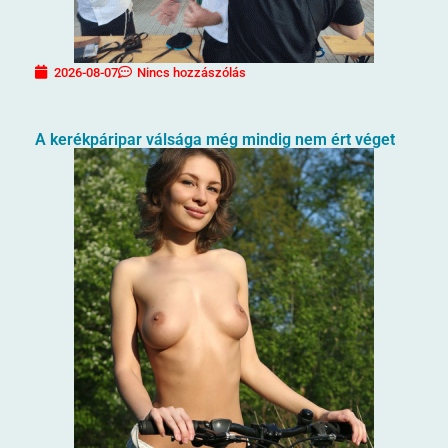
2026-08-07
Nincs hozzászólás
A kerékpáripar válsága még mindig nem ért véget