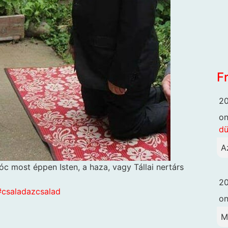
F
20
o
dü
A
óc most éppen Isten, a haza, vagy Tállai nertárs
20
#csaladazcsalad
o
M