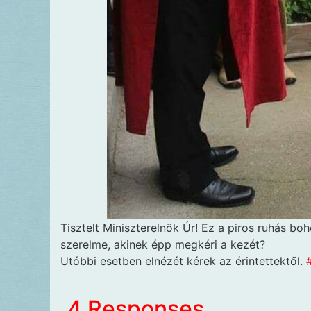
Tisztelt Miniszterelnök Úr! Ez a piros ruhás boh
szerelme, akinek épp megkéri a kezét?
Utóbbi esetben elnézét kérek az érintettektől.
4 Responses