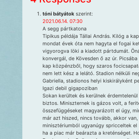
tóni bátyátok
szerint:
2021.06.14. 07:30
A segg pártkatona
Tipikus példája Tállai András. Kilóg a ka
mondat évek óta nem hagyta el fogai ket
vigyorogva löki a kiadott pártdumát. Ön
konvergál, de Kövesden ő az úr. Picsába 
kap közpénzből, hogy szaros focicsapatá
nem lett kész a lelátó. Stadion nélküli 
Gabriella, stadionos helyi kiskirályként 
Igazi debil gigapoziban
Sokan kerültek és kerülnek érdemtelenül
biztos. Miniszternek is gázos volt, a fer
összefüggéseket magyarázott el úgy, min
már azt hiszed, nincs tovább, akkor van, 
minisztériumból ugyanúgy spricceltek el
ha a piac már beárazta a kreténséget. H