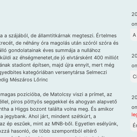
20
o
A
pa a szájából, de államtitkárnak megteszi. Értelmes
recét, de néhány óra magolás után szóról szóra és
álló gondolatainak éves summája a nullához
20
küldi az éhségmenetet,de jó elvtársként 400 milliót
nak stadiont építsen, majd újra ennyit, mert még
o
negyedbites kategóriában versenytársa Selmeczi
C
pedig Mészáros Lőrinc
 magas pozicióba, de Matolcsy viszi a prímet, az
20
itéllel, piros pöttyös seggekkel és ahogyan alapvető
o
tha a Higgs bozont találta volna meg. És amikor
le
a jegybank. Ahol járt, mindent szétkúrt, a
 az ép eszűek, mint az MNB-ből. Egyetlen esélyünk,
É
ozzá hasonló, de több szempontból eltérő