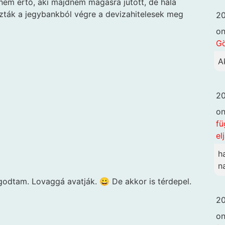
m értő, aki majdnem magasra jutott, de hála
toszták a jegybankból végre a devizahitelesek meg
20
o
G
A
20
o
fü
el
h
n
godtam. Lovaggá avatják. 😀 De akkor is térdepel.
20
o