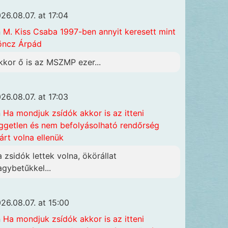
26.08.07. at 17:04
n
M. Kiss Csaba 1997-ben annyit keresett mint
öncz Árpád
kkor ő is az MSZMP ezer...
26.08.07. at 17:03
n
Ha mondjuk zsídók akkor is az itteni
ggetlen és nem befolyásolható rendőrség
járt volna ellenük
a zsidók lettek volna, ökörállat
agybetűkkel...
26.08.07. at 15:00
n
Ha mondjuk zsídók akkor is az itteni