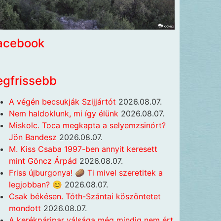
acebook
egfrissebb
A végén becsukják Szijjártót
2026.08.07.
Nem haldoklunk, mi így élünk
2026.08.07.
Miskolc. Toca megkapta a selyemzsinórt?
Jön Bandesz
2026.08.07.
M. Kiss Csaba 1997-ben annyit keresett
mint Göncz Árpád
2026.08.07.
Friss újburgonya! 🥔 Ti mivel szeretitek a
legjobban? 😊
2026.08.07.
Csak békésen. Tóth-Szántai köszöntetet
mondott
2026.08.07.
A kerékpáripar válsága még mindig nem ért