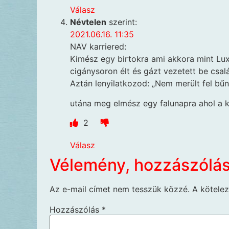
Válasz
Névtelen
szerint:
2021.06.16. 11:35
NAV karriered:
Kimész egy birtokra ami akkora mint Lux
cigánysoron élt és gázt vezetett be csal
Aztán lenyilatkozod: „Nem merült fel bű
utána meg elmész egy falunapra ahol a k
2
Válasz
Vélemény, hozzászólá
Az e-mail címet nem tesszük közzé.
A kötele
Hozzászólás
*