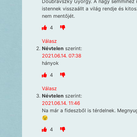
Doubravszky György. A nagy semmihez ne
istennek visszaállt a világ rendje és ki
nem mentőjét.
4
Válasz
Névtelen
szerint:
2021.06.14. 07:38
hányok
4
Válasz
Névtelen
szerint:
2021.06.14. 11:46
Na már a fideszből is térdelnek. Megnyu
😉
4