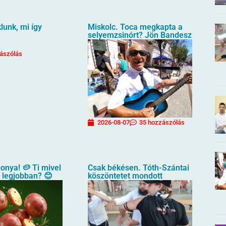
unk, mi így
Miskolc. Toca megkapta a
selyemzsinórt? Jön Bandesz
ászólás
2026-08-07
35 hozzászólás
gonya! 🥔 Ti mivel
Csak békésen. Tóth-Szántai
a legjobban? 😊
köszöntetet mondott