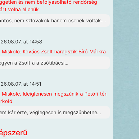
ggetlen és nem befolyásolható rendőrség
járt volna ellenük
ontos, nem szlovákok hanem csehek voltak....
26.08.07. at 14:58
n
Miskolc. Kovács Zsolt haragszik Bíró Márkra
egyen a Zsolt a a zsótibácsi...
26.08.07. at 14:51
n
Miskolc. Ideiglenesen megszűnik a Petőfi téri
rkoló
em kár érte, véglegesen is megszűnhetne...
épszerű