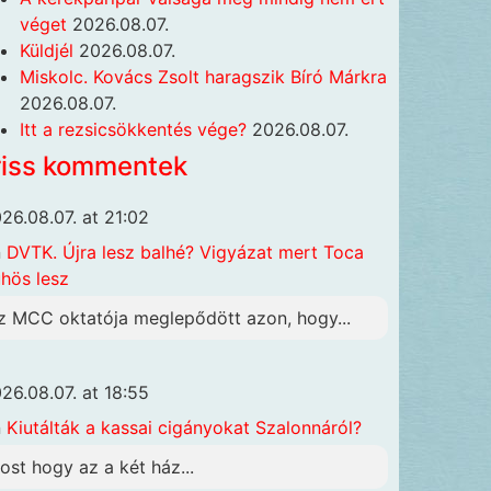
véget
2026.08.07.
Küldjél
2026.08.07.
Miskolc. Kovács Zsolt haragszik Bíró Márkra
2026.08.07.
Itt a rezsicsökkentés vége?
2026.08.07.
riss kommentek
26.08.07. at 21:02
n
DVTK. Újra lesz balhé? Vigyázat mert Toca
hös lesz
z MCC oktatója meglepődött azon, hogy...
26.08.07. at 18:55
n
Kiutálták a kassai cigányokat Szalonnáról?
ost hogy az a két ház...