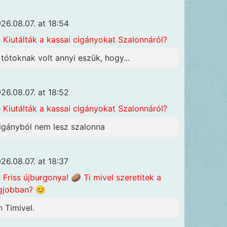
26.08.07. at 18:54
n
Kiutálták a kassai cigányokat Szalonnáról?
 tótoknak volt annyi eszük, hogy...
26.08.07. at 18:52
n
Kiutálták a kassai cigányokat Szalonnáról?
igányból nem lesz szalonna
26.08.07. at 18:37
n
Friss újburgonya! 🥔 Ti mivel szeretitek a
gjobban? 😊
n Timivel.