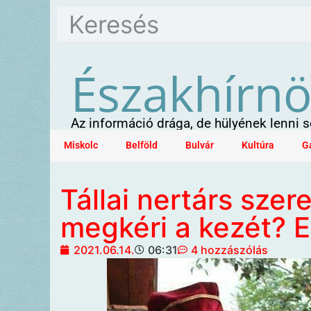
Északhírn
Az információ drága, de hülyének lenni
Miskolc
Belföld
Bulvár
Kultúra
G
Tállai nertárs szer
megkéri a kezét? 
2021.06.14.
06:31
4 hozzászólás