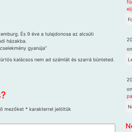
fü
el
F
emburg. És 9 éve a tulajdonosa az alcsúti
20
ádi házakba.
ncselekmény gyanúja”
o
ürtös kalácsos nem ad számlát és szarrá bünteted.
L
20
o
s?
pa
N
ző mezőket
*
karakterrel jelöltük
N