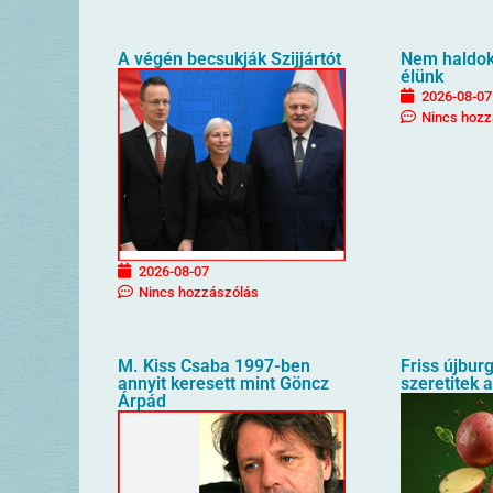
A végén becsukják Szijjártót
Nem haldokl
élünk
2026-08-07
Nincs hozz
2026-08-07
Nincs hozzászólás
M. Kiss Csaba 1997-ben
Friss újbur
annyit keresett mint Göncz
szeretitek 
Árpád