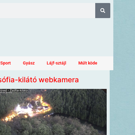
Sport
Gyász
Lájf-sztájl
Múlt köde
sófia-kilátó webkamera