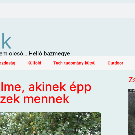
ök
 sem olcsó… Helló bazmegye
azdaság
Külföld
Tech-tudomány-kütyü
Outdoor
Z
elme, akinek épp
Ezek mennek