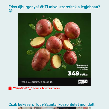
Friss újburgonya! 🥔 Ti mivel szeretitek a legjobban?
😊
2026-08-07
Nincs hozzászólás
Csak békésen. Tóth-Szántai köszöntetet mondott