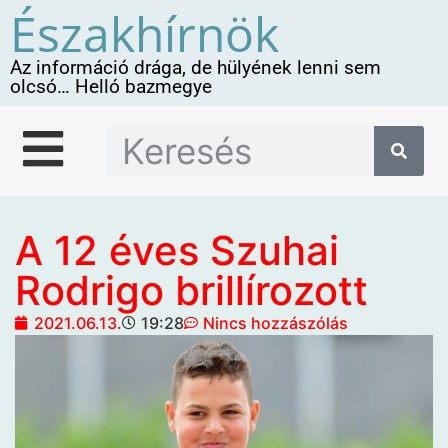
Északhírnök
Az információ drága, de hülyének lenni sem
olcsó… Helló bazmegye
A 12 éves Szuhai
Rodrigo brillírozott
2021.06.13.
19:28
Nincs hozzászólás