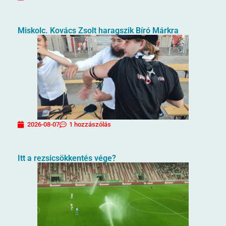
Miskolc. Kovács Zsolt haragszik Bíró Márkra
2026-08-07
1 hozzászólás
Itt a rezsicsökkentés vége?