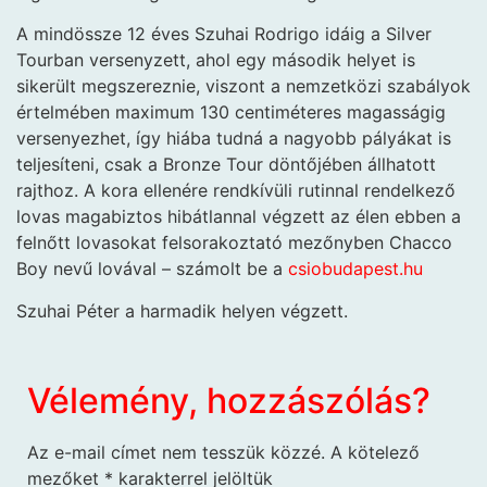
A mindössze 12 éves Szuhai Rodrigo idáig a Silver
Tourban versenyzett, ahol egy második helyet is
sikerült megszereznie, viszont a nemzetközi szabályok
értelmében maximum 130 centiméteres magasságig
versenyezhet, így hiába tudná a nagyobb pályákat is
teljesíteni, csak a Bronze Tour döntőjében állhatott
rajthoz. A kora ellenére rendkívüli rutinnal rendelkező
lovas magabiztos hibátlannal végzett az élen ebben a
felnőtt lovasokat felsorakoztató mezőnyben Chacco
Boy nevű lovával – számolt be a
csiobudapest.hu
Szuhai Péter a harmadik helyen végzett.
Vélemény, hozzászólás?
Az e-mail címet nem tesszük közzé.
A kötelező
mezőket
*
karakterrel jelöltük