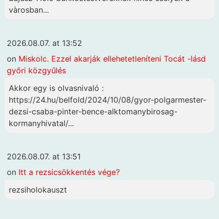
vàrosban...
2026.08.07. at 13:52
on
Miskolc. Ezzel akarják ellehetetleníteni Tocát -lásd
győri közgyűlés
Akkor egy is olvasnivaló :
https://24.hu/belfold/2024/10/08/gyor-polgarmester-
dezsi-csaba-pinter-bence-alktomanybirosag-
kormanyhivatal/...
2026.08.07. at 13:51
on
Itt a rezsicsökkentés vége?
rezsiholokauszt