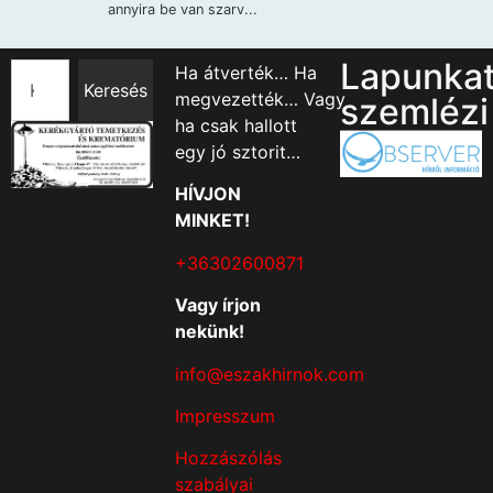
Lapunka
Ha átverték… Ha
Keresés
megvezették… Vagy
szemlézi
ha csak hallott
egy jó sztorit…
HÍVJON
MINKET!
+36302600871
Vagy írjon
nekünk!
info@eszakhirnok.com
Impresszum
Hozzászólás
szabályai