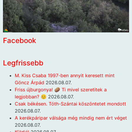
Facebook
Legfrissebb
M. Kiss Csaba 1997-ben annyit keresett mint
Göncz Árpád
2026.08.07.
Friss újburgonya! 🥔 Ti mivel szeretitek a
legjobban? 😊
2026.08.07.
Csak békésen. Tóth-Szántai köszöntetet mondott
2026.08.07.
A kerékpáripar válsága még mindig nem ért véget
2026.08.07.