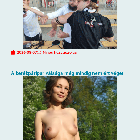
2026-08-07
Nincs hozzászólás
A kerékpáripar válsága még mindig nem ért véget