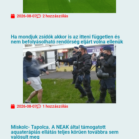
2026-08-07
2 hozzászólás
Ha mondjuk zsídók akkor is az itteni független és
nem befolyásolható rendőrség eljárt volna ellenük
2026-08-07
1 hozzászólás
Miskolc- Tapolca. A NEAK által támogatott
aquaterápiás ellátás teljes körűen továbbra sem
valósult meg