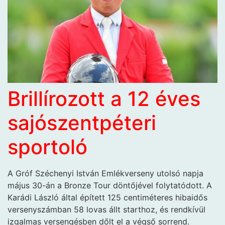
Brillírozott a 12 éves
sajószentpéteri
sportoló
A Gróf Széchenyi István Emlékverseny utolsó napja
május 30-án a Bronze Tour döntőjével folytatódott. A
Karádi László által épített 125 centiméteres hibaidős
versenyszámban 58 lovas állt starthoz, és rendkívül
izgalmas versengésben dőlt el a végső sorrend.