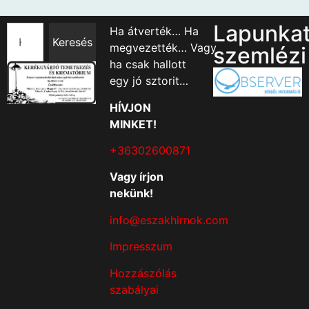
Lapunka
Ha átverték… Ha
Keresés
megvezették… Vagy
szemlézi
ha csak hallott
egy jó sztorit…
HÍVJON
MINKET!
+36302600871
Vagy írjon
nekünk!
info@eszakhirnok.com
Impresszum
Hozzászólás
szabályai