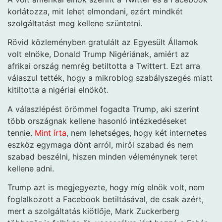
korlátozza, mit lehet elmondani, ezért mindkét
szolgáltatást meg kellene szüntetni.
Rövid közleményben gratulált az Egyesült Államok
volt elnöke, Donald Trump Nigériának, amiért az
afrikai ország nemrég betiltotta a Twittert. Ezt arra
válaszul tették, hogy a mikroblog szabályszegés miatt
kitiltotta a nigériai elnököt.
A válaszlépést örömmel fogadta Trump, aki szerint
több országnak kellene hasonló intézkedéseket
tennie.
Mint írta
, nem lehetséges, hogy két internetes
eszköz egymaga dönt arról, miről szabad és nem
szabad beszélni, hiszen minden véleménynek teret
kellene adni.
Trump azt is megjegyezte, hogy míg elnök volt, nem
foglalkozott a Facebook betiltásával, de csak azért,
mert a szolgáltatás kiötlője, Mark Zuckerberg