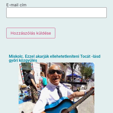
E-mail cím
Miskolc. Ezzel akarják ellehetetleníteni Tocát -lásd
győri közgyűlés