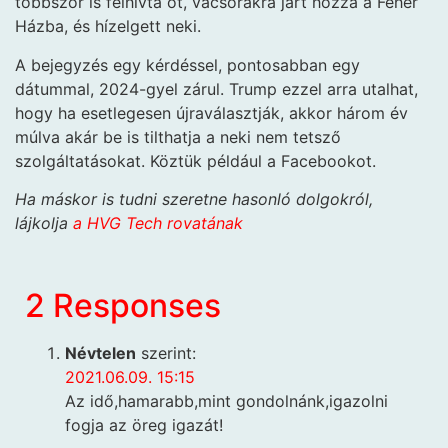
többször is felhívta őt, vacsorákra járt hozzá a Fehér
Házba, és hízelgett neki.
A bejegyzés egy kérdéssel, pontosabban egy
dátummal, 2024-gyel zárul. Trump ezzel arra utalhat,
hogy ha esetlegesen újraválasztják, akkor három év
múlva akár be is tilthatja a neki nem tetsző
szolgáltatásokat. Köztük például a Facebookot.
Ha máskor is tudni szeretne hasonló dolgokról,
lájkolja
a HVG Tech rovatának
2 Responses
Névtelen
szerint:
2021.06.09. 15:15
Az idő,hamarabb,mint gondolnánk,igazolni
fogja az öreg igazát!