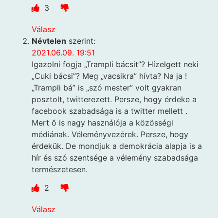
3
Válasz
Névtelen
szerint:
2021.06.09. 19:51
Igazolni fogja „Trampli bácsit”? Hízelgett neki
„Cuki bácsi”? Meg „vacsikra” hívta? Na ja !
„Trampli bá” is „szó mester” volt gyakran
posztolt, twitterezett. Persze, hogy érdeke a
facebook szabadsága is a twitter mellett .
Mert ő is nagy használója a közösségi
médiának. Véleményvezérek. Persze, hogy
érdekük. De mondjuk a demokrácia alapja is a
hír és szó szentsége a vélemény szabadsága
természetesen.
2
Válasz