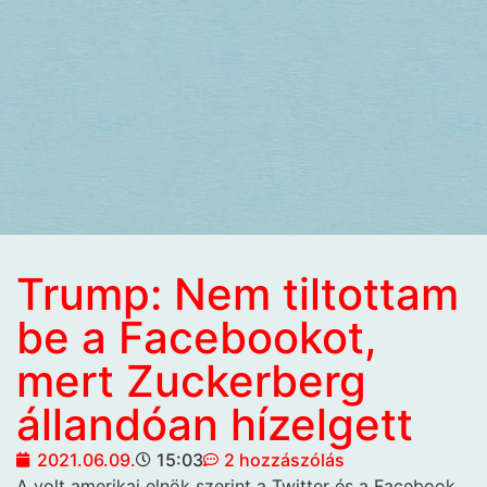
Trump: Nem tiltottam
be a Facebookot,
mert Zuckerberg
állandóan hízelgett
2021.06.09.
15:03
2 hozzászólás
A volt amerikai elnök szerint a Twitter és a Facebook