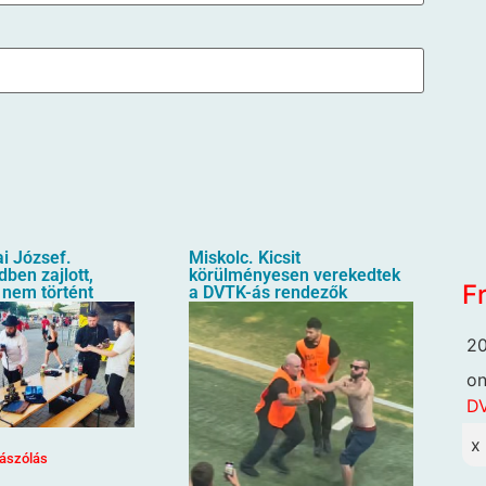
i József.
Miskolc. Kicsit
ben zajlott,
körülményesen verekedtek
F
 nem történt
a DVTK-ás rendezők
20
o
DV
x
ászólás