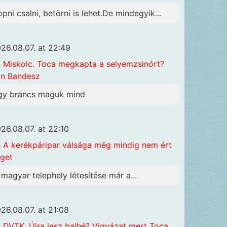
opni csalni, betörni is lehet.De mindegyik...
26.08.07. at 22:49
n
Miskolc. Toca megkapta a selyemzsinórt?
n Bandesz
gy brancs maguk mind
26.08.07. at 22:10
n
A kerékpáripar válsága még mindig nem ért
get
 magyar telephely létesítése már a...
26.08.07. at 21:08
n
DVTK. Újra lesz balhé? Vigyázat mert Toca