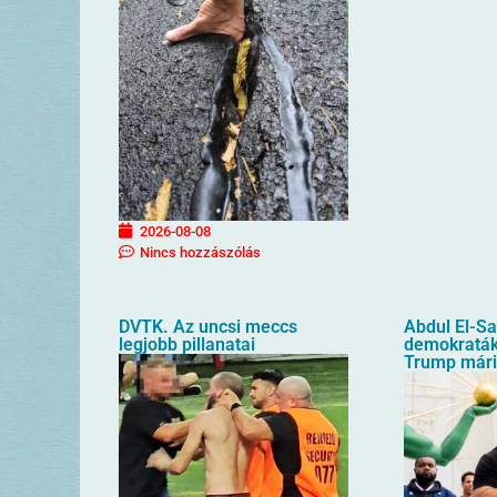
2026-08-08
Nincs hozzászólás
DVTK. Az uncsi meccs
Abdul El-S
legjobb pillanatai
demokraták 
Trump mári