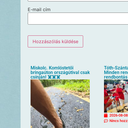
E-mail cím
Miskolc. Komlóstetői
Tóth-Szánta
bringaúton országútival csak
Minden rend
csínján! ☠️☠️☠️
rendbontás
2026-08-08
Nincs hozz