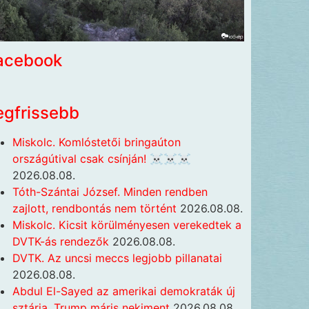
acebook
egfrissebb
Miskolc. Komlóstetői bringaúton
országútival csak csínján! ☠️☠️☠️
2026.08.08.
Tóth-Szántai József. Minden rendben
zajlott, rendbontás nem történt
2026.08.08.
Miskolc. Kicsit körülményesen verekedtek a
DVTK-ás rendezők
2026.08.08.
DVTK. Az uncsi meccs legjobb pillanatai
2026.08.08.
Abdul El-Sayed az amerikai demokraták új
sztárja, Trump máris nekiment
2026.08.08.