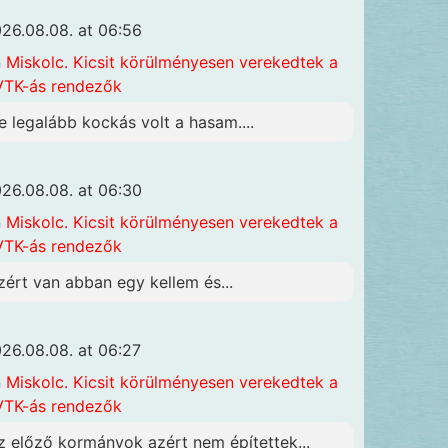
26.08.08. at 06:56
n
Miskolc. Kicsit körülményesen verekedtek a
TK-ás rendezők
e legalább kockás volt a hasam....
26.08.08. at 06:30
n
Miskolc. Kicsit körülményesen verekedtek a
TK-ás rendezők
zért van abban egy kellem és...
26.08.08. at 06:27
n
Miskolc. Kicsit körülményesen verekedtek a
TK-ás rendezők
z előző kormányok azért nem építettek...