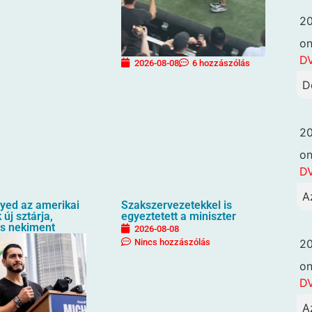
20
o
DV
2026-08-08
6 hozzászólás
D
20
o
DV
A
ayed az amerikai
Szakszervezetekkel is
új sztárja,
egyeztetett a miniszter
s nekiment
2026-08-08
20
Nincs hozzászólás
o
DV
A