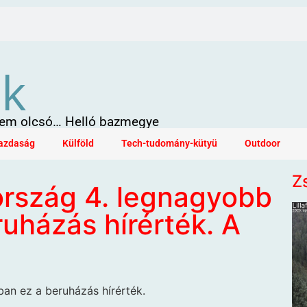
ök
 sem olcsó… Helló bazmegye
azdaság
Külföld
Tech-tudomány-kütyü
Outdoor
Z
ország 4. legnagyobb
uházás hírérték. A
an ez a beruházás hírérték.