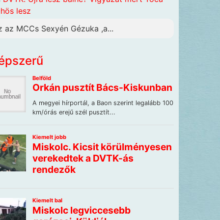
hös lesz
z az MCCs Sexyén Gézuka ,a...
épszerű