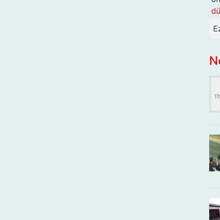
dü
E
N