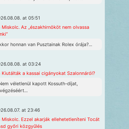
26.08.08. at 05:51
n
Miskolc. Az „északhirnököt nem olvassa
nki”
kkor honnan van Pusztainak Rolex órája?...
26.08.08. at 03:24
n
Kiutálták a kassai cigányokat Szalonnáról?
 Nem véletlenül kapott Kossuth-díjat,
ivégzéséért...
26.08.07. at 23:46
n
Miskolc. Ezzel akarják ellehetetleníteni Tocát
ásd győri közgyűlés