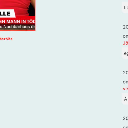
L
20
o
ászólás
Jö
e
20
o
vé
A
20
o