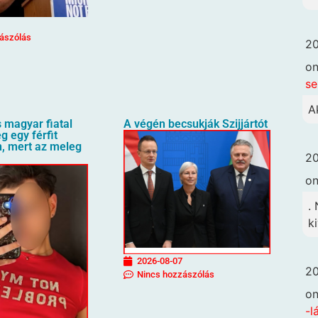
ászólás
20
o
se
A
 magyar fiatal
A végén becsukják Szijjártót
g egy férfit
n, mert az meleg
20
o
.
k
2026-08-07
20
Nincs hozzászólás
o
-l