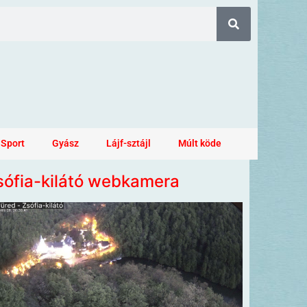
Sport
Gyász
Lájf-sztájl
Múlt köde
sófia-kilátó webkamera