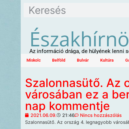
Északhírn
Az információ drága, de hülyének lenni
Miskolc
Belföld
Bulvár
Kultúra
G
Szalonnasütő. Az 
városában ez a ber
nap kommentje
2021.06.09.
21:46
Nincs hozzászólás
Szalonnasütő. Az ország 4. legnagyobb városáb