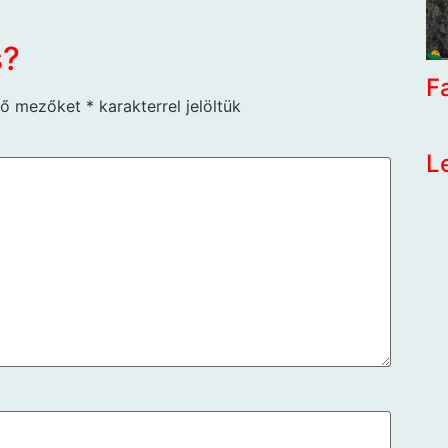
s?
F
ző mezőket
*
karakterrel jelöltük
L