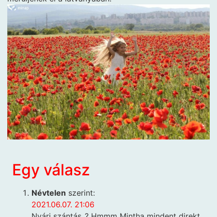
Egy válasz
Névtelen
szerint:
2021.06.07. 21:06
Nyári szántás..? Hmmm Mintha mindent direkt