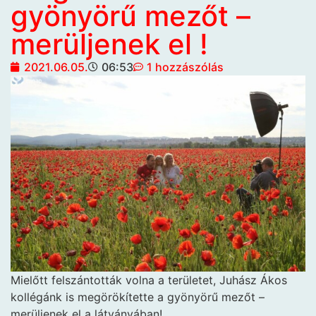
gyönyörű mezőt –
merüljenek el !
2021.06.05.
06:53
1 hozzászólás
Mielőtt felszántották volna a területet, Juhász Ákos
kollégánk is megörökítette a gyönyörű mezőt –
merüljenek el a látványában!