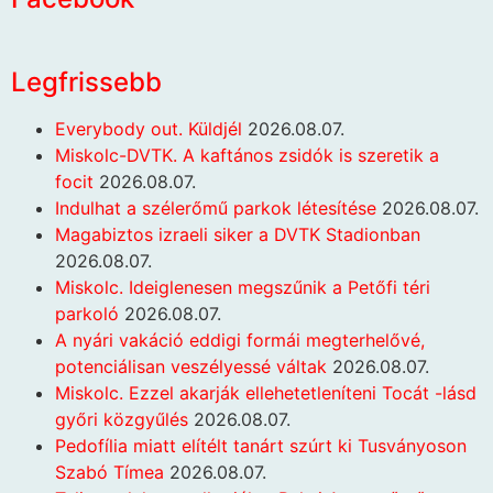
Legfrissebb
Everybody out. Küldjél
2026.08.07.
Miskolc-DVTK. A kaftános zsidók is szeretik a
focit
2026.08.07.
Indulhat a szélerőmű parkok létesítése
2026.08.07.
Magabiztos izraeli siker a DVTK Stadionban
2026.08.07.
Miskolc. Ideiglenesen megszűnik a Petőfi téri
parkoló
2026.08.07.
A nyári vakáció eddigi formái megterhelővé,
potenciálisan veszélyessé váltak
2026.08.07.
Miskolc. Ezzel akarják ellehetetleníteni Tocát -lásd
győri közgyűlés
2026.08.07.
Pedofília miatt elítélt tanárt szúrt ki Tusványoson
Szabó Tímea
2026.08.07.