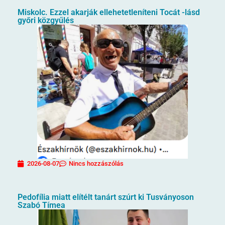
Miskolc. Ezzel akarják ellehetetleníteni Tocát -lásd
győri közgyűlés
2026-08-07
Nincs hozzászólás
Pedofília miatt elítélt tanárt szúrt ki Tusványoson
Szabó Tímea