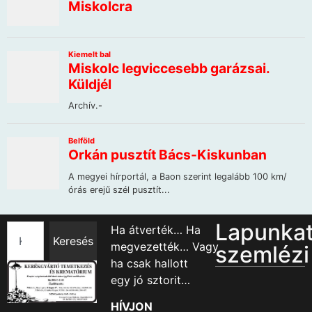
Lapunka
Ha átverték… Ha
Keresés
megvezették… Vagy
szemlézi
ha csak hallott
egy jó sztorit…
HÍVJON