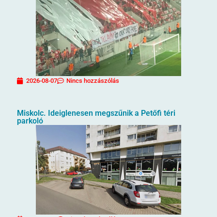
2026-08-07
Nincs hozzászólás
Miskolc. Ideiglenesen megszűnik a Petőfi téri
parkoló