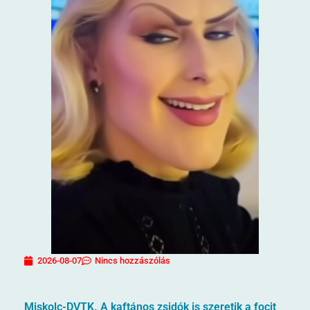
2026-08-07
Nincs hozzászólás
Miskolc-DVTK. A kaftános zsidók is szeretik a focit